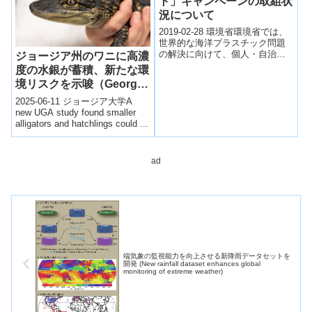
ト」キャンペーンの取組状
況について
2019-02-28 環境省環境省では、
世界的な海洋プラスチック問題
の解決に向けて、個人・自治
ジョージア州のワニに高濃
体・ＮＧＯ・企業・研究機関な
度の水銀が蓄積、新たな環
ど幅広い主体が連携協働して取
境リスクを示唆（Georgia
組を進める...
alligators show high
2025-06-11 ジョージア大学A
levels of mercury）
new UGA study found smaller
alligators and hatchlings could ...
ad
端気象の監視能力を向上させる新降雨データセットを
開発 (New rainfall dataset enhances global
monitoring of extreme weather)