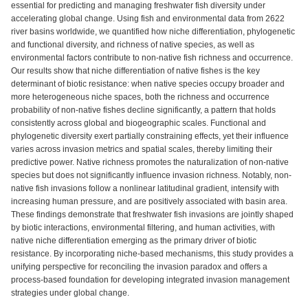
essential for predicting and managing freshwater fish diversity under
accelerating global change. Using fish and environmental data from 2622
river basins worldwide, we quantified how niche differentiation, phylogenetic
and functional diversity, and richness of native species, as well as
environmental factors contribute to non-native fish richness and occurrence.
Our results show that niche differentiation of native fishes is the key
determinant of biotic resistance: when native species occupy broader and
more heterogeneous niche spaces, both the richness and occurrence
probability of non-native fishes decline significantly, a pattern that holds
consistently across global and biogeographic scales. Functional and
phylogenetic diversity exert partially constraining effects, yet their influence
varies across invasion metrics and spatial scales, thereby limiting their
predictive power. Native richness promotes the naturalization of non-native
species but does not significantly influence invasion richness. Notably, non-
native fish invasions follow a nonlinear latitudinal gradient, intensify with
increasing human pressure, and are positively associated with basin area.
These findings demonstrate that freshwater fish invasions are jointly shaped
by biotic interactions, environmental filtering, and human activities, with
native niche differentiation emerging as the primary driver of biotic
resistance. By incorporating niche-based mechanisms, this study provides a
unifying perspective for reconciling the invasion paradox and offers a
process-based foundation for developing integrated invasion management
strategies under global change.