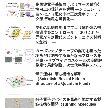
高周波電子基板向けポリマーの耐溶剤
性向上の仕組みを解明 ―シミュレーシ
ョンにより硬化中の三次元ネットワー
ク形成過程を可視化―
空孔の規則度制御でフェリ磁性体の補
償温度をコントロール ― ありふれた
元素から次世代スピントロニクス材料
を創出！ ―
カーボンナノチューブの配向を狙った
場所だけ調整する新たな光プロセスを
開発 〜サブマイクロスケールの空間解
像度で局所制御、次世代半導体デバイ
ス実現に期待〜
量子流体に潜む構造を解明
（Scientists Reveal Hidden
Structure of a Quantum Fluid）
分子電子デバイスを量産可能にする製
造技術を開発（Turning Molecules