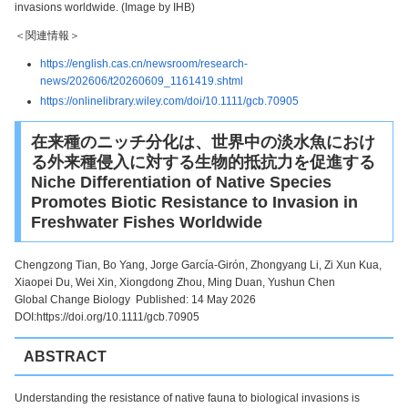
invasions worldwide. (Image by IHB)
＜関連情報＞
https://english.cas.cn/newsroom/research-
news/202606/t20260609_1161419.shtml
https://onlinelibrary.wiley.com/doi/10.1111/gcb.70905
在来種のニッチ分化は、世界中の淡水魚におけ
る外来種侵入に対する生物的抵抗力を促進する
Niche Differentiation of Native Species
Promotes Biotic Resistance to Invasion in
Freshwater Fishes Worldwide
Chengzong Tian, Bo Yang, Jorge García-Girón, Zhongyang Li, Zi Xun Kua,
Xiaopei Du, Wei Xin, Xiongdong Zhou
, Ming Duan
, Yushun Chen
Global Change Biology Published: 14 May 2026
DOI:https://doi.org/10.1111/gcb.70905
ABSTRACT
Understanding the resistance of native fauna to biological invasions is