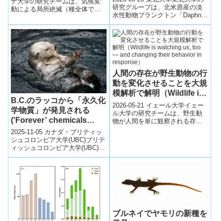
More Local Extinction in
ナ大学の研究チームは、気候変
研究グループは、北米原産の淡
動による局所絶滅（種全体では
Temperate Regions Than
水性動物プランクトン「Daphnia
なく特定地域での消失）が、従
the Tropics, Surprising
retrocurva」を愛知県の新豊根ダ
来考えられていた熱帯地域より
Study Shows）
ム（みどり湖）...
も温帯地...
人間の存在が野生動物の行
動を変化させることを大規
模解析で解明（Wildlife is
B.C.のラッコから「永久化
watching us, too ― and
2026-05-21 イェール大学イェー
学物質」が発見される
changing their behavior
ル大学の研究チームは、野生動
(‘Forever’ chemicals
物が人間を単に観察される存在
in response）
としてではなく、自ら人間を観
found in B.C. sea otters)
2025-11-05 カナダ・ブリティッ
察し、その行動に応じて行動様
シュコロンビア大学(UBC)ブリテ
式を変化...
ィッシュコロンビア大学(UBC)の
研究で、州沿岸部のラッコから
初めて「永遠の化学物質」...
ブルネイでヤモリの新種を