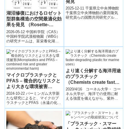
発見
2025-12-11 千葉県立中央博物館
湖沼修復におけるロゼット
千葉県立中央博物館の栗田隆気
研究員らの国際共同研究グルー
型群集構造の空間最適化効
プは、ボルネオ島北部のブルネ
果を発見 （Rosette-
イ・ダルサラームで、マルメス
forming Community
ベユビヤ...
2026-05-12 中国科学院（CAS）
Structure Optimizes
中国科学院武漢植物園（WBG）
の研究チームは、富栄養化湖沼
Spatial Configuration in
における沈水植物群落の多様性
Lake Restoration）
と安定性を高める新たな修復戦
略を...
より速く分解する海洋用途
マイクロプラスチックと
のプラスチック
PFAS – 複合的なリスクと
（Chemists create faster-
より大きな環境被害
degrading plastic for
2020/4/16 コーネル大学・ コー
(Microplastics and PFAS
marine uses）
2024-10-22 バーミンガム大学新
ネル大学が、海洋での使用に耐
– combined risk and
たな研究によると、マイクロプ
える強度を備えながら、紫外線
ラスチックとPFAS（永遠の化学
で劣化・分解する新しいポリマ
greater environmental
物質）の組み合わせは、単独の
ーを開発。・ 同プラスチック
harm)
化学物質よりも環境に対して深
は、商用...
刻な...
「プラスチック・スマー