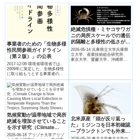
絶滅危惧種・ミヤコサワガ
ニの局所スケールでの遺伝
的隔離と多様性の低さが明
事業者のための「生物多様
らかに ―保全に向けた基
2026-05-14 兵庫県立大学兵庫県
性民間参画ガイドライン
盤情報の提供に貢献―
立大学、産業技術総合研究所、
（第２版）」の公表
東京大学、愛媛大学、沖縄県立
2017-12-08 環境省環境省では、
芸術大学などの研究グループ
2009年に策定した、生物多様性
は、沖縄県宮古島固有の絶滅危
に取り組もうとする事業者のた
惧種ミヤコ...
めの「生物多様性民間参画ガイ
ドライン」を８年ぶりに改定
し、1...
気候変動が温帯地域で局所
北米原産「頭が反り返っ
絶滅を増加させていること
た」ミジンコを日本初確認
を示す研究（Climate
―プランクトンでも外来生
Change Is Now Causing
2026-06-18 アリゾナ大学アリゾ
物の広がりを示唆 ―
2026-05-20 東北大学東北大学の