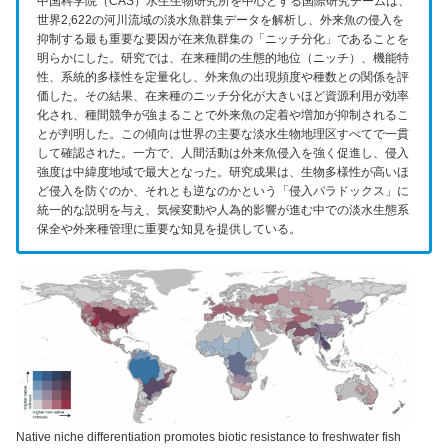
中国科学院（CAS）水生生物研究所を中心とする国際研究チームは、
世界2,622の河川流域の淡水魚群集データを解析し、外来魚の侵入を
抑制する最も重要な要因が在来魚群集の「ニッチ分化」であることを
明らかにした。研究では、在来種間の生態的地位（ニッチ）、機能特
性、系統的多様性を定量化し、外来魚の出現頻度や種数との関係を評
価した。その結果、在来種のニッチ分化が大きいほど資源利用が効率
化され、種間競争が強まることで外来魚の定着や増加が抑制されるこ
とが判明した。この傾向は世界の主要な淡水生物地理区すべてで一貫
して確認された。一方で、人間活動は外来魚侵入を強く促進し、侵入
強度は中緯度地域で最大となった。研究成果は、生物多様性が高いほ
ど侵入を防ぐのか、それとも逆なのかという「侵入パラドックス」に
統一的な説明を与え、気候変動や人為的影響が進む中での淡水生態系
保全や外来種管理に重要な知見を提供している。
Native niche differentiation promotes biotic resistance to freshwater fish