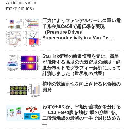
圧力によりファンデルワールス重い電
子系金属CeSiIで超伝導を実現
（Pressure Drives
Superconductivity in a Van Der
Waals Heavy-Fermion Metal CeSiI）
Starlink衛星の軌道情報を元に、衛星
が飛翔する高度の大気密度の緯度・経
度分布をトモグラフィー解析によって
計測しました（世界初の成果）
植物の乾燥耐性を向上させる化合物の
開発
わずか50℃が、平坦か崩壊かを分ける
― L10-FePd膜を蝕む”膜の崩壊”を、
二段階焼成の最初の一手で封じ込める
―