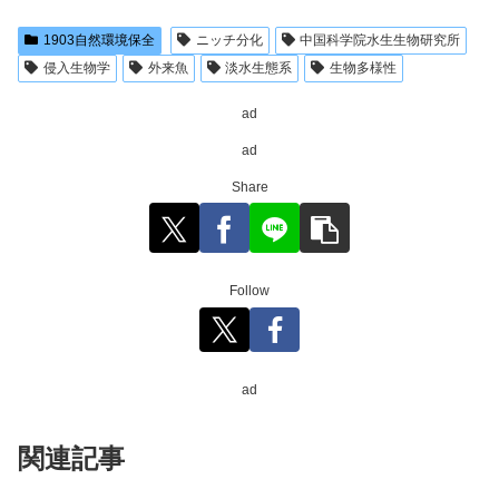
1903自然環境保全
ニッチ分化
中国科学院水生生物研究所
侵入生物学
外来魚
淡水生態系
生物多様性
ad
ad
Share
Follow
ad
関連記事