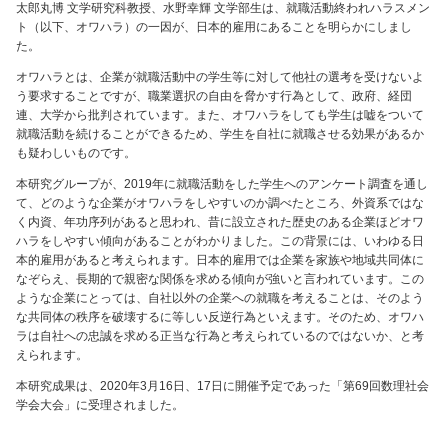
太郎丸博 文学研究科教授、水野幸輝 文学部生は、就職活動終われハラスメン
ト（以下、オワハラ）の一因が、日本的雇用にあることを明らかにしまし
た。
オワハラとは、企業が就職活動中の学生等に対して他社の選考を受けないよ
う要求することですが、職業選択の自由を脅かす行為として、政府、経団
連、大学から批判されています。また、オワハラをしても学生は嘘をついて
就職活動を続けることができるため、学生を自社に就職させる効果があるか
も疑わしいものです。
本研究グループが、2019年に就職活動をした学生へのアンケート調査を通し
て、どのような企業がオワハラをしやすいのか調べたところ、外資系ではな
く内資、年功序列があると思われ、昔に設立された歴史のある企業ほどオワ
ハラをしやすい傾向があることがわかりました。この背景には、いわゆる日
本的雇用があると考えられます。日本的雇用では企業を家族や地域共同体に
なぞらえ、長期的で親密な関係を求める傾向が強いと言われています。この
ような企業にとっては、自社以外の企業への就職を考えることは、そのよう
な共同体の秩序を破壊するに等しい反逆行為といえます。そのため、オワハ
ラは自社への忠誠を求める正当な行為と考えられているのではないか、と考
えられます。
本研究成果は、2020年3月16日、17日に開催予定であった「第69回数理社会
学会大会」に受理されました。