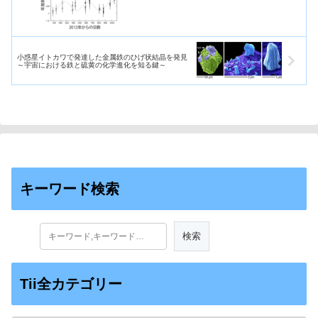
小惑星イトカワで発達した金属鉄のひげ状結晶を発見
～宇宙における鉄と硫黄の化学進化を知る鍵～
キーワード検索
Tii全カテゴリー