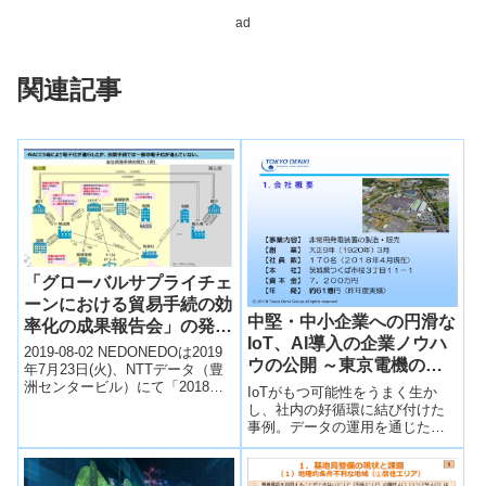
ad
関連記事
「グローバルサプライチェ
ーンにおける貿易手続の効
中堅・中小企業への円滑な
率化の成果報告会」の発表
IoT、AI導入の企業ノウハ
資料
2019-08-02 NEDONEDOは2019
ウの公開 ～東京電機の事
年7月23日(火)、NTTデータ（豊
例 ～
洲センタービル）にて「2018年
IoTがもつ可能性をうまく生か
度グローバルサプライチェーン
し、社内の好循環に結び付けた
における貿易手続...
事例。データの運用を通じた社
内の「見える化」は、顧客との
コミュニケーションを高めるこ
とにつながり、信用を築くこと