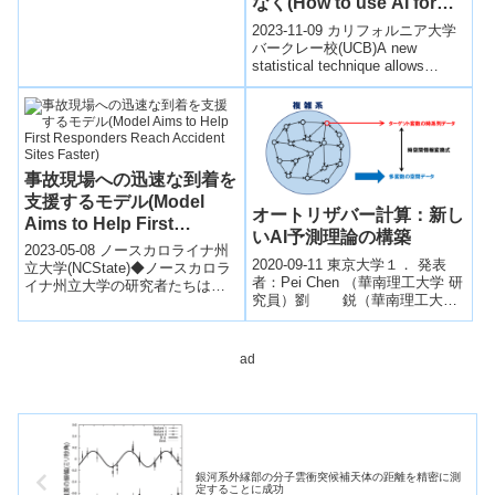
なく(How to use AI for
は、システムが臨界点に近づい
better predict tipping
ていることを示す予測データ点
discovery — without
2023-11-09 カリフォルニア大学
points)
を特定...
leading science astray)
バークレー校(UCB)A new
statistical technique allows
researchers to...
事故現場への迅速な到着を
支援するモデル(Model
オートリザバー計算：新し
Aims to Help First
いAI予測理論の構築
Responders Reach
2023-05-08 ノースカロライナ州
2020-09-11 東京大学１． 発表
Accident Sites Faster)
立大学(NCState)◆ノースカロラ
者：Pei Chen （華南理工大学 研
イナ州立大学の研究者たちは、
究員）劉 鋭（華南理工大学
警察や救急隊などの第一次対応
教授）合原 一幸（東京大学 特別
者が車両事故現場に到達する...
教授・名誉教授／...
ad
銀河系外縁部の分子雲衝突候補天体の距離を精密に測
定することに成功