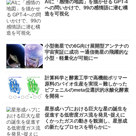
AIに「感情の地図」を描かせる GPT-4
への問いかけで、99の感情語に潜む構
造を可視化
小型衛星での6G向け展開型アンテナの
宇宙実証に成功 ー通信衛星の飛躍的な
小型・軽量化が可能にー
計算科学と酵素工学で高機能ポリマー
原料のバイオ生産を実現～難しかった
ビフェニルのmeta位選択的水酸化酵素
を開発～
星形成ハブにおける巨大な星の誕生を
促進する低密度ガス流を発見~捉えに
くかったガスの動きを観測し、星形成
の新たなプロセスを明らかに~