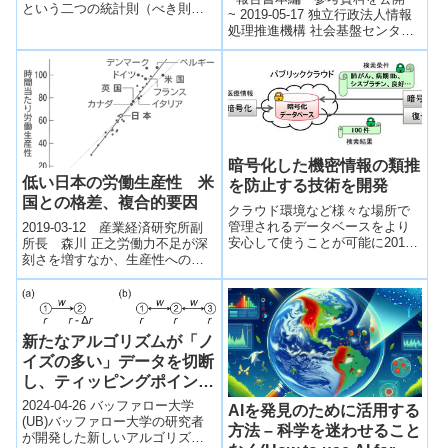
という二つの統計則（べき則）
~ 2019-05-17 独立行政法人情報
によって統一的な特徴付けがさ
処理推進機構 社会基盤センタ
れることを発見した。
ー 近年、AI（人工知能）やIoT
をはじめとする先端技術の利
活...
暗号化した機密情報の類推
低い日本の労働生産性 米
を防止する技術を開発
国との格差、複合的要因
クラウド環境など様々な場所で
管理されるデータベースをより
2019-03-12 産業経済研究所副
安心して使うことが可能に2019-
所長 森川 正之労働力不足が深
10-16 株式会社富士通研究所株
刻さを増すなか、生産性への関
式会社富士通研究所（注1）（以
心が高まっている。日本の労働
下、富...
生産性の水準は米国の約3分の2
で、主...
新たなアルゴリズムが「ノ
イズの多い」データを切断
し、ティッピングポイント
をより的確に予測する
2024-04-26 バッファロー大学
AIを発見のために活用する
(New algorithm cuts
(UB)バッファロー大学の研究者
方法 – 科学を迷わせること
が開発した新しいアルゴリズム
through ‘noisy’ data to