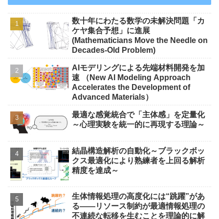
数十年にわたる数学の未解決問題「カ
ケヤ集合予想」に進展
(Mathematicians Move the Needle on
Decades-Old Problem)
AIモデリングによる先端材料開発を加
速 （New AI Modeling Approach
Accelerates the Development of
Advanced Materials）
最適な感覚統合で「主体感」を定量化
～心理実験を統一的に再現する理論～
結晶構造解析の自動化～ブラックボッ
クス最適化により熟練者を上回る解析
精度を達成～
生体情報処理の高度化には“跳躍”があ
る――リソース制約が最適情報処理の
不連続な転移を生むことを理論的に解