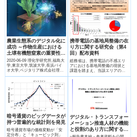
に結び付いた。同業他社との差
別化をIoTで実現した。
農業生態系のデジタル化に
携帯電話の基地局整備の在
成功 ～作物生産における
り方に関する研究会（第4
土壌有機態窒素の重要性を
回）配布資料
解明～
2020-06-09 理化学研究所,福島大
総務省は、携帯電話の不感エリ
学,東京大学,筑波大学,長浜バイ
アにおける基地局整備の現状と
オ大学,ベジタリア株式会社理化
課題を踏まえ、当該エリアの今
学研究所（理研）バイオリソー
後の基地局整備の在り方や具体
ス研究センター植物-微生物共...
的推進方策等について検討する
ことを目的として「携...
暗号通貨のビッグデータが
デジタル・トランスフォー
持つ普遍的な統計則を発見
メーション推進人材の機能
と役割のあり方に関する調
暗号通貨市場の価格変動が「安
定分布」と「キュービック則」
査
~報告書本編・参考資料を公開