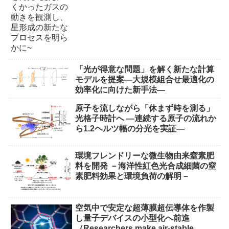
「光が得意な問題」を解く新たな計算
モデルを提案―大規模組合せ最適化の
効率化に向けた新手法―
原子を流しながら「休まず時を測る」
光格子時計へ ―連続する原子の流れか
ら1.2ヘルツ幅の分光を実証―
環境フレンドリーな微生物由来窒素肥
料を開発 －海洋性紅色光合成細菌の窒
素肥料効果と環境負荷の解明－
空気中で安定な超薄膜超伝導体を作製
し量子デバイスの小型化へ前進
（Researchers make air-stable