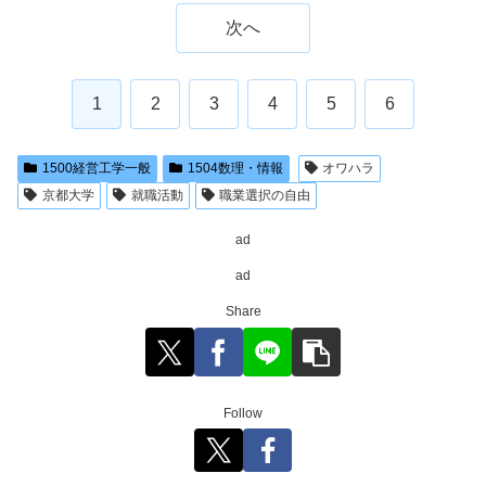
次へ
1
2
3
4
5
6
1500経営工学一般
1504数理・情報
オワハラ
京都大学
就職活動
職業選択の自由
ad
ad
Share
Follow