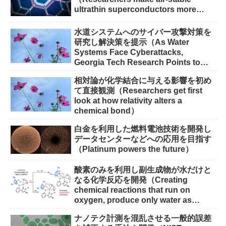
ultrathin superconductors more
scalable for quantum devices）
水道システムへのサイバー攻撃対策を
研究し解決策を提示（As Water
Systems Face Cyberattacks,
Georgia Tech Research Points to
Solutions）
相対論が化学結合に与える影響を初め
て直接観測（Researchers get first
look at how relativity alters a
chemical bond）
白金を利用した燃料電池技術を開発し
データセンターなどへの応用を目指す
（Platinum powers the future）
酸素のみを利用し副生成物が水だけと
なる化学反応を開発（Creating
chemical reactions that run on
oxygen, produce only water as
waste）
ナノテク計測を混乱させる一般的誤差