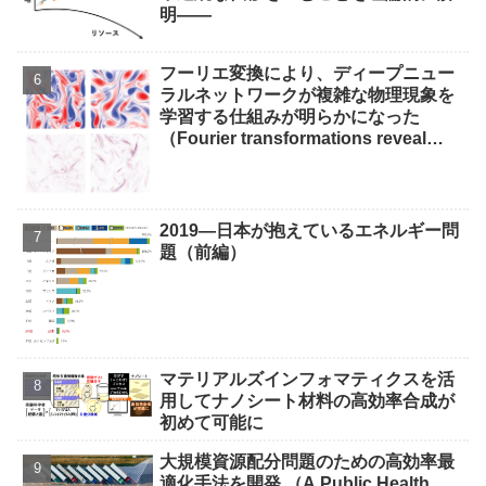
明――
フーリエ変換により、ディープニュー
ラルネットワークが複雑な物理現象を
学習する仕組みが明らかになった
（Fourier transformations reveal
how deep neural network learns
complex physics）
2019—日本が抱えているエネルギー問
題（前編）
マテリアルズインフォマティクスを活
用してナノシート材料の高効率合成が
初めて可能に
大規模資源配分問題のための高効率最
適化手法を開発 （A Public Health