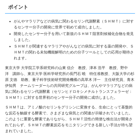
ポイント
がんやマラリアなどの病気に関わるセリン代謝酵素（ＳＨＭＴ）に対す
るセンサー分子の開発に世界で初めて成功しました。
開発したセンサー分子を用いて新規のＳＨＭＴ阻害剤候補化合物を発見
しました。
ＳＨＭＴが関連するマラリアやがんなどの病気に対する薬の開発や、Ｓ
ＨＭＴの関わる未知機能解明のための分子ツールとしての応用が期待さ
れます。
東京大学 大学院工学系研究科の山東 信介 教授、津本 浩平 教授、野中
洋 講師ら、東京大学 医科学研究所の長門石 曉 特任准教授、大阪大学の杉
原 文徳 助教、量子科学技術研究開発機構の高草木 洋一 主任研究員、青木
伊知男 チームリーダーらの共同研究グループは、がんやマラリアなどの病
気に関わるセリン代謝酵素（セリンヒドロキシメチルトランスフェラーゼ：
ＳＨＭＴ）に対する世界初のセンサー分子の開発に成功しました。
ＳＨＭＴは、アミノ酸のセリンをグリシンに変換する、生命にとって基盤的
な反応を触媒する酵素で、さまざまな病気との関連が示唆されていました。
このように重要な酵素でありながら、ＳＨＭＴ活性の簡便な検出法が開発さ
れておらず、ＳＨＭＴの酵素反応をモニタリングできる新しい手法が待ち望
まれていました。