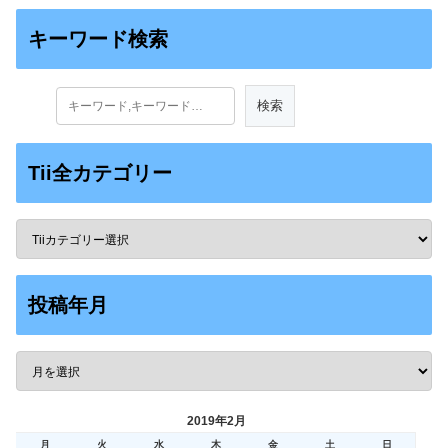
キーワード検索
Tii全カテゴリー
投稿年月
2019年2月
月
火
水
木
金
土
日