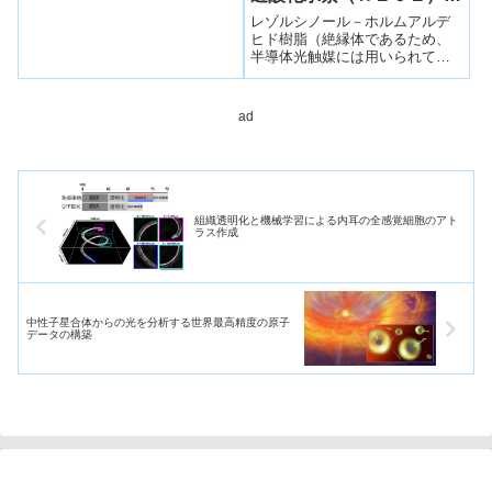
合成～
レゾルシノール－ホルムアルデ
ヒド樹脂（絶縁体であるため、
半導体光触媒には用いられてこ
なかった）を、独自の高温水熱
法により合成することにより、
太陽光エネルギーを用いて水と
ad
酸素からＨ２Ｏ２を最大効率で
生成するＲＦ光触媒樹脂の開発
に成功した。
組織透明化と機械学習による内耳の全感覚細胞のアト
ラス作成
中性子星合体からの光を分析する世界最高精度の原子
データの構築