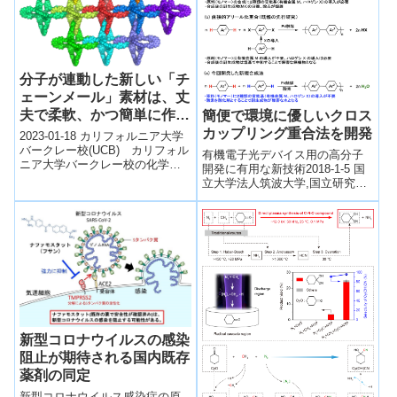
pesticides)
分子が連動した新しい「チ
ェーンメール」素材は、丈
夫で柔軟、かつ簡単に作れ
簡便で環境に優しいクロス
る(New ‘chain mail’
カップリング重合法を開発
2023-01-18 カリフォルニア大学
material of interlocking
バークレー校(UCB) カリフォル
有機電子光デバイス用の高分子
ニア大学バークレー校の化学者
molecules is tough,
開発に有用な新技術2018-1-5 国
らは、数百万個の同一の分子が
立大学法人筑波大学,国立研究開
flexible and easy to
連なった新しいタイプの材料を
発法人物質・材料研究機構筑波
make)
開...
大学とNIMSの共同研究グループ
は、...
新型コロナウイルスの感染
阻止が期待される国内既存
薬剤の同定
新型コロナウイルス感染症の原