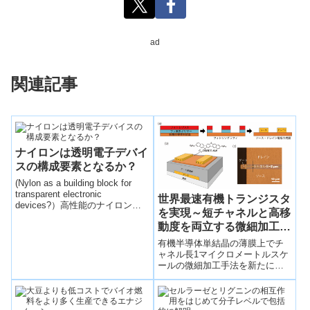
ad
関連記事
ナイロンは透明電子デバイ
スの構成要素となるか？
(Nylon as a building block for
transparent electronic
世界最速有機トランジスタ
devices?）高性能のナイロン薄
を実現～短チャネルと高移
膜を開発。 ポリマーの長鎖から
動度を両立する微細加工技
成る合成繊維で強誘電性材料
は、センサー、アクチュエータ
術を開発～
有機半導体単結晶の薄膜上でチ
ー、メモリやエネルギーハーベ
ャネル長1マイクロメートルスケ
スティングデバイス等で利用。
ールの微細加工手法を新たに開
発。10 cm2/Vsの高移動度と短チ
ャネル化を同時に達成し、グル
ープが有しす世界記録を2倍程度
更新、世界最速となる38 MHzの