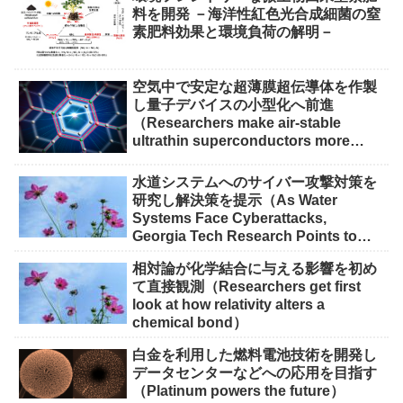
料を開発 －海洋性紅色光合成細菌の窒
素肥料効果と環境負荷の解明－
空気中で安定な超薄膜超伝導体を作製
し量子デバイスの小型化へ前進
（Researchers make air-stable
ultrathin superconductors more
scalable for quantum devices）
水道システムへのサイバー攻撃対策を
研究し解決策を提示（As Water
Systems Face Cyberattacks,
Georgia Tech Research Points to
Solutions）
相対論が化学結合に与える影響を初め
て直接観測（Researchers get first
look at how relativity alters a
chemical bond）
白金を利用した燃料電池技術を開発し
データセンターなどへの応用を目指す
（Platinum powers the future）