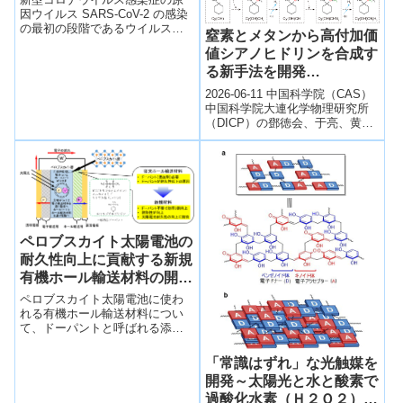
因ウイルス SARS-CoV-2 の感染
の最初の段階であるウイルス外
窒素とメタンから高付加価
膜と、感染する細胞の細胞膜と
値シアノヒドリンを合成す
の融合を阻止することで、ウイ
る新手法を開発
ルスの侵入過程を効率的に阻止
する可能性がある薬剤としてナ
(Scientists Develop New
2026-06-11 中国科学院（CAS）
ファモスタットを同定した。
Way to Synthesize High-
中国科学院大連化学物理研究所
（DICP）の鄧徳会、于亮、黄鋭
Value Cyanohydrins from
らの研究グループは、窒素とメ
Nitrogen and Methane)
タンから高付加価値化学品であ
る...
ペロブスカイト太陽電池の
耐久性向上に貢献する新規
有機ホール輸送材料の開発
に成功
ペロブスカイト太陽電池に使わ
れる有機ホール輸送材料につい
て、ドーパントと呼ばれる添加
剤を使用せず、高い光電変換効
率が得られる新規材料を開発し
「常識はずれ」な光触媒を
た。
開発～太陽光と水と酸素で
過酸化水素（Ｈ２Ｏ２）を