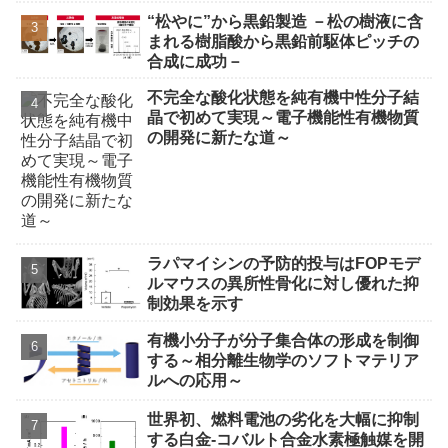
“松やに”から黒鉛製造 －松の樹液に含
まれる樹脂酸から黒鉛前駆体ピッチの
合成に成功－
不完全な酸化状態を純有機中性分子結
晶で初めて実現～電子機能性有機物質
の開発に新たな道～
ラパマイシンの予防的投与はFOPモデ
ルマウスの異所性骨化に対し優れた抑
制効果を示す
有機小分子が分子集合体の形成を制御
する～相分離生物学のソフトマテリア
ルへの応用～
世界初、燃料電池の劣化を大幅に抑制
する白金‐コバルト合金水素極触媒を開