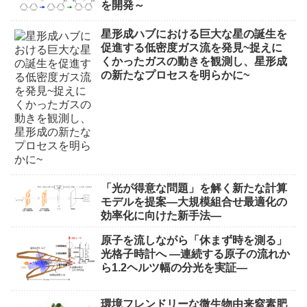
を開発～
星形成ハブにおける巨大な星の誕生を
促進する低密度ガス流を発見~捉えに
くかったガスの動きを観測し、星形成
の新たなプロセスを明らかに~
「光が得意な問題」を解く新たな計算
モデルを提案―大規模組合せ最適化の
効率化に向けた新手法―
原子を流しながら「休まず時を測る」
光格子時計へ ―連続する原子の流れか
ら1.2ヘルツ幅の分光を実証―
環境フレンドリーな微生物由来窒素肥