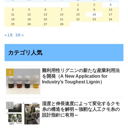
1
2
3
4
5
6
7
8
9
10
11
12
13
14
15
16
17
18
19
20
21
22
23
24
25
26
27
28
« 1月
3月 »
カテゴリ人気
難利用性リグニンの新たな産業利用法
を開発（A New Application for
Industry’s Toughest Lignin）
湿度と伸長速度によって変化するクモ
糸の構造を解明～強靭な人工クモ糸の
設計指針に有用～