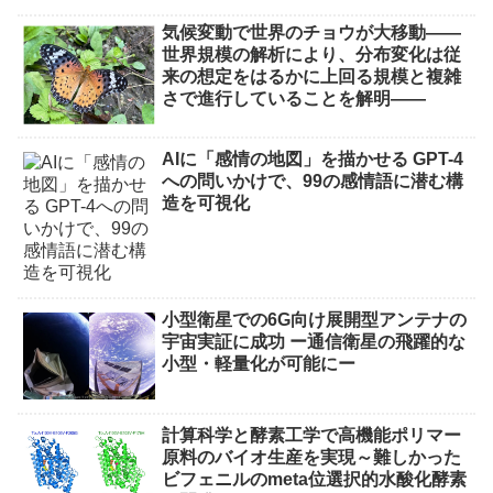
気候変動で世界のチョウが大移動――
世界規模の解析により、分布変化は従
来の想定をはるかに上回る規模と複雑
さで進行していることを解明――
AIに「感情の地図」を描かせる GPT-4
への問いかけで、99の感情語に潜む構
造を可視化
小型衛星での6G向け展開型アンテナの
宇宙実証に成功 ー通信衛星の飛躍的な
小型・軽量化が可能にー
計算科学と酵素工学で高機能ポリマー
原料のバイオ生産を実現～難しかった
ビフェニルのmeta位選択的水酸化酵素