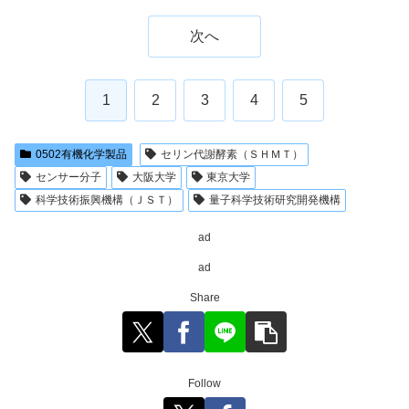
次へ
1
2
3
4
5
0502有機化学製品
セリン代謝酵素（ＳＨＭＴ）
センサー分子
大阪大学
東京大学
科学技術振興機構（ＪＳＴ）
量子科学技術研究開発機構
ad
ad
Share
Follow