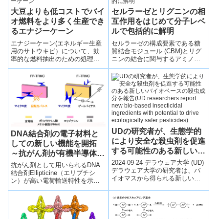
遮断周波数を達成。
大豆よりも低コストでバイ
セルラーゼとリグニンの相
オ燃料をより多く生産でき
互作用をはじめて分子レベ
るエナジーケーン
ルで包括的に解明
エナジーケーン(エネルギー生産
セルラーゼの構成要素である糖
用のサトウキビ）について、効
質結合モジュール (CBM)とリグ
率的な燃料抽出のための処理方
ニンの結合に関与するアミノ酸
法の課題に関する 4 件の研究結
を包括的にNMR（核磁気共鳴）
果を発表。化学物質を使用しな
で解析したはじめての研究であ
い前処理技術、ハイスループッ
り、リグニンにより阻害を受け
トフェノタイピング技術の開発
にくい酵素の開発、バイオマス
および多様なシナリオにおける
前処理法の開発につながる成
商業規模でのエナジーケーン燃
果。
料生産の技術的・経済的な実施
可能性について調査した。
UDの研究者が、生態学的
DNA結合剤の電子材料と
により安全な殺虫剤を促進
しての新しい機能を開拓
する可能性のある新しいバ
～抗がん剤が有機半導体材
イオベースの殺虫成分を報
料になる～
2024-09-24 デラウェア大学 (UD)
抗がん剤として用いられるDNA
告(UD researchers report
デラウェア大学の研究者は、バ
結合剤Ellipticine（エリプチシ
イオマスから得られる新しい生
new bio-based
ン）が高い電荷輸送特性を示
物由来の殺虫成分を開発し、よ
し、有機半導体としても優れた
insecticidal ingredients
り安全で環境に優しい農薬の可
材料となることを発見した。
with potential to drive
能...
ecologically safer