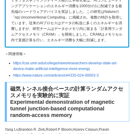
ミネソタ大学ツインシティーズ校の工学研究者は、AIコンピューティ
ングアプリケーションのエネルギー消費を1000分の1に削減できる最
先端のハードウェアデバイスを実証しました。この研究はNatureの
「npj Unconventional Computing」に掲載され、複数の特許を取得し
ています。従来のAIプロセスはデータの転送に多くのエネルギーを消
費しますが、研究チームはデータがメモリ内に留まる「計算用ランダ
ムアクセスメモリ（CRAM）」を開発しました。CRAMはメモリセル
内で直接計算を行い、エネルギー消費を大幅に削減します。
＜関連情報＞
https://cse.umn.edu/college/news/researchers-develop-state-art-
device-make-artificial-intelligence-more-energy
https://www.nature.com/articles/s44335-024-00003-3
磁気トンネル接合ベースの計算ランダムアクセ
スメモリを実験的に実証
Experimental demonstration of magnetic
tunnel junction-based computational
random-access memory
Yang Lv,Brandon R. Zink,Robert P. Bloom,Hüsrev Cılasun,Pravin