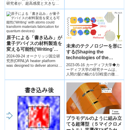
研究者が、超高感度と大きな検
出領域の両方を備えた新しい光
学的な微小センサーを開発し、
超高感度...
原子による「書き込み」が
量子デバイスの材料製造を
未来のテクノロジーを形に
変える可能性(‘Writing’
する(Shaping the
with atoms could
2024-09-24 オークリッジ国立研
technologies of the
transform materials
究所(ORNL)A heater platform
future)
2023-05-16 カーディフ大学◆カ
was designed to deliver atomized
fabrication for quantum
ーディフ大学の研究チームは、
m...
devices)
人間の髪の幅の1/10程度の微小
な粒子の形状を制御する新しい
方法を開発したと報告していま
す。...
プラモデルのように組み立
てる超薄型（５マイクロメ
ートル）半導体ひずみセン