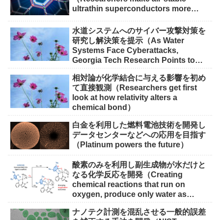
ultrathin superconductors more
scalable for quantum devices）
水道システムへのサイバー攻撃対策を
研究し解決策を提示（As Water
Systems Face Cyberattacks,
Georgia Tech Research Points to
Solutions）
相対論が化学結合に与える影響を初め
て直接観測（Researchers get first
look at how relativity alters a
chemical bond）
白金を利用した燃料電池技術を開発し
データセンターなどへの応用を目指す
（Platinum powers the future）
酸素のみを利用し副生成物が水だけと
なる化学反応を開発（Creating
chemical reactions that run on
oxygen, produce only water as
waste）
ナノテク計測を混乱させる一般的誤差