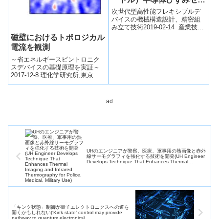
サチップ
次世代型高性能フレキシブルデ
バイスの機械構造設計、精密組
み立て技術2019-02-14 産業技術
総合研究所発表のポイント 厚さ
磁壁におけるトポロジカル
わずか５マイクロメートルで曲
電流を観測
げら...
～省エネルギースピントロニク
スデバイスの基礎原理を実証～
2017-12-8 理化学研究所,東京大
学,東北大学 金属材料研究所,科
学技術振興機構（ＪＳＴ）理化
学研...
ad
UHのエンジニアが警察、医療、軍事用の熱画像と赤外
線サーモグラフィを強化する技術を開発(UH Engineer
Develops Technique That Enhances Thermal
Imaging and Infrared Thermography for Police,
Medical, Military Use)
「キンク状態」制御が量子エレクトロニクスへの道を
開くかもしれない(‘Kink state’ control may provide
pathway to quantum electronics)