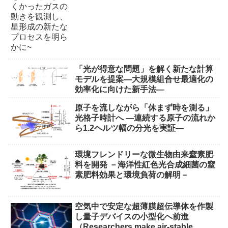
「光が得意な問題」を解く新たな計算
モデルを提案―大規模組合せ最適化の
効率化に向けた新手法―
原子を流しながら「休まず時を測る」
光格子時計へ ―連続する原子の流れか
ら1.2ヘルツ幅の分光を実証―
環境フレンドリーな微生物由来窒素肥
料を開発 －海洋性紅色光合成細菌の窒
素肥料効果と環境負荷の解明－
空気中で安定な超薄膜超伝導体を作製
し量子デバイスの小型化へ前進
（Researchers make air-stable