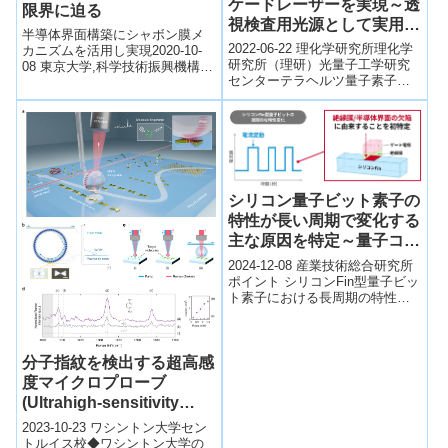
ケードレーザーを実現～透
限界に迫る
視検査用光源として実用化
半導体界面構築にシャボン膜メ
に期待～
2022-06-22 理化学研究所理化学
カニズムを活用し実現2020-10-
研究所（理研）光量子工学研究
08 東京大学,科学技術振興機構ポ
センターテラヘルツ量子素子研
イント 液体を強くはじくフッ素
究チームの林宗澤研究員、王利
樹脂の表面上に、半導体結晶を
研究員、平山秀樹チームリーダ
高均...
ーらの研...
シリコン量子ビット素子の
特性が長い周期で変化する
主な原因を特定～量子コン
ピューターの安定動作を実
2024-12-08 産業技術総合研究所
現する基本素子の製造技術
ポイント シリコンFin型量子ビッ
ト素子における長周期の特性変
開発に前進～
化を解析 絶縁膜/半導体界面にお
ける電子のトラップ現象が特...
分子指紋を検出する超高感
度マイクロプローブ
(Ultrahigh-sensitivity
microprobe detects
2023-10-23 ワシントン大学セン
molecular fingerprints)
トルイス校◆ワシントン大学の