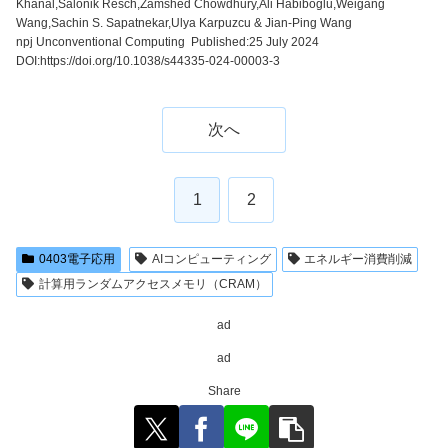
Khanal,Salonik Resch,Zamshed Chowdhury,Ali Habiboglu,Weigang
Wang,Sachin S. Sapatnekar,Ulya Karpuzcu & Jian-Ping Wang
npj Unconventional Computing Published:25 July 2024
DOI:
https://doi.org/10.1038/s44335-024-00003-3
次へ
1
2
0403電子応用
AIコンピューティング
エネルギー消費削減
計算用ランダムアクセスメモリ（CRAM）
ad
ad
Share