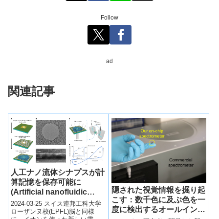
Follow
ad
関連記事
人工ナノ流体シナプスが計
算記憶を保存可能に
隠された視覚情報を掘り起
(Artificial nanofluidic
こす：数千色に及ぶ色を一
synapses can store
2024-03-25 スイス連邦工科大学
度に検出するオールインワ
computational memory)
ローザンヌ校(EPFL)脳と同様