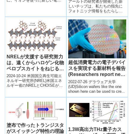
ン(Tapping hidden visual
に、イオンを使った新しい電子
アールトの研究者が開発した新
部品であるナノ流体メモリ素子
information: An all-in-one
しいチップは、私たちの指先に
の開発が進行中。従来のコンピ
フォトニック情報をもたらしま
detector for thousands of
ュー...
す。A new chip from Aalto
colours)
researchers pu...
NRELが支援する研究努力
超低消費電力の電子デバイ
は、遠くからハロゲン化物
スを実現する新材料を報告
ペロブスカイトをねじる
(Researchers report new
(NREL-Backed Research
2024-10-24 米国国立再生可能エ
material that could
Effort Twists Halide
ネルギー研究所(NREL)米国エネ
2022-07-26 デラウェア大学
ルギー省のNRELとCHOISEが率
enable ultra-low-power
Perovskites From a
(UD)Silicon wafers like the one
いる研究チームが、新しいハラ
shown here can be used to cre...
electronic devices)
Distance)
イドペロブスカイト半導...
塗布で作ったトランジスタ
1.3W高出力THz量子カス
がスイッチング特性の理論