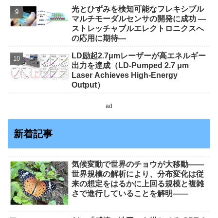
光とひずみを検知可能なフレキシブル
マルチモーダルセンサの開発に成功 ―
ストレッチャブルエレクトロニクスへ
の応用に期待―
LD励起2.7μmレーザーが高エネルギー
出力を達成（LD-Pumped 2.7 μm
Laser Achieves High-Energy
Output）
ad
新着記事
気候変動で世界のチョウが大移動――
世界規模の解析により、分布変化は従
来の想定をはるかに上回る規模と複雑
さで進行していることを解明――