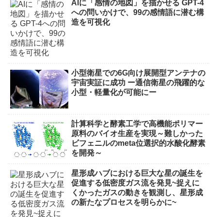
AIに「感情の地図」を描かせる GPT-4
への問いかけで、99の感情語に潜む構
造を可視化
小型衛星での6G向け展開型アンテナの
宇宙実証に成功 ー通信衛星の飛躍的な
小型・軽量化が可能にー
計算科学と酵素工学で高機能ポリマー
原料のバイオ生産を実現～難しかった
ビフェニルのmeta位選択的水酸化酵素
を開発～
星形成ハブにおける巨大な星の誕生を
促進する低密度ガス流を発見~捉えに
くかったガスの動きを観測し、星形成
の新たなプロセスを明らかに~