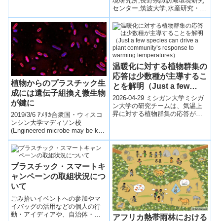
境研究所,長野県諏訪湖環境研究
センター,筑波大学,水産研究・教
育機構,愛媛大学,松山大学,北海
道大学大阪大谷大学、国立...
温暖化に対する植物群集の
応答は少数種が主導するこ
植物からのプラスチック生
とを解明（Just a few
成には遺伝子組換え微生物
species can drive a plant
2026-04-29 ミシガン大学ミシガ
が鍵に
community’s response to
ン大学の研究チームは、気温上
昇に対する植物群集の応答が、
2019/3/6 ｱﾒﾘｶ合衆国・ウィスコ
warming temperatures）
少数の「鍵となる種」によって
ンシン大学マディソン校
大きく左右されることを明らか
(Engineered microbe may be key
にした。...
to producing plas...
プラスチック・スマートキ
ャンペーンの取組状況につ
いて
ごみ拾いイベントへの参加やマ
イバッグの活用などの個人の行
動・アイディアや、自治体・Ｎ
アフリカ熱帯雨林における