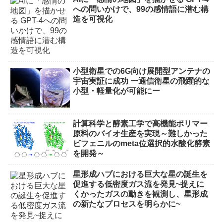
への問いかけで、99の感情語に潜む構
造を可視化
小型衛星での6G向け展開型アンテナの
宇宙実証に成功 ー通信衛星の飛躍的な
小型・軽量化が可能にー
計算科学と酵素工学で高機能ポリマー
原料のバイオ生産を実現～難しかった
ビフェニルのmeta位選択的水酸化酵素
を開発～
星形成ハブにおける巨大な星の誕生を
促進する低密度ガス流を発見~捉えに
くかったガスの動きを観測し、星形成
の新たなプロセスを明らかに~