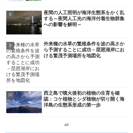
夜間の人工照明が海洋生態系をかく乱
する～夜間人工光の海洋付着生物群集
への影響を解明～
外来種の水草の繁殖条件を波の高さか
ら予測することに成功－琵琶湖岸にお
ける繁茂予測場所を地図化
西之島で噴火後初の植物の生育を確
認：コケ植物とシダ植物が切り開く海
洋島の生態系形成の第一歩
ad