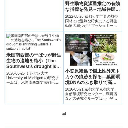
ＧＯ・企業・研究機関などによ
野生動物資源量推定の有効
るポイ捨て・不法投棄撲滅の運
な指標を発見～地域住民主
動やプラスチックの３Ｒなどの
取組を募り、その取組をキャン
体の野生動物モニタリング
2022-08-26 京都大学世界の熱帯
ペーンサイトで国内外に発信し
法の基礎を確立～
雨林では過剰な狩猟による野生
ています。
動物の減少が「ブッシュミート
危機」として問題になってお
り、生物多様性と地域住民の生
活を脅かし...
米国南西部の干ばつが野生
生物の適地を縮小（The
Southwest’s drought is
小笠原諸島で樹上性外来ト
shrinking wildlife’s
2026-05-26 ミシガン大学
カゲの痕跡を探る―葉面環
suitable habitat）
University of Michigan の研究チ
境DNAのふき取りで高感
ームは、米国南西部で深刻化す
る干ばつが野生動物の生息適地
度に侵入検知―
2026-05-21 京都大学京都大学、
を急速に縮小させ...
自然環境研究センター、環境省
などの研究グループは、小笠原
諸島に侵入した特定外来生物グ
リーンアノールを、葉面に残さ
れた環境...
ad