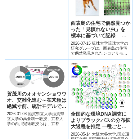
西表島の住宅で偶然見つか
った「見慣れない虫」を
標本に基づいて記録 ―シ
ロアリモドキ類の標本記録
2026-07-15 琉球大学琉球大学の
から考える、検証可能な生
研究グループは、西表島の住宅
で偶然発見されたシロアリモド
物多様性情報の意義―
キ目の昆虫「タイワンコケシタ
ムシ（Oligotoma humbe...
賀茂川のオオサンショウウ
オ、交雑化進む～在来種は
絶滅寸前、統計モデルで判
明～
2026-01-08 滋賀県立大学滋賀県
全国的な環境DNA調査に
立大学の高倉耕一教授、京都大
よりブラックバスの分布拡
学の西川完途教授らは、京都
大過程を推定 —種ごとに
市・賀茂川で外来チュウゴクオ
異なる拡大様式と人為影響
オサンショウウオとの交雑が進
2026-05-14 大阪大谷大学,国立環
むオオサン...
を示唆—