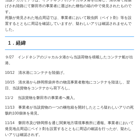
当該アカカミアリは、インドネシアのジャカルタ港を出港し、清水港で陸揚
げされ陸路にて磐田市の事業者に運ばれた梱包の箱の中で発見されたもので
す。
死骸が発見された地点周辺では、事業者において殺虫餌（ベイト剤）等を設
置するとともに周辺を確認していますが、疑わしいアリは確認されませんで
した。
1．経緯
９/27 インドネシアのジャカルタ港から当該荷物を積載したコンテナ船が出
港。
10/12 清水港にコンテナを陸揚げ。
10/15 清水港から静岡県袋井市の物流事業者敷地にコンテナを陸送し、翌
日、当該貨物をコンテナから荷下ろし。
11/２ 当該貨物を磐田市の事業者へ搬入。
11/13 事業者が当該貨物の一つの梱包箱を開封したところ疑わしいアリの死
骸約100個体を発見。
11/14 磐田市及び静岡県を通じ関東地方環境事務所に通報。事業者において
発見地点周辺にベイト剤を設置するとともに周辺の確認を行ったが、疑わし
いアリは確認されず。