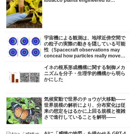
tobacco plants engineered to
produce muscle protein for meat
alternatives）
宇宙機による観測は、地球近傍空間で
の粒子の実際の動きを隠している可能
性（Spacecraft observations may
conceal how particles really move
through near-Earth space）
イネの根系形成機構に関する制御メカ
ニズムを分子・生理学的機構から明ら
かにした
気候変動で世界のチョウが大移動――
世界規模の解析により、分布変化は従
来の想定をはるかに上回る規模と複雑
さで進行していることを解明――
AIに「感情の地図」を描かせる GPT-4