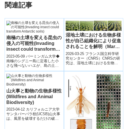
関連記事
湿地土壌における生物多様
南極の土壌を変える昆虫の
性が自己組織化により促進
侵入の可能性(Invading
されることを解明（Marsh
insect could transform
soils: biodiversity
2026-03-25 フランス国立科学研
Antarctic soils)
2023-05-09 バーミンガム大学◆
fostered by self-
究センター（CNRS）CNRSの研
南極のシグニー島に定着した小
究は、湿地土壌における生物多
organization）
さな飛べないハエが、島の土壌
様性が自己組織化によって維
生態系に根本的な変化をもたら
持・促進される仕組みを解明し
していることが、英国バーミン
た。...
ガム大学...
山火事と動物の生物多様性
(Wildfires and Animal
Biodiversity)
2023-04-12 カリフォルニア大学
サンタバーバラ校(UCSB)山火事
は、風景を破壊するだけの破壊
的な力として見られることが多
い。しかし、米国のUC Coo...