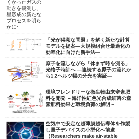
「光が得意な問題」を解く新たな計算
モデルを提案―大規模組合せ最適化の
効率化に向けた新手法―
原子を流しながら「休まず時を測る」
光格子時計へ ―連続する原子の流れか
ら1.2ヘルツ幅の分光を実証―
環境フレンドリーな微生物由来窒素肥
料を開発 －海洋性紅色光合成細菌の窒
素肥料効果と環境負荷の解明－
空気中で安定な超薄膜超伝導体を作製
し量子デバイスの小型化へ前進
（Researchers make air-stable