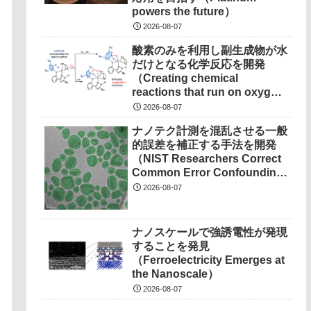
powers the future）
2026-08-07
酸素のみを利用し副生成物が水
だけとなる化学反応を開発
（Creating chemical
reactions that run on oxygen,
produce only water as
2026-08-07
waste）
ナノテク計測を混乱させる一般
的誤差を補正する手法を開発
（NIST Researchers Correct
Common Error Confounding
Nanotech Measurements）
2026-08-07
ナノスケールで強誘電性が発現
することを発見
（Ferroelectricity Emerges at
the Nanoscale）
2026-08-07