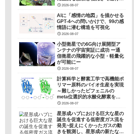
ていることを解明――
2026-08-07
AIに「感情の地図」を描かせる
GPT-4への問いかけで、99の感
情語に潜む構造を可視化
2026-08-07
小型衛星での6G向け展開型ア
ンテナの宇宙実証に成功 ー通
信衛星の飛躍的な小型・軽量化
が可能にー
2026-08-07
計算科学と酵素工学で高機能ポ
リマー原料のバイオ生産を実現
～難しかったビフェニルの
meta位選択的水酸化酵素を開
発～
2026-08-07
星形成ハブにおける巨大な星の
誕生を促進する低密度ガス流を
発見~捉えにくかったガスの動
きを観測し、星形成の新たなプ