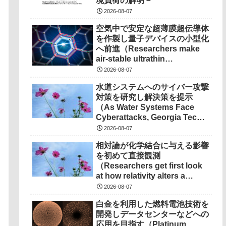
境負荷の解明－
2026-08-07
空気中で安定な超薄膜超伝導体
を作製し量子デバイスの小型化
へ前進（Researchers make
air-stable ultrathin
superconductors more
2026-08-07
scalable for quantum
水道システムへのサイバー攻撃
devices）
対策を研究し解決策を提示
（As Water Systems Face
Cyberattacks, Georgia Tech
Research Points to
2026-08-07
Solutions）
相対論が化学結合に与える影響
を初めて直接観測
（Researchers get first look
at how relativity alters a
chemical bond）
2026-08-07
白金を利用した燃料電池技術を
開発しデータセンターなどへの
応用を目指す（Platinum