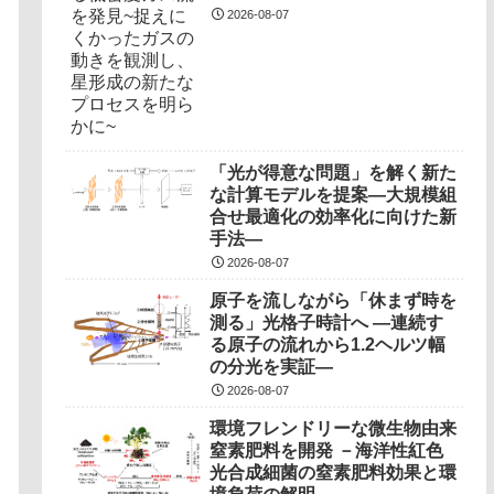
ロセスを明らかに~
2026-08-07
「光が得意な問題」を解く新た
な計算モデルを提案―大規模組
合せ最適化の効率化に向けた新
手法―
2026-08-07
原子を流しながら「休まず時を
測る」光格子時計へ ―連続す
る原子の流れから1.2ヘルツ幅
の分光を実証―
2026-08-07
環境フレンドリーな微生物由来
窒素肥料を開発 －海洋性紅色
光合成細菌の窒素肥料効果と環