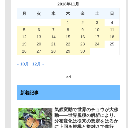
2018年11月
月
火
水
木
金
土
日
1
2
3
4
5
6
7
8
9
10
11
12
13
14
15
16
17
18
19
20
21
22
23
24
25
26
27
28
29
30
« 10月
12月 »
ad
新着記事
気候変動で世界のチョウが大移
動――世界規模の解析により、
分布変化は従来の想定をはるか
に上回る規模と複雑さで進行し