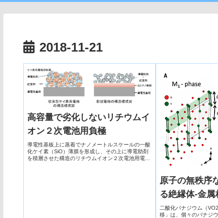
2018-11-21
高容量で劣化しないリチウムイ
オン２次電池用負極
導電性基板上に蒸着でナノメートルスケールの一酸
化ケイ素（SiO）薄膜を形成し、その上に導電助剤
を積層させた構造のリチウムイオン２次電池用電極
（負極）を開発した。
原子の無秩序
る絶縁体-金属
二酸化バナジウム（VO
移」は、個々のバナジウ