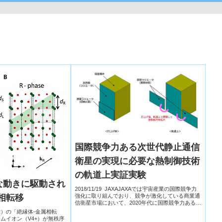
国際競争力ある次世代静止通信
衛星の実現に必要な熱制御技術
の軌道上実証実験
な動きに駆動され
2018/11/19 JAXAJAXAでは宇宙産業の国際競争力
相転移
強化に取り組んでおり、競争が激化している商業通
信衛星市場において、2020年代に国際競争力ある衛
星システムを実現することを目指しています。その
2）の「絶縁体-金属相転
実現に向けて、JAXA内の三部門（...
ムイオン（V4+）が無秩序