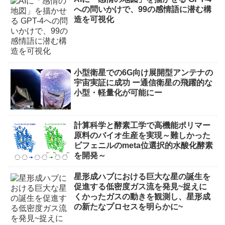
への問いかけで、99の感情語に潜む構
造を可視化
小型衛星での6G向け展開型アンテナの
宇宙実証に成功 ー通信衛星の飛躍的な
小型・軽量化が可能にー
計算科学と酵素工学で高機能ポリマー
原料のバイオ生産を実現～難しかった
ビフェニルのmeta位選択的水酸化酵素
を開発～
星形成ハブにおける巨大な星の誕生を
促進する低密度ガス流を発見~捉えに
くかったガスの動きを観測し、星形成
の新たなプロセスを明らかに~