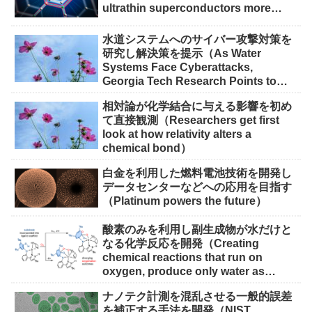
ultrathin superconductors more
scalable for quantum devices）
水道システムへのサイバー攻撃対策を
研究し解決策を提示（As Water
Systems Face Cyberattacks,
Georgia Tech Research Points to
Solutions）
相対論が化学結合に与える影響を初め
て直接観測（Researchers get first
look at how relativity alters a
chemical bond）
白金を利用した燃料電池技術を開発し
データセンターなどへの応用を目指す
（Platinum powers the future）
酸素のみを利用し副生成物が水だけと
なる化学反応を開発（Creating
chemical reactions that run on
oxygen, produce only water as
waste）
ナノテク計測を混乱させる一般的誤差
を補正する手法を開発（NIST