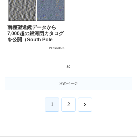
南極望遠鏡データから
7,000超の銀河団カタログ
を公開（South Pole
Telescope analysis
2026-07-08
yields catalog of more
than 7,000 galaxy
clusters）
ad
次のページ
次
1
2
へ