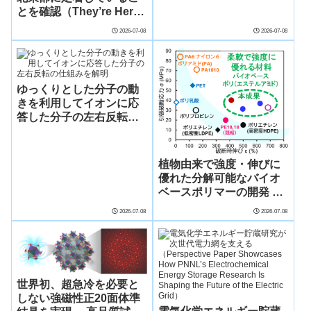
とを確認（They’re Here:
Biologists Identify First
2026-07-08
2026-07-08
Established Colonies of
Invasive Clam in
Northeastern US）
ゆっくりとした分子の動
きを利用してイオンに応
答した分子の左右反転の
仕組みを解明
植物由来で強度・伸びに
優れた分解可能なバイオ
ベースポリマーの開発 ～
植物油とアミノ酸より誘
2026-07-08
2026-07-08
導したサステイナブル高
機能材料～
世界初、超急冷を必要と
しない強磁性正20面体準