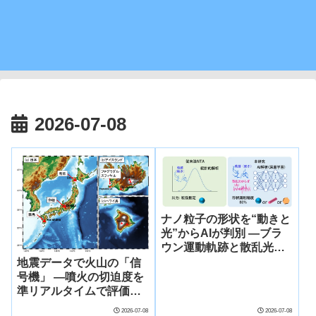
2026-07-08
ナノ粒子の形状を“動きと
光”からAIが判別 ―ブラ
ウン運動軌跡と散乱光ゆ
らぎの統合解析で非球形
地震データで火山の「信
ナノ粒子を高精度識別―
号機」 ―噴火の切迫度を
—
準リアルタイムで評価
―〜性質の異なる世界の
2026-07-08
2026-07-08