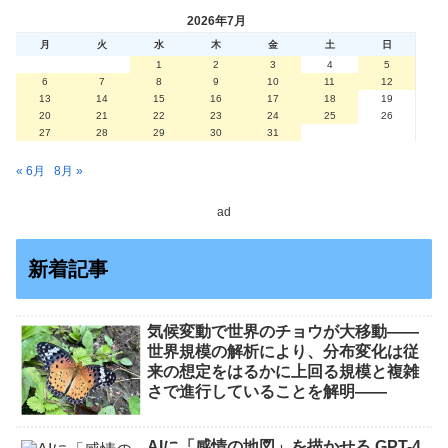
2026年7月
月
火
水
木
金
土
日
1
2
3
4
5
6
7
8
9
10
11
12
13
14
15
16
17
18
19
20
21
22
23
24
25
26
27
28
29
30
31
« 6月
8月 »
ad
新着記事
気候変動で世界のチョウが大移動――
世界規模の解析により、分布変化は従
来の想定をはるかに上回る規模と複雑
さで進行していることを解明――
AIに「感情の地図」を描かせる GPT-4