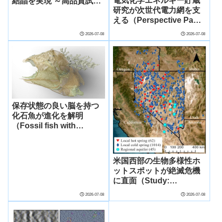
電気化学エネルギー貯蔵
結晶を実現 ～高品質試料
研究が次世代電力網を支
の実現で準結晶磁性研究
える（Perspective Paper
が新たな段階へ～
Showcases How PNNL’s
2026-07-08
2026-07-08
Electrochemical Energy
Storage Research Is
Shaping the Future of
the Electric Grid）
保存状態の良い脳を持つ
化石魚が進化を解明
（Fossil fish with
preserved brain sheds
light on ‘bottom of the
evolutionary tree’）
米国西部の生物多様性ホ
ットスポットが絶滅危機
に直面（Study:
Biodiversity Hotspots in
2026-07-08
2026-07-08
American West Face
Extinction）