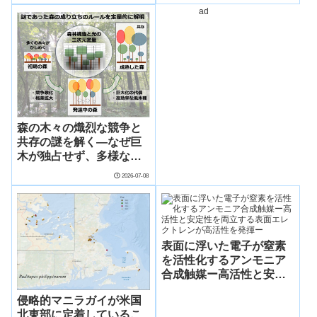
火山で初めて系統的に検
ad
証、衛星観測と同等の的
中率〜
森の木々の熾烈な競争と
共存の謎を解く―なぜ巨
木が独占せず、多様な
木々と共存できるのか？
2026-07-08
―
表面に浮いた電子が窒素
を活性化するアンモニア
合成触媒ー高活性と安定
性を両立する表面エレク
侵略的マニラガイが米国
トレンが高活性を発揮ー
北東部に定着しているこ