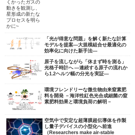
「光が得意な問題」を解く新たな計算
モデルを提案―大規模組合せ最適化の
効率化に向けた新手法―
原子を流しながら「休まず時を測る」
光格子時計へ ―連続する原子の流れか
ら1.2ヘルツ幅の分光を実証―
環境フレンドリーな微生物由来窒素肥
料を開発 －海洋性紅色光合成細菌の窒
素肥料効果と環境負荷の解明－
空気中で安定な超薄膜超伝導体を作製
し量子デバイスの小型化へ前進
（Researchers make air-stable