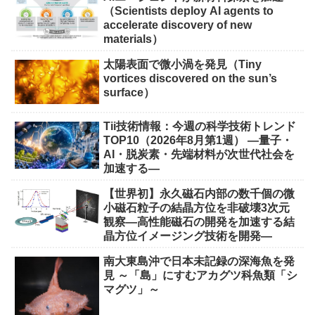
（Scientists deploy AI agents to
accelerate discovery of new
materials）
太陽表面で微小渦を発見（Tiny
vortices discovered on the sun’s
surface）
Tii技術情報：今週の科学技術トレンド
TOP10（2026年8月第1週） ―量子・
AI・脱炭素・先端材料が次世代社会を
加速する―
【世界初】永久磁石内部の数千個の微
小磁石粒子の結晶方位を非破壊3次元
観察―高性能磁石の開発を加速する結
晶方位イメージング技術を開発―
南大東島沖で日本未記録の深海魚を発
見 ～「島」にすむアカグツ科魚類「シ
マグツ」～