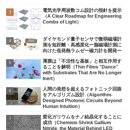
電気光学周波数コム設計の指針を提示
（A Clear Roadmap for Engineering
Combs of Light）
ダイヤモンド量子センサで微弱磁場計
測を短距離・高感度化ー脳磁場計測に
向けた低発熱ラムゼー磁力計を開発ー
薄膜は「不活性な基板」と相互作用す
ることを解明（Thin Films “Dance”
with Substrates That Are No Longer
Inert）
人間の発想を超えるフォトニック回路
をアルゴリズム設計（Algorithm-
Designed Photonic Circuits Beyond
Human Intuition）
窒化ガリウムをナノ結晶化することに
成功（Chemists Shrink Gallium
Nitride, the Material Behind LED