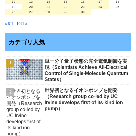
12
13
14
15
16
17
18
19
20
21
22
23
24
25
26
27
28
29
30
« 8月
10月 »
カテゴリ人気
単一分子量子状態の完全電気制御を実
現（Scientists Achieve All-Electrical
Control of Single-Molecule Quantum
States）
世界初となるイオンポンプを開発
（Research group co-led by UC
Irvine develops first-of-its-kind ion
pump）