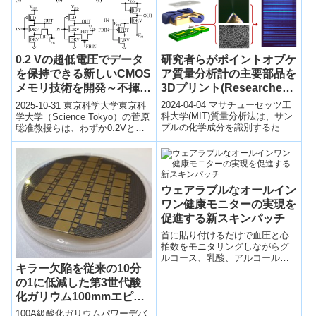
新しいアプローチを発表し...
を最大化。
研究者らがポイントオブケ
0.2 Vの超低電圧でデータ
ア質量分析計の主要部品を
を保持できる新しいCMOS
3Dプリント(Researchers
メモリ技術を開発～不揮発
3D print key components
メモリを使わずに待機時電
2024-04-04 マサチューセッツ工
2025-10-31 東京科学大学東京科
for a point-of-care mass
力を大幅に削減～
科大学(MIT)質量分析法は、サン
学大学（Science Tokyo）の菅原
プルの化学成分を識別するため
聡准教授らは、わずか0.2Vとい
spectrometer)
の有力な技術ですが、高価な質
う超低電圧でもデータ保持が可
量分析装置は一般的には研究室
能な新型CMOSメ...
で...
ウェアラブルなオールイン
ワン健康モニターの実現を
促進する新スキンパッチ
首に貼り付けるだけで血圧と心
拍数をモニタリングしながらグ
ルコース、乳酸、アルコールの
キラー欠陥を従来の10分
レベルを測定する、伸縮性のソ
フトなパッチ型ウェアラブルデ
の1に低減した第3世代酸
バイスを開発。
化ガリウム100mmエピウ
エハーの開発に成功
100A級酸化ガリウムパワーデバ