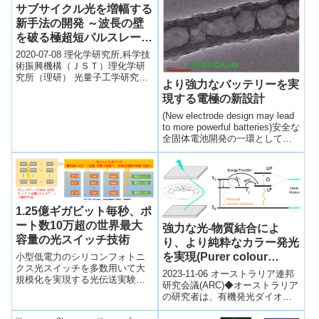
サブサイクル光を増幅する
新手法の開発 ～波長の壁
を破る極超短パルスレーザ
ー光～
2020-07-08 理化学研究所,科学技
術振興機構（ＪＳＴ）理化学研
究所（理研） 光量子工学研究セ
より強力なバッテリーを実
ンター アト秒科学研究チームの
現する電極の新設計
リン・ユーチー 研究員、鍋川
...
(New electrode design may lead
to more powerful batteries)安全な
全固体電池開発の一環として金
属リチウムを使用した3Dナノ構
造のアノードを開発。
1.25億ギガビット毎秒、ポ
ート数10万超の世界最大
強力な光-物質結合によ
容量の光スイッチ技術
り、より純粋なカラー発光
を実現(Purer colour
小型低電力のシリコンフォトニ
クス光スイッチを多数用いて大
emission through strong
2023-11-06 オーストラリア連邦
規模化を実現する光伝送実験に
light-matter coupling)
研究会議(ARC)◆オーストラリア
成功。従来、制限要因となって
の研究者は、有機発光ダイオー
いたポート間クロストークを正
ド(OLED)の性能向上を目指し、
確に予測し、ネットワーク容量