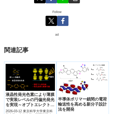
Follow
ad
関連記事
液晶性発光色素により薄膜
半導体ポリマー鎖間の電荷
で実装レベルの円偏光発光
輸送性を高める新分子設計
を実現～オプトエレクトロ
法を開発
ニクス分野への応用に期待
2026-03-12 東京科学大学東京科