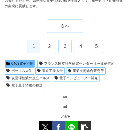
の擾乱を抑えた、高効率な量子情報の移送手段として、量子ビットの集積化
の実現に貢献します。
次へ
1
2
3
4
5
0403電子応用
フランス国立科学研究センター ネール研究所
ボーフム大学
東京工業大学
産業技術総合研究所
表面弾性波の孤立パルス
量子コンピューター開発
電子量子情報の移送
ad
ad
Share