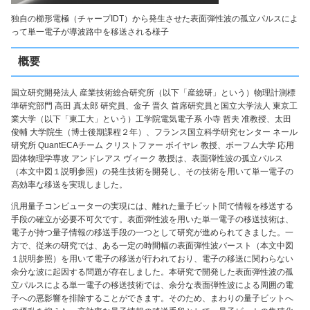
独自の櫛形電極（チャープIDT）から発生させた表面弾性波の孤立パルスによ
って単一電子が導波路中を移送される様子
概要
国立研究開発法人 産業技術総合研究所（以下「産総研」という）物理計測標
準研究部門 高田 真太郎 研究員、金子 晋久 首席研究員と国立大学法人 東京工
業大学（以下「東工大」という）工学院電気電子系 小寺 哲夫 准教授、太田
俊輔 大学院生（博士後期課程２年）、フランス国立科学研究センター ネール
研究所 QuantECAチーム クリストファー ボイヤレ 教授、ボーフム大学 応用
固体物理学専攻 アンドレアス ヴィーク 教授は、表面弾性波の孤立パルス
（本文中図１説明参照）の発生技術を開発し、その技術を用いて単一電子の
高効率な移送を実現しました。
汎用量子コンピューターの実現には、離れた量子ビット間で情報を移送する
手段の確立が必要不可欠です。表面弾性波を用いた単一電子の移送技術は、
電子が持つ量子情報の移送手段の一つとして研究が進められてきました。一
方で、従来の研究では、ある一定の時間幅の表面弾性波バースト（本文中図
１説明参照）を用いて電子の移送が行われており、電子の移送に関わらない
余分な波に起因する問題が存在しました。本研究で開発した表面弾性波の孤
立パルスによる単一電子の移送技術では、余分な表面弾性波による周囲の電
子への悪影響を排除することができます。そのため、まわりの量子ビットへ