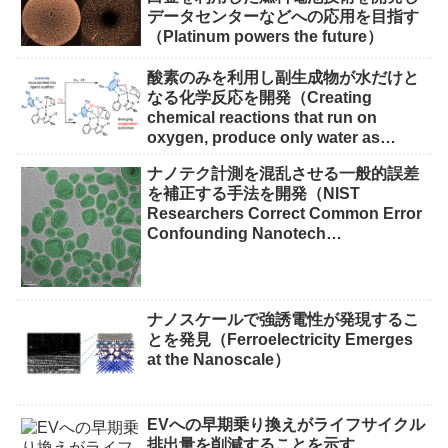
データセンターなどへの応用を目指す
（Platinum powers the future）
酸素のみを利用し副生成物が水だけと
なる化学反応を開発（Creating
chemical reactions that run on
oxygen, produce only water as
waste）
ナノテク計測を混乱させる一般的誤差
を補正する手法を開発（NIST
Researchers Correct Common Error
Confounding Nanotech
Measurements）
ナノスケールで強誘電性が発現するこ
とを発見（Ferroelectricity Emerges
at the Nanoscale）
EVへの早期乗り換えがライフサイクル
排出量を削減することを示す