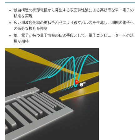
独自構造の櫛形電極から発生する表面弾性波による高効率な単一電子の
移送を実現
広い周波数帯域の重ね合わせにより孤立パルスを生成し、周囲の電子へ
の余分な擾乱を抑制
単一電子が持つ量子情報の伝送手段として、量子コンピューターへの活
用が期待