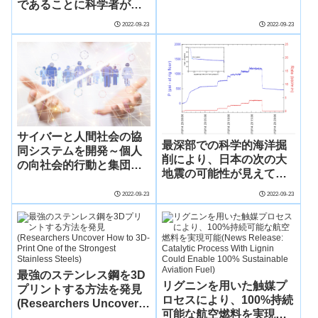
であることに科学者が困
惑(Scientists Baffled by
2022-09-23
2022-09-23
Perfectly Geometric
‘Polygons’ of Cyclones
on Jupiter)
サイバーと人間社会の協
最深部での科学的海洋掘
同システムを開発～個人
削により、日本の次の大
の向社会的行動と集団の
地震の可能性が見えてき
合意形成を支援～
た(Deepest Scientific
2022-09-23
2022-09-23
Ocean Drilling Sheds
Light on Japan’s Next
Great Earthquake)
最強のステンレス鋼を3D
リグニンを用いた触媒プ
プリントする方法を発見
ロセスにより、100%持続
(Researchers Uncover
可能な航空燃料を実現可
How to 3D-Print One of