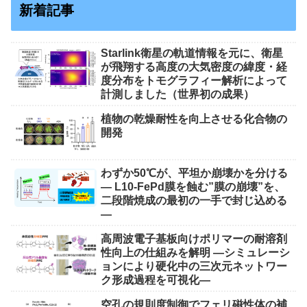
新着記事
Starlink衛星の軌道情報を元に、衛星
が飛翔する高度の大気密度の緯度・経
度分布をトモグラフィー解析によって
計測しました（世界初の成果）
植物の乾燥耐性を向上させる化合物の
開発
わずか50℃が、平坦か崩壊かを分ける
― L10-FePd膜を蝕む”膜の崩壊”を、
二段階焼成の最初の一手で封じ込める
―
高周波電子基板向けポリマーの耐溶剤
性向上の仕組みを解明 ―シミュレーシ
ョンにより硬化中の三次元ネットワー
ク形成過程を可視化―
空孔の規則度制御でフェリ磁性体の補