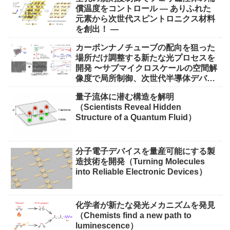
償温度をコントロール ― ありふれた
元素から次世代スピントロニクス材料
を創出！ ―
カーボンナノチューブの配向を狙った
場所だけ調整する新たな光プロセスを
開発 〜サブマイクロスケールの空間解
像度で局所制御、次世代半導体デバイ
ス実現に期待〜
量子流体に潜む構造を解明
（Scientists Reveal Hidden
Structure of a Quantum Fluid）
分子電子デバイスを量産可能にする製
造技術を開発（Turning Molecules
into Reliable Electronic Devices）
化学者が新たな発光メカニズムを発見
（Chemists find a new path to
luminescence）