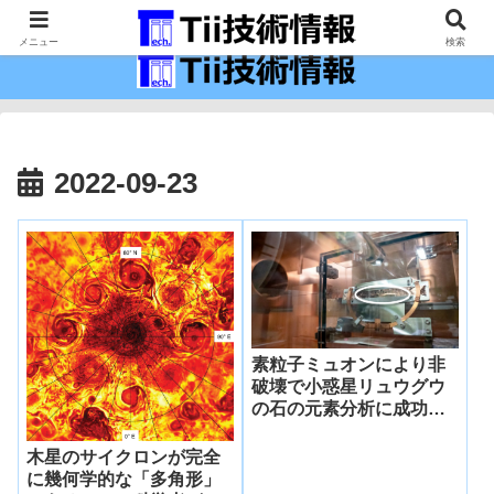
最新の科学技術の情報インフラ。
メニュー
検索
2022-09-23
素粒子ミュオンにより非
破壊で小惑星リュウグウ
の石の元素分析に成功～
太陽系を代表する新たな
標準試料となる可能性～
木星のサイクロンが完全
に幾何学的な「多角形」