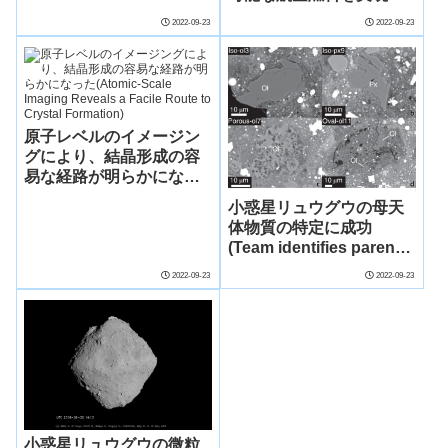
能(News Release:
the Strongest Stainless
2022-09-23
2022-09-23
Catalytic Process With
Steels)
Lignin Could Enable
100% Sustainable
Aviation Fuel)
原子レベルのイメージン
グにより、結晶形成の容
易な経路が明らかになっ
た(Atomic-Scale Imaging
小惑星リュウグウの母天
Reveals a Facile Route
体物質の特定に成功
to Crystal Formation)
(Team identifies parent
body materials in Ryugu
2022-09-23
2022-09-23
asteroid)
小惑星リュウグウの微粒