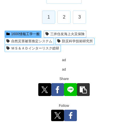
1
2
3
1600情報工学一般
三井住友海上火災保険
自然災害被害推定システム
防災科学技術研究所
ＭＳ＆ＡＤインターリスク総研
ad
ad
Share
Follow