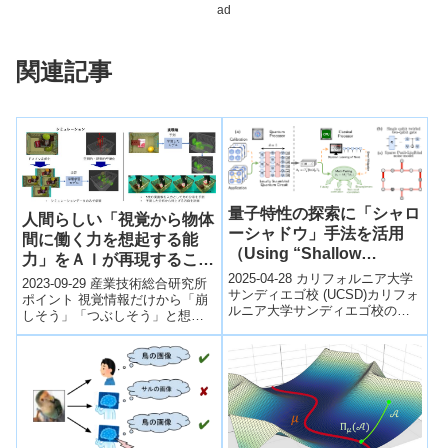
ad
関連記事
量子特性の探索に「シャロ
人間らしい「視覚から物体
ーシャドウ」手法を活用
間に働く力を想起する能
（Using “Shallow
力」をＡＩが再現すること
Shadows” to Uncover
に成功 ～安価なセンサー
2025-04-28 カリフォルニア大学
2023-09-29 産業技術総合研究所
Quantum Properties）
サンディエゴ校 (UCSD)カリフォ
によりロボットの丁寧な物
ポイント 視覚情報だけから「崩
ルニア大学サンディエゴ校の研
しそう」「つぶしそう」と想像
体操作を実現～
究者らは、量子システムの特性
する力をAIが獲得 物体を「壊さ
を効率的に把握する新技術
ないよう」人間らしい推論に基
「ロ...
づ...