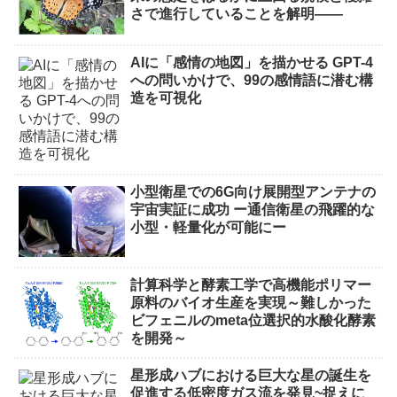
さで進行していることを解明――
AIに「感情の地図」を描かせる GPT-4
への問いかけで、99の感情語に潜む構
造を可視化
小型衛星での6G向け展開型アンテナの
宇宙実証に成功 ー通信衛星の飛躍的な
小型・軽量化が可能にー
計算科学と酵素工学で高機能ポリマー
原料のバイオ生産を実現～難しかった
ビフェニルのmeta位選択的水酸化酵素
を開発～
星形成ハブにおける巨大な星の誕生を
促進する低密度ガス流を発見~捉えに