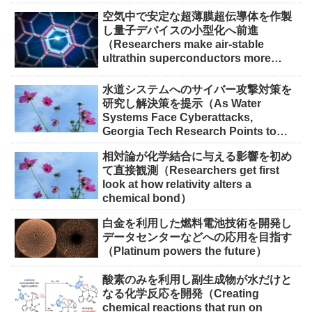
空気中で安定な超薄膜超伝導体を作製
し量子デバイスの小型化へ前進
（Researchers make air-stable
ultrathin superconductors more
scalable for quantum devices）
水道システムへのサイバー攻撃対策を
研究し解決策を提示（As Water
Systems Face Cyberattacks,
Georgia Tech Research Points to
Solutions）
相対論が化学結合に与える影響を初め
て直接観測（Researchers get first
look at how relativity alters a
chemical bond）
白金を利用した燃料電池技術を開発し
データセンターなどへの応用を目指す
（Platinum powers the future）
酸素のみを利用し副生成物が水だけと
なる化学反応を開発（Creating
chemical reactions that run on