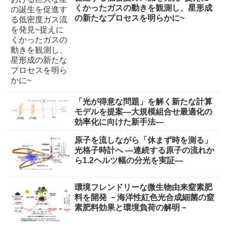
くかったガスの動きを観測し、星形成
の新たなプロセスを明らかに~
「光が得意な問題」を解く新たな計算
モデルを提案―大規模組合せ最適化の
効率化に向けた新手法―
原子を流しながら「休まず時を測る」
光格子時計へ ―連続する原子の流れか
ら1.2ヘルツ幅の分光を実証―
環境フレンドリーな微生物由来窒素肥
料を開発 －海洋性紅色光合成細菌の窒
素肥料効果と環境負荷の解明－