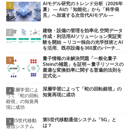
AIモデル研究のトレンド分析（2026年
夏） ― AIの「知能化」から「科学発
見」へ加速する次世代AIモデル ―
建物・設備の管理を効率化 空間データ
作成・利活用AIソリューション実証実
験を開始 ～リコー独自の光学技術とAI
を活用、既存設備を360度のバーチャ
ル空間に再現しデジタル管理～
量子情報の未解決問題「一般化量子
Steinの補題」を証明～量子リソースの
最適な変換効率に関する普遍的法則を
定式化～
深層学習によって「蛇の回転錯視」の
知覚再現に成功
第5世代移動通信システム「5G」と
は？