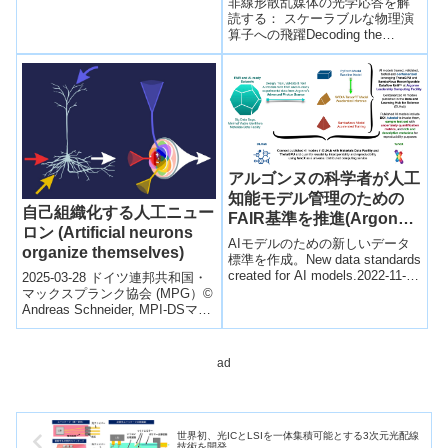
非線形散乱媒体の光学応答を解
Optical Encryption,
読する： スケーラブルな物理演
算子への飛躍Decoding the
Computation, and
Optical Response of Nonlinear
Machine Learning)
Sc...
アルゴンヌの科学者が人工
知能モデル管理のための
自己組織化する人工ニュー
FAIR基準を推進(Argonne
ロン (Artificial neurons
scientists promote FAIR
AIモデルのための新しいデータ
organize themselves)
standards for managing
標準を作成。New data standards
created for AI models.2022-11-10
2025-03-28 ドイツ連邦共和国・
artificial intelligence
アルゴンヌ国立...
マックスプランク協会 (MPG）©
models)
Andreas Schneider, MPI-DSマッ
クス・プランク研究所とゲッテ
ィ...
ad
世界初、光ICとLSIを一体集積可能とする3次元光配線
技術を開発