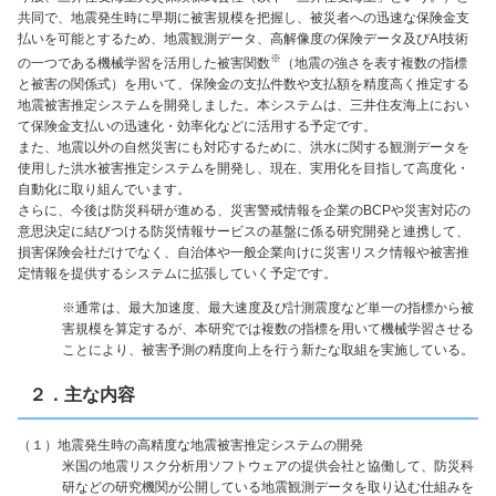
共同で、地震発生時に早期に被害規模を把握し、被災者への迅速な保険金支
払いを可能とするため、地震観測データ、高解像度の保険データ及びAI技術
※
の一つである機械学習を活用した被害関数
（地震の強さを表す複数の指標
と被害の関係式）を用いて、保険金の支払件数や支払額を精度高く推定する
地震被害推定システムを開発しました。本システムは、三井住友海上におい
て保険金支払いの迅速化・効率化などに活用する予定です。
また、地震以外の自然災害にも対応するために、洪水に関する観測データを
使用した洪水被害推定システムを開発し、現在、実用化を目指して高度化・
自動化に取り組んでいます。
さらに、今後は防災科研が進める、災害警戒情報を企業のBCPや災害対応の
意思決定に結びつける防災情報サービスの基盤に係る研究開発と連携して、
損害保険会社だけでなく、自治体や一般企業向けに災害リスク情報や被害推
定情報を提供するシステムに拡張していく予定です。
※通常は、最大加速度、最大速度及び計測震度など単一の指標から被
害規模を算定するが、本研究では複数の指標を用いて機械学習させる
ことにより、被害予測の精度向上を行う新たな取組を実施している。
２．主な内容
（１）地震発生時の高精度な地震被害推定システムの開発
米国の地震リスク分析用ソフトウェアの提供会社と協働して、防災科
研などの研究機関が公開している地震観測データを取り込む仕組みを