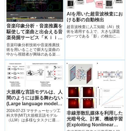
AIを用いた超音波検査にお
ける影の自動検出
音楽印象分析・音楽推薦を
超音波検査に人工知能（AI）技
術を適用する上で、大きな課題
駆使して楽曲と出会える音
の一つである「影」の検出に関
楽発掘サービス「Ｋｉｉｔ
して、効率的な新技術を開発し
ｅ」を公開
音楽印象分析技術や音楽推薦技
た。
術を用いることで膨大な楽曲の
中から視聴者が興味のある楽曲
を見つけることができる音楽発
掘サービス「Ｋｉｉｔｅ（キイ
テ）」を開発した。
大規模な言語モデルは、人
間のようには振る舞わない
(Large language models
don’t behave like people,
2024-07-23 マサチューセッツ工
非線形散乱媒体を利用した
even though we may
科大学(MIT)大規模言語モデル
光暗号化、計算、機械学習
（LLM）は多様なタスクに適用
expect them to)
(Exploiting Nonlinear
できるため、その評価が困難で
す。MITの研究者は、LLMの...
Scattering Medium for