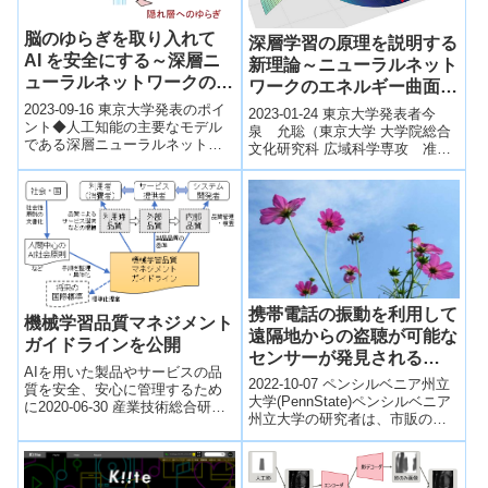
脳のゆらぎを取り入れて
深層学習の原理を説明する
AI を安全にする～深層ニ
新理論～ニューラルネット
ューラルネットワークの隠
ワークのエネルギー曲面上
れ層にゆらぎを導入し脆弱
の滞留現象～
2023-09-16 東京大学発表のポイ
2023-01-24 東京大学発表者今
性を軽減～
ント◆人工知能の主要なモデル
泉 允聡（東京大学 大学院総合
である深層ニューラルネットワ
文化研究科 広域科学専攻 准教
ークには、人間とは明らかに異
授）Johannes Schmidt-
なった間違いをするような脆弱
Hieber（Unive...
性がある...
携帯電話の振動を利用して
機械学習品質マネジメント
遠隔地からの盗聴が可能な
ガイドラインを公開
センサーが発見される
AIを用いた製品やサービスの品
(Sensors can tap into
2022-10-07 ペンシルベニア州立
質を安全、安心に管理するため
mobile vibrations to
大学(PennState)ペンシルベニア
に2020-06-30 産業技術総合研究
州立大学の研究者は、市販の自
eavesdrop remotely,
所ポイント マネジメントが困難
動車用レーダーセンサーと新し
とされる機械学習を用いたAIシ
researchers find)
い処理方法を用いて、携帯...
ス...