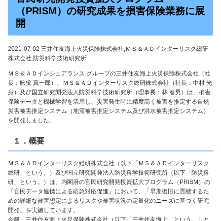
（PRISM）の研究成果を損害保険業務に展
開
2021-07-02 三井住友海上火災保険株式会社,ＭＳ＆ＡＤインターリスク総研
株式会社,防災科学技術研究所
ＭＳ＆ＡＤインシュアランス グループの三井住友海上火災保険株式会社（社
長：舩曵 真一郎）、ＭＳ＆ＡＤインターリスク総研株式会社（社長：中村 光
身）及び国立研究開発法人防災科学技術研究所（理事長：林 春男）は、損害
保険データと機械学習を活用し、災害発生時に精度高く被害を推定する自然
災害被害推定システム（地震被害推定システム及び洪水被害推定システム）
を開発しました。
１．概要
ＭＳ＆ＡＤインターリスク総研株式会社（以下「ＭＳ＆ＡＤインターリスク
総研」という。）及び国立研究開発法人防災科学技術研究所（以下「防災科
研」という。）は、内閣府の官民研究開発投資拡大プログラム（PRISM）の
「官民データ連携による応急対応促進」において、「早期復旧に貢献するた
めの詳細な被害想定によるリスクや被害状況の定量化のニーズに基づく研究
開発」を実施しています。
今般、三井住友海上火災保険株式会社（以下「三井住友海上」という。）と