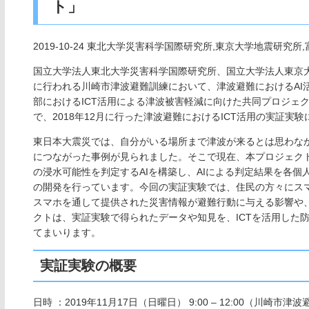
ト」
2019-10-24 東北大学災害科学国際研究所,東京大学地震研究所
国立大学法人東北大学災害科学国際研究所、国立大学法人東京大
に行われる川崎市津波避難訓練において、津波避難におけるAI活
部におけるICT活用による津波被害軽減に向けた共同プロジェ
で、2018年12月に行った津波避難におけるICT活用の実証実
東日本大震災では、自分がいる場所まで津波が来るとは思わな
につながった事例が見られました。そこで現在、本プロジェク
の浸水可能性を判定するAIを構築し、AIによる判定結果を各
の開発を行っています。今回の実証実験では、住民の方々にス
スマホを通して提供された災害情報が避難行動に与える影響や
クトは、実証実験で得られたデータや知見を、ICTを活用した
てまいります。
実証実験の概要
日時 ：2019年11月17日（日曜日） 9:00 – 12:00（川