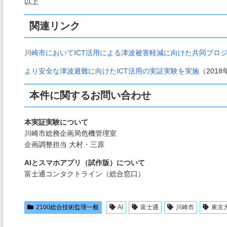
以上
関連リンク
川崎市においてICT活用による津波被害軽減に向けた共同プロ
より安全な津波避難に向けたICT活用の実証実験を実施
（201
本件に関するお問い合わせ
本実証実験について
川崎市総務企画局危機管理室
企画調整担当 大村・三原
AIとスマホアプリ（試作版）について
富士通コンタクトライン（総合窓口）
2100総合技術監理一般
AI
富士通
川崎市
東京