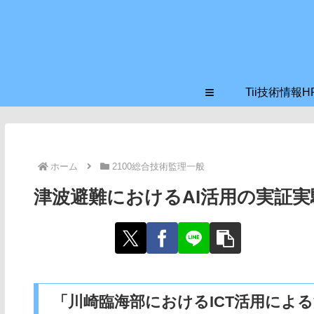
≡
Tii技術情報H
ホーム
2100総合技術監理一般
津波避難におけるAI活用の実証実
「川崎臨海部におけるICT活用によ