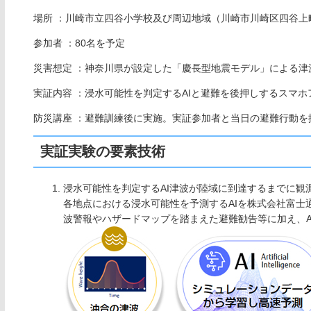
場所 ：川崎市立四谷小学校及び周辺地域（川崎市川崎区四谷上
参加者 ：80名を予定
災害想定 ：神奈川県が設定した「慶長型地震モデル」による津
実証内容 ：浸水可能性を判定するAIと避難を後押しするスマ
防災講座 ：避難訓練後に実施。実証参加者と当日の避難行動を
実証実験の要素技術
浸水可能性を判定するAI津波が陸域に到達するまでに観
各地点における浸水可能性を予測するAIを株式会社富士
波警報やハザードマップを踏まえた避難勧告等に加え、A