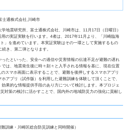
,富士通株式会社,川崎市
学地震研究所、富士通株式会社、川崎市は、11月17日（日曜日）
用の実証実験を行います。4者は、2017年11月より、「川崎臨海
クト」を進めています。本実証実験はその一環として実施するもの
験に続き、第二弾となります。
かったといった、安全への過信や災害情報の伝達不足が避難の遅れ
トでは、地震発生後に時々刻々と入手される情報を基に、現在位置
個人のスマホ画面に表示することで、避難を後押しするスマホアプリ
マホアプリ（試作版）を利用した避難訓練を体験して頂くことで、
、効果的な情報提供手段のあり方について検討します。本プロジェ
防災対策の検討に活かすことで、国内外の地域防災力の強化に貢献し
崎市津波避難訓練・川崎区総合防災訓練と同時開催）