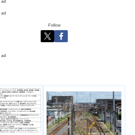
ad
ad
Follow
ad