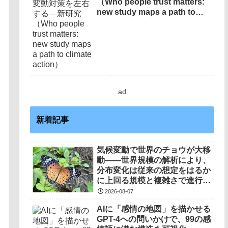
（Who people trust matters:
new study maps a path to
climate action）
ad
新着記事
気候変動で世界のチョウが大移
動――世界規模の解析により、
分布変化は従来の想定をはるか
に上回る規模と複雑さで進行し
ていることを解明――
2026-08-07
AIに「感情の地図」を描かせる
GPT-4への問いかけで、99の感