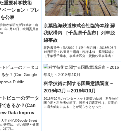
けた重要科学技術
ノベーション・ブレ
」を公表
京葉臨海鉄道株式会社臨海本線 蘇
技術・学術政策研究所執筆者：蒲
19年6月13日、欧州委員会
我駅構内 ［千葉県千葉市］列車脱
n ...
線事故
報告書番号：RA2019-4-1発生年月日：2018年06月
16日区分：鉄道発生場所：臨海本線 蘇我駅構内
［千葉県千葉市］事業者区分：貨物鉄道事業者：京
葉臨海...
科学技術に関する国民意識調査－
2016年3月～2018年10月
ートビューのデータ
2018年10月のインターネット調査の結果、科学技術
関心度と科学者信頼度、科学技術肯定性は、長期的
できるか？(Can
に増大傾向にあることが明らかとなった。
iew Data Improve
学 (NYU)Google Street
YUの研究は、街の環境と健康
百万...