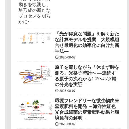
「光が得意な問題」を解く新た
な計算モデルを提案―大規模組
合せ最適化の効率化に向けた新
手法―
2026-08-07
原子を流しながら「休まず時を
測る」光格子時計へ ―連続す
る原子の流れから1.2ヘルツ幅
の分光を実証―
2026-08-07
環境フレンドリーな微生物由来
窒素肥料を開発 －海洋性紅色
光合成細菌の窒素肥料効果と環
境負荷の解明－
2026-08-07