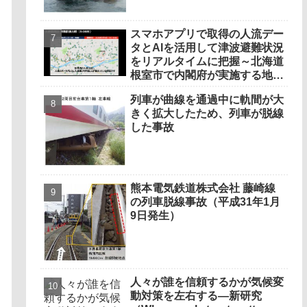
スマホアプリで取得の人流デー
タとAIを活用して津波避難状況
をリアルタイムに把握～北海道
根室市で内閣府が実施する地
震・津波防災訓練において国内
列車が曲線を通過中に軌間が大
初の実証実験に活用～
きく拡大したため、列車が脱線
した事故
熊本電気鉄道株式会社 藤崎線
の列車脱線事故（平成31年1月
9日発生）
人々が誰を信頼するかが気候変
動対策を左右する―新研究