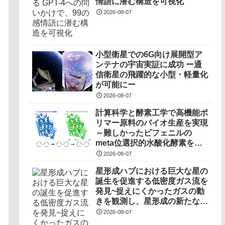
情語に潜む構造を可視化
2026-08-07
小型衛星での6G向け展開型ア
ンテナの宇宙実証に成功 ー通
信衛星の飛躍的な小型・軽量化
が可能にー
2026-08-07
計算科学と酵素工学で高機能ポ
リマー原料のバイオ生産を実現
～難しかったビフェニルの
meta位選択的水酸化酵素を開
発～
2026-08-07
星形成ハブにおける巨大な星の
誕生を促進する低密度ガス流を
発見~捉えにくかったガスの動
きを観測し、星形成の新たなプ
ロセスを明らかに~
2026-08-07