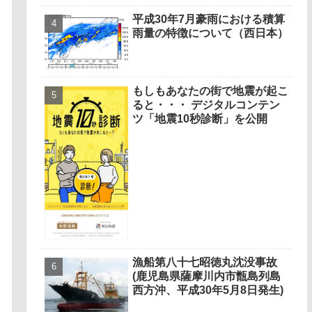
平成30年7月豪雨における積算
雨量の特徴について（西日本）
もしもあなたの街で地震が起こ
ると・・・ デジタルコンテン
ツ「地震10秒診断」を公開
漁船第八十七昭徳丸沈没事故
(鹿児島県薩摩川内市甑島列島
西方沖、平成30年5月8日発生)