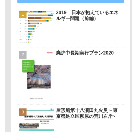
2019—日本が抱えているエネ
ルギー問題（前編）
廃炉中長期実行プラン2020
屋形船第十八濵田丸火災 ~ 東
京都足立区柳原の荒川右岸~