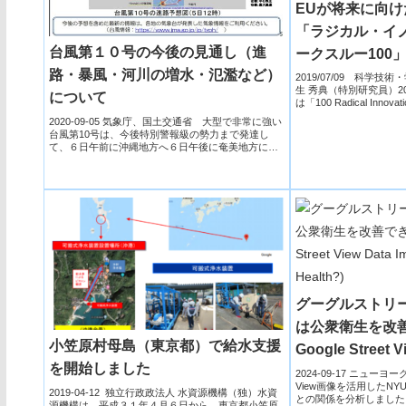
EUが将来に向
「ラジカル・イ
台風第１０号の今後の見通し（進
ークスルー100
路・暴風・河川の増水・氾濫など）
2019/07/09 科学
生 秀典（特別研究員）20
について
は「100 Radical Innovatio
2020-09-05 気象庁、国土交通省 大型で非常に強い
台風第10号は、今後特別警報級の勢力まで発達し
て、６日午前に沖縄地方へ６日午後に奄美地方に接
近する見込...
グーグルストリ
は公衆衛生を改善
小笠原村母島（東京都）で給水支援
Google Street V
を開始しました
Public Health?)
2024-09-17 ニューヨーク大
View画像を活用したN
2019-04-12 独立行政政法人 水資源機構（独）水資
との関係を分析しました。2
源機構は、平成３１年４月６日から、東京都小笠原