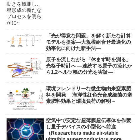
「光が得意な問題」を解く新たな計算
モデルを提案―大規模組合せ最適化の
効率化に向けた新手法―
原子を流しながら「休まず時を測る」
光格子時計へ ―連続する原子の流れか
ら1.2ヘルツ幅の分光を実証―
環境フレンドリーな微生物由来窒素肥
料を開発 －海洋性紅色光合成細菌の窒
素肥料効果と環境負荷の解明－
空気中で安定な超薄膜超伝導体を作製
し量子デバイスの小型化へ前進
（Researchers make air-stable
ultrathin superconductors more