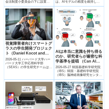
は、AIモデルの精度を維持しつ
会法制度小委員会の下に設置さ
つ、訓練データの機密性を保護
れた「図書館関係の権利制限規
する新たな手法「PAC Pr...
定の在り方に関するワーキング
チーム」...
視覚障害者向けスマートグ
ラスの学生開発プロジェク
AIは本当に意識を持ち得る
ト（Daniel Kocot and
のか、研究者らが厳密な科
Elsa Oreen’s Senior
2026-05-11 ハーバード大学ハー
学基準を提唱 （Can AI
Project: Smart Glasses
バード大学工学応用科学部
Really Be Conscious?
（SEAS）の学生研究チームは、
2026-05-27 韓国基礎科学研究院
for the Visually
Researchers Call for
視覚障害者向け支援技術とし
（IBS）韓国・基礎科学研究院
Impaired）
て、周囲環境を音声で案内する
（IBS）脳神経画像研究センター
More Rigorous Scientific
スマートグ...
の羅学寛（Hakwan Lau）所長ら
Standards）
の研究チームは、「A...