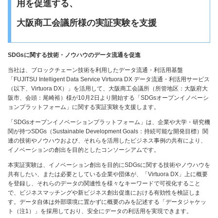
用を促進する、
大阪商工会議所様の実証実験を支援
SDGsに関する技術・ノウハウのデータ流通を促進
当社は、ブロックチェーン技術を利用したデータ流通・利活用基盤
「FUJITSU Intelligent Data Service Virtuora DX データ流通・利活用サービス
（以下、Virtuora DX）」を活用して、大阪商工会議所（所管地区：大阪府大
阪市、会頭：尾崎裕）様が10月2日より開始する「SDGsオープンイノベーシ
ョンプラットフォーム」に関する実証実験を支援します。
「SDGsオープンイノベーションプラットフォーム」は、企業や大学・研究機
関が持つSDGs（Sustainable Development Goals：持続可能な開発目標）関
連の技術やノウハウおよび、それらを活用したビジネス事例の共有により、
イノベーションの創出を目的としたコンソーシアムです。
本実証実験は、イノベーション創出を目的にSDGsに関する技術やノウハウを
共有したい、または必要としている企業や団体が、「Virtuora DX」上に概要
を登録し、それらのデータの関連性を様々なキーワードで可視化すること
で、ビジネスマッチングや新ビジネス創出促進における有効性を検証しま
す。データ自体は外部環境に置かずに概要のみを記述する「データジャケッ
ト（注1）」を採用しており、安全にデータの利活用を実現できます。