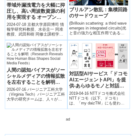
帯域外漏洩電力を大幅に抑
ブリルアン散乱：集積回路
圧し、高い周波数資源の利
のサードウェーブ
用を実現する オープンソ
ース型ローカル5Gシステ
(Brillouin scattering: a third wave
2024-07-18 京都大学原田博司 情
emerges in integrated circuits)光
ムを開発～商用端末も接続
報学研究科教授、水谷圭一 同准
と音の強力な相互作用であるブ
教授、武田和樹 同修士課程学生
可能なシンプルで小型なロ
リルアン散乱を集積回路で利用
の研究グループは、帯域外漏洩
ーカル５Gの社会実装を加
する技術の可能性について報
電力を大幅に抑圧し、周波数を
速～
告。
高...
人間の認知バイアスがソー
対話型AIサービス「ドコモ
シャルメディアの情報拡散
AIエージェントAPI」を提
を左右することを解明
供-あらゆるモノと対話で
（Research Reveals How
2026-07-16 バージニア工科大学
きる世界を実現-
2019-04-16 NTTドコモ株式会社
Human Bias Shapes
（Virginia Tech）バージニア工科
NTTドコモ（以下、ドコモ）
大学の研究チームは、人々が珍
Social Media Feeds）
は、「my daizTM」にも使われ
しい情報や出来事を実際以上に
ている対話型AIサービス「ドコ
重要視する「希少性バ...
モAIエージェントAPI...
ad