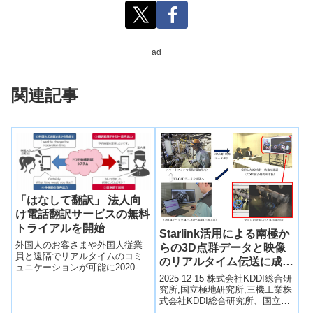
ad
関連記事
「はなして翻訳」 法人向
け電話翻訳サービスの無料
トライアルを開始
Starlink活用による南極か
外国人のお客さまや外国人従業
らの3D点群データと映像
員と遠隔でリアルタイムのコミ
のリアルタイム伝送に成功
ュニケーションが可能に2020-09-
～極地・遠隔地の作業DX
07 株式会社 NTT ドコモ 株式
2025-12-15 株式会社KDDI総合研
実現に向けて～
会社 NTT ドコモ（以下、ド...
究所,国立極地研究所,三機工業株
式会社KDDI総合研究所、国立極
地研究所、三機工業は、Starlink