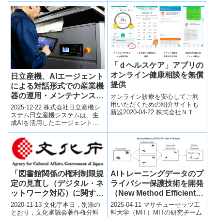
衛星通信回線を...
「ｄヘルスケア」アプリの
オンライン健康相談を無償
日立産機、AIエージェント
提供
による対話形式での産業機
器の運用・メンテナンス支
オンライン診療を安心してご利
用いただくための紹介サイトも
援サービスを、「HMAX
2025-12-22 株式会社日立産機シ
新設2020-04-22 株式会社ＮＴＴ
Industry」として提供開始
ステム日立産機システムは、生
ドコモ株式会社ＮＴＴドコモ
成AIを活用したエージェントが
（以下、ドコモ）は、「ｄヘル
対話形式で産業機器の運用・メ
スケア®」...
ンテナンスを支援するデジタル
サービ...
AIトレーニングデータのプ
「図書館関係の権利制限規
ライバシー保護技術を開発
定の見直し（デジタル・ネ
（New Method Efficiently
ットワーク対応）に関する
Safeguards Sensitive AI
報告書」の公表について
2025-04-11 マサチューセッツ工
2020-11-13 文化庁本日，別添の
Training Data）
科大学（MIT）MITの研究チーム
とおり，文化審議会著作権分科