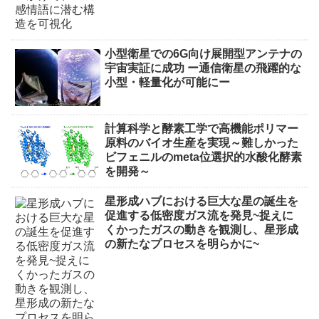
小型衛星での6G向け展開型アンテナの
宇宙実証に成功 ー通信衛星の飛躍的な
小型・軽量化が可能にー
計算科学と酵素工学で高機能ポリマー
原料のバイオ生産を実現～難しかった
ビフェニルのmeta位選択的水酸化酵素
を開発～
星形成ハブにおける巨大な星の誕生を
促進する低密度ガス流を発見~捉えに
くかったガスの動きを観測し、星形成
の新たなプロセスを明らかに~