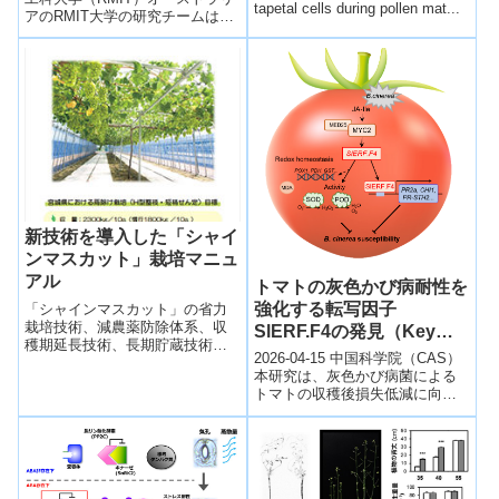
tapetal cells during pollen mat...
アのRMIT大学の研究チームは、
通常は廃棄されるカリフラワー
の葉からタンパク質を効率的
に...
新技術を導入した「シャイ
ンマスカット」栽培マニュ
アル
トマトの灰色かび病耐性を
強化する転写因子
「シャインマスカット」の省力
栽培技術、減農薬防除体系、収
SlERF.F4の発見（Key
穫期延長技術、長期貯蔵技術の
Transcription Factor
2026-04-15 中国科学院（CAS）
概要に加えて、実際の植え付け
SlERF.F4 Found to
本研究は、灰色かび病菌による
方法や栽培管理のポイント、注
トマトの収穫後損失低減に向
Strengthen Tomato
意したい病害虫、経営収支の試
け、転写因子SlERF.F4の役割を
算等についてまとめて紹介して
Resistance to Gray
解明したもの。中国科学院武
います。
Mold）
漢...