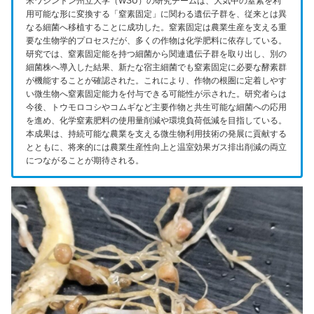
米ワシントン州立大学（WSU）の研究チームは、大気中の窒素を利
用可能な形に変換する「窒素固定」に関わる遺伝子群を、従来とは異
なる細菌へ移植することに成功した。窒素固定は農業生産を支える重
要な生物学的プロセスだが、多くの作物は化学肥料に依存している。
研究では、窒素固定能を持つ細菌から関連遺伝子群を取り出し、別の
細菌株へ導入した結果、新たな宿主細菌でも窒素固定に必要な酵素群
が機能することが確認された。これにより、作物の根圏に定着しやす
い微生物へ窒素固定能力を付与できる可能性が示された。研究者らは
今後、トウモロコシやコムギなど主要作物と共生可能な細菌への応用
を進め、化学窒素肥料の使用量削減や環境負荷低減を目指している。
本成果は、持続可能な農業を支える微生物利用技術の発展に貢献する
とともに、将来的には農業生産性向上と温室効果ガス排出削減の両立
につながることが期待される。