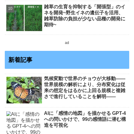
雑草の生育を抑制する「開張型」のイ
ネを開発~野生イネの遺伝子を活用、
雑草防除の負担が少ない品種の開発に
期待~
ad
新着記事
気候変動で世界のチョウが大移動――
世界規模の解析により、分布変化は従
来の想定をはるかに上回る規模と複雑
さで進行していることを解明――
AIに「感情の地図」を描かせる GPT-4
への問いかけで、99の感情語に潜む構
造を可視化