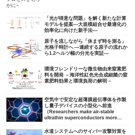
「光が得意な問題」を解く新たな計算
モデルを提案―大規模組合せ最適化の
効率化に向けた新手法―
原子を流しながら「休まず時を測る」
光格子時計へ ―連続する原子の流れか
ら1.2ヘルツ幅の分光を実証―
環境フレンドリーな微生物由来窒素肥
料を開発 －海洋性紅色光合成細菌の窒
素肥料効果と環境負荷の解明－
空気中で安定な超薄膜超伝導体を作製
し量子デバイスの小型化へ前進
（Researchers make air-stable
ultrathin superconductors more
scalable for quantum devices）
水道システムへのサイバー攻撃対策を