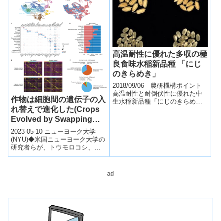
候耐...
高温耐性に優れた多収の極
良食味水稲新品種 「にじ
のきらめき」
2018/09/06 農研機構ポイント
高温耐性と耐倒伏性に優れた中
作物は細胞間の遺伝子の入
生水稲新品種「にじのきらめ
れ替えで進化した(Crops
き」を育成しました。「コシヒ
カリ」並の極良食味で、15%程
Evolved by Swapping
度多収とな...
Genetic Modules
2023-05-10 ニューヨーク大学
Between Cells)
(NYU)◆米国ニューヨーク大学の
研究者らが、トウモロコシ、ソ
ルガム、ミレットの各種の根を
個別に取り上げ、一つ一つの細
胞...
ad