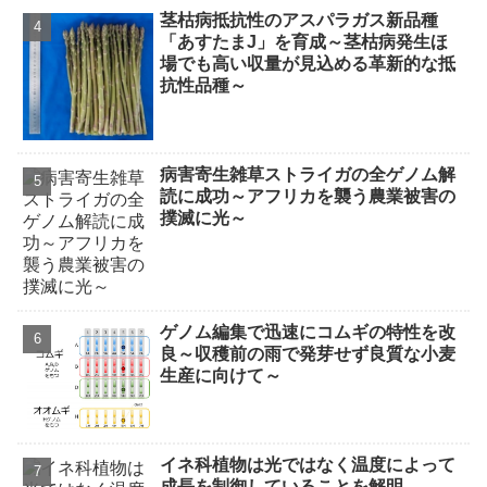
茎枯病抵抗性のアスパラガス新品種
「あすたまJ」を育成～茎枯病発生ほ
場でも高い収量が見込める革新的な抵
抗性品種～
病害寄生雑草ストライガの全ゲノム解
読に成功～アフリカを襲う農業被害の
撲滅に光～
ゲノム編集で迅速にコムギの特性を改
良～収穫前の雨で発芽せず良質な小麦
生産に向けて～
イネ科植物は光ではなく温度によって
成長を制御していることを解明