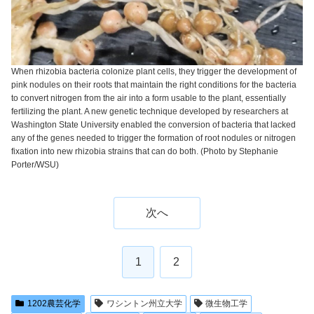
When rhizobia bacteria colonize plant cells, they trigger the development of
pink nodules on their roots that maintain the right conditions for the bacteria
to convert nitrogen from the air into a form usable to the plant, essentially
fertilizing the plant. A new genetic technique developed by researchers at
Washington State University enabled the conversion of bacteria that lacked
any of the genes needed to trigger the formation of root nodules or nitrogen
fixation into new rhizobia strains that can do both. (Photo by Stephanie
Porter/WSU)
次へ
1
2
1202農芸化学
ワシントン州立大学
微生物工学