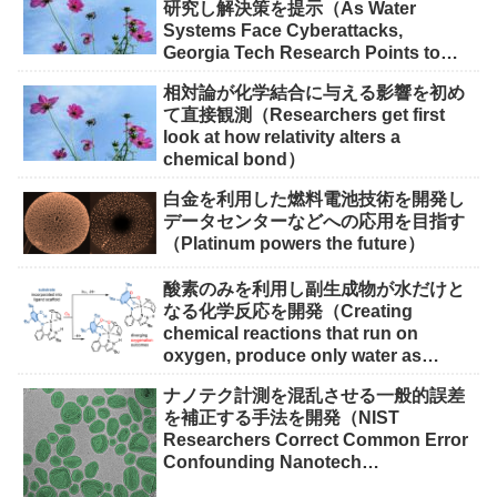
研究し解決策を提示（As Water
Systems Face Cyberattacks,
Georgia Tech Research Points to
Solutions）
相対論が化学結合に与える影響を初め
て直接観測（Researchers get first
look at how relativity alters a
chemical bond）
白金を利用した燃料電池技術を開発し
データセンターなどへの応用を目指す
（Platinum powers the future）
酸素のみを利用し副生成物が水だけと
なる化学反応を開発（Creating
chemical reactions that run on
oxygen, produce only water as
waste）
ナノテク計測を混乱させる一般的誤差
を補正する手法を開発（NIST
Researchers Correct Common Error
Confounding Nanotech
Measurements）