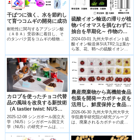
干ばつに強く、水を節約し
硫酸イオン輸送の滞りが植
て育つコムギの開発に成功
物バイオマスを損なわずに
耐乾性に関与するアブシジン酸
抽台を早期化～ 作物の早
（ＡＢＡ）受容体に着目し、そ
採りや病気抑制への貢献に
のタンパク質をコムギの植物体
2024-03-01 九州大学ポイント硫
期待～
内で多く作らせることで、水消
酸イオン輸送体SULTR2;1は葉か
費量を抑えながら穀物生産を実
ら茎、花、鞘への硫酸イオン輸
現する節水型耐乾性コムギを開
送に働くSULTR2;1欠損株の葉に
発することに成功した。
はグルタチオンが蓄積...
農産廃棄物から高機能食品
カロブを使ったチョコ代替
包装を開発ーカボチャ皮を
品の風味を改良する新技術
活用し、鮮度保持と食品ロ
（A tastier twist: NUS
ス削減に貢献ー
2026-06-30 九州大学九州大学大
scientists enhance the
2025-12-08 シンガポール国立大
学院農学研究院の研究グループ
flavour of carob-based
学（NUS）シンガポール国立大
は、廃棄されるカボチャの皮か
学（NUS）の研究チームは、気
らカーボンクオンタムドット
chocolate alternatives
候変動や病害により脅かされる
（CQDs）を合成し、生分解性食
with novel methods）
カカオ供給への代替として、気
品包装...