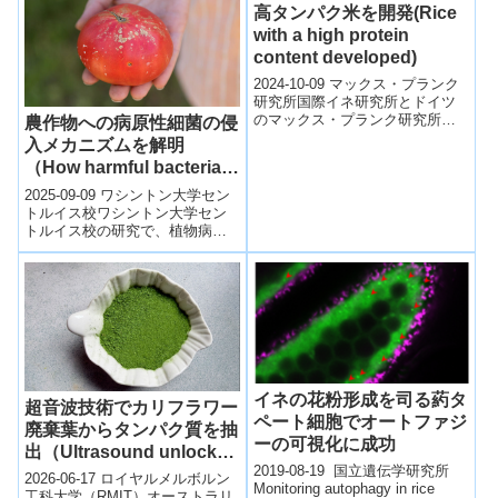
高タンパク米を開発(Rice
with a high protein
content developed)
2024-10-09 マックス・プランク
研究所国際イネ研究所とドイツ
のマックス・プランク研究所の
農作物への病原性細菌の侵
研究チームは、糖質が低くタン
入メカニズムを解明
パク質が高いイネ品種を開発し
（How harmful bacteria
ました。...
hijack crops）
2025-09-09 ワシントン大学セン
トルイス校ワシントン大学セン
トルイス校の研究で、植物病原
菌 Pseudomonas syringae がト
マトなどの作物...
イネの花粉形成を司る葯タ
超音波技術でカリフラワー
ペート細胞でオートファジ
廃棄葉からタンパク質を抽
ーの可視化に成功
出（Ultrasound unlocks
2019-08-19 国立遺伝学研究所
protein from cauliflower
2026-06-17 ロイヤルメルボルン
Monitoring autophagy in rice
waste）
工科大学（RMIT）オーストラリ