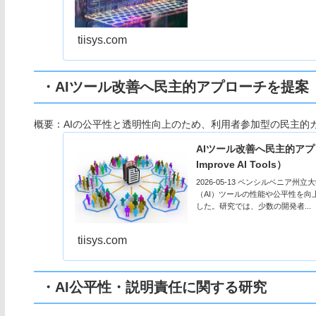
tiisys.com
・AIツール改善へ民主的アプローチを提案
概要：AIの公平性と透明性向上のため、利用者参加型の民主的
AIツール改善へ民主的アプローチを
Improve AI Tools）
2026-05-13 ペンシルベニア州
（AI）ツールの性能や公平性を
した。研究では、少数の開発者...
tiisys.com
・AI公平性・説明責任に関する研究