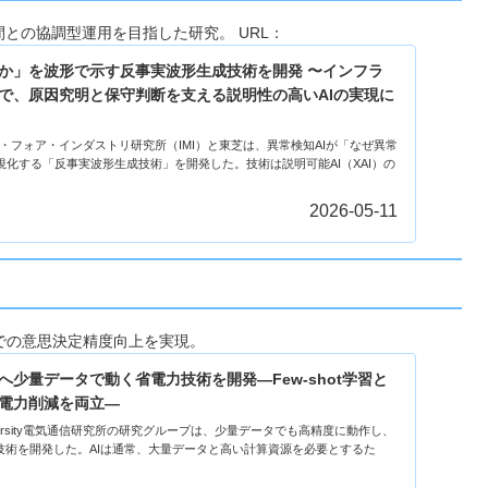
との協調型運用を目指した研究。 URL：
たか」を波形で示す反事実波形生成技術を開発 〜インフラ
で、原因究明と保守判断を支える説明性の高いAIの実現に
学マス・フォア・インダストリ研究所（IMI）と東芝は、異常検知AIが「なぜ異常
化する「反事実波形生成技術」を開発した。技術は説明可能AI（XAI）の
2026-05-11
での意思決定精度向上を実現。
へ少量データで動く省電力技術を開発―Few-shot学習と
電力削減を両立―
u University電気通信研究所の研究グループは、少量データでも高精度に動作し、
技術を開発した。AIは通常、大量データと高い計算資源を必要とするた