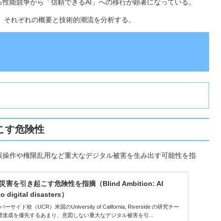
る性能競争から「信頼できるAI」への移行が顕著になっている。
、それぞれの概要と技術的潮流を分析する。
こす危険性
誤操作や権限乱用など重大なデジタル被害を生み出す可能性を指
を引き起こす危険性を指摘（Blind Ambition: AI
to digital disasters）
イド校（UCR）米国のUniversity of California, Riverside の研究チー
標達成を優先するあまり、意図しない重大なデジタル被害を引...