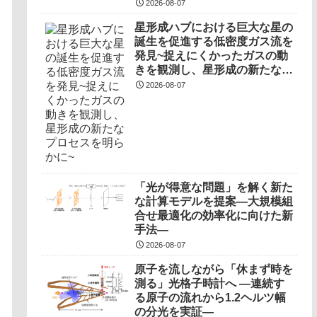
発～
2026-08-07
星形成ハブにおける巨大な星の
誕生を促進する低密度ガス流を
発見~捉えにくかったガスの動
きを観測し、星形成の新たなプ
ロセスを明らかに~
2026-08-07
「光が得意な問題」を解く新た
な計算モデルを提案―大規模組
合せ最適化の効率化に向けた新
手法―
2026-08-07
原子を流しながら「休まず時を
測る」光格子時計へ ―連続す
る原子の流れから1.2ヘルツ幅
の分光を実証―