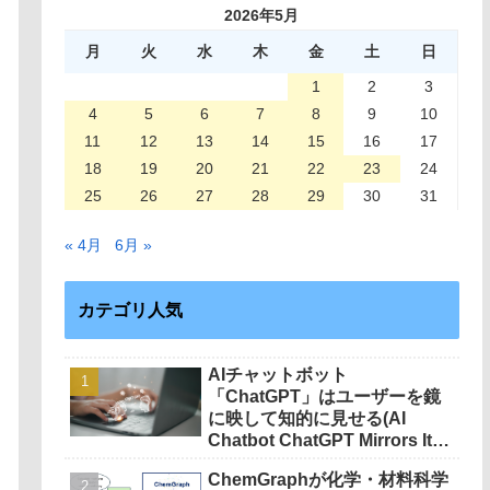
2026年5月
月
火
水
木
金
土
日
1
2
3
4
5
6
7
8
9
10
11
12
13
14
15
16
17
18
19
20
21
22
23
24
25
26
27
28
29
30
31
« 4月
6月 »
カテゴリ人気
AIチャットボット
「ChatGPT」はユーザーを鏡
に映して知的に見せる(AI
Chatbot ChatGPT Mirrors Its
Users to Appear Intelligent)
ChemGraphが化学・材料科学