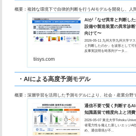
概要：複雑な環境下で自律的判断を行うAIモデルを開発し、人間
AIが「なぜ異常と判断し
設備や製造装置の異常診断
向けて〜
2026-05-11 九州大学九州大
と判断したのか」を波形として可視
反事実説明を時系列データ...
tiisys.com
・AIによる高度予測モデル
概要：深層学習を活用した予測モデルにより、社会・産業分野
通信不要で賢く判断するAI
知識蒸留で精度向上と消費
2026-05-07 東北大学Tohok
省電力性を備えた新しいエッジAI
め、通信環境が不...