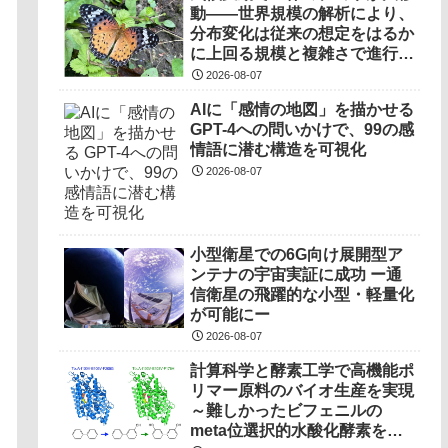
動――世界規模の解析により、
分布変化は従来の想定をはるか
に上回る規模と複雑さで進行し
ていることを解明――
2026-08-07
AIに「感情の地図」を描かせる
GPT-4への問いかけで、99の感
情語に潜む構造を可視化
2026-08-07
小型衛星での6G向け展開型ア
ンテナの宇宙実証に成功 ー通
信衛星の飛躍的な小型・軽量化
が可能にー
2026-08-07
計算科学と酵素工学で高機能ポ
リマー原料のバイオ生産を実現
～難しかったビフェニルの
meta位選択的水酸化酵素を開