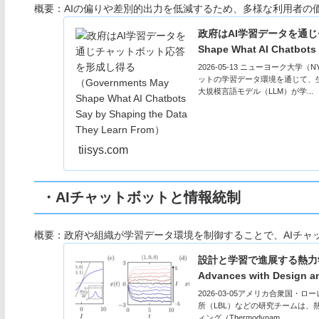
概要：AIの偏りや差別的出力を低減するため、多様な利用者の
政府はAI学習データを通じチ
Shape What AI Chatbots
2026-05-13 ニューヨーク大
ットの学習データ環境を通じて、
大規模言語モデル（LLM）が学...
tiisys.com
・AIチャットボットと情報統制
概要：政府や組織が学習データ環境を制御することで、AIチャ
設計と学習で進展する熱力学的コ
Advances with Design an
2026-03-05アメリカ合衆国
所（LBL）などの研究チームは
ィング（Thermodynam...