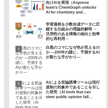
向けAIを実現（Argonne
team’s ChemGraph unlocks
AI for chemistry and
materials science）
学習過程を少数合成データに圧
縮する仕組みの理論的解明 －
汎用性のある情報の抽出と効率
的な再利用－
白黒のコマになぜ色が見えるの
か ―200年の謎に、予測するAI
が新たな手がかり―
AIによる世論誘導ツールは現行
規制の対象外であることを示し
た研究（AI tools that can
steer public opinion fall
outside current regulation,
Oxford study finds）