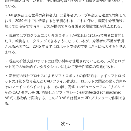
造が可能となっているが、その複雑な設計や製造・制御方法が商用化を妨げ
ている。
・ 60 歳を超える世界の高齢者人口は若年者グループを超える速度で増加して
おり、2050 年までに倍増すると予測される。これに伴い、病院や介護施設に
加えて自宅等で常時サービスが提供できる介護者の需要増加が見込まれる。
・ 現在ではプログラムにより介護ロボットが看護士に代わって患者に質問し
たり、転倒をモニタリングできるようになっているが、介護者の不足が予測
される米国では、2045 年までにロボット支援の市場はさらに拡大すると見込
まれる。
・ 現在の介護支援ロボットには硬い材料が使用されているため、人間とロボ
ット間での物理的インタラクションにおいて安全性確保の課題がある。
・ 新技術の設計プロセスによるソフトロボットの作製では、まずソフトロボ
ットの形状を取り込んだ CAD ファイル作成し、ロボットの関節の動く方向を
そのファイルでペイントする。その後、高速コンピューターアルゴリズムで
その CAD モデルを 3D 構築したソフトマシーン(architected soft machine:
ASM)に数秒内で変換する。この 3D ASM は従来の 3D プリンターで作製でき
る。
次へ