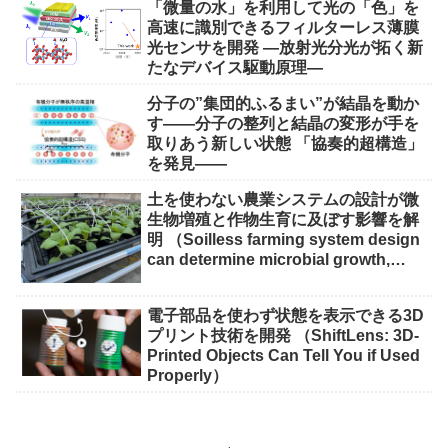
「微量の水」を利用して光の「色」を
高速に識別できるフィルターレス薄膜
光センサを開発 ―放射光分光が拓く新
たなデバイス駆動原理―
分子の”集団的ふるまい”が結晶を動か
す――分子の整列と結晶の変形が手を
取りあう新しい状態 「協奏的超構造」
を発見――
土を使わない農業システムの設計が微
生物増殖と作物生育に及ぼす影響を解
明 （Soilless farming system design
can determine microbial growth,
impact on crops）
電子部品を使わず状態を表示できる3D
プリント技術を開発 （ShiftLens: 3D-
Printed Objects Can Tell You if Used
Properly）