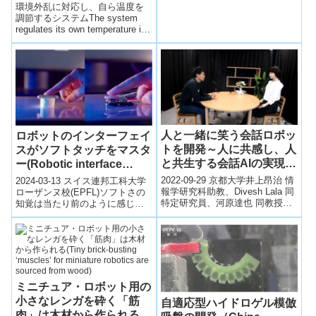
dynamically adjusts to its
環境外乱に対応し、自ら温度を
研究者たち...
environment)
調節するシステムThe system
regulates its own temperature in
response to en...
人と一緒に笑う会話ロボッ
ロボットのインターフェイ
トを開発～人に共感し、人
スがソフトタッチをマスタ
と共生する会話AIの実現に
ー(Robotic interface
向けて～
masters a soft touch)
2022-09-29 京都大学井上昂治 情
2024-03-13 スイス連邦工科大学
報学研究科助教、Divesh Lala 同
ローザンヌ校(EPFL)ソフトさの
特定研究員、河原達也 同教授の
知覚は当たり前のように感じら
研究グループは、人が笑ったと
れるかもしれないが、アボカド
きに適切に笑い返す...
の熟し具合を判断したり、医療
検...
ミニチュア・ロボット用の
小さなレンガを砕く「筋
自適応型ハイドロゲル模倣
肉」は木材から作られる