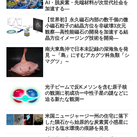
AI・脱炭素・先端材料が次世代社会を
加速する―
【世界初】永久磁石内部の数千個の微
小磁石粒子の結晶方位を非破壊3次元
観察―高性能磁石の開発を加速する結
晶方位イメージング技術を開発―
南大東島沖で日本未記録の深海魚を発
見 ～「島」にすむアカグツ科魚類「シ
マグツ」～
光子ビームで反Kメソンを含む原子核
の観測に初成功ー中性子星の謎などに
迫る新たな観測ー
米国ニュージャージー州の住宅に落下
した隕石から始原的な炭素質小惑星に
おける塩水環境の痕跡を発見