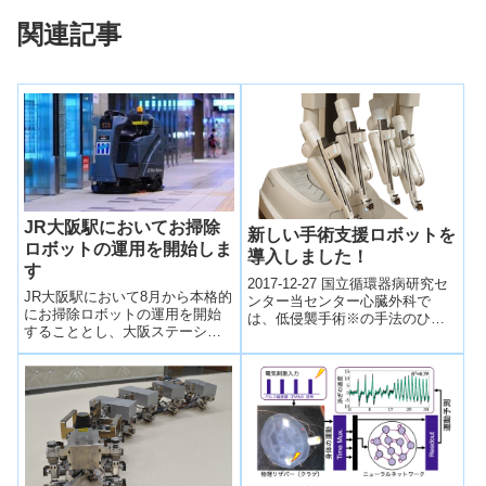
関連記事
JR大阪駅においてお掃除
新しい手術支援ロボットを
ロボットの運用を開始しま
導入しました！
す
2017-12-27 国立循環器病研究セ
JR大阪駅において8月から本格的
ンター当センター心臓外科で
にお掃除ロボットの運用を開始
は、低侵襲手術※の手法のひと
することとし、大阪ステーショ
つとして、手術支援ロボット
ンシティの「中央コンコース」
「da Vinci（ダヴィンチ）」を用
「暁の広場」「ルクア東西通
い...
路」「バス乗り場」において、
清掃ロボットによる自動運転に
置き換えていく。