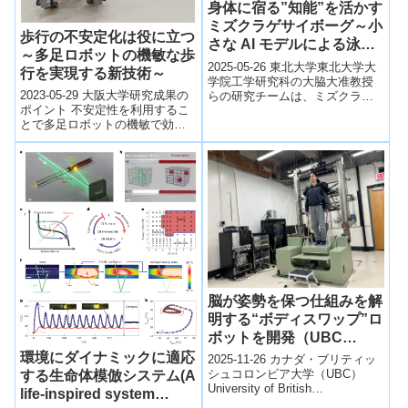
身体に宿る”知能”を活かす
ミズクラゲサイボーグ～小
歩行の不安定化は役に立つ
さな AI モデルによる泳ぎ
～多足ロボットの機敏な歩
の予測に成功!～
2025-05-26 東北大学東北大学大
行を実現する新技術～
学院工学研究科の大脇大准教授
2023-05-29 大阪大学研究成果の
らの研究チームは、ミズクラゲ
ポイント 不安定性を利用するこ
の自発的な泳ぎのリズムが自己
とで多足ロボットの機敏で効率
組織化臨界現象に基づくことを
の良い歩行の実現に成功 環境と
初めて観...
複雑に相互作用する多くの足の
運動...
脳が姿勢を保つ仕組みを解
明する“ボディスワップ”ロ
ボットを開発（UBC
‘body-swap’ robot helps
環境にダイナミックに適応
2025-11-26 カナダ・ブリティッ
reveal how the brain
シュコロンビア大学（UBC）
する生命体模倣システム(A
University of British
keeps us upright）
life-inspired system
Columbia（UBC）と協力機関の