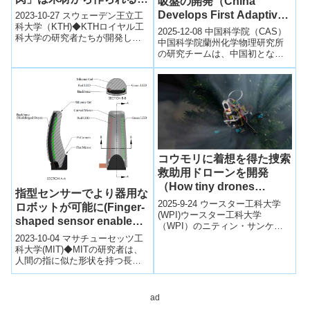
吸盤の開発（China
(Tiny brick-busting
Develops First Adaptive
2023-10-27 スウェーデン王立工
‘muscles’ for miniature
科大学（KTH)◆KTHロイヤル工
Hydrogel Biomimetic
2025-12-08 中国科学院（CAS）
科大学の研究者たちが開発した
robotics are sourced
Suction Disc）
中国科学院蘭州化学物理研究所
特別なハイドロゲル材料は、木
from wood)
の研究チームは、中国初となる
材由来のセルロースナノファイ
適応型ハイドロゲル製生体模倣
バ...
吸盤を開発しました。これは、
優れた...
コウモリに着想を得た捜索
救助用ドローンを開発
（How tiny drones
指型センサーでより器用な
inspired by bats could
2025-9-24 ウースター工科大学
ロボットが可能に(Finger-
save lives in dark and
(WPI)ウースター工科大学
shaped sensor enables
（WPI）のニティン・サンケッ
stormy conditions）
more dexterous robots)
ト准教授は、米国科学財団
2023-10-04 マサチューセッツ工
（NSF）の「Foundational...
科大学(MIT)◆MITの研究者は、
人間の指に似た形状を持つ長く
湾曲したカメラベースのタッチ
センサーを開発しました。こ
の...
ad