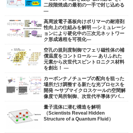
二段階焼成の最初の一手で封じ込める
―
高周波電子基板向けポリマーの耐溶剤
性向上の仕組みを解明 ―シミュレーシ
ョンにより硬化中の三次元ネットワー
ク形成過程を可視化―
空孔の規則度制御でフェリ磁性体の補
償温度をコントロール ― ありふれた
元素から次世代スピントロニクス材料
を創出！ ―
カーボンナノチューブの配向を狙った
場所だけ調整する新たな光プロセスを
開発 〜サブマイクロスケールの空間解
像度で局所制御、次世代半導体デバイ
ス実現に期待〜
量子流体に潜む構造を解明
（Scientists Reveal Hidden
Structure of a Quantum Fluid）