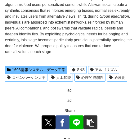
algorithms feed users personalized content while AI swarms can create a
synthetic consensus that reinforces emerging biases, normalizes extremity,
and insulates users from alternative views. Third, during
Group Integration
,
individuals are absorbed into extremist networks, reinforced by human
peers, AI companions, and bot swarms that validate radical beliefs and
deepen identity ties. By exploiting psychological needs for belonging and
certainty, this stage becomes particularly pernicious, potentially opening the
door for violence. We propose policy measures that can reduce
radicalization at each stage.
1603情報システム・データ工学
SNS
アルゴリズム
コペンハーゲン大学
人工知能
心理的脆弱性
過激化
ad
ad
Share