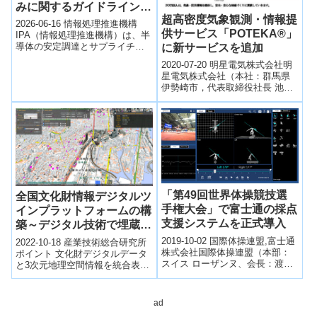
みに関するガイドライン
超高密度気象観測・情報提
（車載半導体関連）0.1
2026-06-16 情報処理推進機構
供サービス「POTEKA®」
版」を公開
IPA（情報処理推進機構）は、半
導体の安定調達とサプライチェ
に新サービスを追加
ーン強靭化を目的として、「サ
2020-07-20 明星電気株式会社明
プライチェーン強靭化における
星電気株式会社（本社：群馬県
データ...
伊勢崎市，代表取締役社長 池山
正隆）は，気象庁測器検定付き
小型気象計を用いた超高密度気
象観測...
「第49回世界体操競技選
全国文化財情報デジタルツ
手権大会」で富士通の採点
インプラットフォームの構
支援システムを正式導入
築～デジタル技術で埋蔵文
化財を記録・可視化し、歴
2019-10-02 国際体操連盟,富士通
2022-10-18 産業技術総合研究所
株式会社国際体操連盟（本部：
史を未来へつなげる～
ポイント 文化財デジタルデータ
スイス ローザンヌ、会長：渡辺
と3次元地理空間情報を統合表示
守成、以下、FIG（注1））は、
するプラットフォームを開発 地
2019年10月4日から13...
下から地表までの状況を一体的
に...
ad