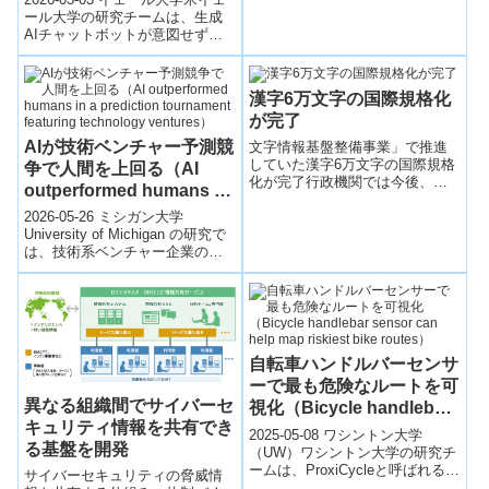
ムAIエンジンを開発した。この
Chatbots can influence
ール大学の研究チームは、生成
技術...
AIチャットボットが意図せず
opinions without trying）
人々の意見形成に影響を与える
「隠れたバイアス」を持つ可能
性を明ら...
漢字6万文字の国際規格化
が完了
AIが技術ベンチャー予測競
文字情報基盤整備事業」で推進
していた漢字6万文字の国際規格
争で人間を上回る（AI
化が完了行政機関では今後、コ
outperformed humans in
ンピュータで人名等の正確な表
a prediction tournament
2026-05-26 ミシガン大学
記を行う際にも外字登録が不要
featuring technology
University of Michigan の研究で
に2017-12-...
は、技術系ベンチャー企業の将
ventures）
来性を予測するトーナメント形
式の実験で、AI...
自転車ハンドルバーセンサ
ーで最も危険なルートを可
異なる組織間でサイバーセ
視化（Bicycle handlebar
キュリティ情報を共有でき
sensor can help map
2025-05-08 ワシントン大学
る基盤を開発
riskiest bike routes）
（UW）ワシントン大学の研究チ
ームは、ProxiCycleと呼ばれる自
サイバーセキュリティの脅威情
転車用ハンドルバーセンサーを