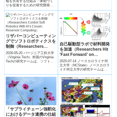
報を共有する仕組み・体制づく
開発しました。この小型で安...
りを促進するための研究開発を
行っており、世界中から報告さ
れるセキュリティ情報を異なる
組織間で迅速かつ安全に共有す
るための情報共有基盤を開発し
た。
リザバーコンピューティン
グでソフトロボティクスを
自己駆動型ラボで材料開発
制御（Researchers
を加速（Researchers Hit
Control Soft Robotics
2026-05-20 バージニア工科大学
‘Fast Forward’ on
With AI’s Cousin:
（Virginia Tech）米国のVirginia
Materials Discovery with
2025-07-14 ノースカロライナ州
Techの研究チームは、ソフトロ
Reservoir Computing）
Self-Driving Labs）
立大学（NCState）ノースカロラ
ボティクスにおいて「リザバー
イナ州立大学の研究チームは、
コンピ...
自己駆動型実験室に「動的流量
実験」を導入し、従来の10倍...
「サプライチェーン強靭化
におけるデータ連携の仕組