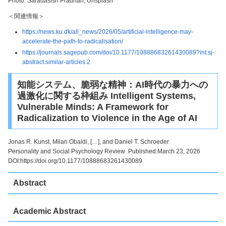
Photo: Saradasish Pradhan, Unsplash
＜関連情報＞
https://news.ku.dk/all_news/2026/05/artificial-intelligence-may-
accelerate-the-path-to-radicalisation/
https://journals.sagepub.com/doi/10.1177/10888683261430089?int.sj-
abstract.similar-articles.2
知能システム、脆弱な精神：AI時代の暴力への
過激化に関する枠組み Intelligent Systems,
Vulnerable Minds: A Framework for
Radicalization to Violence in the Age of AI
Jonas R. Kunst, Milan Obaidi, […], and Daniel T. Schroeder
Personality and Social Psychology Review Published:March 23, 2026
DOI:https://doi.org/10.1177/10888683261430089
Abstract
Academic Abstract