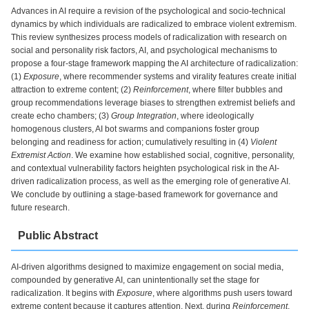
Advances in AI require a revision of the psychological and socio-technical
dynamics by which individuals are radicalized to embrace violent extremism.
This review synthesizes process models of radicalization with research on
social and personality risk factors, AI, and psychological mechanisms to
propose a four-stage framework mapping the AI architecture of radicalization:
(1)
Exposure
, where recommender systems and virality features create initial
attraction to extreme content; (2)
Reinforcement
, where filter bubbles and
group recommendations leverage biases to strengthen extremist beliefs and
create echo chambers; (3)
Group Integration
, where ideologically
homogenous clusters, AI bot swarms and companions foster group
belonging and readiness for action; cumulatively resulting in (4)
Violent
Extremist Action
. We examine how established social, cognitive, personality,
and contextual vulnerability factors heighten psychological risk in the AI-
driven radicalization process, as well as the emerging role of generative AI.
We conclude by outlining a stage-based framework for governance and
future research.
Public Abstract
AI-driven algorithms designed to maximize engagement on social media,
compounded by generative AI, can unintentionally set the stage for
radicalization. It begins with
Exposure
, where algorithms push users toward
extreme content because it captures attention. Next, during
Reinforcement
,