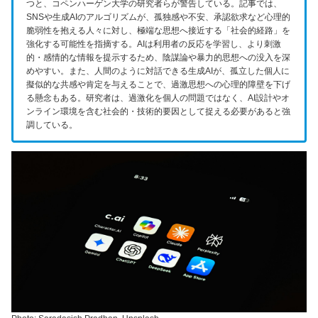
つと、コペンハーゲン大学の研究者らが警告している。記事では、
SNSや生成AIのアルゴリズムが、孤独感や不安、承認欲求など心理的
脆弱性を抱える人々に対し、極端な思想へ接近する「社会的経路」を
強化する可能性を指摘する。AIは利用者の反応を学習し、より刺激
的・感情的な情報を提示するため、陰謀論や暴力的思想への没入を深
めやすい。また、人間のように対話できる生成AIが、孤立した個人に
擬似的な共感や肯定を与えることで、過激思想への心理的障壁を下げ
る懸念もある。研究者は、過激化を個人の問題ではなく、AI設計やオ
ンライン環境を含む社会的・技術的要因として捉える必要があると強
調している。