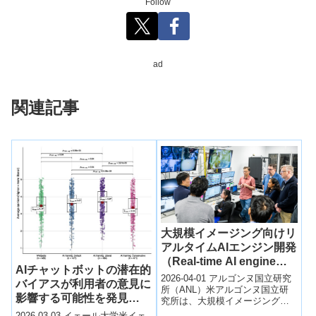
Follow
ad
関連記事
大規模イメージング向けリ
アルタイムAIエンジン開発
（Real-time AI engine
AIチャットボットの潜在的
poised to revolutionize
2026-04-01 アルゴンヌ国立研究
バイアスが利用者の意見に
large-scale imaging
所（ANL）米アルゴンヌ国立研
影響する可能性を発見
究所は、大規模イメージングデ
data）
（AI’s hidden bias:
ータ解析を革新するリアルタイ
2026-03-03 イェール大学米イェ