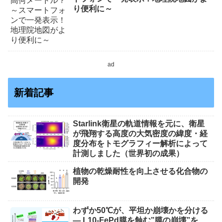
り便利に～
ad
新着記事
Starlink衛星の軌道情報を元に、衛星
が飛翔する高度の大気密度の緯度・経
度分布をトモグラフィー解析によって
計測しました（世界初の成果）
植物の乾燥耐性を向上させる化合物の
開発
わずか50℃が、平坦か崩壊かを分ける
― L10-FePd膜を蝕む”膜の崩壊”を、