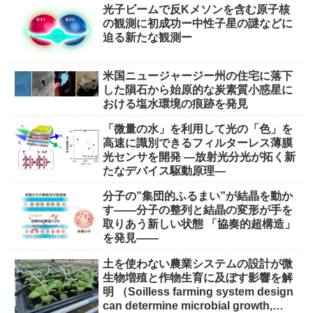
光子ビームで反Kメソンを含む原子核
の観測に初成功ー中性子星の謎などに
迫る新たな観測ー
米国ニュージャージー州の住宅に落下
した隕石から始原的な炭素質小惑星に
おける塩水環境の痕跡を発見
「微量の水」を利用して光の「色」を
高速に識別できるフィルターレス薄膜
光センサを開発 ―放射光分光が拓く新
たなデバイス駆動原理―
分子の”集団的ふるまい”が結晶を動か
す――分子の整列と結晶の変形が手を
取りあう新しい状態 「協奏的超構造」
を発見――
土を使わない農業システムの設計が微
生物増殖と作物生育に及ぼす影響を解
明 （Soilless farming system design
can determine microbial growth,