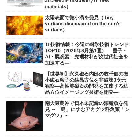
accelerate discovery of new
materials）
太陽表面で微小渦を発見（Tiny
vortices discovered on the sun’s
surface）
Tii技術情報：今週の科学技術トレンド
TOP10（2026年8月第1週） ―量子・
AI・脱炭素・先端材料が次世代社会を
加速する―
【世界初】永久磁石内部の数千個の微
小磁石粒子の結晶方位を非破壊3次元
観察―高性能磁石の開発を加速する結
晶方位イメージング技術を開発―
南大東島沖で日本未記録の深海魚を発
見 ～「島」にすむアカグツ科魚類「シ
マグツ」～