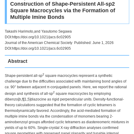
Construction of Shape-Persistent All-sp2
Square Macrocycles via the Formation of
Multiple Imine Bonds
Takashi Harimoto,and Yasutomo Segawa
DOI:https://doi.org/10.1021/jacs.6c02905
Journal of the American Chemical Society Published: June 1, 2026
DOI:https://doi.org/10.1021/jacs.6c02905
Abstract
2
Shape-persistent all-sp
square macrocycles represent a synthetic
challenge due to the difficulties associated with maintaining bond angles of
ca
. 90° between adjacent π-conjugated panels. Here, we report the rational
2
design and synthesis of all-sp
square macrocycles by employing
dibenzo[
b
,
f
][1,5]diazocine as rigid perpendicular units. Density-functional-
theory calculations suggested that the formation of cyclic tetramers is
thermodynamically favored. Accordingly, the acid-mediated formation of
multiple imine bonds via the condensation of monomers bearing 2-
aminobenzoyl groups afforded cyclic tetramers as diastereomeric mixtures in
yields of up to 60%. Single-crystal X-ray diffraction analyses confirmed
square geometries with preserved panel planarity and tunable internal