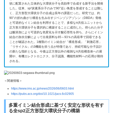
状に配置された立体的な大環状分子を高効率で合成する新手法を開発
した。従来、sp²炭素系分子のみで90°近い角度を形成することは難し
く、正方形型大環状分子の合成は長年の課題だった。研究では、約
90°の折れ曲がり構造を生み出すジベンゾジアゾシン（DBDA）骨格
と可逆的なイミン結合を利用することで、多様なπ共役ユニットから
正方形大環状分子を選択的に構築することに成功した。得られた分子
は酸添加により可逆的な色変化を示す酸応答性を持ち、さらにイミン
結合の加水分解によって出発原料を85～93％の高収率で回収できる
ことが確認された。1種類のイミン結合が「構造形成」「刺激応答」
「リサイクル」の3機能を担う点が特徴であり、持続可能な分子設計
の新たな指針となる。今後は正方形以外の複雑なπ共役構造体への展
開や、有機エレクトロニクス、分子認識、機能性材料への応用が期待
される。
＜関連情報＞
https://www.ims.ac.jp/news/2026/06/0603.html
https://pubs.acs.org/doi/10.1021/jacs.6c02905
多重イミン結合形成に基づく安定な形状を有す
る全sp2正方形型大環状分子の構築