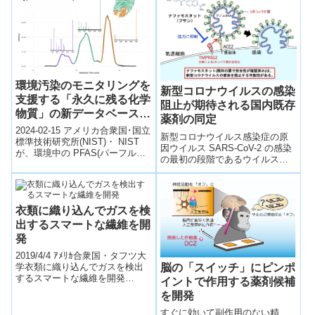
と栄...
環境汚染のモニタリングを
新型コロナウイルスの感染
支援する「永久に残る化学
阻止が期待される国内既存
物質」の新データベース
薬剤の同定
(New NIST Database of
2024-02-15 アメリカ合衆国･国立
新型コロナウイルス感染症の原
‘Forever Chemicals’ Will
標準技術研究所(NIST)・ NIST
因ウイルス SARS-CoV-2 の感染
が、環境中の PFAS(パーフルオ
Help Scientists Monitor
の最初の段階であるウイルス外
ロアルキルおよびポリフルオロ
Environmental Pollution)
膜と、感染する細胞の細胞膜と
アルキル化合物）...
の融合を阻止することで、ウイ
ルスの侵入過程を効率的に阻止
する可能性がある薬剤としてナ
衣類に織り込んでガスを検
ファモスタットを同定した。
出するスマートな繊維を開
発
2019/4/4 ｱﾒﾘｶ合衆国・タフツ大
脳の「スイッチ」にピンポ
学衣類に織り込んでガスを検出
するスマートな繊維を開発
イントで作用する薬剤候補
(That’s “sew” smart! Scientists
を開発
...
すぐに効いて副作用のない精