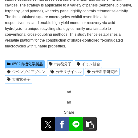
cavities. The strategy is applicable to a variety of panels (benzene, biphenyl,
terphenyl, and pyrene), whereby panel rigidity controls tetramer selectivity.
The thus-obtained square macrocycles exhibit reversible acid
responsiveness and enable high-yield monomer recovery via acid
hydrolysis─a unique recycling strategy currently unattainable to
conventional cross-coupling methods. This study hence establishes a
versatile platform for the construction of shape-controlled π-conjugated
macrocycles with tunable properties.
0502有機化学製品
π共役分子
イミン結合
ジベンゾジアゾシン
分子リサイクル
分子科学研究所
大環状分子
ad
ad
Share