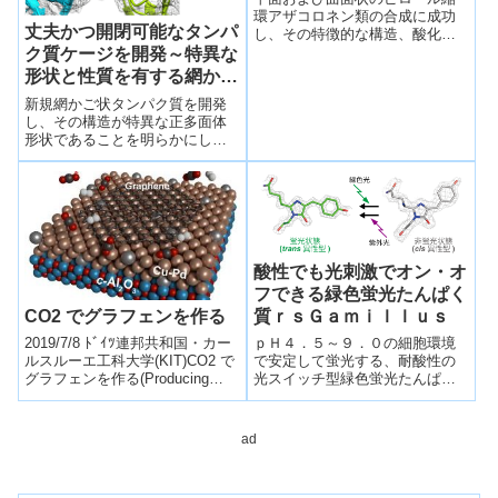
環アザコロネン類の合成に成功
丈夫かつ開閉可能なタンパ
し、その特徴的な構造、酸化還
元特性、ならびに芳香族性に及
ク質ケージを開発～特異な
ぼす影響などを明らかにした。
形状と性質を有する網かご
状ナノ粒子～
新規網かご状タンパク質を開発
し、その構造が特異な正多面体
形状であることを明らかにし
た。丈夫で安定でありながら、
閉じたり開いたりすることが可
能。2種類の鏡像関係にある会合
様式があり、1：1の割合で生成
する。
酸性でも光刺激でオン・オ
フできる緑色蛍光たんぱく
CO2 でグラフェンを作る
質ｒｓＧａｍｉｌｌｕｓ
2019/7/8 ﾄﾞｲﾂ連邦共和国・カー
ｐＨ４．５～９．０の細胞環境
ルスルーエ工科大学(KIT)CO2 で
で安定して蛍光する、耐酸性の
グラフェンを作る(Producing
光スイッチ型緑色蛍光たんぱく
Graphene from Carbon ...
質“ｒｓＧａｍｉｌｌｕｓ”の開発
に成功した。
ad