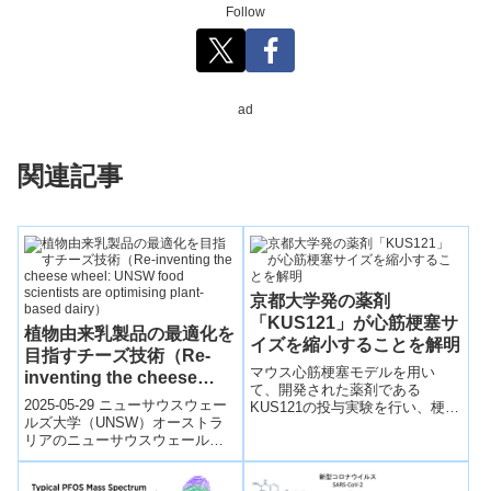
Follow
ad
関連記事
京都大学発の薬剤
「KUS121」が心筋梗塞サ
植物由来乳製品の最適化を
イズを縮小することを解明
目指すチーズ技術（Re-
マウス心筋梗塞モデルを用い
inventing the cheese
て、開発された薬剤である
wheel: UNSW food
2025-05-29 ニューサウスウェー
KUS121の投与実験を行い、梗塞
scientists are optimising
ルズ大学（UNSW）オーストラ
サイズが減少し、心機能の改善
リアのニューサウスウェールズ
が認められることを解明した。
plant-based dairy）
大学（UNSW）の化学工学チー
ムは、植物由来のチーズの質感