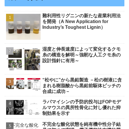
難利用性リグニンの新たな産業利用法
を開発（A New Application for
Industry’s Toughest Lignin）
湿度と伸長速度によって変化するクモ
糸の構造を解明～強靭な人工クモ糸の
設計指針に有用～
“松やに”から黒鉛製造 －松の樹液に含
まれる樹脂酸から黒鉛前駆体ピッチの
合成に成功－
ラパマイシンの予防的投与はFOPモデ
ルマウスの異所性骨化に対し優れた抑
制効果を示す
不完全な酸化状態を純有機中性分子結