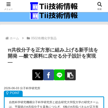
最新の科学技術の情報インフラ。
メニュー
検索
ホーム
0502有機化学製品
π共役分子を正方形に組み上げる新手法を
開発 ―酸で原料に戻せる分子設計を実現
―
2026-06-03 分子科学研究所
自然科学研究機構分子科学研究所と総合研究大学院大学の研究チーム
は、平面状のπ共役分子を直角につなぎ、4枚のπ共役パネルが正方形