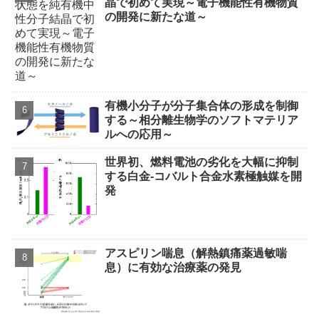
晶で初めて実現～電子機能性有機物質
の開発に新たな道～
有機小分子が分子集合体の形成を制御
する～相分離生物学のソフトマテリア
ルへの応用～
世界初、燃料電池の劣化を大幅に抑制
する白金‐コバルト合金水素極触媒を開
発
アスピリン喘息（解熱鎮痛薬過敏喘
息）に有効な治療薬の発見