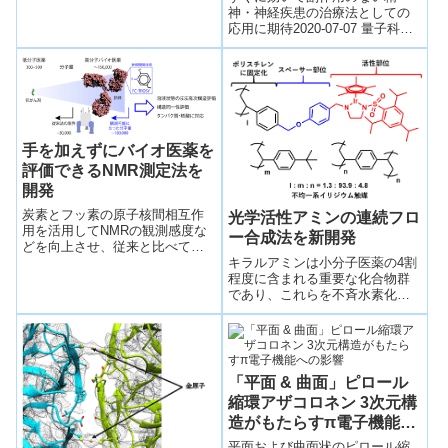
神・神経疾患の治療法としての
応用に期待2020-07-07 量子科学
技術研究開発機構,京都大学霊長
類研究所,慶應義塾大学医学部,日
本医...
手を加えずにバイオ医薬を
評価できるNMR測定法を
開発
炭素とフッ素の原子核間相互作
光学活性アミンの連続フロ
用を活用してNMRの観測感度な
ー合成法を新開発
どを向上させ、従来と比べて一
キラルアミンは小分子医薬の4割
桁大きい分子量10万を超える大
程度に含まれる重要な化合物群
きなタンパク質の芳香族アミノ
であり、これらを不斉水素化に
酸残基側鎖のNMR観測に成功し
より効率的に合成を行える不均
た。
一系イリジウム触媒を新たに開
発した。
「平面 & 曲面」ピロール
縮環アザコロネン 3次元構
造がもたらすπ電子機能へ
の影響
平面および曲面状のピロール縮