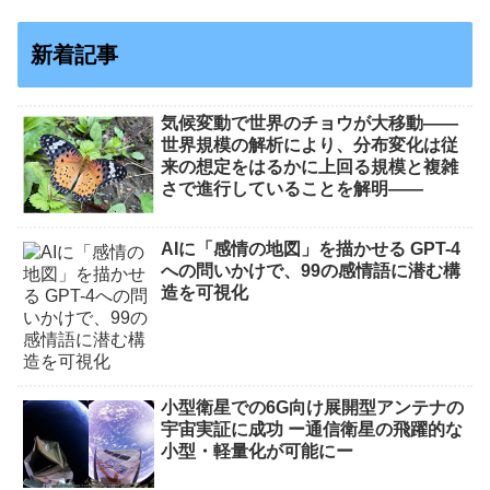
新着記事
気候変動で世界のチョウが大移動――
世界規模の解析により、分布変化は従
来の想定をはるかに上回る規模と複雑
さで進行していることを解明――
AIに「感情の地図」を描かせる GPT-4
への問いかけで、99の感情語に潜む構
造を可視化
小型衛星での6G向け展開型アンテナの
宇宙実証に成功 ー通信衛星の飛躍的な
小型・軽量化が可能にー