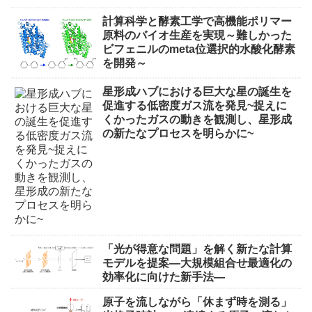
計算科学と酵素工学で高機能ポリマー
原料のバイオ生産を実現～難しかった
ビフェニルのmeta位選択的水酸化酵素
を開発～
星形成ハブにおける巨大な星の誕生を
促進する低密度ガス流を発見~捉えに
くかったガスの動きを観測し、星形成
の新たなプロセスを明らかに~
「光が得意な問題」を解く新たな計算
モデルを提案―大規模組合せ最適化の
効率化に向けた新手法―
原子を流しながら「休まず時を測る」