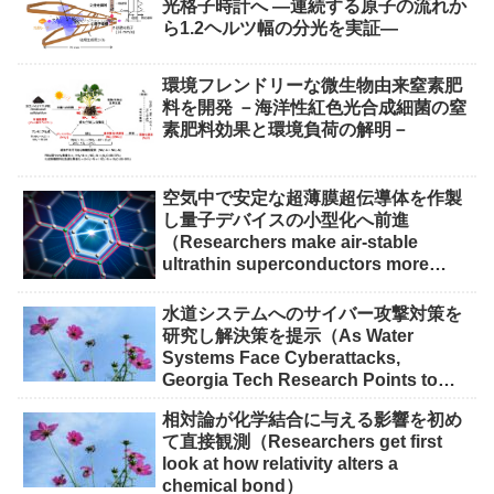
光格子時計へ ―連続する原子の流れか
ら1.2ヘルツ幅の分光を実証―
環境フレンドリーな微生物由来窒素肥
料を開発 －海洋性紅色光合成細菌の窒
素肥料効果と環境負荷の解明－
空気中で安定な超薄膜超伝導体を作製
し量子デバイスの小型化へ前進
（Researchers make air-stable
ultrathin superconductors more
scalable for quantum devices）
水道システムへのサイバー攻撃対策を
研究し解決策を提示（As Water
Systems Face Cyberattacks,
Georgia Tech Research Points to
Solutions）
相対論が化学結合に与える影響を初め
て直接観測（Researchers get first
look at how relativity alters a
chemical bond）