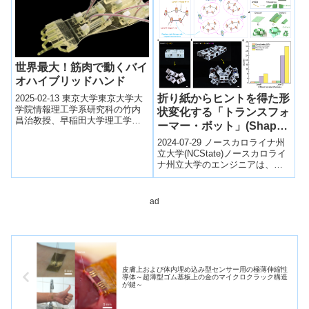
「Argus」を...
世界最大！筋肉で動くバイ
オハイブリッドハンド
折り紙からヒントを得た形
2025-02-13 東京大学東京大学大
学院情報理工学系研究科の竹内
状変化する「トランスフォ
昌治教授、早稲田大学理工学術
ーマー・ボット」(Shape-
院基幹理工学部の森本雄矢准教
Shifting ‘Transformer
授らの研究グループは、ヒト由
2024-07-29 ノースカロライナ州
Bots’ Inspired by
来の培養...
立大学(NCState)ノースカロライ
ナ州立大学のエンジニアは、折
Origami)
り紙の技術に触発され、3つのモ
ーターだけで1,000以...
ad
皮膚上および体内埋め込み型センサー用の極薄伸縮性
導体～超薄型ゴム基板上の金のマイクロクラック構造
が鍵～