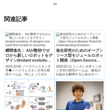
ad
関連記事
瞬間進化： AIが数秒でゼ
進化研究のためのオープン
ロから新しいロボットをデ
ソース型モジュールロボッ
ザイン(Instant evolution:
ト開発（Open-Source
AI designs new robot
Modular Robot for
2023-10-03 ノースウェスタン大
2026-02-11 ミシガン大学ミシガ
from scratch in seconds)
Understanding
学◆ノースウェスタン大学の研
ン大学の研究チームは、進化の
究チームは、AIによってゼロか
仕組みを解明するためのオープ
Evolution）
らロボットを設計する能力を開
ンソース型モジュールロボット
発しました。このAIはわずか数
を開発した。複数の可動ユニッ
秒で...
トを組み...