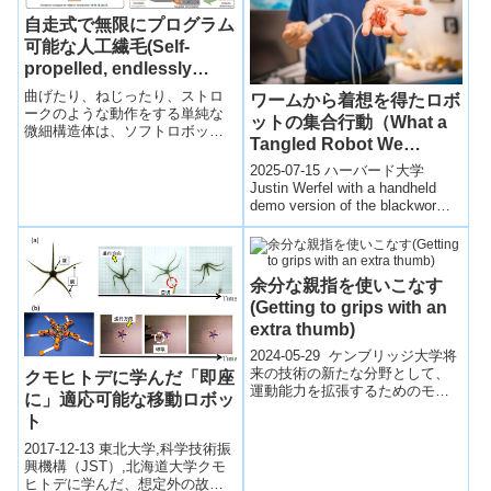
自走式で無限にプログラム
可能な人工繊毛(Self-
propelled, endlessly
programmable artificial
曲げたり、ねじったり、ストロ
ワームから着想を得たロボ
cilia)
ークのような動作をする単純な
ットの集合行動（What a
微細構造体は、ソフトロボット
Tangled Robot We
や医療機器などへの応用が期待
Weave）
されるSimple microstructure...
2025-07-15 ハーバード大学
Justin Werfel with a handheld
demo version of the blackworm-
in...
余分な親指を使いこなす
(Getting to grips with an
extra thumb)
2024-05-29 ケンブリッジ大学将
来の技術の新たな分野として、
クモヒトデに学んだ「即座
運動能力を拡張するためのモー
に」適応可能な移動ロボッ
ター化されたウェアラブルデバ
ト
イス、例えば外骨格やロボット
の補助...
2017-12-13 東北大学,科学技術振
興機構（JST）,北海道大学クモ
ヒトデに学んだ、想定外の故障