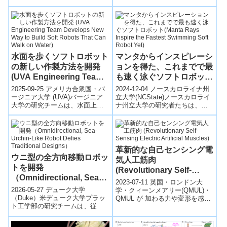
に「即座に」適応可能な移動ロ
ボット～シンプルな数式でクモ
ヒ...
水面を歩くソフトロボット
マンタからインスピレーシ
の新しい作製方法を開発
ョンを得た、これまでで最
(UVA Engineering Team
も速く泳ぐソフトロボット
Develops New Way to
(Manta Rays Inspire the
2025-09-25 アメリカ合衆国・バ
2024-12-04 ノースカロライナ州
Build Soft Robots That
Fastest Swimming Soft
ージニア大学 (UVA)バージニア
立大学(NCState)ノースカロライ
大学の研究チームは、水面上で
ナ州立大学の研究者たちは、マ
Can Walk on Water)
Robot Yet)
直接ソフトロボットを製造でき
ンタの生体力学に着想を得て、
る新手法「HydroSprea...
エネルギー効率の高いソフト...
革新的な自己センシング電
ウニ型の全方向移動ロボッ
気人工筋肉
トを開発
(Revolutionary Self-
（Omnidirectional, Sea-
Sensing Electric Artificial
2023-07-11 英国・ロンドン大
Urchin-Like Robot Defies
Muscles)
2026-05-27 デューク大学
学・クィーンメアリー(QMUL)・
Traditional Designs）
（Duke）米デューク大学プラッ
QMUL が 加わる力や変形を感知
ト工学部の研究チームは、従来
する優れた機能を有しながら、
の前後左右という概念を持たな
柔らかな状態と硬い状態の...
い全方向移動型ロボット