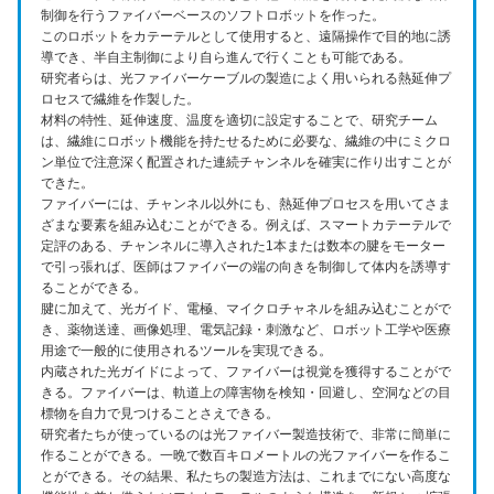
制御を行うファイバーベースのソフトロボットを作った。
このロボットをカテーテルとして使用すると、遠隔操作で目的地に誘
導でき、半自主制御により自ら進んで行くことも可能である。
研究者らは、光ファイバーケーブルの製造によく用いられる熱延伸プ
ロセスで繊維を作製した。
材料の特性、延伸速度、温度を適切に設定することで、研究チーム
は、繊維にロボット機能を持たせるために必要な、繊維の中にミクロ
ン単位で注意深く配置された連続チャンネルを確実に作り出すことが
できた。
ファイバーには、チャンネル以外にも、熱延伸プロセスを用いてさま
ざまな要素を組み込むことができる。例えば、スマートカテーテルで
定評のある、チャンネルに導入された1本または数本の腱をモーター
で引っ張れば、医師はファイバーの端の向きを制御して体内を誘導す
ることができる。
腱に加えて、光ガイド、電極、マイクロチャネルを組み込むことがで
き、薬物送達、画像処理、電気記録・刺激など、ロボット工学や医療
用途で一般的に使用されるツールを実現できる。
内蔵された光ガイドによって、ファイバーは視覚を獲得することがで
きる。ファイバーは、軌道上の障害物を検知・回避し、空洞などの目
標物を自力で見つけることさえできる。
研究者たちが使っているのは光ファイバー製造技術で、非常に簡単に
作ることができる。一晩で数百キロメートルの光ファイバーを作るこ
とができる。その結果、私たちの製造方法は、これまでにない高度な