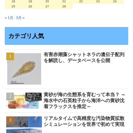
18
19
20
21
22
23
24
25
26
27
28
« 1月
3月 »
カテゴリ人気
有害赤潮藻シャットネラの遺伝子配列
を解読し、データベースを公開
黄砂が海の生態系を育むって本当？ ～
海水中の石英粒子から海洋への黄砂沈
着フラックスを推定～
リアルタイムで高精度な汚染物質拡散
シミュレーションを世界で初めて実現