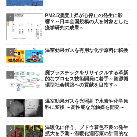
PM2.5濃度上昇が心停止の発生に影
響？～日本全国規模の人を対象とした
疫学研究の成果～
温室効果ガスを有用な化学原料に転換
廃プラスチックをリサイクルする革新
的なプロセス技術開発に着手～資源循
環型社会構築への貢献を目指す～
温室効果ガスを光照射で水素や化学原
料に変換 ～高性能な光触媒を開発～
温暖化に伴う、ブドウ着色不良の発生
拡大を予測～温暖化適応策の計画的な