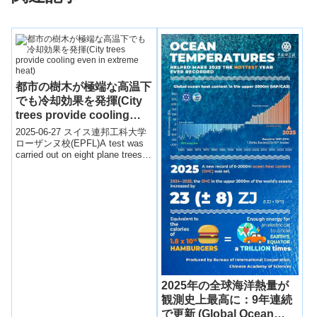
都市の樹木が極端な高温下
でも冷却効果を発揮(City
trees provide cooling
even in extreme heat)
2025-06-27 スイス連邦工科大学
ローザンヌ校(EPFL)A test was
carried out on eight plane trees.
© s...
2025年の全球海洋熱量が
観測史上最高に：9年連続
で更新 (Global Ocean