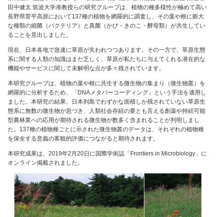
田中健太 筑波大学准教授らの研究グループは、植物の種多様性が極めて高い
長野県菅平高原において137種の植物を網羅的に調査し、その葉や根に膨大
な種類の細菌（バクテリア）と真菌（かび・きのこ・酵母類）が共生してい
ることを見出しました。
現在、日本各地で急速に草原が失われつつあります。その一方で、草原生態
系に関する人類の知識はまだ乏しく、草原が私たちに与えてくれる潜在的な
機能やサービスに関して未解明な点が多々残されています。
本研究グループは、植物の葉や根に共生する微生物の集まり（微生物叢）を
網羅的に分析するため、「DNAメタバーコーディング」という手法を適用し
ました。本研究の結果、日本列島でわずかな面積しか残されていない草原生
態系に無数の微生物が息づき、人類社会存続の要とも言える創薬や持続可能
型農林業への応用が期待される微生物が数多く含まれることが判明しまし
た。137種の植物種ごとに示された微生物叢のデータは、それぞれの植物種
を保全する意義の客観的評価につながると期待されます。
本研究成果は、2019年2月20日に国際学術誌「Frontiers in Microbiology」に
オンライン掲載されました。