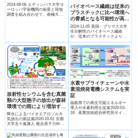
conservation efforts)
2024-08-06 エディンバラ大学ヨ
バイオベース繊維は従来の
ーロッパ宇宙機関の衛星と現地
プラスチックに比べ環境へ
調査を組み合わせて、南極大陸
の脅威となる可能性が高い
のコケ、地衣類、藻類の分布を
調査した結果、約45平方キロメ
(Bio-based fibres could
2024-11-05 英国・プリマス大学
ートル...
pose greater threat to the
生分解性のバイオベース繊維
が、従来のプラスチックよりも
environment than
環境に大きな脅威を与える可能
conventional plastics)
性があることが、プリマス大学
の新たな研...
水素サプライチェーンや水
素混焼発電機システムを実
放射性セシウムを含む真菌
証
類の大型胞子の放出が森林
福島県での再生可能エネルギー
環境での雨により増加する
導入や水素利用を促進2020-03-
ことを発見
18 産業技術総合研究所ポイン
降水によるバイオエアロゾル大
ト 再生可能エネルギー電力を化
気放出の新証拠2020-10-01 京都
学変換、貯蔵、輸送して利用す
大学五十嵐康人 複合原子力科学
る水...
研究所教授（茨城大学理学部特
命研究員）、北和之 茨城大学教