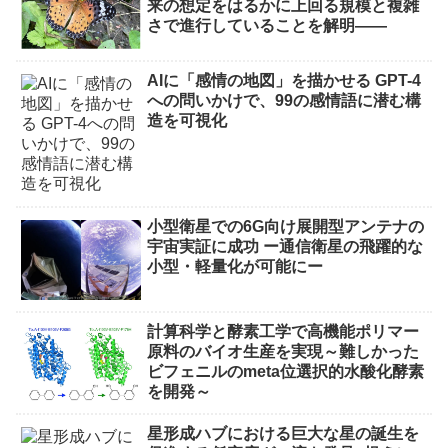
来の想定をはるかに上回る規模と複雑
さで進行していることを解明――
AIに「感情の地図」を描かせる GPT-4
への問いかけで、99の感情語に潜む構
造を可視化
小型衛星での6G向け展開型アンテナの
宇宙実証に成功 ー通信衛星の飛躍的な
小型・軽量化が可能にー
計算科学と酵素工学で高機能ポリマー
原料のバイオ生産を実現～難しかった
ビフェニルのmeta位選択的水酸化酵素
を開発～
星形成ハブにおける巨大な星の誕生を