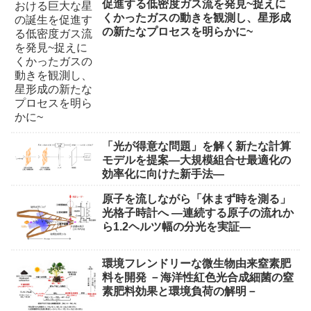
促進する低密度ガス流を発見~捉えに
くかったガスの動きを観測し、星形成
の新たなプロセスを明らかに~
「光が得意な問題」を解く新たな計算
モデルを提案―大規模組合せ最適化の
効率化に向けた新手法―
原子を流しながら「休まず時を測る」
光格子時計へ ―連続する原子の流れか
ら1.2ヘルツ幅の分光を実証―
環境フレンドリーな微生物由来窒素肥
料を開発 －海洋性紅色光合成細菌の窒
素肥料効果と環境負荷の解明－