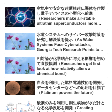
空気中で安定な超薄膜超伝導体を作製
し量子デバイスの小型化へ前進
（Researchers make air-stable
ultrathin superconductors more
scalable for quantum devices）
水道システムへのサイバー攻撃対策を
研究し解決策を提示（As Water
Systems Face Cyberattacks,
Georgia Tech Research Points to
Solutions）
相対論が化学結合に与える影響を初め
て直接観測（Researchers get first
look at how relativity alters a
chemical bond）
白金を利用した燃料電池技術を開発し
データセンターなどへの応用を目指す
（Platinum powers the future）
酸素のみを利用し副生成物が水だけと
なる化学反応を開発（Creating