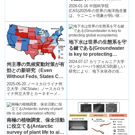
Heat Hits Record High
2026-01-16 中国科学院
for 9th Year in 2025,
(CAS)2025年の世界の海洋熱含量
は、ラニーニャ現象が弱い状態
Report Says)
で発生していたにもかかわら
ず、9年連続で過去最高を更新し
た。中...
地下水は世界の生態系を守
る鍵である(Groundwater
is key to protecting
global ecosystems)
2024-07-17 カリフォルニア大学
州主導の気候変動対策が有
サンタバーバラ校(UCSB)新しい
効との新研究（Even
研究により、地下水依存の生態
系が全球規模で初めてマッピン
Without Feds, States Can
グされました。乾燥地帯の地下
Take Meaningful Action
2025-05-20 ノースカロライナ州
水...
on Climate Change）
立大学（NCState）ノースカロラ
イナ州立大学とカーネギーメロ
ン大学の研究チームは、米国連
邦政府の気候対策が不十分な
中...
南極の植物調査、保全活動
に役立てる(Antarctic
survey of plant life to aid