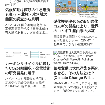
授、...
気候変動は菌類の生息場所
も奪う ～北極・氷河域の
菌類の調査から判明
硝化抑制率40％のBNI強化
2022-04-21 国立極地研究所,旭川
コムギの開発により、世界
工業高等専門学校世界最北端の
のコムギ生産由来の温室効
有人島であるカナダ高緯度北極
果ガスを9.5％削減へ
のエルズミア島にあるWalker氷
国際農研は国際トウモロコシ･コ
河は、近年の気候変動に伴い
ムギ改良センター（CIMMYT）
急...
と共同で、少ない窒素肥料で高
い生産性を示すBNI（Biological
Nitrification Inhibition：生物的硝
化抑制）強化コムギについて、
コムギ生産の各段階で発生する
総温室効果ガス排出量を「ライ
カーボンリサイクルに適し
フサイクル温室効果ガス」とし
たCO2分離回収・発電技術
気候変動は大気汚染を悪化
て評価する新たなモデルを構築
の研究開発に着手
させる。その方法とは？
しました。
(Climate Change Will
バイオマスや廃棄物を活用し、
Make Air Pollution
水素や化学品の併産も目指す
2024-06-05 ノースカロライナ州
2020-11-20 新エネルギー・産業
Worse. Here’s How.)
立大学(NCState)新しい研究によ
技術総合開発機構NEDOは発電と
ると、2050年までに地上レベル
CO2分離・回収プロセスを一体
のオゾン濃度が気候変動によっ
化し...
て悪化し、多くの地域が...
ad