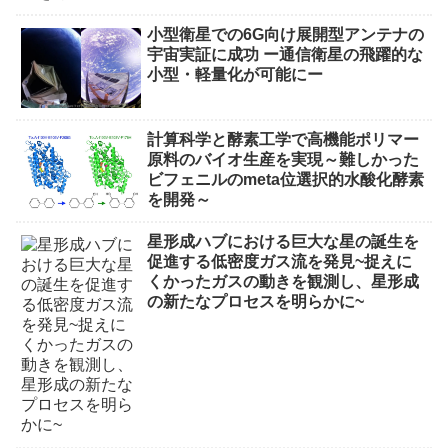
小型衛星での6G向け展開型アンテナの
宇宙実証に成功 ー通信衛星の飛躍的な
小型・軽量化が可能にー
計算科学と酵素工学で高機能ポリマー
原料のバイオ生産を実現～難しかった
ビフェニルのmeta位選択的水酸化酵素
を開発～
星形成ハブにおける巨大な星の誕生を
促進する低密度ガス流を発見~捉えに
くかったガスの動きを観測し、星形成
の新たなプロセスを明らかに~