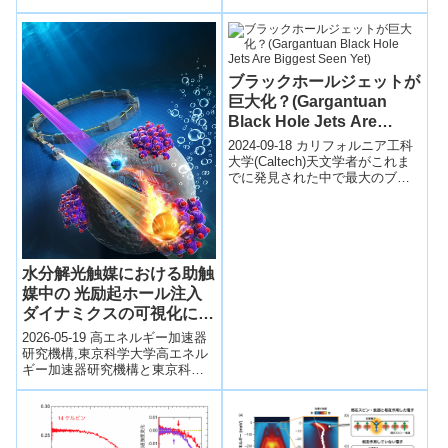
Radio: N...
ブラックホールジェットが
巨大化？(Gargantuan
Black Hole Jets Are
Biggest Seen Yet)
2024-09-18 カリフォルニア工科
大学(Caltech)天文学者がこれま
でに発見された中で最大のブラ
ックホールジェット、ポルフィ
リオンを観測しました。ジェ...
水分解光触媒における助触
媒中の 光励起ホール注入
ダイナミクスの可視化に成
功 〜共ドープが下ろす
2026-05-19 高エネルギー加速器
『かんぬき』が助触媒に渡
研究機構,東京科学大学高エネル
ギー加速器研究機構と東京科学
ったホールの寿命を約16
大学の共同研究チームは、水分
倍に〜
解光触媒における半導体から助
触媒へ...