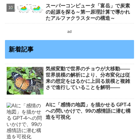
スーパーコンピュータ「富岳」で炭素
の起源を探る～第一原理計算で導かれ
たアルファクラスターの構造～
ad
新着記事
気候変動で世界のチョウが大移動――
世界規模の解析により、分布変化は従
来の想定をはるかに上回る規模と複雑
さで進行していることを解明――
AIに「感情の地図」を描かせる GPT-4
への問いかけで、99の感情語に潜む構
造を可視化