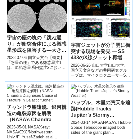
宇宙の塵の塊の「跳ね返
り」が衝突合体による微惑
宇宙ジェットが分子雲に衝
星形成を阻害する―大きく
突する現場を発見 — SS
なるとくっつきにくくなる
433のX線ジェット再増光
2023-07-06 国立天文台【概要】
粉状体の衝突挙動を発見
「惑星の種」である微惑星注1
の謎に迫る —
2026-06-26 山口大学山口大学、
は、原始惑星系円盤注2において
国立天文台などの共同研究グル
固体微粒子同士が付着による衝
ープは、マイクロクエーサーSS
突合体を繰り返すことで形成さ
433の大規模X線ジェット再増光
れたと...
領域に対応する分子雲を、野
辺...
ハッブル、木星の荒天を追
チャンドラ望遠鏡、銀河構
跡(Hubble Tracks
造の亀裂原因を解明
Jupiter’s Stormy
（NASA’s Chandra
Weather)
2024-03-14 NASANASA's Hubble
Diagnoses Cause of
2025-05-01 NASAX-ray:
Space Telescope imaged both
Fracture in Galactic
NASA/CXC/Northwestern
sides of the giant plan...
Univ./F. Yusef-Zadeh et al;
“Bone”）