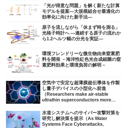
「光が得意な問題」を解く新たな計算
モデルを提案―大規模組合せ最適化の
効率化に向けた新手法―
原子を流しながら「休まず時を測る」
光格子時計へ ―連続する原子の流れか
ら1.2ヘルツ幅の分光を実証―
環境フレンドリーな微生物由来窒素肥
料を開発 －海洋性紅色光合成細菌の窒
素肥料効果と環境負荷の解明－
空気中で安定な超薄膜超伝導体を作製
し量子デバイスの小型化へ前進
（Researchers make air-stable
ultrathin superconductors more
scalable for quantum devices）
水道システムへのサイバー攻撃対策を
研究し解決策を提示（As Water
Systems Face Cyberattacks,