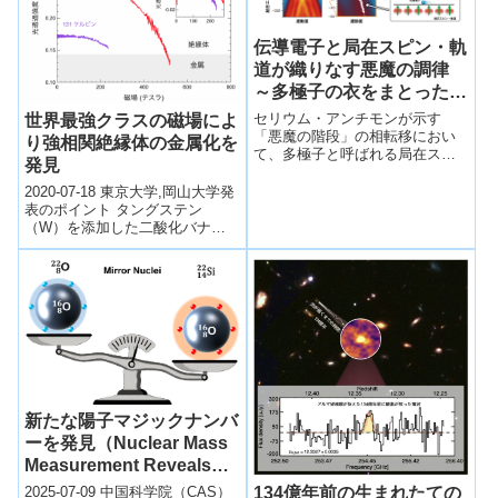
伝導電子と局在スピン・軌
道が織りなす悪魔の調律
～多極子の衣をまとった電
子「多極子ポーラロン」を
セリウム・アンチモンが示す
世界最強クラスの磁場によ
発見～
「悪魔の階段」の相転移におい
り強相関絶縁体の金属化を
て、多極子と呼ばれる局在スピ
発見
ン・軌道と強く相互作用する伝
導電子が準粒子として振る舞う
2020-07-18 東京大学,岡山大学発
「多極子ポーラロン」を発見し
表のポイント タングステン
ました。「悪魔の階段」で発生
（W）を添加した二酸化バナジ
する局在スピン・軌道配列の変
ウム（VO2）が磁場中で強相関
調に合わせて、自在に相互作用
絶縁体から金属になることを発
の強さを変える「多極子ポーラ
見しま...
ロン」の特殊な振る舞いを明ら
かにしました。
新たな陽子マジックナンバ
ーを発見（Nuclear Mass
Measurement Reveals
New Proton Magic
134億年前の生まれたての
2025-07-09 中国科学院（CAS）