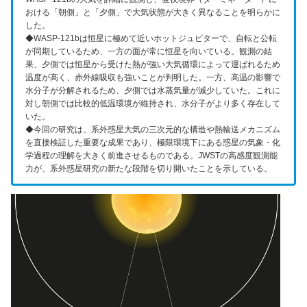
おける「朝側」と「夕側」で大気状態が大きく異なることを明らかに
した。
◆WASP-121bは恒星に極めて近いホットジュピターで、自転と公転
が同期しているため、一方の面が常に恒星を向いている。観測の結
果、夕側では恒星から受けた熱が強い大気循環によって運ばれるため
温度が高く、赤外線吸収も強いことが判明した。一方、高温の影響で
水分子が分解されるため、夕側では水蒸気量が減少していた。これに
対し朝側では比較的低温環境が維持され、水分子がより多く存在して
いた。
◆今回の研究は、系外惑星大気の三次元的な構造や熱輸送メカニズム
を直接検証した重要な成果であり、極限環境下にある惑星の気象・化
学過程の理解を大きく前進させるものである。JWSTの高感度観測能
力が、系外惑星研究の新たな段階を切り開いたことを示している。