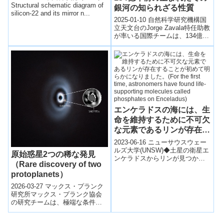
Number）
Structural schematic diagram of
銀河の知られざる性質
silicon-22 and its mirror n...
2025-01-10 自然科学研究機構国
立天文台のJorge Zavala特任助教
が率いる国際チームは、134億光
年先の生まれたての銀河の中で
水素原子や酸素原子...
エンケラドスの海には、生
命を維持するために不可欠
な元素であるリンが存在す
ることが初めて明らかにな
2023-06-16 ニューサウスウェー
りました。(For the first
ルズ大学(UNSW)◆土星の衛星エ
原始惑星2つの稀な発見
ンケラドスからリンが見つか
time, astronomers have
（Rare discovery of two
り、地球外での生命探索がより
found life-supporting
protoplanets）
興味深くなりました。エンケラ
molecules called
ドゥ...
2026-03-27 マックス・プランク
phosphates on
研究所マックス・プランク協会
Enceladus)
の研究チームは、極端な条件下
での物質の振る舞いに関する新
たな知見を示した。高精度の観