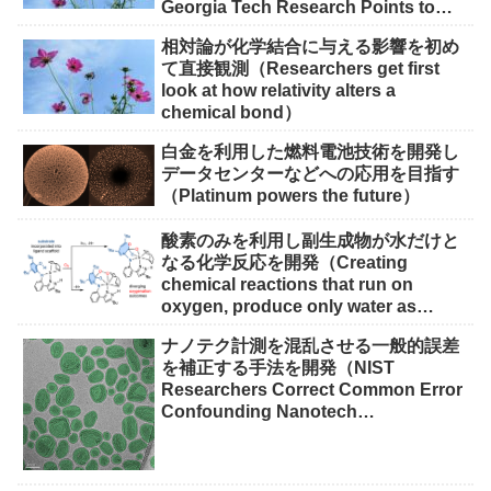
Georgia Tech Research Points to
Solutions）
相対論が化学結合に与える影響を初め
て直接観測（Researchers get first
look at how relativity alters a
chemical bond）
白金を利用した燃料電池技術を開発し
データセンターなどへの応用を目指す
（Platinum powers the future）
酸素のみを利用し副生成物が水だけと
なる化学反応を開発（Creating
chemical reactions that run on
oxygen, produce only water as
waste）
ナノテク計測を混乱させる一般的誤差
を補正する手法を開発（NIST
Researchers Correct Common Error
Confounding Nanotech
Measurements）