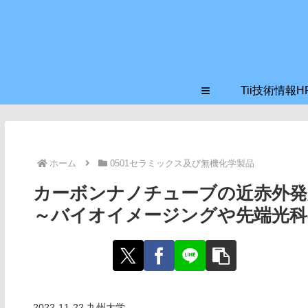
≡
Tii技術情報H
ホーム
0501セラミックス及び無機化学製品
カーボンナノチューブの近赤外発
～バイオイメージングや先端光科
2022-11-22 九州⼤学