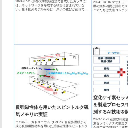
and tougher com
2024-07-25 京都大学無容器法で合成したガラスに
2024+-04-16 マサチ
は、ネットワークを形成する物質は含まれていな
機の燃料消費と排出ガス
い。原子配列モデルからは、原子の並びが乱れてい
ニアたちは先進コンポジ
ることしかわか...
軽く...
窒化ケイ素セラ
を製造プロセス
反強磁性体を用いたスピントルク磁
測するAI技術を
気メモリの実証
る長年の研究知見
2023-12-22 産業技
コバルト・ガドリニウム（CoGd）合金多層膜から
素セラミックスの製造プ
とで材料開発を
成る反強磁性材料を用いた反強磁性体スピントルク
を専門家の知見により数