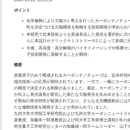
ポイント
化学修飾により⽋陥※1 導⼊を⾏ったカーボンナノチュ
性を決定づける⽋陥構造を制御する技術開発が求められ
本研究で従来技術よりも⻑波⻑化した発光を選択的に⽰
らに本設計がクリックケミストリー※2 によって多様に
今後、⾼深度・⾼分解能のバイオイメージングや医療セ
⼦技術開発に貢献することが期待。
概要
炭素原⼦のみで構成されるカーボンナノチューブは、近⾚外領
端光技術への応⽤が期待されています。⼀⽅で、⼀般にカーボ
の構造で決定される制限がありました。最近、カーボンナノチ
が向上し発光波⻑が変化した新たな⽋陥発光を⽣み出せること
ず類似の発光特性が観測されており、さらなる光機能創出には
たな修飾技術を開発することが求められていました。
九州⼤学⼤学院⼯学研究院および九州⼤学カーボンニュートラル
彦教授、加藤幸⼀郎准教授および同⼤学⼯学府博⼠課程3 年の
所光量⼦⼯学研究センターの加藤雄⼀郎チームリーダー、⼭下⼤