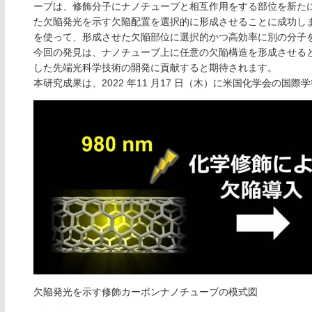
ープは、修飾分⼦にナノチューブと相互作⽤をする部位を新た
た⽋陥発光を⽰す⽋陥配置を選択的に形成させることに成功し
を使って、形成させた⽋陥部位に選択的かつ⾼効率に別の分⼦
今回の発⾒は、ナノチューブ上に任意の⽋陥構造を形成させる
した先端光科学技術の開発に貢献すると期待されます。
本研究成果は、2022 年11 ⽉17 ⽇（⽊）に⽶国化学会の国際
欠陥発光を示す修飾カーボンナノチューブの模式図