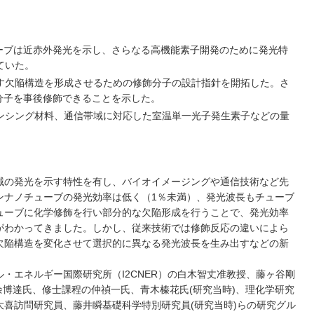
ーブは近⾚外発光を⽰し、さらなる⾼機能素⼦開発のために発光特
ていた。
す⽋陥構造を形成させるための修飾分⼦の設計指針を開拓した。さ
分⼦を事後修飾できることを⽰した。
ンシング材料、通信帯域に対応した室温単⼀光⼦発⽣素⼦などの量
域の発光を⽰す特性を有し、バイオイメージングや通信技術など先
ンナノチューブの発光効率は低く（1％未満）、発光波⻑もチューブ
ューブに化学修飾を⾏い部分的な⽋陥形成を⾏うことで、発光効率
がわかってきました。しかし、従来技術では修飾反応の違いによら
⽋陥構造を変化させて選択的に異なる発光波⻑を⽣み出すなどの新
・エネルギー国際研究所（I2CNER）の⽩⽊智丈准教授、藤ヶ⾕剛
余博達⽒、修⼠課程の仲禎⼀⽒、⻘⽊榛花⽒(研究当時)、理化学研究
喜訪問研究員、藤井瞬基礎科学特別研究員(研究当時)らの研究グル