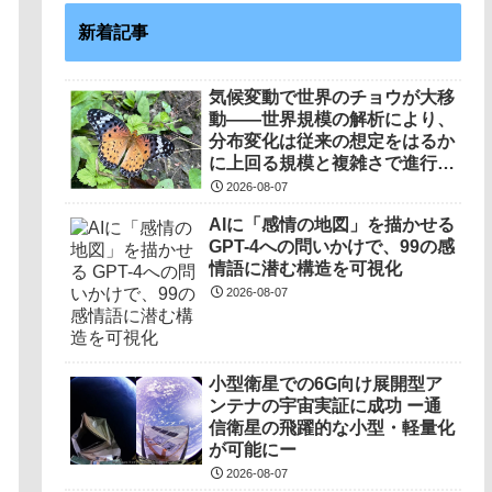
新着記事
気候変動で世界のチョウが大移
動――世界規模の解析により、
分布変化は従来の想定をはるか
に上回る規模と複雑さで進行し
ていることを解明――
2026-08-07
AIに「感情の地図」を描かせる
GPT-4への問いかけで、99の感
情語に潜む構造を可視化
2026-08-07
小型衛星での6G向け展開型ア
ンテナの宇宙実証に成功 ー通
信衛星の飛躍的な小型・軽量化
が可能にー
2026-08-07