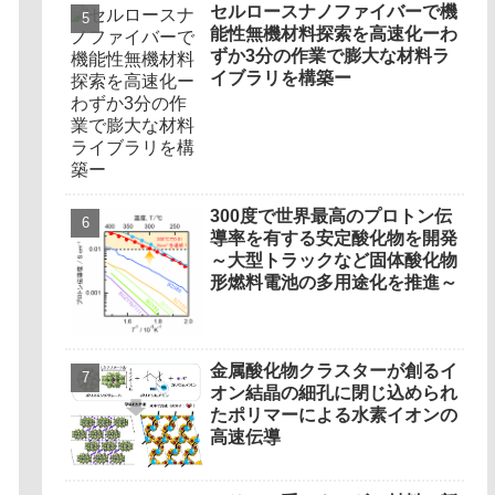
セルロースナノファイバーで機
能性無機材料探索を高速化ーわ
ずか3分の作業で膨大な材料ラ
イブラリを構築ー
300度で世界最高のプロトン伝
導率を有する安定酸化物を開発
～大型トラックなど固体酸化物
形燃料電池の多用途化を推進～
金属酸化物クラスターが創るイ
オン結晶の細孔に閉じ込められ
たポリマーによる水素イオンの
高速伝導