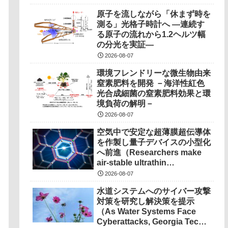
原子を流しながら「休まず時を
測る」光格子時計へ ―連続す
る原子の流れから1.2ヘルツ幅
の分光を実証―
2026-08-07
環境フレンドリーな微生物由来
窒素肥料を開発 －海洋性紅色
光合成細菌の窒素肥料効果と環
境負荷の解明－
2026-08-07
空気中で安定な超薄膜超伝導体
を作製し量子デバイスの小型化
へ前進（Researchers make
air-stable ultrathin
superconductors more
2026-08-07
scalable for quantum
水道システムへのサイバー攻撃
devices）
対策を研究し解決策を提示
（As Water Systems Face
Cyberattacks, Georgia Tech