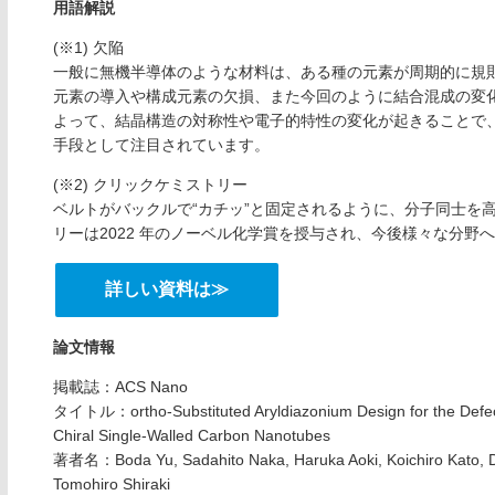
用語解説
(※1) ⽋陥
⼀般に無機半導体のような材料は、ある種の元素が周期的に規
元素の導⼊や構成元素の⽋損、また今回のように結合混成の変
よって、結晶構造の対称性や電⼦的特性の変化が起きることで
⼿段として注⽬されています。
(※2) クリックケミストリー
ベルトがバックルで“カチッ”と固定されるように、分⼦同⼠を
リーは2022 年のノーベル化学賞を授与され、今後様々な分野
詳しい資料は≫
論文情報
掲載誌：ACS Nano
タイトル：ortho-Substituted Aryldiazonium Design for the Defect 
Chiral Single-Walled Carbon Nanotubes
著者名：Boda Yu, Sadahito Naka, Haruka Aoki, Koichiro Kato, Daik
Tomohiro Shiraki