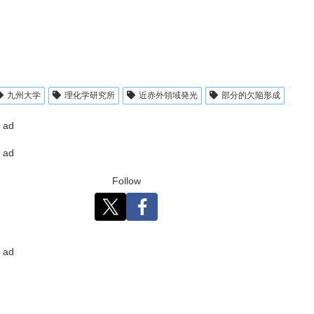
九州⼤学
理化学研究所
近⾚外領域発光
部分的⽋陥形成
ad
ad
Follow
ad