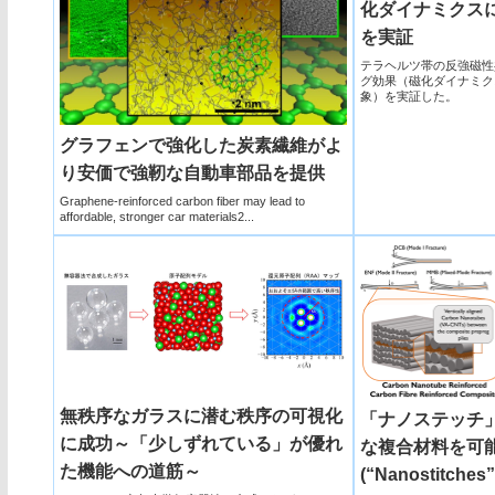
化ダイナミクス
を実証
テラヘルツ帯の反強磁性
グ効果（磁化ダイナミク
象）を実証した。
グラフェンで強化した炭素繊維がよ
り安価で強靭な自動車部品を提供
Graphene-reinforced carbon fiber may lead to
affordable, stronger car materials2...
無秩序なガラスに潜む秩序の可視化
「ナノステッチ
に成功～「少しずれている」が優れ
な複合材料を可
た機能への道筋～
(“Nanostitches” 