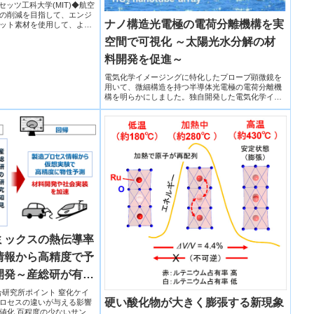
posite materials)
ューセッツ工科大学(MIT)◆航空
の削減を目指して、エンジ
ナノ構造光電極の電荷分離機構を実
ット素材を使用して、より
空間で可視化 ～太陽光水分解の材
料開発を促進～
電気化学イメージングに特化したプローブ顕微鏡を
用いて、微細構造を持つ半導体光電極の電荷分離機
構を明らかにしました。独自開発した電気化学イメ
ージング技術により、ＴｉＯ２（酸化チタン）ナノ
チューブ光電極の局所反応を可視化。ＴｉＯ２ナノ
チューブ光電極における電荷分離機構が直交型であ
ることを実験的に初めて証明。
ミックスの熱伝導率
情報から高精度で予
開発～産総研が有す
をAIに組み込むこ
術総合研究所ポイント 窒化ケイ
硬い酸化物が大きく膨張する新現象
ロセスの違いが与える影響
加速～
値化 百程度の少ないサンプ