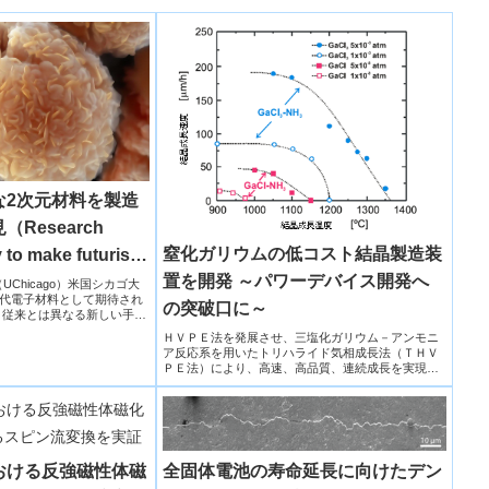
な2次元材料を製造
Research
窒化ガリウムの低コスト結晶製造装
to make futuristic
置を開発 ～パワーデバイス開発へ
学（UChicago）米国シカゴ大
代電子材料として期待され
の突破口に～
、従来とは異なる新しい手法
ＨＶＰＥ法を発展させ、三塩化ガリウム－アンモニ
ア反応系を用いたトリハライド気相成長法（ＴＨＶ
ＰＥ法）により、高速、高品質、連続成長を実現す
る窒化ガリウム（ＧａＮ）結晶製造装置を開発し
た。
全固体電池の寿命延長に向けたデン
おける反強磁性体磁