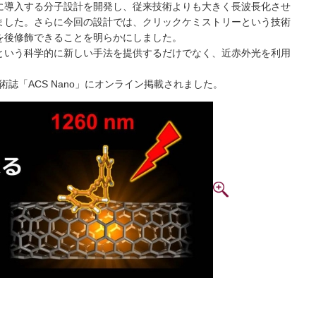
に導⼊する分⼦設計を開発し、従来技術よりも⼤きく⻑波⻑化させ
ました。さらに今回の設計では、クリックケミストリーという技術
を後修飾できることを明らかにしました。
という科学的に新しい⼿法を提供するだけでなく、近⾚外光を利⽤
学術誌「ACS Nano」にオンライン掲載されました。