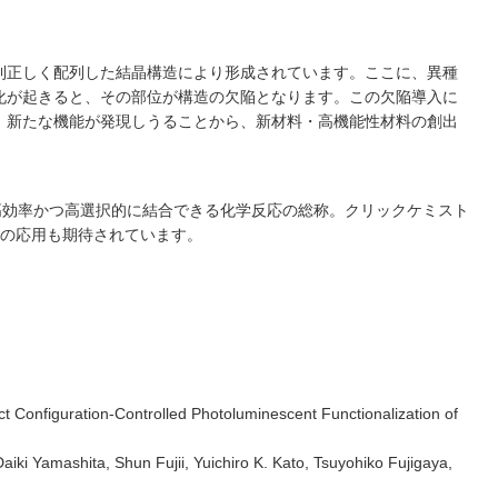
則正しく配列した結晶構造により形成されています。ここに、異種
化が起きると、その部位が構造の⽋陥となります。この⽋陥導⼊に
、新たな機能が発現しうることから、新材料・⾼機能性材料の創出
⾼効率かつ⾼選択的に結合できる化学反応の総称。クリックケミスト
への応⽤も期待されています。
Configuration-Controlled Photoluminescent Functionalization of
i Yamashita, Shun Fujii, Yuichiro K. Kato, Tsuyohiko Fujigaya,