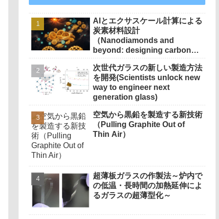
AIとエクサスケール計算による
炭素材料設計
（Nanodiamonds and
beyond: designing carbon
materials with artificial
次世代ガラスの新しい製造方法
intelligence at exascale）
を開発(Scientists unlock new
way to engineer next
generation glass)
空気から黒鉛を製造する新技術
（Pulling Graphite Out of
Thin Air）
超薄板ガラスの作製法～炉内で
の低温・長時間の加熱延伸によ
るガラスの超薄型化～