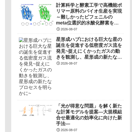
計算科学と酵素工学で高機能ポ
リマー原料のバイオ生産を実現
～難しかったビフェニルの
meta位選択的水酸化酵素を開
発～
2026-08-07
星形成ハブにおける巨大な星の
誕生を促進する低密度ガス流を
発見~捉えにくかったガスの動
きを観測し、星形成の新たなプ
ロセスを明らかに~
2026-08-07
「光が得意な問題」を解く新た
な計算モデルを提案―大規模組
合せ最適化の効率化に向けた新
手法―
2026-08-07