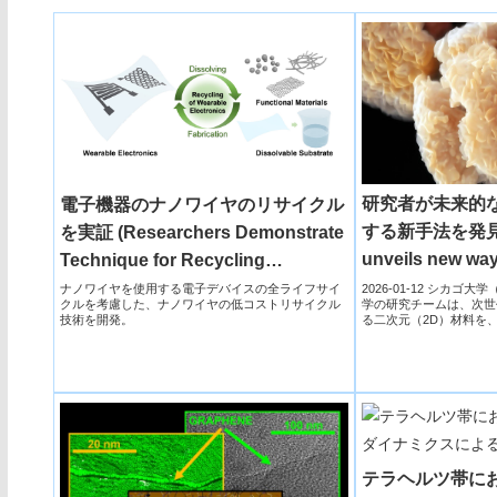
研究者が未来的
電子機器のナノワイヤのリサイクル
する新手法を発見（
を実証 (Researchers Demonstrate
unveils new way 
Technique for Recycling
2D materials）
Nanowires in Electronics)
2026-01-12 シカゴ大
ナノワイヤを使用する電子デバイスの全ライフサイ
学の研究チームは、次世
クルを考慮した、ナノワイヤの低コストリサイクル
る二次元（2D）材料を
技術を開発。
で...
テラヘルツ帯に