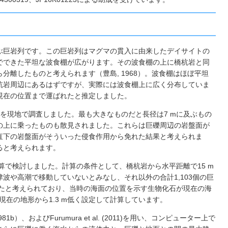
ぶ巨岩列です。この巨岩列はマグマの貫入に由来したデイサイトの
でできた平坦な波食棚が広がります。その波食棚の上に橋杭岩と同
離したものと考えられます（豊島, 1968）。波食棚はほぼ平坦
杭岩周辺にあるはずですが、実際には波食棚上に広く分布していま
現在の位置まで運ばれたと推定しました。
さを現地で調査しました。最も大きなものだと長径は7 mに及ぶもの
の上に乗ったものも散見されました。これらは巨礫周辺の岩盤面が
直下の岩盤面がそういった侵食作用から免れた結果と考えられま
ると考えられます。
算で検討しました。計算の条件として、橋杭岩から水平距離で15 m
波や高潮で移動していないとみなし、それ以外の合計1,103個の巨
したと考えられており、当時の海面の位置を示す生物化石が現在の海
高を現在の地形から1.3 m低く設定して計算しています。
b）、およびFurumura et al. (2011)を用い、コンピューター上で