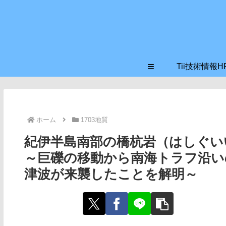
≡
Tii技術情報H
ホーム
1703地質
紀伊半島南部の橋杭岩（はしぐい
～巨礫の移動から南海トラフ沿いの
津波が来襲したことを解明～