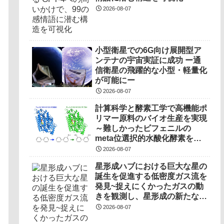
2026-08-07
小型衛星での6G向け展開型ア
ンテナの宇宙実証に成功 ー通
信衛星の飛躍的な小型・軽量化
が可能にー
2026-08-07
計算科学と酵素工学で高機能ポ
リマー原料のバイオ生産を実現
～難しかったビフェニルの
meta位選択的水酸化酵素を開
発～
2026-08-07
星形成ハブにおける巨大な星の
誕生を促進する低密度ガス流を
発見~捉えにくかったガスの動
きを観測し、星形成の新たなプ
ロセスを明らかに~
2026-08-07