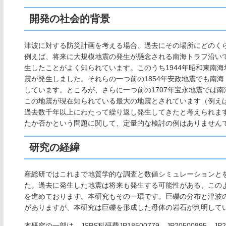
開発の社会的背景
津波に対する防災計画を考える場合、過去にその場所にどのく
例えば、将来に大規模地震の発生が懸念される南海トラフ沿い
生したことがよく知られています。このうち1944年昭和東南海
震が発生しました。それらの一つ前の1854年安政地震でも南
しています。ところが、さらに一つ前の1707年宝永地震では
この地震が現在知られている最大の地震とされています（例えば、
過去数千年以上にわたって繰り返し発生してきたと考えられます
たか否かという問題に関して、定量的な検討の例はありません
研究の経緯
産総研ではこれまで地質学的な調査と数値シミュレーションと
た。過去に発生した地震は将来も発生する可能性がある、この
を進めております。本研究もその一環です。巨礫の分布と津波
がありますが、本研究は巨礫を形成した母体の岩石が判明して
本研究の一部は、JSPS科研費JP18500779、JP20500895、J