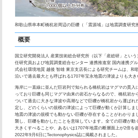
和歌山県串本町橋杭岩周辺の巨礫（「震源域」は地震調査研究推進
概要
国立研究開発法人 産業技術総合研究所（以下「産総研」という）
任研究員および地質調査総合センター 連携推進室 国内連携グルー
式会社環境地質 越後 智雄 東京支店長による研究チームは、
沿いで過去最大とも呼ばれる1707年宝永地震の津波よりも大
海岸に一直線に並んだ巨岩列で知られる橋杭岩はマグマの貫入
っており巨礫も同じマグマ由来の岩石からなるので、橋杭岩か
ついて過去に大きな津波や高潮などで巨礫が橋杭岩から運ばれ
定し、どのくらいの規模の津波によって巨礫が動くか計算しまし
地震の津波の規模でも動かない巨礫が存在することがわかりまし
襲し、巨礫を動かしたことを意味しています。全ての巨礫が動く
大きくすべることや、あるいは1707年地震の断層面上が2倍
2022年9月6日にTectonophysics誌に掲載されました。