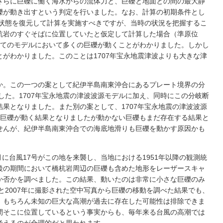
さらに巨礫に働く海水からの流体力と、巨礫と地面との間の最大静
礫が動き出すという判定を行いました。なお、計算の初期条件とし
の状態を復元して計算を実施すべきですが、当時の状況を把握するこ
杭岩のすぐそばに位置していたと仮定して計算した場合（準原位
全てのモデルにおいて多くの巨礫が動くことがわかりました。しかし
がわかりました。このことは1707年宝永地震津波よりも大きな津
か。この一つの案として紀伊半島南東沖合にあるプレート境界の分
07）の活動を考えました。1707年宝永地震の津波波源モデルに加え、同時にこの分岐断
果となりました。また別の案として、1707年宝永地震の津波波源
の巨礫が動く結果となりましたが動かない巨礫もまだ存在する結果と
せんが、紀伊半島南東沖合での海底地滑りも巨礫を動かす原因かも
月に台風17号がこの地を来襲し、当地における1951年以降の観測統
後の期間において橋杭岩周辺の巨礫も含めた地形をレーザースキャ
か否かを調べました。この結果、動いたのは非常に小さな巨礫のみ
と2007年に撮影された空中写真から巨礫の移動を調べた結果でも、
。もちろん未知の巨大な高潮が過去に存在した可能性は排除できま
間そこに位置しているという事実からも、毎年来る台風の高潮では