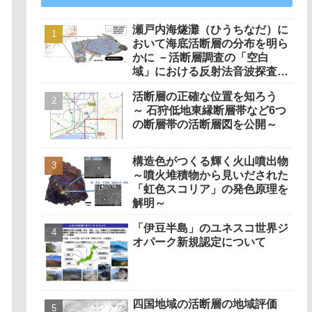
瀬戸内海燧灘（ひうちなだ）に
おいて海底活断層の分布を明ら
かに －活断層調査の「空白
域」における反射法音波探査を
実施－
活断層の正確な位置を知ろう
～ 石狩低地東縁断層帯など6つ
の断層帯の活断層図を公開～
構造色がつくる輝く火山噴出物
～噴火堆積物から見いだされた
「虹色スコリア」の発色原理を
解明～
「伊豆半島」のユネスコ世界ジ
オパーク新規認定について
四国地域の活断層の地域評価