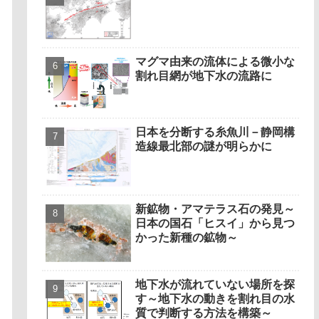
マグマ由来の流体による微小な
割れ目網が地下水の流路に
日本を分断する糸魚川－静岡構
造線最北部の謎が明らかに
新鉱物・アマテラス石の発見～
日本の国石「ヒスイ」から見つ
かった新種の鉱物～
地下水が流れていない場所を探
す～地下水の動きを割れ目の水
質で判断する方法を構築～