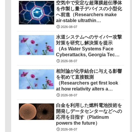
空気中で安定な超薄膜超伝導体
を作製し量子デバイスの小型化
へ前進（Researchers make
air-stable ultrathin
superconductors more
2026-08-07
scalable for quantum
水道システムへのサイバー攻撃
devices）
対策を研究し解決策を提示
（As Water Systems Face
Cyberattacks, Georgia Tech
Research Points to
2026-08-07
Solutions）
相対論が化学結合に与える影響
を初めて直接観測
（Researchers get first look
at how relativity alters a
chemical bond）
2026-08-07
白金を利用した燃料電池技術を
開発しデータセンターなどへの
応用を目指す（Platinum
powers the future）
2026-08-07