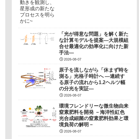
「光が得意な問題」を解く新た
な計算モデルを提案―大規模組
合せ最適化の効率化に向けた新
手法―
2026-08-07
原子を流しながら「休まず時を
測る」光格子時計へ ―連続す
る原子の流れから1.2ヘルツ幅
の分光を実証―
2026-08-07
環境フレンドリーな微生物由来
窒素肥料を開発 －海洋性紅色
光合成細菌の窒素肥料効果と環
境負荷の解明－
2026-08-07