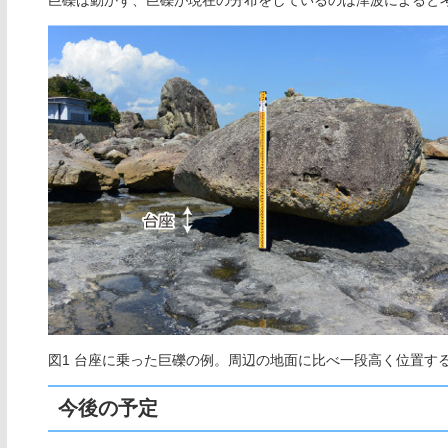
巨礫は動かず、巨礫が現在の分布をしているのは津波によると
図1 台座に乗った巨礫の例。周辺の地面に比べ一段高く位置す
今後の予定