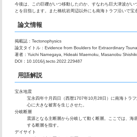
今後は、この巨礫がいつ移動したのか、すなわち巨大津波がい
とを目指します。また橋杭岩周辺以外にも南海トラフ沿いで宝
論文情報
掲載誌：Tectonophysics
論文タイトル：Evidence from Boulders for Extraordinary Tsunam
著者：Yuichi Namegaya, Hideaki Maemoku, Masanobu Shishiku
DOI：10.1016/j.tecto.2022.229487
用語解説
宝永地震
宝永四年十月四日（西暦1707年10月28日）に南海ト
心に大きな被害を生じさせた。
分岐断層
震源となる主断層から分岐して動く断層。ここでは、海
する断層を指す。
デイサイト