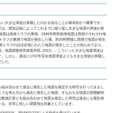
らい大きな津波が来襲したのかを知ることが基本的かつ重要です。
では、歴史記録によってこれまでに繰り返し大きな地震や津波が発
地震は南海トラフの東側、1946年昭和南海地震は西側でそれぞれ地
海トラフの東側で地震が発生した後、約30時間後に西側で地震が発生
南海トラフのほぼ全域にわたり地震が発生したことが知られており、
地震調査研究推進本部, 2013）。こういった大きな地震津波は
。しかし、過去に1707年宝永地震津波よりも大きな津波が来襲し
でした。
を組み合わせて過去に発生した地震を推定する研究を行ってきまし
ような考え方から過去に発生した地震、すなわち古地震の実態解明
の数値計算とを組み合わせて地震を推定した研究は過去にも報告例
いる、非常に珍しい調査地を対象としています。
P24300319、JP16K01223による助成を受けています。