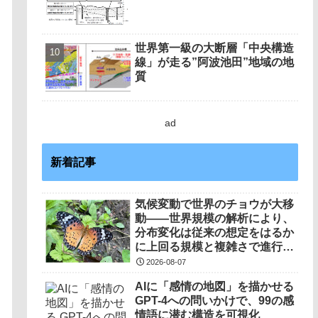
世界第一級の大断層「中央構造
線」が走る”阿波池田”地域の地
質
ad
新着記事
気候変動で世界のチョウが大移
動――世界規模の解析により、
分布変化は従来の想定をはるか
に上回る規模と複雑さで進行し
ていることを解明――
2026-08-07
AIに「感情の地図」を描かせる
GPT-4への問いかけで、99の感
情語に潜む構造を可視化