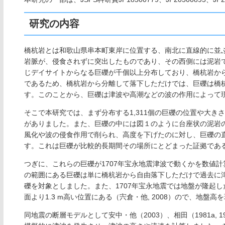
研究の内容
橋杭岩とは和歌山県串本町東岸に位置する、南北に直線的に並
岩脈が、侵食されずに突出したものであり、その西側には泥岩
じデイサイトからなる巨礫が千個以上分布しており、橋杭岩から分
であるため、橋杭岩から分離して落下しただけでは、巨礫は橋
す。このことから、巨礫は津波や高潮などの波の作用によって
そこで本研究では、まず分布する1,311個の巨礫の位置や大き
がありました。また、巨礫の中には図１のように台座状の泥岩
風化や波の侵食作用で削られ、高度を下げたのに対し、巨礫の
す。これは巨礫が比較的長期間その場所にとどまった証拠であ
つぎに、これらの巨礫が1707年宝永地震津波で動くかを数値計
の範囲にある巨礫は単に橋杭岩から自由落下しただけで過去に津
礫を対象としました。また、1707年宝永地震では地盤が隆起
面より1.3 m高い位置にある（宍倉・他, 2008）ので、地盤
同地震の断層モデルとして安中・他（2003）、相田（1981a, 1981