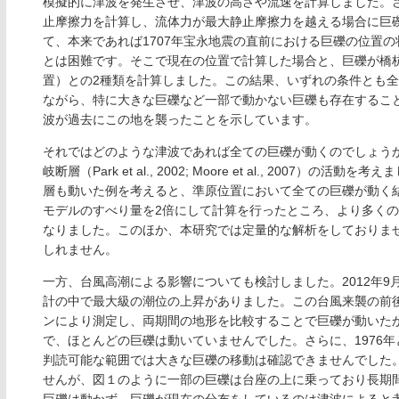
模擬的に津波を発生させ、津波の高さや流速を計算しました。
止摩擦力を計算し、流体力が最大静止摩擦力を越える場合に巨
て、本来であれば1707年宝永地震の直前における巨礫の位置
とは困難です。そこで現在の位置で計算した場合と、巨礫が橋
置）との2種類を計算しました。この結果、いずれの条件とも
ながら、特に大きな巨礫など一部で動かない巨礫も存在すること
波が過去にこの地を襲ったことを示しています。
それではどのような津波であれば全ての巨礫が動くのでしょう
岐断層（Park et al., 2002; Moore et al., 20
層も動いた例を考えると、準原位置において全ての巨礫が動く結
モデルのすべり量を2倍にして計算を行ったところ、より多く
なりました。このほか、本研究では定量的な解析をしておりま
しれません。
一方、台風高潮による影響についても検討しました。2012年9
計の中で最大級の潮位の上昇がありました。この台風来襲の前
ンにより測定し、両期間の地形を比較することで巨礫が動いた
で、ほとんどの巨礫は動いていませんでした。さらに、1976年
判読可能な範囲では大きな巨礫の移動は確認できませんでした
せんが、図１のように一部の巨礫は台座の上に乗っており長期