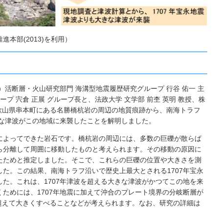
本部(2013)を利用）
活断層・火山研究部門 海溝型地震履歴研究グループ 行谷 佑一 主
プ 宍倉 正展 グループ長と、法政大学 文学部 前杢 英明 教授、株
和歌山県串本町にある名勝橋杭岩の周辺の地質痕跡から、南海トラフ
きな津波がこの地域に来襲したことを解明しました。
によってできた岩石です。橋杭岩の周辺には、多数の巨礫が散らば
ら分離して周囲に移動したものと考えられます。その移動の原因に
たためと推定しました。そこで、これらの巨礫の位置や大きさを測
た。この結果、南海トラフ沿いで歴史上最大とされる1707年宝永
た。これは、1707年津波を超える大きな津波がかつてこの地を来
ためには、1707年地震に加えて沖合のプレート境界の分岐断層が
を超えて大きくすべることなどが考えられます。なお、研究の詳細は