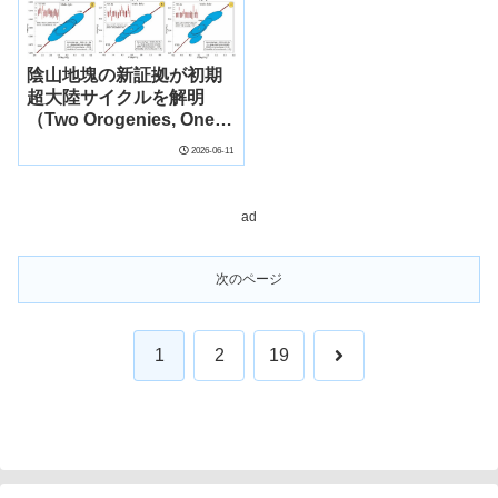
陰山地塊の新証拠が初期
超大陸サイクルを解明
（Two Orogenies, One
Craton: New Evidence
2026-06-11
from the Yinshan Block
on Earth’s Early
Supercontinent
ad
Cycles）
次のページ
次
1
2
19
へ