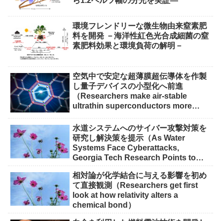
ら1.2ヘルツ幅の分光を実証―
環境フレンドリーな微生物由来窒素肥
料を開発 －海洋性紅色光合成細菌の窒
素肥料効果と環境負荷の解明－
空気中で安定な超薄膜超伝導体を作製
し量子デバイスの小型化へ前進
（Researchers make air-stable
ultrathin superconductors more
scalable for quantum devices）
水道システムへのサイバー攻撃対策を
研究し解決策を提示（As Water
Systems Face Cyberattacks,
Georgia Tech Research Points to
Solutions）
相対論が化学結合に与える影響を初め
て直接観測（Researchers get first
look at how relativity alters a
chemical bond）