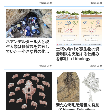
preserved brain sheds
産・育児の起源――
2026-07-29
2026-07-08
light on ‘bottom of the
evolutionary tree’）
ネアンデルタール人と現
生人類は価値観を共有し
土壌の岩相が微生物の資
ていた―小さな貝の化石
源制限を支配する仕組み
が語る人類交流の歴史―
を解明 （Lithology
Governs Microbial
2026-07-07
2026-06-30
Resource Limitation
Through Soil
Geochemistry and
Microbial Traits）
新たな羽毛恐竜種を発見
（Chinese Scientists