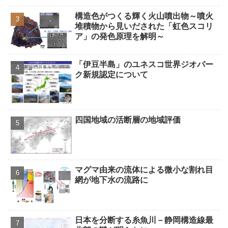
構造色がつくる輝く火山噴出物～噴火
堆積物から見いだされた「虹色スコリ
ア」の発色原理を解明～
「伊豆半島」のユネスコ世界ジオパー
ク新規認定について
四国地域の活断層の地域評価
マグマ由来の流体による微小な割れ目
網が地下水の流路に
日本を分断する糸魚川－静岡構造線最