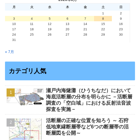
月
火
水
木
金
土
日
1
2
3
4
5
6
7
8
9
10
11
12
13
14
15
16
17
18
19
20
21
22
23
24
25
26
27
28
29
30
31
« 7月
カテゴリ人気
瀬戸内海燧灘（ひうちなだ）において
海底活断層の分布を明らかに －活断層
調査の「空白域」における反射法音波
探査を実施－
活断層の正確な位置を知ろう ～ 石狩
低地東縁断層帯など6つの断層帯の活
断層図を公開～