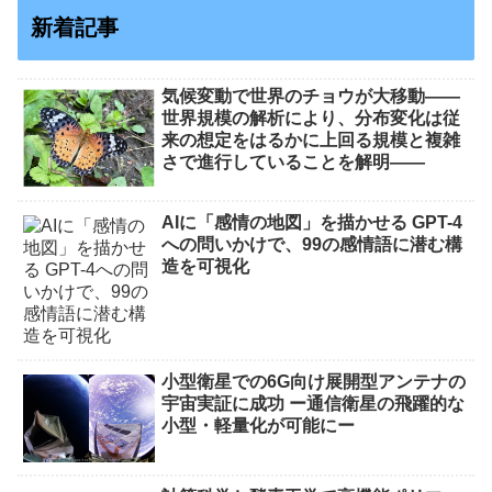
新着記事
気候変動で世界のチョウが大移動――
世界規模の解析により、分布変化は従
来の想定をはるかに上回る規模と複雑
さで進行していることを解明――
AIに「感情の地図」を描かせる GPT-4
への問いかけで、99の感情語に潜む構
造を可視化
小型衛星での6G向け展開型アンテナの
宇宙実証に成功 ー通信衛星の飛躍的な
小型・軽量化が可能にー