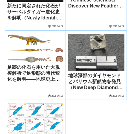
新たに同定された化石が
Discover New Feathered
サーベルタイガー進化史
Dinosaur Species）
を解明（Newly Identified
Fossil Sheds Light on
2026-06-23
2026-06-23
Evolutionary History of
Saber-Toothed Cats）
足跡の化石を用いた大規
模解析で足形態の時代変
地球深部のダイヤモンド
化を解明――地球史上最
とバリウム新鉱物を発見
大の陸上動物・竜脚類の
（New Deep Diamond
進化を探る――
and Barium Minerals
2026-06-18
2026-06-12
Named After UBC
Researchers）