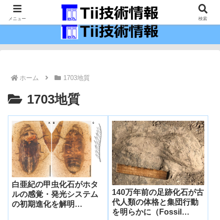
最新の科学技術の情報インフラ。
メニュー
検索
ホーム
1703地質
1703地質
白亜紀の甲虫化石がホタ
140万年前の足跡化石が古
ルの感覚・発光システム
代人類の体格と集団行動
の初期進化を解明
を明らかに（Fossil
（Cretaceous Beetle