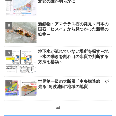
北部の謎が明らかに
新鉱物・アマテラス石の発見～日本の
国石「ヒスイ」から見つかった新種の
鉱物～
地下水が流れていない場所を探す～地
下水の動きを割れ目の水質で判断する
方法を構築～
世界第一級の大断層「中央構造線」が
走る”阿波池田”地域の地質
ad