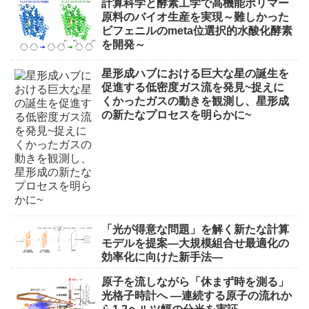
計算科学と酵素工学で高機能ポリマー
原料のバイオ生産を実現～難しかった
ビフェニルのmeta位選択的水酸化酵素
を開発～
星形成ハブにおける巨大な星の誕生を
促進する低密度ガス流を発見~捉えに
くかったガスの動きを観測し、星形成
の新たなプロセスを明らかに~
「光が得意な問題」を解く新たな計算
モデルを提案―大規模組合せ最適化の
効率化に向けた新手法―
原子を流しながら「休まず時を測る」
光格子時計へ ―連続する原子の流れか