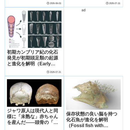
footprints reveal body
Fossil Reveals Early
2026-08-03
2026-07-31
size and group
Evolution of Firefly
ad
dynamics of 1.4-million-
Sensory and Signaling
year-old human
Systems）
relative）
初期カンブリア紀の化石
発見が初期頭足類の起源
と進化を解明（Early
Cambrian Fossil
2026-07-31
Discovery Sheds Light
on Early Cephalopod
Origin and Evolution）
ジャワ原人は現代人と同
保存状態の良い脳を持つ
様に「未熟な」赤ちゃん
化石魚が進化を解明
を産んだ――頭骨の「歪
（Fossil fish with
み」からさぐるヒト的難