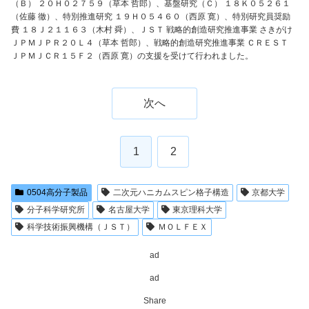
（Ｂ） ２０Ｈ０２７５９（草本 哲郎）、基盤研究（Ｃ） １８Ｋ０５２６１
（佐藤 徹）、特別推進研究 １９Ｈ０５４６０（西原 寛）、特別研究員奨励
費 １８Ｊ２１１６３（木村 舜）、ＪＳＴ 戦略的創造研究推進事業 さきがけ
ＪＰＭＪＰＲ２０Ｌ４（草本 哲郎）、戦略的創造研究推進事業 ＣＲＥＳＴ
ＪＰＭＪＣＲ１５Ｆ２（西原 寛）の支援を受けて行われました。
次へ
1
2
0504高分子製品
二次元ハニカムスピン格子構造
京都大学
分子科学研究所
名古屋大学
東京理科大学
科学技術振興機構（ＪＳＴ）
ＭＯＬＦＥＸ
ad
ad
Share