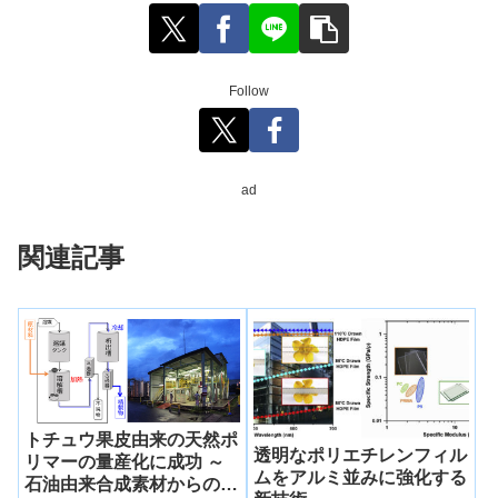
Follow
ad
関連記事
トチュウ果皮由来の天然ポ
透明なポリエチレンフィル
リマーの量産化に成功 ～
ムをアルミ並みに強化する
石油由来合成素材からの脱