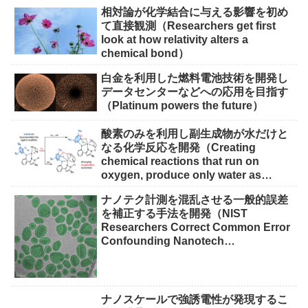
Solutions）
相対論が化学結合に与える影響を初め
て直接観測（Researchers get first
look at how relativity alters a
chemical bond）
白金を利用した燃料電池技術を開発し
データセンターなどへの応用を目指す
（Platinum powers the future）
酸素のみを利用し副生成物が水だけと
なる化学反応を開発（Creating
chemical reactions that run on
oxygen, produce only water as
waste）
ナノテク計測を混乱させる一般的誤差
を補正する手法を開発（NIST
Researchers Correct Common Error
Confounding Nanotech
Measurements）
ナノスケールで強誘電性が発現するこ