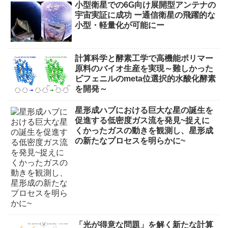
小型衛星での6G向け展開型アンテナの
宇宙実証に成功 ー通信衛星の飛躍的な
小型・軽量化が可能にー
計算科学と酵素工学で高機能ポリマー
原料のバイオ生産を実現～難しかった
ビフェニルのmeta位選択的水酸化酵素
を開発～
星形成ハブにおける巨大な星の誕生を
促進する低密度ガス流を発見~捉えに
くかったガスの動きを観測し、星形成
の新たなプロセスを明らかに~
「光が得意な問題」を解く新たな計算