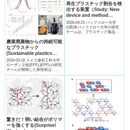
再生プラスチック割合を検
出する装置（Study: New
device and method
detect percentage of
2026-03-23 バッファロー大学
recycled plastic in plastic
(UB)米バッファロー大学の研究
チームは、プラスチック製品中
products）
に含まれる再生プラスチックの
割合を迅速に測定できる新しい
農業廃棄物からの持続可能
装置を...
なプラスチック
(Sustainable plastics
from agricultural waste)
2024-03-18 スイス連邦工科大学
ローザンヌ校(EPFL)EPFLの研究
チームが開発した新技術は、農
業廃棄物由来の糖を利用して高
性能プラスチックを生産する...
驚きだ！弱い結合がポリマ
ーを強くする(Surprise!