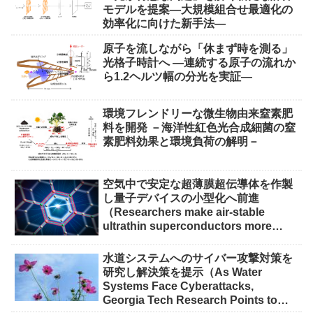
モデルを提案―大規模組合せ最適化の
効率化に向けた新手法―
原子を流しながら「休まず時を測る」
光格子時計へ ―連続する原子の流れか
ら1.2ヘルツ幅の分光を実証―
環境フレンドリーな微生物由来窒素肥
料を開発 －海洋性紅色光合成細菌の窒
素肥料効果と環境負荷の解明－
空気中で安定な超薄膜超伝導体を作製
し量子デバイスの小型化へ前進
（Researchers make air-stable
ultrathin superconductors more
scalable for quantum devices）
水道システムへのサイバー攻撃対策を
研究し解決策を提示（As Water
Systems Face Cyberattacks,
Georgia Tech Research Points to