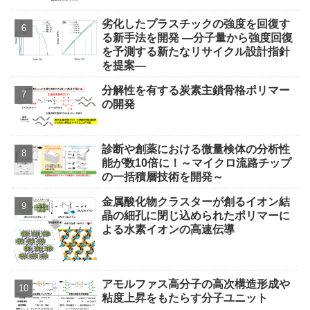
劣化したプラスチックの強度を回復す
る新手法を開発 ―分子量から強度回復
を予測する新たなリサイクル設計指針
を提案―
分解性を有する炭素主鎖骨格ポリマー
の開発
診断や創薬における微量検体の分析性
能が数10倍に！～マイクロ流路チップ
の一括積層技術を開発～
金属酸化物クラスターが創るイオン結
晶の細孔に閉じ込められたポリマーに
よる水素イオンの高速伝導
アモルファス高分子の高次構造形成や
粘度上昇をもたらす分子ユニット