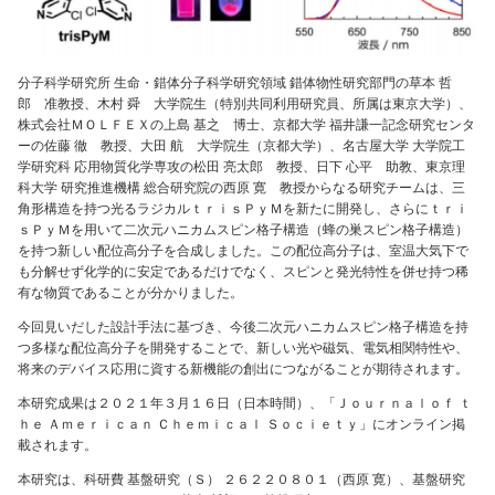
分子科学研究所 生命・錯体分子科学研究領域 錯体物性研究部門の草本 哲
郎 准教授、木村 舜 大学院生（特別共同利用研究員、所属は東京大学）、
株式会社ＭＯＬＦＥＸの上島 基之 博士、京都大学 福井謙一記念研究センタ
ーの佐藤 徹 教授、大田 航 大学院生（京都大学）、名古屋大学 大学院工
学研究科 応用物質化学専攻の松田 亮太郎 教授、日下 心平 助教、東京理
科大学 研究推進機構 総合研究院の西原 寛 教授からなる研究チームは、三
角形構造を持つ光るラジカルｔｒｉｓＰｙＭを新たに開発し、さらにｔｒｉ
ｓＰｙＭを用いて二次元ハニカムスピン格子構造（蜂の巣スピン格子構造）
を持つ新しい配位高分子を合成しました。この配位高分子は、室温大気下で
も分解せず化学的に安定であるだけでなく、スピンと発光特性を併せ持つ稀
有な物質であることが分かりました。
今回見いだした設計手法に基づき、今後二次元ハニカムスピン格子構造を持
つ多様な配位高分子を開発することで、新しい光や磁気、電気相関特性や、
将来のデバイス応用に資する新機能の創出につながることが期待されます。
本研究成果は２０２１年３月１６日（日本時間）、「Ｊｏｕｒｎａｌｏｆ ｔ
ｈｅ Ａｍｅｒｉｃａｎ Ｃｈｅｍｉｃａｌ Ｓｏｃｉｅｔｙ」にオンライン掲
載されます。
本研究は、科研費 基盤研究（Ｓ） ２６２２０８０１（西原 寛）、基盤研究