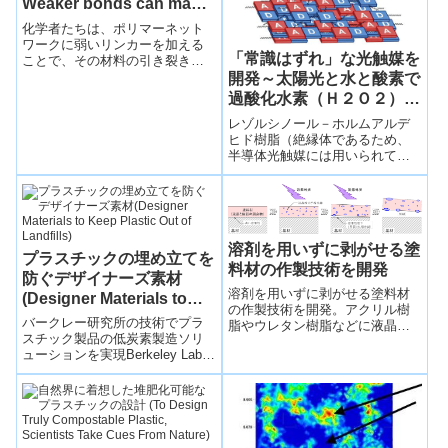
Weaker bonds can make
polymers stronger)
化学者たちは、ポリマーネット
ワークに弱いリンカーを加える
「常識はずれ」な光触媒を
ことで、その材料の引き裂き耐
性を劇的に向上させた。By
開発～太陽光と水と酸素で
adding weak linkers to a...
過酸化水素（Ｈ２Ｏ２）を
合成～
レゾルシノール－ホルムアルデ
ヒド樹脂（絶縁体であるため、
半導体光触媒には用いられてこ
なかった）を、独自の高温水熱
法により合成することにより、
太陽光エネルギーを用いて水と
酸素からＨ２Ｏ２を最大効率で
生成するＲＦ光触媒樹脂の開発
溶剤を用いずに剥がせる塗
に成功した。
プラスチックの埋め立てを
料材の作製技術を開発
防ぐデザイナーズ素材
溶剤を用いずに剥がせる塗料材
(Designer Materials to
の作製技術を開発。アクリル樹
Keep Plastic Out of
バークレー研究所の技術でプラ
脂やウレタン樹脂などに液晶成
Landfills)
スチック製品の低炭素製造ソリ
分を均一に混合した新たな樹脂
ューションを実現Berkeley Lab
を開発した。特定の波長の近紫
technology provides low-carbon
外光を照射すると、均一に混合
...
されていた液晶成分の凝集構造
が変化し、樹脂から相分離す
る。