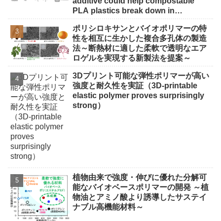
additive could help compostable
PLA plastics break down in
backyard bins）
ポリシロキサンとバイオポリマーの特
性を相互に生かした複合多孔体の製造
法～断熱材に適した柔軟で透明なエア
ロゲルを実現する新製法を提案～
3Dプリント可能な弾性ポリマーが高い
強度と耐久性を実証（3D-printable
elastic polymer proves surprisingly
strong）
植物由来で強度・伸びに優れた分解可
能なバイオベースポリマーの開発 ～植
物油とアミノ酸より誘導したサステイ
ナブル高機能材料～