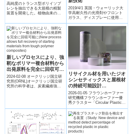
新技術
却に向けて～
高純度のトランス型ポリイソプ
2019/4/1 英国・ウォーリック大
レンを抽出できる大規模の精製
学高耐久性の光滑剤やフロント
装置を開発した。植物由来の持
ガラス、ディスプレーに使用で
続可能な新素材として、高付加
きる透明なポリエチレンフィル
価値品への応用を足がかりに新
ムをアルミ並みに強化する新技
規産業への展開を目指す。
術 (Ne...
新しいプロセスにより、強
靭なポリマー複合材料から
出発原料を完全に回収可能
リサイクル材を用いたジオ
に(New process allows
2024-02-08 オークリッジ国立研
シンセティックスと屋根材
full recovery of starting
究所(ORNL)オークリッジ国立研
の持続可能設計
究所の科学者は、炭素繊維強化
materials from tough
ポリマー（CFRP）の合成経路を
（Sustainable Design of
polymer composites)
2026-01-05 フラウンホーファー
設計し、すべての原料を回収...
Geosynthetics and Roof
研究機構フラウンホーファー優
秀クラスター「Circular Plastics
Underlayments Made
Economy (CCPE)」の研究チー
from Recyclates）
ム...