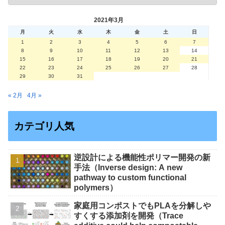
2021年3月
月
火
水
木
金
土
日
1
2
3
4
5
6
7
8
9
10
11
12
13
14
15
16
17
18
19
20
21
22
23
24
25
26
27
28
29
30
31
« 2月
4月 »
カテゴリ人気
逆設計による機能性ポリマー開発の新
手法（Inverse design: A new
pathway to custom functional
polymers）
家庭用コンポストでもPLAを分解しや
すくする添加剤を開発（Trace