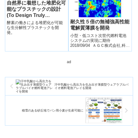
自然界に着想した堆肥化可
能なプラスチックの設計
(To Design Truly
Compostable Plastic,
耐久性５倍の無補強高性能
酵素の働きによる堆肥化が可能
Scientists Take Cues
電解質薄膜を開発
な生分解性プラスチックを開
発。
From Nature)
小型・低コスト次世代燃料電池
システムの実現に期待
2018/09/04 ＡＧＣ株式会社,科学
技術振興機構（ＪＳＴ）,内閣府
政策統括官（科学技術・イノベ
ーション担...
ad
汗中乳酸から高出力を生み出す薄膜型ウェアラブルバ
イオ燃料電池アレイを開発
積雪のある砂丘地でパン用小麦が生産可能に