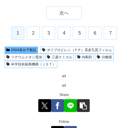
次へ
1
2
3
4
5
6
7
0504高分子製品
ポリプロピレン（ＰＰ）系多孔質フィルム
リチウムイオン電池
三菱ケミカル
内閣府
分離膜
科学技術振興機構（ＪＳＴ）
ad
ad
Share
Follow