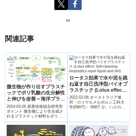
ad
関連記事
ロータス効果で水や泥を跳
ね返す自己洗浄型バイオプ
微生物が作り出すプラスチ
ラスチック (Lotus effect:
ックでポリ乳酸の生分解性
Self-cleaning bioplastics
2022-02-08 オーストラリア連
と伸びを改善～海洋プラス
repel liquid and dirt)
邦・ロイヤルメルボルン工科大
チックごみ問題の解決に貢
2024-03-26 産業技術総合研究所
学(RMIT)・ RMIT が、ハスの葉
献～
ポイント 微生物により生合成さ
のように水分や泥を跳ね返して
れるプラスチック材料をポリ乳
自己洗浄する生分解性バイオ...
酸にブレンドすることで、ポリ
乳酸の海水中での生分解を促進
ブレ...