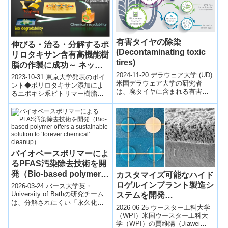
有害タイヤの除染
伸びる・治る・分解するポ
(Decontaminating toxic
リロタキサン含有高機能樹
tires)
脂の作製に成功～ ネック
レス状超分子が拓く環境配
2024-11-20 デラウェア大学 (UD)
2023-10-31 東京大学発表のポイ
米国デラウェア大学の研究者
慮型エポキシ系ビトリマー
ント◆ポリロタキサン添加によ
は、廃タイヤに含まれる有害化
るエポキシ系ビトリマー樹脂の
～
学物質6PPDを効果的に除去する
高性能化（靭性、自己修復性、
方法を開発しました。6PPD...
成形加工性、ケミカルリサイク
ル性、海...
バイオベースポリマーによ
るPFAS汚染除去技術を開
発（Bio-based polymer
カスタマイズ可能なハイド
offers a sustainable
ロゲルインプラント製造シ
2026-03-24 バース大学英・
solution to ‘forever
University of Bathの研究チーム
ステムを開発
は、分解されにくい「永久化学
chemical’ cleanup）
（Researchers Develop
2026-06-25 ウースター工科大学
物質」と呼ばれるPFASを除去す
System to Customize
（WPI）米国ウースター工科大
るための持続可能...
学（WPI）の賈維陽（Jiawei
Hydrogel Implants）