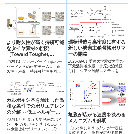
Yang）准教授らは、生体内で長
期間機能するハイドロゲ...
環状構造を高密度に有する
より耐久性が高く持続可能
新しい炭素主鎖骨格ポリマ
なタイヤ素材の開発
ーの開発
（Toward Tougher,
Longer-Lasting, More
2025-09-01 愛媛大学愛媛大学の
2026-04-27 ハーバード大学ハー
下元浩晃准教授・井原栄治教授
Sustainable Tires）
バード大学の研究チームは、耐
らは、ジアゾ酢酸エステルをモ
久性・寿命・持続可能性を同時
ノマーとする独自の重合法によ
に向上させる新しいタイヤ材料
り、主鎖炭素上に高密度で環状
の設計手法を開発した。従来の
構造を導...
ゴムは摩...
カルボキシ基を活用した温
和な条件でのポリエチレン
の分解 ～低エネルギーで
亀裂が広がる速度を決める
再利用できるプラスチック
2024-07-04 東京大学発表のポイ
メカニズムを解明
の開発に向けて～
ント◆ カルボキシ基（-COOH）
ゴム材料に加える外力が一定値
を少量含むポリエチレン（分子
を超えると、亀裂が広がる速度
量10,000程度）を対象とし、セ