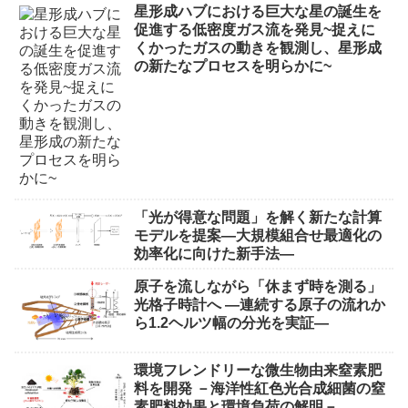
星形成ハブにおける巨大な星の誕生を
促進する低密度ガス流を発見~捉えに
くかったガスの動きを観測し、星形成
の新たなプロセスを明らかに~
「光が得意な問題」を解く新たな計算
モデルを提案―大規模組合せ最適化の
効率化に向けた新手法―
原子を流しながら「休まず時を測る」
光格子時計へ ―連続する原子の流れか
ら1.2ヘルツ幅の分光を実証―
環境フレンドリーな微生物由来窒素肥
料を開発 －海洋性紅色光合成細菌の窒
素肥料効果と環境負荷の解明－