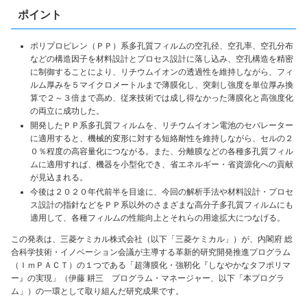
ポイント
ポリプロピレン（ＰＰ）系多孔質フィルムの空孔径、空孔率、空孔分布
などの構造因子を材料設計とプロセス設計に落し込み、空孔構造を精密
に制御することにより、リチウムイオンの透過性を維持しながら、フィ
ルム厚みを５マイクロメートルまで薄膜化し、突刺し強度を単位厚み換
算で２～３倍まで高め、従来技術では成し得なかった薄膜化と高強度化
の両立に成功した。
開発したＰＰ系多孔質フィルムを、リチウムイオン電池のセパレーター
に適用すると、機械的変形に対する短絡耐性を維持しながら、セルの２
０％程度の高容量化につながる。また、分離膜などの各種多孔質フィル
ムに適用すれば、機器を小型化でき、省エネルギー・省資源化への貢献
が見込まれる。
今後は２０２０年代前半を目途に、今回の解析手法や材料設計・プロセ
ス設計の指針などをＰＰ系以外のさまざまな高分子多孔質フィルムにも
適用して、各種フィルムの性能向上とそれらの用途拡大につなげる。
この発表は、三菱ケミカル株式会社（以下「三菱ケミカル」）が、内閣府 総
合科学技術・イノベーション会議が主導する革新的研究開発推進プログラム
（ＩｍＰＡＣＴ）の１つである「超薄膜化・強靭化『しなやかなタフポリマ
ー』の実現」（伊藤 耕三 プログラム・マネージャー、以下「本プログラ
ム」）の一環として取り組んだ研究成果です。