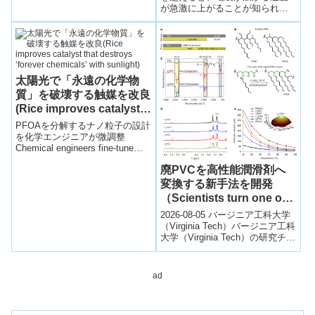
が急激に上がることが知られて
リウム触媒共存下で可視光...
いる。この現象が、亀裂先端で
ゴムからガラスへと状態が変わ
ることによって生じることを明
らかにした。
太陽光で「永遠の化学物
質」を破壊する触媒を改良
(Rice improves catalyst
that destroys ‘forever
PFOAを分解するナノ粒子の設計
chemicals’ with sunlight)
を化学エンジニアが微調整
Chemical engineers fine-tune
design of PFOA-destroyi...
廃PVCを高性能潤滑剤へ
変換する新手法を開発
（Scientists turn one of
the world’s most hated
2026-08-05 バージニア工科大学
plastics into premium
（Virginia Tech）バージニア工科
大学（Virginia Tech）の研究チー
lubricant）
ムは、**ポリ塩化ビニル（PVC...
ad