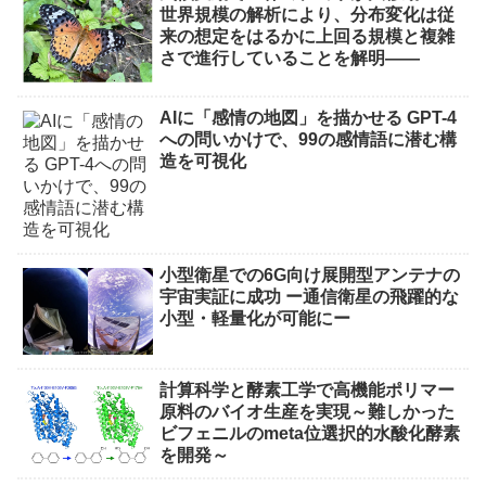
世界規模の解析により、分布変化は従
来の想定をはるかに上回る規模と複雑
さで進行していることを解明――
AIに「感情の地図」を描かせる GPT-4
への問いかけで、99の感情語に潜む構
造を可視化
小型衛星での6G向け展開型アンテナの
宇宙実証に成功 ー通信衛星の飛躍的な
小型・軽量化が可能にー
計算科学と酵素工学で高機能ポリマー
原料のバイオ生産を実現～難しかった
ビフェニルのmeta位選択的水酸化酵素
を開発～