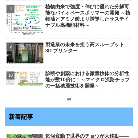
植物由来で強度・伸びに優れた分解可
能なバイオベースポリマーの開発 ～植
物油とアミノ酸より誘導したサステイ
ナブル高機能材料～
製造業の未来を担う高スループット
3D プリンター
診断や創薬における微量検体の分析性
能が数10倍に！～マイクロ流路チップ
の一括積層技術を開発～
ad
新着記事
気候変動で世界のチョウが大移動――