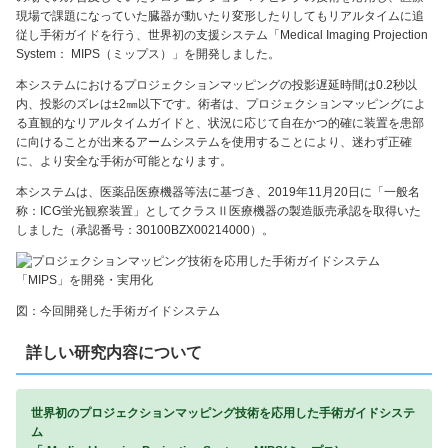
現場で課題になっていた臓器が動いたり変形したりしてもリアルタイムに追
従し手術ガイドを行う、世界初の支援システム「Medical Imaging Projection
System： MIPS（ミップス）」を開発しました。
本システムにおけるプロジェクションマッピングの投影遅延時間は0.2秒以
内、投影のズレは±2㎜以下です。術者は、プロジェクションマッピングによ
る直観的なリアルタイムガイドと、状況に応じて自在かつ的確に装置を患部
に向けることが出来るアームシステムを使用することにより、迷わず正確
に、より安全な手術が可能となります。
本システムは、医薬品医療機器等法に基づき、2019年11月20日に「一般名
称：ICG蛍光観察装置」としてクラスⅡ医療機器の製造販売承認を取得いた
しました（承認番号：30100BZX00214000）。
図：今回開発した手術ガイドシステム
詳しい研究内容について
世界初のプロジェクションマッピング技術を応用した手術ガイドシステ
ム