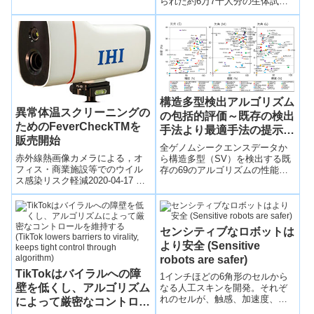
ーヨーク大学の研究...
られた約6万7千人分の生体試
Shows)
料・情報の分譲を開始する。対
象の試料はDNA・血漿・血清・
尿、情報は調査票情報・血液と
尿の検査情報・特定健診情報で
す。
構造多型検出アルゴリズム
異常体温スクリーニングの
の包括的評価～既存の検出
ためのFeverCheckTMを
手法より最適手法の提示が
販売開始
可能に～
全ゲノムシークエンスデータか
赤外線熱画像カメラによる，オ
ら構造多型（SV）を検出する既
フィス・商業施設等でのウイル
存の69のアルゴリズムの性能評
ス感染リスク軽減2020-04-17 株
価を行い、高精度でSVを検出す
式会社IHI株式会社IHIの子会社で
るためのツールの選定や組み合
ある株式会社IHI検査計測（...
わせの選別などを提供する基盤
情報を確立した。
センシティブなロボットは
より安全 (Sensitive
robots are safer)
TikTokはバイラルへの障
1インチほどの6角形のセルから
壁を低くし、アルゴリズム
なる人工スキンを開発。それぞ
れのセルが、触感、加速度、接
によって厳密なコントロー
近度、温度を検出するマイクロ