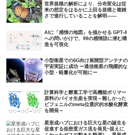
世界規模の解析により、分布変化は従
来の想定をはるかに上回る規模と複雑
さで進行していることを解明――
AIに「感情の地図」を描かせる GPT-4
への問いかけで、99の感情語に潜む構
造を可視化
小型衛星での6G向け展開型アンテナの
宇宙実証に成功 ー通信衛星の飛躍的な
小型・軽量化が可能にー
計算科学と酵素工学で高機能ポリマー
原料のバイオ生産を実現～難しかった
ビフェニルのmeta位選択的水酸化酵素
を開発～
星形成ハブにおける巨大な星の誕生を
促進する低密度ガス流を発見~捉えに
くかったガスの動きを観測し、星形成