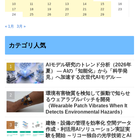
10
11
12
13
14
15
16
17
18
19
20
21
22
23
24
25
26
27
28
29
« 1月
3月 »
カテゴリ人気
AIモデル研究のトレンド分析（2026年
夏） ― AIの「知能化」から「科学発
見」へ加速する次世代AIモデル ―
環境有害物質を検知して振動で知らせ
るウェアラブルパッチを開発
（Wearable Patch Vibrates When It
Detects Environmental Hazards）
建物・設備の管理を効率化 空間データ
作成・利活用AIソリューション実証実
験を開始 ～リコー独自の光学技術とAI