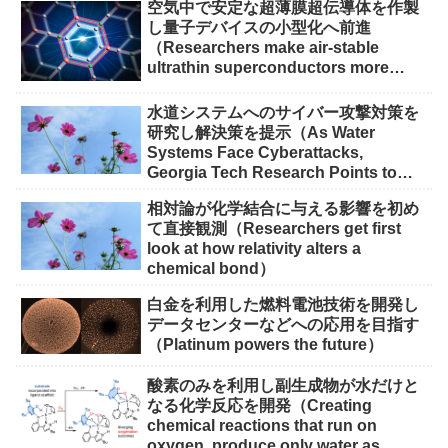
空気中で安定な超薄膜超伝導体を作製
し量子デバイスの小型化へ前進
（Researchers make air-stable
ultrathin superconductors more
scalable for quantum devices）
水道システムへのサイバー攻撃対策を
研究し解決策を提示（As Water
Systems Face Cyberattacks,
Georgia Tech Research Points to
Solutions）
相対論が化学結合に与える影響を初め
て直接観測（Researchers get first
look at how relativity alters a
chemical bond）
白金を利用した燃料電池技術を開発し
データセンターなどへの応用を目指す
（Platinum powers the future）
酸素のみを利用し副生成物が水だけと
なる化学反応を開発（Creating
chemical reactions that run on
oxygen, produce only water as