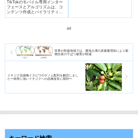
ルを維持する(TikTok
TikTokのモバイル専用インター
プロセッサーとセンサーを搭
lowers barriers to virality,
フェースとアルゴリズムは、コ
載。ロボットが周囲を詳細に高
ンテンツ作成とバイラリティを
keeps tight control
感度で感知、人間の近くで作動
これまでと同様に容易にする
する際の安全性の向上と事故の
through algorithm)
が、クリエイターの燃え尽き症
回避に。
候群を促進するT...
ad
世界の乾燥地域では、農地土壌の炭素量増加により穀
物生産の干ばつ被害が軽減
イチジク近縁種イヌビワのゲノム配列を解読しまし
た〜病害に強いイチジクへの品種改良に期待〜