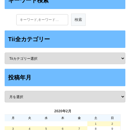
キーワード検索
Tii全カテゴリー
投稿年月
2020年2月
月
火
水
木
金
土
日
1
2
3
4
5
6
7
8
9