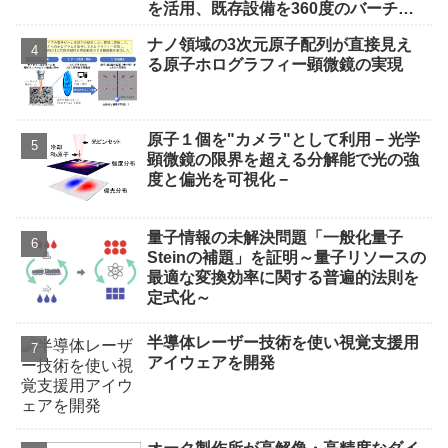
を活用、既存設備を360度のバーチャ
ル空間に再現しデジタル管理～
ナノ領域の3次元原子配列が直接見え
る原子ホログラフィー顕微鏡の実現
原子１個を"カメラ"として利用 − 光学
顕微鏡の限界を超える分解能で光の強
度と偏光を可視化 −
量子情報の未解決問題「一般化量子
Steinの補題」を証明～量子リソースの
最適な変換効率に関する普遍的法則を
定式化～
半導体レーザー技術を使い視覚支援用
アイウェアを開発