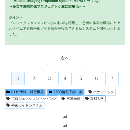
「-
M
edical
I
maging
P
rojection
S
ystem-
MIPS
(
ミップス)」
～産官学連携開発プロジェクトが遂に実用化へ～
ポイント
プロジェクションマッピングの技術を応用し、患者の体表や臓器にリア
ルタイムで直接手術ガイド情報を投影できる新システムを開発いたしま
した。
次へ
1
2
3
4
5
6
7
0110情報・精密機器
1600情報工学一般
パナソニック
プロジェクションマッピング
三鷹光器
京都大学
手術ガイドシステム
ad
ad