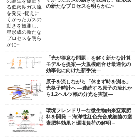
の新たなプロセスを明らかに~
「光が得意な問題」を解く新たな計算
モデルを提案―大規模組合せ最適化の
効率化に向けた新手法―
原子を流しながら「休まず時を測る」
光格子時計へ ―連続する原子の流れか
ら1.2ヘルツ幅の分光を実証―
環境フレンドリーな微生物由来窒素肥
料を開発 －海洋性紅色光合成細菌の窒
素肥料効果と環境負荷の解明－