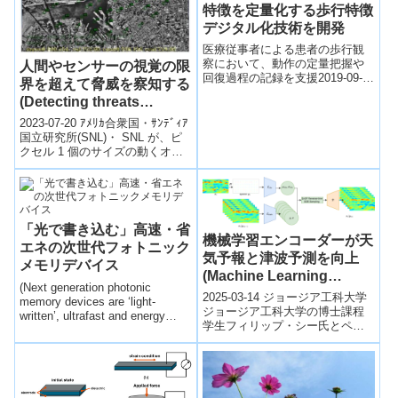
特徴を定量化する歩行特徴
デジタル化技術を開発
医療従事者による患者の歩行観
察において、動作の定量把握や
人間やセンサーの視覚の限
回復過程の記録を支援2019-09-
界を超えて脅威を察知する
18 株式会社富士通研究所,富士
(Detecting threats
通株式会社株式会社富士通研究
beyond the limits of
所（...
2023-07-20 ｱﾒﾘｶ合衆国・ｻﾝﾃﾞｨｱ
human, sensor sight )
国立研究所(SNL)・ SNL が、ピ
クセル 1 個のサイズの動くオブ
ジェクトを特定・追跡・検出す
る、Mult...
「光で書き込む」高速・省
機械学習エンコーダーが天
エネの次世代フォトニック
気予報と津波予測を向上
メモリデバイス
(Machine Learning
(Next generation photonic
Encoder Improves
2025-03-14 ジョージア工科大学​
memory devices are ‘light-
Weather Forecasting and
ジョージア工科大学の博士課程
written’, ultrafast and energy
学生フィリップ・シー氏とペ
Tsunami Prediction)
efficient)オールオプティカルスイ
ン・チェン助教授は、新たな機
ッチング(AOS)と磁気ハートドラ
械学習技術「Latent-EnSF」...
イブによる、高速・高効率メモ
リデバイスのハイブリッド技術
を開発。