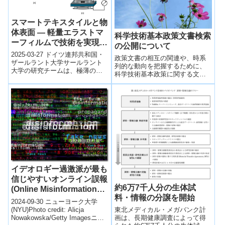
スマートテキスタイルと物
体表面 ― 軽量エラストマ
科学技術基本政策文書検索
ーフィルムで技術を実現
の公開について
(Smart textiles and
2025-03-27 ドイツ連邦共和国・
政策文書の相互の関連や、時系
surfaces – How
ザールラント大学サールラント
列的な動向を把握するために、
大学の研究チームは、極薄の誘
lightweight elastomer
科学技術基本政策に関する文書
電性エラストマーフィルムを用
films are bringing tech to
を収録し、検索できるシステム
いたスマートテキスタイル技術
を公開した。
life)
を開発し...
イデオロギー過激派が最も
信じやすいオンライン誤報
約6万7千人分の生体試
(Online Misinformation
料・情報の分譲を開始
Most Likely to be
2024-09-30 ニューヨーク大学
Believed by Ideological
(NYU)Photo credit: Alicja
東北メディカル・メガバンク計
Nowakowska/Getty Imagesニュ
画は、長期健康調査によって得
Extremists, New Study