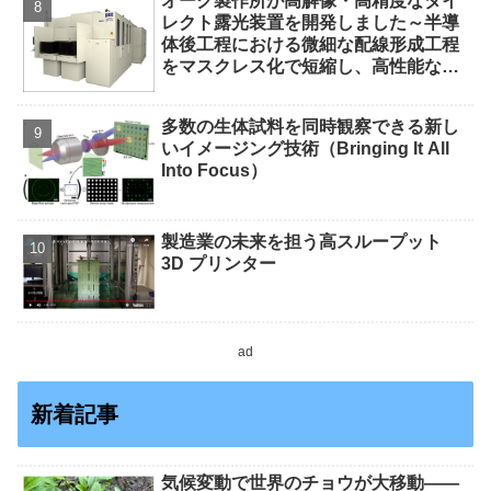
オーク製作所が高解像・高精度なダイ
レクト露光装置を開発しました～半導
体後工程における微細な配線形成工程
をマスクレス化で短縮し、高性能な先
端半導体パッケージの製造コスト低減
に貢献します～
多数の生体試料を同時観察できる新し
いイメージング技術（Bringing It All
Into Focus）
製造業の未来を担う高スループット
3D プリンター
ad
新着記事
気候変動で世界のチョウが大移動――