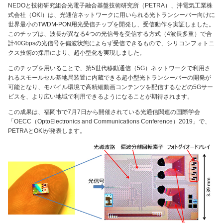
NEDOと技術研究組合光電子融合基盤技術研究所（PETRA）、沖電気工業株
式会社（OKI）は、光通信ネットワークに用いられる光トランシーバー向けに
世界最小のTWDM-PON用光受信チップを開発し、受信動作を実証しました。
このチップは、波長が異なる4つの光信号を受信する方式（4波長多重）で合
計40Gbpsの光信号を偏波状態によらず受信できるもので、シリコンフォトニ
クス技術の採用により、超小型化を実現しました。
このチップを用いることで、第5世代移動通信（5G）ネットワークで利用さ
れるスモールセル基地局装置に内蔵できる超小型光トランシーバーの開発が
可能となり、モバイル環境で高精細動画コンテンツを配信するなどの5Gサー
ビスを、より広い地域で利用できるようになることが期待されます。
この成果は、福岡市で7月7日から開催されている光通信関連の国際学会
「OECC（OptoElectronics and Communications Conference）2019」で、
PETRAとOKIが発表します。