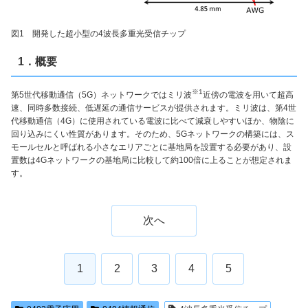
図1 開発した超小型の4波長多重光受信チップ
1．概要
※1
第5世代移動通信（5G）ネットワークではミリ波
近傍の電波を用いて超高
速、同時多数接続、低遅延の通信サービスが提供されます。ミリ波は、第4世
代移動通信（4G）に使用されている電波に比べて減衰しやすいほか、物陰に
回り込みにくい性質があります。そのため、5Gネットワークの構築には、ス
モールセルと呼ばれる小さなエリアごとに基地局を設置する必要があり、設
置数は4Gネットワークの基地局に比較して約100倍に上ることが想定されま
す。
次へ
1
2
3
4
5