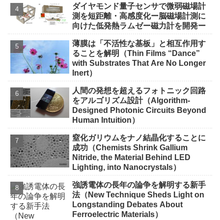
ダイヤモンド量子センサで微弱磁場計
測を短距離・高感度化ー脳磁場計測に
向けた低発熱ラムゼー磁力計を開発ー
薄膜は「不活性な基板」と相互作用す
ることを解明（Thin Films “Dance”
with Substrates That Are No Longer
Inert）
人間の発想を超えるフォトニック回路
をアルゴリズム設計（Algorithm-
Designed Photonic Circuits Beyond
Human Intuition）
窒化ガリウムをナノ結晶化することに
成功（Chemists Shrink Gallium
Nitride, the Material Behind LED
Lighting, into Nanocrystals）
強誘電体の長年の論争を解明する新手
法（New Technique Sheds Light on
Longstanding Debates About
Ferroelectric Materials）