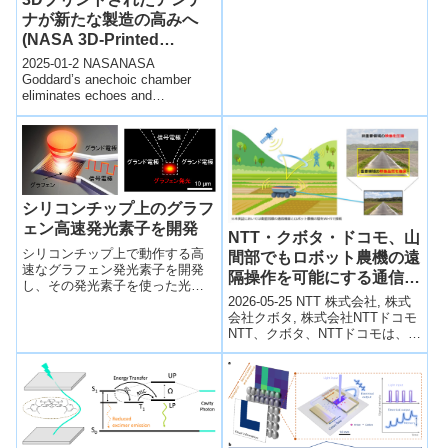
現することに成功した。材料に
ナが新たな製造の高みへ
着目することで増幅率を従来の
(NASA 3D-Printed
７００パーセント近く向上する
ことができた。
Antenna Takes Additive
2025-01-2 NASANASA
Manufacturing to New
Goddard’s anechoic chamber
eliminates echoes and
Heights)
reflections ...
シリコンチップ上のグラフ
ェン高速発光素子を開発
NTT・クボタ・ドコモ、山
シリコンチップ上で動作する高
間部でもロボット農機の遠
速なグラフェン発光素子を開発
隔操作を可能にする通信技
し、その発光素子を使った光通
術を実証 ～モバイル通信
信を実演するとともに、光のオ
2026-05-25 NTT 株式会社, 株式
と衛星通信の連携と映像制
ン／オフを高速に変化（高速変
会社クボタ, 株式会社NTTドコモ
調）できるメカニズムも新たに
NTT、クボタ、NTTドコモは、山
御により全国エリアでスマ
発見しました。
間部におけるロボット農機の遠
ート農業を可能に～
隔操作・遠隔監視を...