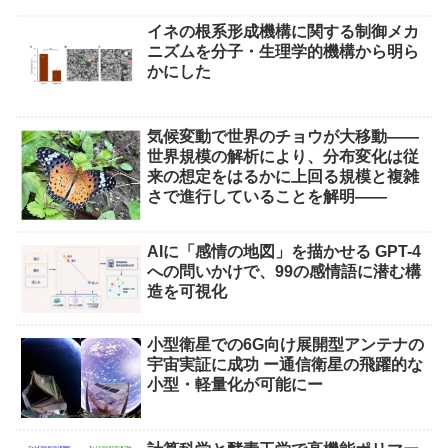
イネの根系形成機構に関する制御メカ
ニズムを分子・生理学的機構から明ら
かにした
気候変動で世界のチョウが大移動――
世界規模の解析により、分布変化は従
来の想定をはるかに上回る規模と複雑
さで進行していることを解明――
AIに「感情の地図」を描かせる GPT-4
への問いかけで、99の感情語に潜む構
造を可視化
小型衛星での6G向け展開型アンテナの
宇宙実証に成功 ー通信衛星の飛躍的な
小型・軽量化が可能にー