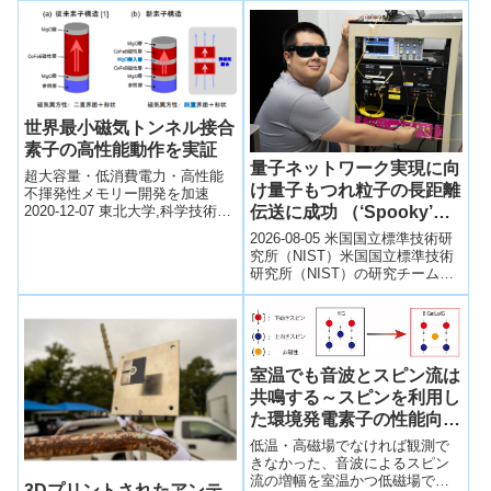
世界最小磁気トンネル接合
素子の高性能動作を実証
量子ネットワーク実現に向
超大容量・低消費電力・高性能
け量子もつれ粒子の長距離
不揮発性メモリー開発を加速
伝送に成功 （‘Spooky’
2020-12-07 東北大学,科学技術振
興機構ポイント 直径がわずか原
Particles Transit DC
2026-08-05 米国国立標準技術研
子１０個程度（２．３ナノメー
Suburbs, a Step Toward
究所（NIST）米国国立標準技術
トル）...
研究所（NIST）の研究チーム
a Quantum Network） を
は、量子ネットワーク実現に向
選択 量子ネットワーク実
けた実証実験として、ワシント
現に向け量子もつれ粒子の
ン...
長距離伝送に成功
（‘Spooky’ Particles
室温でも音波とスピン流は
Transit DC Suburbs, a
共鳴する～スピンを利用し
Step Toward a Quantum
た環境発電素子の性能向上
Network）
に期待～
低温・高磁場でなければ観測で
きなかった、音波によるスピン
流の増幅を室温かつ低磁場で実
3Dプリントされたアンテ