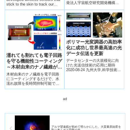
発法人宇宙航空研究開発機構
～
stick to the skin to track our
（以下「JAXA」という）と、
health)皮膚が発信する生体信号
JAXAの光衛星間通信システム
を検出し、衣服に留められた受
「L...
信機に無線で送信するシステム
を開発。オーダーメイド医療・
健康管理システムへの応用が期
待。
ポリマー光変調器の高効率
化に成功し世界最高速の光
データ伝送を更新
濡れても割れても電子回路
データセンターの大規模化に向
を守る機能性コーティング
けた光送信技術の応用に期待
～木材由来のナノ繊維が短
2020-08-24 九州大学,科学技術振
絡(ショート)を防ぐ～
木材由来のナノ繊維を電子回路
興機構ポイント イーサネットの
にコーティングするだけで、水
情報トラフィックの増加が進む
濡れ故障を長時間抑制可能であ
一方で...
ることを発見した。
ad
アルマ望遠鏡が初めて明らかにした、大質量原始星を
取り巻くガス円盤の姿