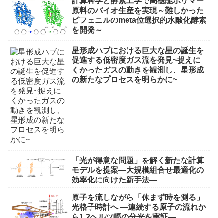
計算科学と酵素工学で高機能ポリマー
原料のバイオ生産を実現～難しかった
ビフェニルのmeta位選択的水酸化酵素
を開発～
星形成ハブにおける巨大な星の誕生を
促進する低密度ガス流を発見~捉えに
くかったガスの動きを観測し、星形成
の新たなプロセスを明らかに~
「光が得意な問題」を解く新たな計算
モデルを提案―大規模組合せ最適化の
効率化に向けた新手法―
原子を流しながら「休まず時を測る」
光格子時計へ ―連続する原子の流れか
ら1.2ヘルツ幅の分光を実証―