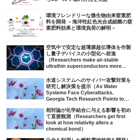
環境フレンドリーな微生物由来窒素肥
料を開発 －海洋性紅色光合成細菌の窒
素肥料効果と環境負荷の解明－
空気中で安定な超薄膜超伝導体を作製
し量子デバイスの小型化へ前進
（Researchers make air-stable
ultrathin superconductors more
scalable for quantum devices）
水道システムへのサイバー攻撃対策を
研究し解決策を提示（As Water
Systems Face Cyberattacks,
Georgia Tech Research Points to
Solutions）
相対論が化学結合に与える影響を初め
て直接観測（Researchers get first
look at how relativity alters a
chemical bond）