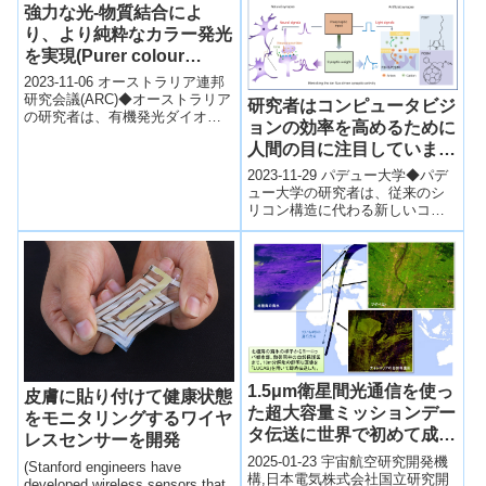
強力な光-物質結合によ
り、より純粋なカラー発光
を実現(Purer colour
emission through strong
2023-11-06 オーストラリア連邦
light-matter coupling)
研究会議(ARC)◆オーストラリア
研究者はコンピュータビジ
の研究者は、有機発光ダイオー
ョンの効率を高めるために
ド(OLED)の性能向上を目指し、
人間の目に注目しています
新しいアプローチを発表し...
(Researchers look to the
2023-11-29 パデュー大学◆パデ
human eye to boost
ュー大学の研究者は、従来のシ
リコン構造に代わる新しいコン
computer vision
ピュータビジョンアプローチを
efficiency)
開発中。彼らは自然を模倣し、
人工網膜...
1.5μm衛星間光通信を使っ
皮膚に貼り付けて健康状態
た超大容量ミッションデー
をモニタリングするワイヤ
タ伝送に世界で初めて成功
レスセンサーを開発
～JAXAとNECによる宇宙
2025-01-23 宇宙航空研究開発機
(Stanford engineers have
空間での光通信の取り組み
構,日本電気株式会社国立研究開
developed wireless sensors that