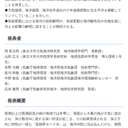
ことを発見した。
◆大気循環、海洋循環、海洋化学成分の十年規模変動が北太平洋を横断して
リンクしていることを示した。
◆気候変動における海洋の役割解明や、気候変動が海洋酸性化や生物生産に
与える影響の解明に資することが期待される。
発表者
岡 英太郎（東京大学大気海洋研究所 海洋物理学部門 准教授）
山田 広大（東京大学大学院理学系研究科 地球惑星科学専攻 博士課程１年
生）
笹野 大輔（気象庁地球環境・海洋部海洋気象課 技術専門官）
延与 和敬（気象庁地球環境・海洋部海洋気象課 技術専門官）
中野 俊也（気象庁地球環境・海洋部海洋気象課海洋環境解析センター 所
長）
石井 雅男（気象庁気象研究所海洋・地球化学研究部 部長）
発表概要
黒潮および黒潮続流の南の海域では冬季に、海面から大量の熱が大気に放出
され、深さ数百mに達する深い対流が起こる。その結果形成される、深さ方
向に特性が一様な「亜熱帯モード水」は、海洋内部に沈み込んだのち、南西