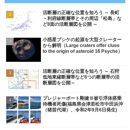
活断層の正確な位置を知ろう ～ 長町
－利府線断層帯とその周辺「松島」な
ど8面の活断層図を公開 ～
小惑星プシケの起源を大型クレーター
から解明（Large craters offer clues
to the origin of asteroid 16 Psyche）
活断層の正確な位置を知ろう ～ 石狩
低地東縁断層帯など6つの断層帯の活
断層図を公開～
プレジャーボート剛健Ⅲ被引浮体搭乗
待機者死傷(福島県会津若松市中田浜沖
（猪苗代湖）、令和2年9月6日発生)