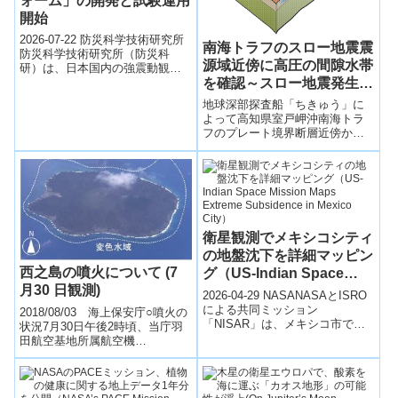
ォーム」の開発と試験運用
開始
2026-07-22 防災科学技術研究所
南海トラフのスロー地震震
防災科学技術研究所（防災科
源域近傍に高圧の間隙水帯
研）は、日本国内の強震動観測
を確認～スロー地震発生の
データを震源情報や地盤情報と
統合的に利用できる「強震動デ
メカニズム解明へ前進～
地球深部探査船「ちきゅう」に
ータプラッ...
よって⾼知県室戸岬沖南海トラ
フのプレート境界断層近傍から
採取されたコア試料を分析する
とともに、掘削孔から噴出する
流体の流量を解析した。初めて
スロー地震の震源近傍における
高圧の間隙水帯の存在を直接確
認することに成功した。
衛星観測でメキシコシティ
の地盤沈下を詳細マッピン
西之島の噴火について (7
グ（US-Indian Space
月30 日観測)
Mission Maps Extreme
2026-04-29 NASANASAとISRO
Subsidence in Mexico
による共同ミッション
2018/08/03 海上保安庁○噴火の
「NISAR」は、メキシコ市で進
City）
状況7月30日午後2時頃、当庁羽
行する深刻な地盤沈下を高精度
田航空基地所属航空機
レーダー観測で可視化した。観
（MA725）により、西之島の火
測に...
山活動の観測を実施しました。
その結果...