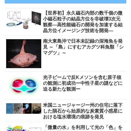
【世界初】永久磁石内部の数千個の微
小磁石粒子の結晶方位を非破壊3次元
観察―高性能磁石の開発を加速する結
晶方位イメージング技術を開発―
南大東島沖で日本未記録の深海魚を発
見 ～「島」にすむアカグツ科魚類「シ
マグツ」～
光子ビームで反Kメソンを含む原子核
の観測に初成功ー中性子星の謎などに
迫る新たな観測ー
米国ニュージャージー州の住宅に落下
した隕石から始原的な炭素質小惑星に
おける塩水環境の痕跡を発見
「微量の水」を利用して光の「色」を