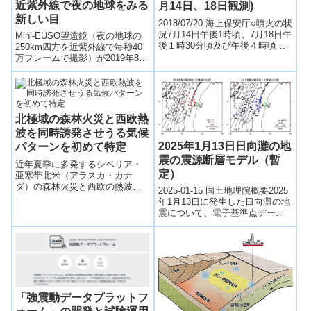
近紫外線で夜の地球をみる
月14日、18日観測)
新しい目
2018/07/20 海上保安庁○噴火の状
況7月14日午後1時頃、7月18日午
Mini-EUSO望遠鏡（夜の地球の
後１時30分頃及び午後４時頃、
250km四方を近紫外線で毎秒40
当庁羽田航空基地所属航空機
万フレームで撮影）が2019年8月
（LAJ501）により、西...
22日（日本時間）、ロシアのソ
ユーズロケットによって、バイ
コヌール宇宙基地（カザフスタ
ン）より国際宇宙ステーション
に向けて打ち上げらる。
北極域の森林火災と西欧熱
波を同時誘発させうる気候
2025年1月13日日向灘の地
パターンを初めて特定
震の震源断層モデル（暫
近年夏季に多発するシベリア・
定）
亜寒帯北米（アラスカ・カナ
ダ）の森林火災と西欧の熱波を
2025-01-15 国土地理院概要2025
同時に発生させうる高気圧性循
年1月13日に発生した日向灘の地
環（気候）パターンを初めて特
震について、電子基準点データ
定し、森林火災由来の大気エア
から得られた地殻変動を基に、
ロゾルの増加が夏季北極域とそ
震源断層モデル（矩形断層及
の周辺の高濃度PM2.5の原因で
び...
あることを明らかにした。
「強震動データプラットフ