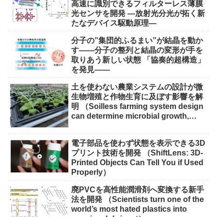
高速に識別できるフィルターレス薄膜
光センサを開発 ―放射光分光が拓く新
たなデバイス駆動原理―
分子の”集団的ふるまい”が結晶を動か
す――分子の整列と結晶の変形が手を
取りあう新しい状態 「協奏的超構造」
を発見――
土を使わない農業システムの設計が微
生物増殖と作物生育に及ぼす影響を解
明 （Soilless farming system design
can determine microbial growth,
impact on crops）
電子部品を使わず状態を表示できる3D
プリント技術を開発 （ShiftLens: 3D-
Printed Objects Can Tell You if Used
Properly）
廃PVCを高性能潤滑剤へ変換する新手
法を開発 （Scientists turn one of the
world’s most hated plastics into