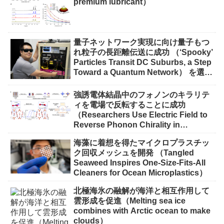
premium lubricant）
量子ネットワーク実現に向け量子もつ
れ粒子の長距離伝送に成功 （‘Spooky’
Particles Transit DC Suburbs, a Step
Toward a Quantum Network） を選択
量子ネットワーク実現に向け量子もつ
れ粒子の長距離伝送に成功 （‘Spooky’
強誘電体結晶中のフォノンのキラリテ
Particles Transit DC Suburbs, a Step
ィを電場で反転することに成功
Toward a Quantum Network）
（Researchers Use Electric Field to
Reverse Phonon Chirality in
Ferroelectric Crystal）
海藻に着想を得たマイクロプラスチッ
ク回収メッシュを開発 （Tangled
Seaweed Inspires One-Size-Fits-All
Cleaners for Ocean Microplastics）
北極海氷の融解が海洋と相互作用して
雲形成を促進（Melting sea ice
combines with Arctic ocean to make
clouds）