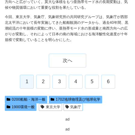
方向へと広がっていく。莫大な体積をもつ亜熱帯モード水の長期変動は、気
候や物質循環において重要な役割を果たしている。
今回、東京大学、気象庁、気象研究所の共同研究グループは、気象庁が西部
北太平洋において長年実施してきた船舶観測のデータから、過去40年間、黒
潮続流の十年規模の変動に伴い、亜熱帯モード水の形成量と南西方向への広
がりが変動し、それによって日本の南の海域における海洋酸性化速度が十年
規模で変動していることを明らかにした。
次へ
1
2
3
4
5
6
0200船舶・海洋一般
1702地球物理及び地球化学
1900環境一般
東京大学
気象庁
ad
ad