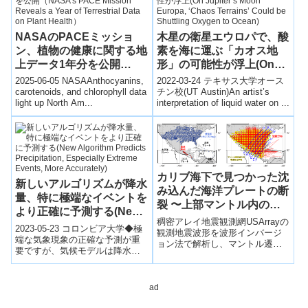
NASAのPACEミッショ
木星の衛星エウロパで、酸
ン、植物の健康に関する地
素を海に運ぶ「カオス地
上データ1年分を公開
形」の可能性が浮上(On
（NASA’s PACE Mission
Jupiter’s Moon Europa,
2025-06-05 NASAAnthocyanins,
2022-03-24 テキサス大学オース
Reveals a Year of
‘Chaos Terrains’ Could
carotenoids, and chlorophyll data
チン校(UT Austin)An artist’s
light up North Am...
interpretation of liquid water on ...
Terrestrial Data on Plant
be Shuttling Oxygen to
Health）
Ocean)
カリブ海下で見つかった沈
新しいアルゴリズムが降水
み込んだ海洋プレートの断
量、特に極端なイベントを
裂 〜上部マントル内のス
より正確に予測する(New
ラブ沈降速度の制約〜
稠密アレイ地震観測網USArrayの
Algorithm Predicts
2023-05-23 コロンビア大学◆極
観測地震波形を波形インバージ
Precipitation, Especially
端な気象現象の正確な予測が重
ョン法で解析し、マントル遷移
要ですが、気候モデルは降水の
Extreme Events, More
層中に沈み込む海洋プレート
強度を正確に予測できず、雲の
（スラブ）の高解像度イメージ
Accurately)
組織の情報が不足していまし
ングに成功。スラブの密度およ
た。コロン...
び下部マントルの上昇流により
ad
場所によって沈降様式を変化さ