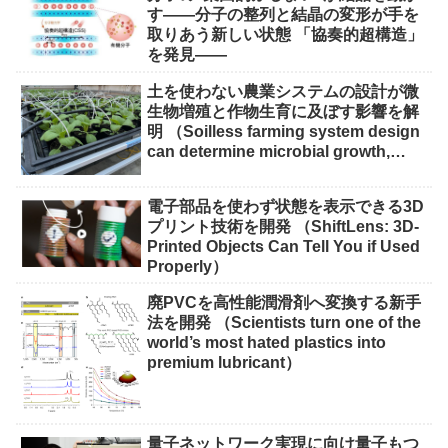
す――分子の整列と結晶の変形が手を
取りあう新しい状態 「協奏的超構造」
を発見――
土を使わない農業システムの設計が微
生物増殖と作物生育に及ぼす影響を解
明 （Soilless farming system design
can determine microbial growth,
impact on crops）
電子部品を使わず状態を表示できる3D
プリント技術を開発 （ShiftLens: 3D-
Printed Objects Can Tell You if Used
Properly）
廃PVCを高性能潤滑剤へ変換する新手
法を開発 （Scientists turn one of the
world’s most hated plastics into
premium lubricant）
量子ネットワーク実現に向け量子もつ