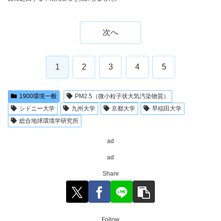
次へ
1
2
3
4
5
1900環境一般
PM2.5（微小粒子状大気汚染物質）
シドニー大学
九州大学
京都大学
早稲田大学
総合地球環境学研究所
ad
ad
Share
Follow