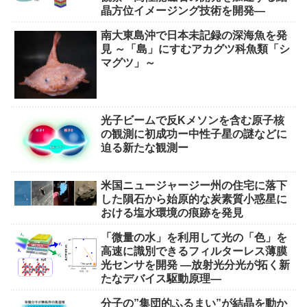
晶方位イメージング技術を開発―
南大東島沖で日本未記録の深海魚を発
見 ～「島」にすむアカグツ科魚類「シ
マグツ」～
光子ビームで反Kメソンを含む原子核
の観測に初成功ー中性子星の謎などに
迫る新たな観測ー
米国ニュージャージー州の住宅に落下
した隕石から始原的な炭素質小惑星に
おける塩水環境の痕跡を発見
「微量の水」を利用して光の「色」を
高速に識別できるフィルターレス薄膜
光センサを開発 ―放射光分光が拓く新
たなデバイス駆動原理―
分子の”集団的ふるまい”が結晶を動か