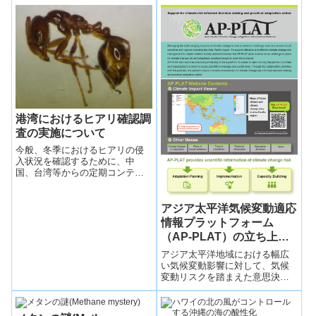
Global Oceans）
（同時進行する温暖化・酸性
化・酸素...
港湾におけるヒアリ確認調
査の実施について
今般、冬季におけるヒアリの侵
入状況を確認するために、中
国、台湾等からの定期コンテナ
航路を有する主要な11港湾を対
象に調査を実施することとしま
したので、お知らせします。
アジア太平洋気候変動適応
情報プラットフォーム
（AP-PLAT）の立ち上げ
について
アジア太平洋地域における幅広
い気候変動影響に対して、気候
変動リスクを踏まえた意思決定
と実効性の高い適応を支援する
ために構築された。科学的知見
や有用なツールを共創する実用