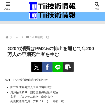
最新の科学技術の情報インフラ。
メニュー
検索
ホーム
1900環境一般
G20の消費はPM2.5の排出を通じて年200
万人の早期死亡者を生む
2021-11-04 総合地球環境学研究所
国立研究開発法人国立環境研究所
資源循環領域 国際資源持続性研究室
室長（プログラム総括）南齋 規介
高度技能専門員（デザイナー） 高柳 航