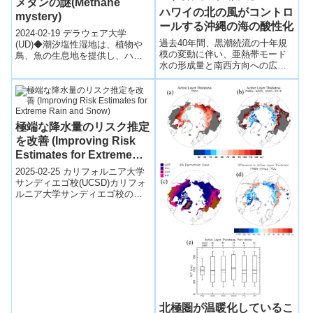
メタンの謎(Methane
的なパートナーシップを構築す
ハワイの北の風がコントロ
mystery)
る。
ールする沖縄の海の酸性化
2024-02-19 デラウェア大学
過去40年間、黒潮続流の十年規
(UD)◆潮汐塩性湿地は、植物や
模の変動に伴い、亜熱帯モード
鳥、魚の生息地を提供し、ハリ
水の形成量と南西方向への広が
ケーンや海岸侵食から守る役割
りが変動し、それによって日本
も果たす。これらの湿地は温室
の南の海域における海洋酸性化
効果ガ...
速度が十年規模で変動している
ことを明らかにした。
極端な降水量のリスク推定
を改善 (Improving Risk
Estimates for Extreme
Rain and Snow)
2025-02-25 カリフォルニア大学
サンディエゴ校(UCSD)カリフォ
ルニア大学サンディエゴ校のス
クリップス海洋研究所の科学者
たちは、米国西部における極端
な...
北極圏が温暖化しているこ