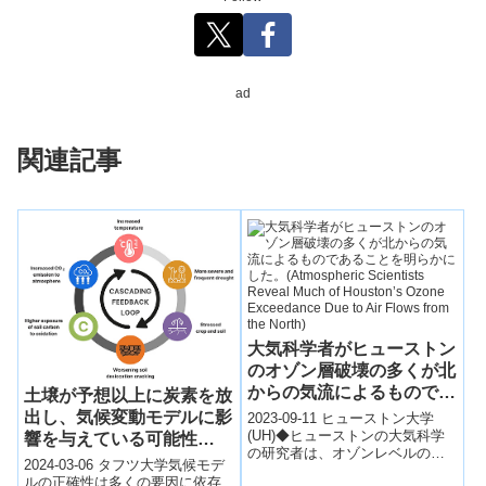
ad
関連記事
大気科学者がヒューストン
のオゾン層破壊の多くが北
からの気流によるものであ
土壌が予想以上に炭素を放
ることを明らかにした。
出し、気候変動モデルに影
2023-09-11 ヒューストン大学
(Atmospheric Scientists
(UH)◆ヒューストンの大気科学
響を与えている可能性
の研究者は、オゾンレベルの上
Reveal Much of
(Soil May Release More
2024-03-06 タフツ大学気候モデ
昇に地元の排出物が役割を果た
Houston’s Ozone
Carbon than Expected,
ルの正確性は多くの要因に依存