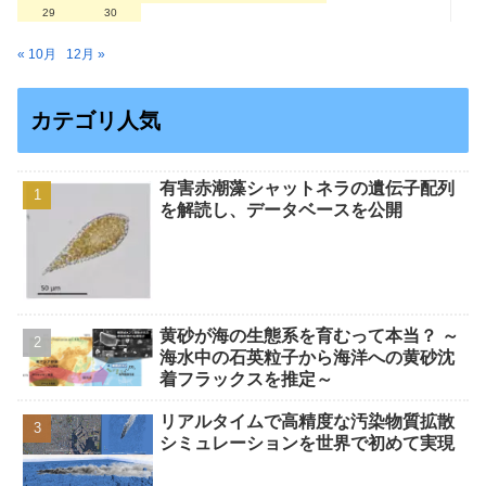
29
30
« 10月
12月 »
カテゴリ人気
有害赤潮藻シャットネラの遺伝子配列
を解読し、データベースを公開
黄砂が海の生態系を育むって本当？ ～
海水中の石英粒子から海洋への黄砂沈
着フラックスを推定～
リアルタイムで高精度な汚染物質拡散
シミュレーションを世界で初めて実現