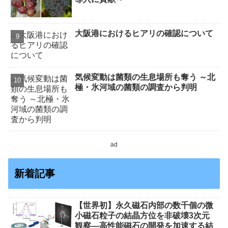
大阪港におけるヒアリの確認について
気候変動は菌類の生息場所も奪う ～北
極・氷河域の菌類の調査から判明
ad
新着記事
【世界初】永久磁石内部の数千個の微
小磁石粒子の結晶方位を非破壊3次元
観察―高性能磁石の開発を加速する結