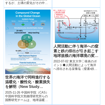
している一方、ほとんどの汚染
Exceedance Due to Air
するが、土壌の変化がその中で
Affecting Climate
物質が...
も重要だとする研究がある。土
Flows from the North)
Change Models)
壌は地球上の80％の炭素を保持
し、乾...
人間活動に伴う海洋への窒
素と鉄の排出が引き起こす
地球規模の海洋環境の変化
～地球温暖化の影響を相
2022-07-02 東京大学〇発表のポ
殺/増幅していることが明
イント◆人間活動によって海洋
へ排出される栄養塩（窒素•鉄）
らかに～（発表主体：海洋
が海洋生態系、炭素•酸素循環へ
研究開発機構）
地球規模の変化を引き起こして
世界の海洋で同時進行する
いる...
温暖化・酸性化・酸素損失
を解明（New Study
Highlights Simultaneous
2025-11-26 中国科学院（CAS）
Warming, Acidification,
中国科学院大気物理研究所らの
国際研究チームは、地球温暖化
and Oxygen Loss in
に伴う海洋の複合的な状態変化