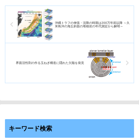
沖縄トラフの伸張・沈降の時期は200万年前以降 ～久
米島沖の海丘斜面の堆積岩の年代測定から解明～
界面活性剤の作る玉ねぎ構造に隠れた欠陥を発見
キーワード検索