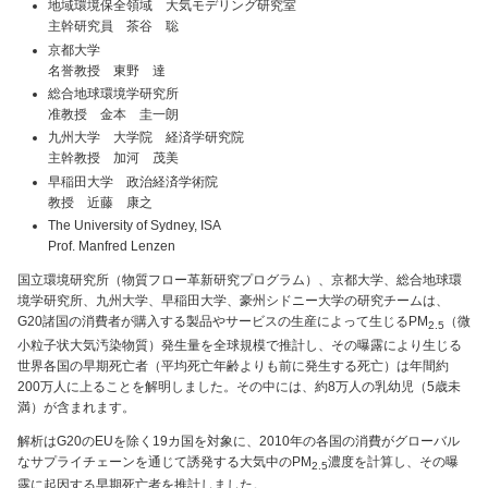
地域環境保全領域 大気モデリング研究室
主幹研究員 茶谷 聡
京都大学
名誉教授 東野 達
総合地球環境学研究所
准教授 金本 圭一朗
九州大学 大学院 経済学研究院
主幹教授 加河 茂美
早稲田大学 政治経済学術院
教授 近藤 康之
The University of Sydney, ISA
Prof. Manfred Lenzen
国立環境研究所（物質フロー革新研究プログラム）、京都大学、総合地球環
境学研究所、九州大学、早稲田大学、豪州シドニー大学の研究チームは、
G20諸国の消費者が購入する製品やサービスの生産によって生じるPM
（微
2.5
小粒子状大気汚染物質）発生量を全球規模で推計し、その曝露により生じる
世界各国の早期死亡者（平均死亡年齢よりも前に発生する死亡）は年間約
200万人に上ることを解明しました。その中には、約8万人の乳幼児（5歳未
満）が含まれます。
解析はG20のEUを除く19カ国を対象に、2010年の各国の消費がグローバル
なサプライチェーンを通じて誘発する大気中のPM
濃度を計算し、その曝
2.5
露に起因する早期死亡者を推計しました。