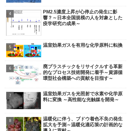
PM2.5濃度上昇が心停止の発生に影
響？～日本全国規模の人を対象とした
疫学研究の成果～
温室効果ガスを有用な化学原料に転換
廃プラスチックをリサイクルする革新
的なプロセス技術開発に着手～資源循
環型社会構築への貢献を目指す～
温室効果ガスを光照射で水素や化学原
料に変換 ～高性能な光触媒を開発～
温暖化に伴う、ブドウ着色不良の発生
拡大を予測～温暖化適応策の計画的な
導入に貢献～