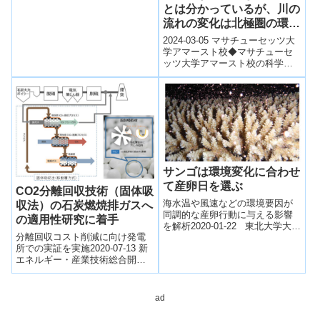
とは分かっているが、川の
流れの変化は北極圏の環境
に何をもたらすのか？(We
2024-03-05 マサチューセッツ大
Know the Arctic is
学アマースト校◆マサチューセ
ッツ大学アマースト校の科学者
Warming―What Will
らは、衛星データ、野外観測、
Changing River Flows
数値モデリングを組み合わせ、
Do to its Environment?)
次の80...
サンゴは環境変化に合わせ
て産卵日を選ぶ
CO2分離回収技術（固体吸
海水温や風速などの環境要因が
収法）の石炭燃焼排ガスへ
同調的な産卵行動に与える影響
の適用性研究に着手
を解析2020-01-22 東北大学大学
分離回収コスト削減に向け発電
院生命科学研究科, 基礎生物学研
所での実証を実施2020-07-13 新
究所,お茶の水女子大学基幹研...
エネルギー・産業技術総合開発
機構NEDOはCO2分離・回収コス
トの大幅な低減を図ることが期
待...
ad