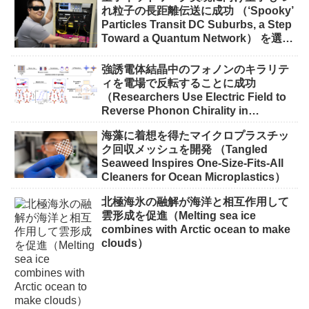
れ粒子の長距離伝送に成功 （‘Spooky’
Particles Transit DC Suburbs, a Step
Toward a Quantum Network） を選択
量子ネットワーク実現に向け量子もつ
れ粒子の長距離伝送に成功 （‘Spooky’
強誘電体結晶中のフォノンのキラリテ
Particles Transit DC Suburbs, a Step
ィを電場で反転することに成功
Toward a Quantum Network）
（Researchers Use Electric Field to
Reverse Phonon Chirality in
Ferroelectric Crystal）
海藻に着想を得たマイクロプラスチッ
ク回収メッシュを開発 （Tangled
Seaweed Inspires One-Size-Fits-All
Cleaners for Ocean Microplastics）
北極海氷の融解が海洋と相互作用して
雲形成を促進（Melting sea ice
combines with Arctic ocean to make
clouds）