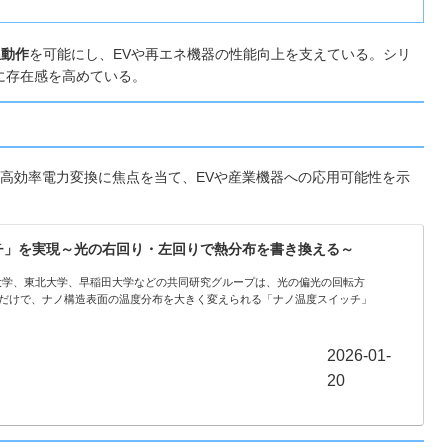
温動作
を可能にし、EVや再エネ機器の性能向上を支えている。シリ
に存在感を高めている。
や高効率電力変換に焦点を当て、EVや産業機器への応用可能性を示
チ」を実現～光の右回り・左回りで熱分布を書き換える～
庫県立大学、東北大学、早稲田大学などの共同研究グループは、光の偏光の回転方
だけで、ナノ構造表面の温度分布を大きく変えられる「ナノ温度スイッチ」
2026-01-
20