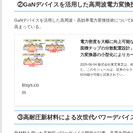
②GaNデバイスを活用した高周波電力変換
GaNデバイスを活用した高周波・高効率電力変換技術について
高まっている。
電力密度を大幅に向上可能な
面積チップの分散配置設計」
力変換器の小型化によりカ
2025-06-04 株式会社東芝東
た。このモジュールは、従来のセラ
61%縮小可能と試算されてい...
tiisys.co
m
③高耐圧新材料による次世代パワーデバイ
新材料を用いた高耐圧パワーデバイス開発の記事。高電力用途