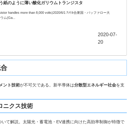
を扱う紙のように薄い酸化ガリウムトランジスタ
e transistor handles more than 8,000 volts)2020/6/1 ｱﾒﾘｶ合衆国・バッファロー大
(Ga...
2020-07-
20
統合
メント技術
が不可欠である。新半導体は
分散型エネルギー社会
を支
ロニクス技術
ついて解説。太陽光・蓄電池・EV連携に向けた高効率制御が特徴で