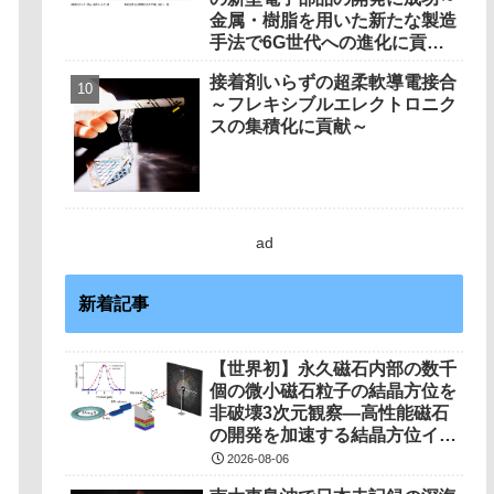
淡を再現～
金属・樹脂を用いた新たな製造
手法で6G世代への進化に貢献
～
接着剤いらずの超柔軟導電接合
～フレキシブルエレクトロニク
スの集積化に貢献～
ad
新着記事
【世界初】永久磁石内部の数千
個の微小磁石粒子の結晶方位を
非破壊3次元観察―高性能磁石
の開発を加速する結晶方位イメ
ージング技術を開発―
2026-08-06