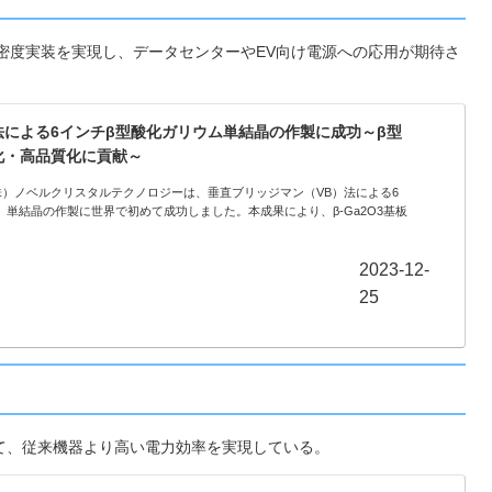
高密度実装を実現し、データセンターやEV向け電源への応用が期待さ
による6インチβ型酸化ガリウム単結晶の作製に成功～β型
化・高品質化に貢献～
究所（株）ノベルクリスタルテクノロジーは、垂直ブリッジマン（VB）法による6
3）単結晶の作製に世界で初めて成功しました。本成果により、β-Ga2O3基板
2023-12-
25
て、従来機器より高い電力効率を実現している。