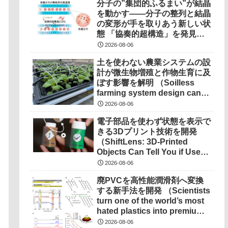
分子の”集団的ふるまい”が結晶
を動かす――分子の整列と結晶
の変形が手を取りあう新しい状
態 「協奏的超構造」を発見
――
2026-08-06
土を使わない農業システムの設
計が微生物増殖と作物生育に及
ぼす影響を解明 （Soilless
farming system design can
determine microbial growth,
2026-08-06
impact on crops）
電子部品を使わず状態を表示で
きる3Dプリント技術を開発
（ShiftLens: 3D-Printed
Objects Can Tell You if Used
Properly）
2026-08-06
廃PVCを高性能潤滑剤へ変換
する新手法を開発 （Scientists
turn one of the world’s most
hated plastics into premium
lubricant）
2026-08-06