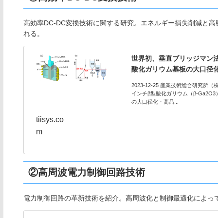
高効率DC-DC変換技術に関する研究。エネルギー損失削減と
れる。
世界初、垂直ブリッジマン法
酸化ガリウム基板の大口径
2023-12-25 産業技術総合研
インチβ型酸化ガリウム（β-Ga2O
の大口径化・高品...
tiisys.co
m
②高周波電力制御回路技術
電力制御回路の革新技術を紹介。高周波化と制御最適化によっ