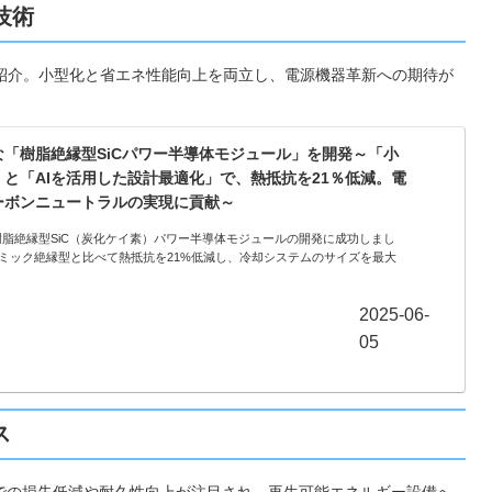
技術
紹介。小型化と省エネ性能向上を両立し、電源機器革新への期待が
「樹脂絶縁型SiCパワー半導体モジュール」を開発～「小
と「AIを活用した設計最適化」で、熱抵抗を21％低減。電
ーボンニュートラルの実現に貢献～
芝は、樹脂絶縁型SiC（炭化ケイ素）パワー半導体モジュールの開発に成功しまし
ミック絶縁型と比べて熱抵抗を21%低減し、冷却システムのサイズを最大
2025-06-
05
ス
での損失低減や耐久性向上が注目され、再生可能エネルギー設備へ