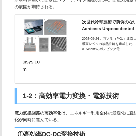
の展開が期待される。
次世代冷却技術で前例のない放熱性能を
Achieves Unprecedented 
2025-09-24 北京大学（PK
最高レベルの放熱性能を達成した。
0.9W/cm²のポンピング電...
tiisys.co
m
1-2：高効率電力変換・電源技術
電力変換回路の高効率化
は、エネルギー利用全体の最適化に直
化
が同時に進んでいる。
①高効率DC-DC変換技術