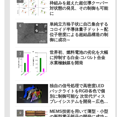
枠組みを超えた超伝導クーパー
対状態の発見、その制御も可能
に
単純立方格子状に自己集合する
コロイド半導体量子ドット～配
位子密度による超結晶構造の制
御に成功～
世界初、燃料電池の劣化を大幅
に抑制する白金‐コバルト合金
水素極触媒を開発
独自の信号処理で高密度LED
バックライトをRGB各色で個
別に制御可能な 次世代ディス
プレイシステムを開発～広色域
と高輝度化で、映画視聴や制作
MEMS技術を用いて薄型・小型
にも適した豊かな色彩と光の濃
の新型電子部品の開発に成功～