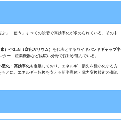
運ぶ」「使う」すべての段階で高効率化が求められている。その中
。
イ素）
や
GaN（窒化ガリウム）
を代表とする
ワイドバンドギャップ半
センター、産業機器など幅広い分野で採用が進んでいる。
小型化・高効率化
も進展しており、エネルギー損失を極小化する方
をもとに、エネルギー転換を支える新半導体・電力変換技術の潮流