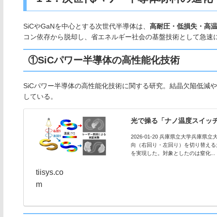
SiCやGaNを中心とする次世代半導体は、
高耐圧・低損失・高
コン依存から脱却し、省エネルギー社会の基盤技術として急速
①SiCパワー半導体の高性能化技術
SiCパワー半導体の高性能化技術に関する研究。結晶欠陥低減
している。
光で操る「ナノ温度スイッ
2026-01-20 兵庫県立大学兵
向（右回り・左回り）を切り替える
を実現した。対象としたのは窒化...
tiisys.co
m