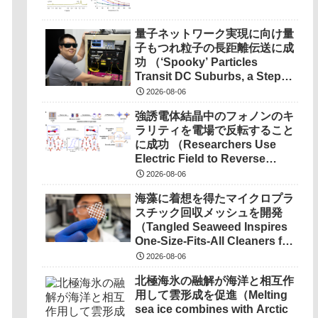
量子ネットワーク実現に向け量
子もつれ粒子の長距離伝送に成
功 （‘Spooky’ Particles
Transit DC Suburbs, a Step
Toward a Quantum
2026-08-06
Network） を選択 量子ネット
強誘電体結晶中のフォノンのキ
ワーク実現に向け量子もつれ粒
ラリティを電場で反転すること
子の長距離伝送に成功
に成功 （Researchers Use
（‘Spooky’ Particles Transit
Electric Field to Reverse
DC Suburbs, a Step Toward a
Phonon Chirality in
Quantum Network）
2026-08-06
Ferroelectric Crystal）
海藻に着想を得たマイクロプラ
スチック回収メッシュを開発
（Tangled Seaweed Inspires
One-Size-Fits-All Cleaners for
Ocean Microplastics）
2026-08-06
北極海氷の融解が海洋と相互作
用して雲形成を促進（Melting
sea ice combines with Arctic