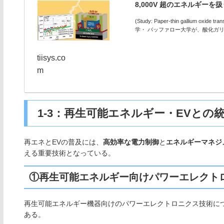
8,000V 超のエネルギー
(Study: Paper-thin gallium oxid
学・ バッファロー大学が、酸化ガリウム
tiisys.co
m
1-3：再生可能エネルギー・EVとの
再エネとEVの普及には、
高効率な電力制御
と
エネルギーマネジ
える重要技術となっている。
①再生可能エネルギー向けパワーエレクト
再生可能エネルギー機器向けのパワーエレクトロニクス技術に
ある。