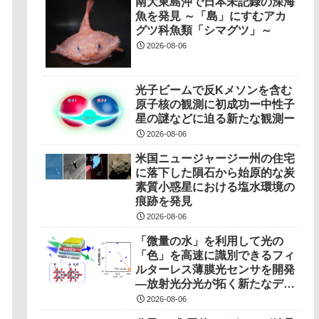
南大東島沖で日本未記録の深海
魚を発見 ～「島」にすむアカ
グツ科魚類「シマグツ」～
2026-08-06
光子ビームで反Kメソンを含む
原子核の観測に初成功ー中性子
星の謎などに迫る新たな観測ー
2026-08-06
米国ニュージャージー州の住宅
に落下した隕石から始原的な炭
素質小惑星における塩水環境の
痕跡を発見
2026-08-06
「微量の水」を利用して光の
「色」を高速に識別できるフィ
ルターレス薄膜光センサを開発
―放射光分光が拓く新たなデバ
イス駆動原理―
2026-08-06