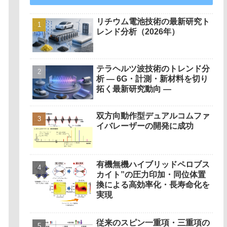
リチウム電池技術の最新研究ト
レンド分析（2026年）
テラヘルツ波技術のトレンド分
析 ― 6G・計測・新材料を切り
拓く最新研究動向 ―
双方向動作型デュアルコムファ
イバレーザーの開発に成功
有機無機ハイブリッドペロブス
カイト”の圧力印加・同位体置
換による高効率化・長寿命化を
実現
従来のスピン一重項・三重項の