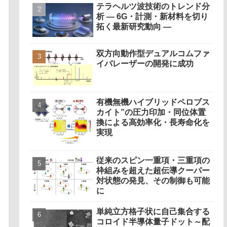
テラヘルツ波技術のトレンド分
析 ― 6G・計測・新材料を切り
拓く最新研究動向 ―
双方向動作型デュアルコムファ
イバレーザーの開発に成功
有機無機ハイブリッドペロブス
カイト”の圧力印加・同位体置
換による高効率化・長寿命化を
実現
従来のスピン一重項・三重項の
枠組みを超えた超伝導クーパー
対状態の発見、その制御も可能
に
単純立方格子状に自己集合する
コロイド半導体量子ドット～配