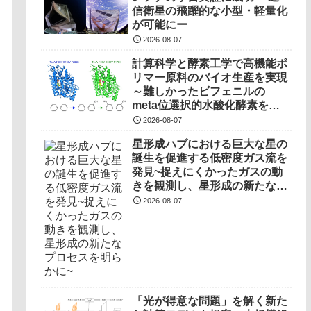
信衛星の飛躍的な小型・軽量化
が可能にー
2026-08-07
計算科学と酵素工学で高機能ポ
リマー原料のバイオ生産を実現
～難しかったビフェニルの
meta位選択的水酸化酵素を開
発～
2026-08-07
星形成ハブにおける巨大な星の
誕生を促進する低密度ガス流を
発見~捉えにくかったガスの動
きを観測し、星形成の新たなプ
ロセスを明らかに~
2026-08-07
「光が得意な問題」を解く新た