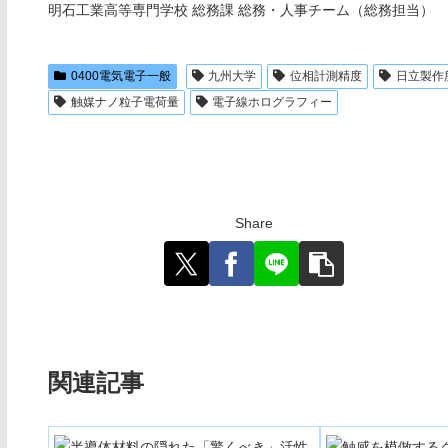
明石工業高等専門学校 総務課 総務・人事チーム（総務担当）
0400電気電子一般
九州大学
位相計測精度
日立製作
触媒ナノ粒子電荷量
電子線ホログラフィー
Share
関連記事