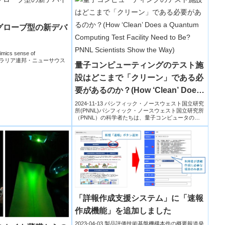
グローブ型の新デバ
imics sense of
オーストラリア連邦・ニューサウス
量子コンピューティングのテスト施
設はどこまで「クリーン」である必
要があるのか？(How ‘Clean’ Does
a Quantum Computing Test
2024-11-13 パシフィック・ノースウェスト国立研究
所(PNNL)パシフィック・ノースウェスト国立研究所
Facility Need to Be? PNNL
（PNNL）の科学者たちは、量子コンピュータのテ
ス...
Scientists Show the Way)
「詳報作成支援システム」に「速報
作成機能」を追加しました
2023-04-03 製品評価技術基盤機構本件の概要報道発