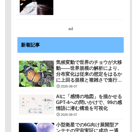
ad
新着記事
気候変動で世界のチョウが大移
動――世界規模の解析により、
分布変化は従来の想定をはるか
に上回る規模と複雑さで進行し
ていることを解明――
2026-08-07
AIに「感情の地図」を描かせる
GPT-4への問いかけで、99の感
情語に潜む構造を可視化
2026-08-07
小型衛星での6G向け展開型ア
ンテナの宇宙実証に成功 ー通