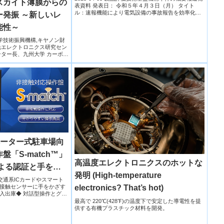
スカイト薄膜からの
表資料 発表日： 令和５年４月３日（月） タイト
ル：速報機能により電気設備の事故報告を効率化～
発振 ～新しいレ
「詳報作...
能性～
学,科学技術振興機構,キヤノン財
光エレクトロニクス研究セン
ンター長、九州大学 カーボン
レベーター式駐車場向
「S-match™」
高温度エレクトロニクスのホットな
による認証と手をか
発明 (High-temperature
で、衛生的かつスム
工◆ 交通系ICカードやスマート
接触センサーに手をかざす
electronics? That’s hot)
現
入出庫◆ 対話型操作とグラ
最高で 220℃(428℉)の温度下で安定した導電性を提
供する有機プラスチック材料を開発。