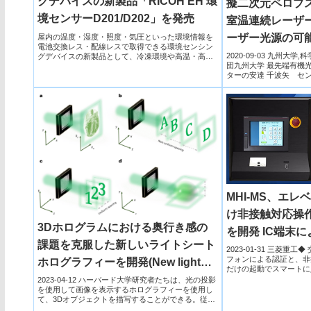
グデバイスの新製品「RICOH EH 環
擬二次元ペロブ
境センサーD201/D202」を発売
室温連続レーザー
ーザー光源の可
屋内の温度・湿度・照度・気圧といった環境情報を
電池交換レス・配線レスで取得できる環境センシン
2020-09-03 九州大
グデバイスの新製品として、冷凍環境や高温・高湿
団九州大学 最先端有機
度環境でも使用が可能な「RICOH EH 環境センサー
ターの安達 千波矢 セ
D201/D202」を発売。
ニ...
MHI-MS、エ
け非接触対応操作盤
3Dホログラムにおける奥行き感の
を開発 IC端末
課題を克服した新しいライトシート
ざすだけの起動
2023-01-31 三菱重
フォンによる認証と、非
ホログラフィーを開発(New light
ーズな操作を実
だけの起動でスマートに
sheet holography overcomes the
フィッ...
2023-04-12 ハーバード大学研究者たちは、光の投影
を使用して画像を表示するホログラフィーを使用し
depth perception challenge in 3D
て、3Dオブジェクトを描写することができる。従来
のホログ...