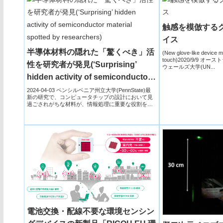
触感を模倣する
イス
半導体材料の隠れた「驚くべき」活
(New glove-like device m
touch)2020/9/9 
性を研究者が発見(‘Surprising’
ウェールズ大学(UN...
hidden activity of semiconductor
material spotted by researchers)
2024-04-03 ペンシルベニア州立大学(PennState)最
新の研究で、コンピュータチップの設計において見
過ごされがちな材料が、情報処理に重要な役割を
果...
電池交換・配線不要な環境センシン