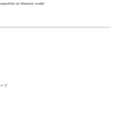
noparticle on titanium oxide”
ループ