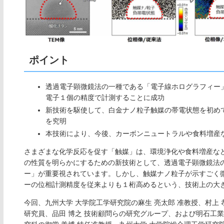
ポイント
透過電子顕微鏡法の一種である「電子線ホログラフィー
電子１個の精度で計測することに成功
新技術を駆使して、白金ナノ粒子触媒の帯電状態を初め
を究明
本技術により、今後、カーボンニュートラルや食料増産
さまざまな化学反応を促す「触媒」は、環境浄化や食料増産な
の性質を明らかにするための新技術として、透過電子顕微鏡法
ー」が重要視されています。しかし、触媒ナノ粒子が示すごく
ーの位相計測精度を従来よりも１桁高めるという、技術上の大
今回、九州大学 大学院工学研究院の麻生 亮太郎 准教授、村上 
研究員、品田 博之 技術顧問らの研究グループ、および明石工業