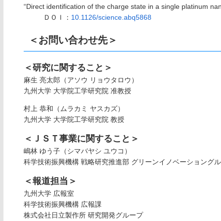
“Direct identification of the charge state in a single platinum na
ＤＯＩ：
10.1126/science.abq5868
＜お問い合わせ先＞
＜研究に関すること＞
麻生 亮太郎（アソウ リョウタロウ）
九州大学 大学院工学研究院 准教授
村上 恭和（ムラカミ ヤスカズ）
九州大学 大学院工学研究院 教授
＜ＪＳＴ事業に関すること＞
嶋林 ゆう子（シマバヤシ ユウコ）
科学技術振興機構 戦略研究推進部 グリーンイノベーショング
＜報道担当＞
九州大学 広報室
科学技術振興機構 広報課
株式会社日立製作所 研究開発グループ