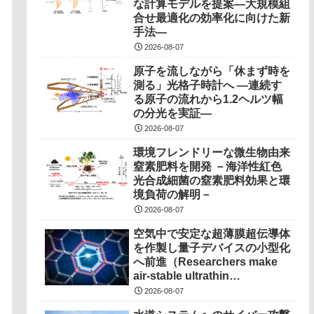
な計算モデルを提案―大規模組
合せ最適化の効率化に向けた新
手法―
2026-08-07
原子を流しながら「休まず時を
測る」光格子時計へ ―連続す
る原子の流れから1.2ヘルツ幅
の分光を実証―
2026-08-07
環境フレンドリーな微生物由来
窒素肥料を開発 －海洋性紅色
光合成細菌の窒素肥料効果と環
境負荷の解明－
2026-08-07
空気中で安定な超薄膜超伝導体
を作製し量子デバイスの小型化
へ前進（Researchers make
air-stable ultrathin
superconductors more
2026-08-07
scalable for quantum