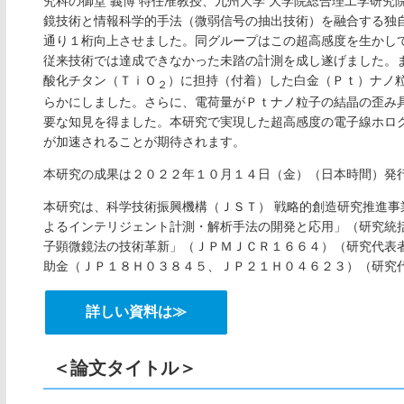
究科の御堂 義博 特任准教授、九州大学 大学院総合理工学研究院
鏡技術と情報科学的手法（微弱信号の抽出技術）を融合する独
通り１桁向上させました。同グループはこの超高感度を生かし
従来技術では達成できなかった未踏の計測を成し遂げました。
酸化チタン（ＴｉＯ
）に担持（付着）した白金（Ｐｔ）ナノ
２
らかにしました。さらに、電荷量がＰｔナノ粒子の結晶の歪み
要な知見を得ました。本研究で実現した超高感度の電子線ホロ
が加速されることが期待されます。
本研究の成果は２０２２年１０月１４日（金）（日本時間）発
本研究は、科学技術振興機構（ＪＳＴ） 戦略的創造研究推進
よるインテリジェント計測・解析手法の開発と応用」（研究統
子顕微鏡法の技術革新」（ＪＰＭＪＣＲ１６６４）（研究代表者
助金（ＪＰ１８Ｈ０３８４５、ＪＰ２１Ｈ０４６２３）（研究代
詳しい資料は≫
＜論文タイトル＞