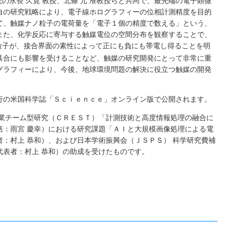
の永長 久寛 教授、北條 元 准教授らと共同で、最先端の電子顕微
自の研究戦略により、電子線ホログラフィーの位相計測精度を目的
て、触媒ナノ粒子の電荷量を「電子１個の精度で数える」という、
また、化学反応に寄与する触媒電位の空間分布を観察することで、
粒子が、接合界面の素性によって正にも負にも帯電し得ることを明
具合にも影響を受けることなど、触媒の研究開発にとって非常に重
グラフィーにより、今後、地球環境問題の解決に役立つ触媒の開発
行の米国科学誌「Ｓｃｉｅｎｃｅ」オンライン版で公開されます。
事業チーム型研究（ＣＲＥＳＴ）「計測技術と高度情報処理の融合に
括：雨宮 慶幸）における研究課題「ＡＩと大規模画像処理による電
：村上 恭和）、および日本学術振興会（ＪＳＰＳ） 科学研究費補
表者：村上 恭和）の助成を受けたものです。