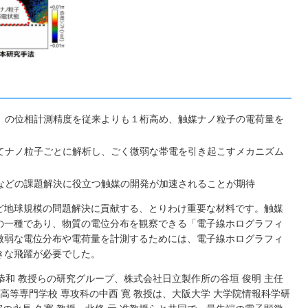
」の位相計測精度を従来よりも１桁高め、触媒ナノ粒子の電荷量を
てナノ粒子ごとに解析し、ごく微弱な帯電を引き起こすメカニズム
などの課題解決に役立つ触媒の開発が加速されることが期待
ど地球規模の問題解決に貢献する、とりわけ重要な材料です。触媒
の一種であり、物質の電位分布を観察できる「電子線ホログラフィ
微弱な電位分布や電荷量を計測するためには、電子線ホログラフィ
きな飛躍が必要でした。
恭和 教授らの研究グループ、株式会社日立製作所の谷垣 俊明 主任
高等専門学校 専攻科の中西 寛 教授は、大阪大学 大学院情報科学研