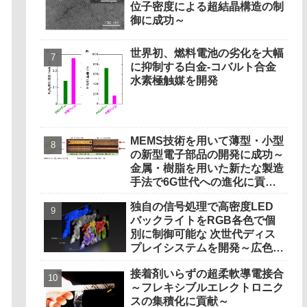
位子密度による超結晶構造の制
御に成功～
世界初、燃料電池の劣化を大幅
に抑制する白金‐コバルト合金
水素極触媒を開発
MEMS技術を用いて薄型・小型
の新型電子部品の開発に成功～
金属・樹脂を用いた新たな製造
手法で6G世代への進化に貢献
～
独自の信号処理で高密度LED
バックライトをRGB各色で個
別に制御可能な 次世代ディス
プレイシステムを開発～広色域
と高輝度化で、映画視聴や制作
接着剤いらずの超柔軟導電接合
にも適した豊かな色彩と光の濃
～フレキシブルエレクトロニク
淡を再現～
スの集積化に貢献～