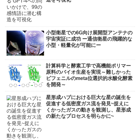
小型衛星での6G向け展開型アンテナの
宇宙実証に成功 ー通信衛星の飛躍的な
小型・軽量化が可能にー
計算科学と酵素工学で高機能ポリマー
原料のバイオ生産を実現～難しかった
ビフェニルのmeta位選択的水酸化酵素
を開発～
星形成ハブにおける巨大な星の誕生を
促進する低密度ガス流を発見~捉えに
くかったガスの動きを観測し、星形成
の新たなプロセスを明らかに~