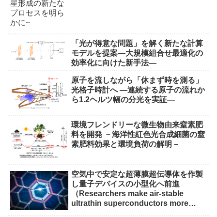
「光が得意な問題」を解く新たな計算
モデルを提案―大規模組合せ最適化の
効率化に向けた新手法―
原子を流しながら「休まず時を測る」
光格子時計へ ―連続する原子の流れか
ら1.2ヘルツ幅の分光を実証―
環境フレンドリーな微生物由来窒素肥
料を開発 －海洋性紅色光合成細菌の窒
素肥料効果と環境負荷の解明－
空気中で安定な超薄膜超伝導体を作製
し量子デバイスの小型化へ前進
（Researchers make air-stable
ultrathin superconductors more
scalable for quantum devices）