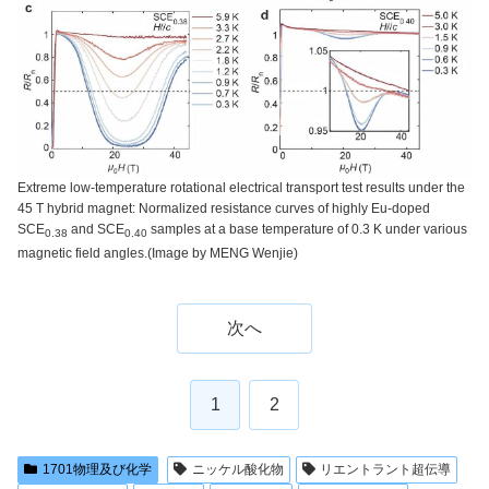
Extreme low-temperature rotational electrical transport test results under the
45 T hybrid magnet: Normalized resistance curves of highly Eu-doped
SCE
and SCE
samples at a base temperature of 0.3 K under various
0.38
0.40
magnetic field angles.(Image by MENG Wenjie)
次へ
1
2
1701物理及び化学
ニッケル酸化物
リエントラント超伝導