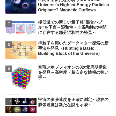
Universe's Highest-Energy Particles
Originate? Magnetic Outflows
Stemming from Star Mergers,
Analysis Concludes)
極低温での新しい量子相”混合バブ
ル”を予言～混和性・非混和性の中間
に存在する部分混和性の発見～
準粒子を用いたダークマター探索の新
手法を発見（Hunting a Basic
Building Block of the Universe）
空飛ぶホプフィオンの3次元周期構造
を発見～高密度・超安定な情報の担い
手～
宇宙の膨張速度を正確に測定～現在の
膨張速度は新たな謎を示唆～