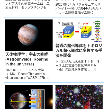
める(Parker Solar Probe
ンビア大学の研究チームは、二
2023-06-07 カリフォルニア大学
次元材料「タングステンジセレ
flies into the fast solar
バークレー校(UCB)◆NASAのパ
ニド（WSe₂）」を用い、原子層
ーカー太陽探査機が太陽に十分
wind and finds its
を特定の角度で重ねることで超
接近して、太陽風の微細構造を
source)
伝導...
検出しました。これにより、
太...
普通の超伝導体をトポロジ
カル超伝導体に変換する手
天体物理学：宇宙の咆哮
法を開発
(Astrophysics: Roaring
トポロジカル絶縁体ＴｌＢｉＳ
in the universe)
ｅ２上に普通の超伝導体Ｐｂ
（鉛）の超薄膜を作製し、角度
2025-01-21 ミュンヘン大学
分解光電子分光法で調べた。Ｔ
（LMU）RecordThis artist’s
ｌＢｉＳｅ２の表面上にあった
visualisation of WASP-127b, a
トポロジカル状態が接合によっ
giant g...
てＰｂ超薄膜側に移動しトポロ
ジカル超伝導体に変化している
ことを発見した。