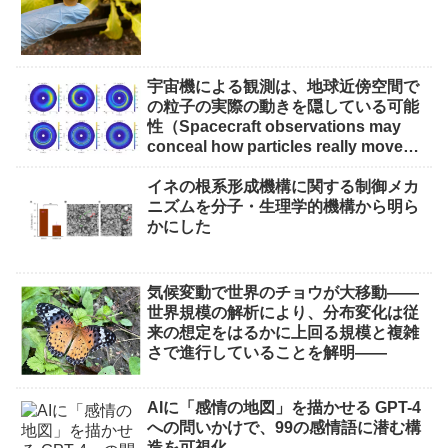
alternatives）
宇宙機による観測は、地球近傍空間で
の粒子の実際の動きを隠している可能
性（Spacecraft observations may
conceal how particles really move
through near-Earth space）
イネの根系形成機構に関する制御メカ
ニズムを分子・生理学的機構から明ら
かにした
気候変動で世界のチョウが大移動――
世界規模の解析により、分布変化は従
来の想定をはるかに上回る規模と複雑
さで進行していることを解明――
AIに「感情の地図」を描かせる GPT-4
への問いかけで、99の感情語に潜む構
造を可視化