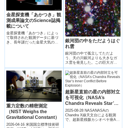
金星探査機「あかつき」観
測成果論文のScience誌掲
載について
金星探査機「あかつき」によっ
て取得された観測データに基づ
銀河団の中をただようはぐ
き、長年謎だった金星大気の高
れ雲
速回転（スーパーローテーショ
ン）がどのように維持されてい
銀河団の中で孤立してただよ
るのかを明らかにした。
う、天の川銀河よりも大きなガ
ス雲を発見した。この巨大ガス
雲は、Ｘ線と可視光を放つ異な
る温度のガスからできている。
超新星直前の星の内部対立
を可視化（NASA’s
Chandra Reveals Star’s
重力定数の精密測定
Inner Conflict Before
2025-08-28 NASANASAの
（NIST Weighs the
Explosion）
Chandra X線天文台による観測
Gravitational Constant）
で、超新星残骸カシオペヤ座Aの
爆発直前に星内部で大規模な乱
2026-04-16 米国国立標準技術研