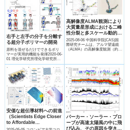
高解像度ALMA観測により
大質量星形成における二峰
性分裂と多スケール動的質
右手と左手の分子を分離す
量降着の新証拠を発見
2025-08-06 中国科学院(CAS)国
る超分子ポリマーの開発
（ALMA High-resolution
際研究チームは、アルマ望遠鏡
（ALMA）の高解像度観測（約
原料を混ぜるだけでできるポリ
Observations Reveal
3,000天文単位、波長1.3mm）に
マーが実用的機能を発揮2020-06-
New Evidence for
より、高質量星形成領...
01 理化学研究所理化学研究所
Bimodal Fragmentation
（理研）創発物性科学研究セン
and Multi-scale
ター創発生体関連ソフトマター
研究チー...
Dynamical Mass
Accretion in High-mass
Star Formation）
安価な超伝導材料への前進
（Scientists Edge Closer
パーカー・ソーラー・プロ
to Affordable
ーブが高速太陽風の中に飛
Superconductors）
び込み、その原因を突き止
2025-05-05 コロンビア大学コロ