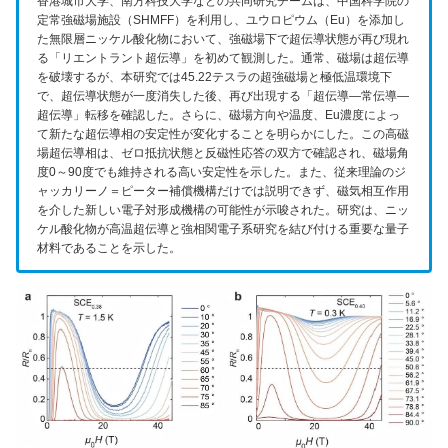
香港城市大学、南方科技大学などの共同研究チームは、中国科学院の
定常強磁場施設（SHMFF）を利用し、ユウロピウム（Eu）を添加し
た無限層ニッケル酸化物において、強磁場下で超伝導状態が再び現れ
る「リエントラント超伝導」を初めて観測した。通常、磁場は超伝導
を破壊するが、本研究では45.22テスラの超強磁場と極低温環境下
で、超伝導状態が一度消失した後、再び出現する「超伝導―常伝導―
超伝導」転移を確認した。さらに、磁場方向や温度、Eu濃度によっ
て新たな超伝導相の安定性が変化することを明らかにした。この高磁
場超伝導相は、ゼロ抵抗状態と反磁性応答の双方で確認され、磁場角
度0～90度でも維持される高い安定性を示した。また、従来理論のジ
ャッカリーノ＝ピーター補償機構だけでは説明できず、磁気相互作用
を介した新しい電子対形成機構の可能性が示唆された。研究は、ニッ
ケル酸化物が高温超伝導と強相関電子系研究を結び付ける重要な量子
材料であることを示した。