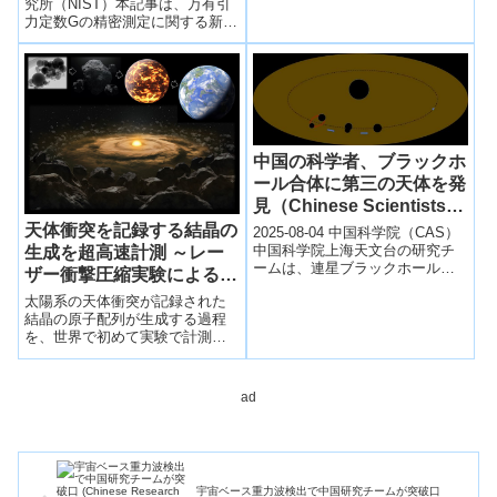
流が起きていたことが判明し...
究所（NIST）本記事は、万有引
力定数Gの精密測定に関する新た
な研究成果を紹介している。米
国国立標準技術研究所（NIST...
中国の科学者、ブラックホ
ール合体に第三の天体を発
見（Chinese Scientists
Discover Third Celestial
天体衝突を記録する結晶の
2025-08-04 中国科学院（CAS）
Body in Black Holes’
中国科学院上海天文台の研究チ
生成を超高速計測 ～レー
ームは、連星ブラックホールの
Merger）
ザー衝撃圧縮実験による太
合体が第三の天体、特に超大質
陽系史の読解～
太陽系の天体衝突が記録された
量ブラックホールの近傍で発生
結晶の原子配列が生成する過程
する可...
を、世界で初めて実験で計測し
た。
ad
宇宙ベース重力波検出で中国研究チームが突破口