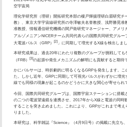
空宇宙局
理化学研究所（理研）開拓研究本部の榎戸輝揚理研白眉研究チ
教）、東京大学宇宙線研究所の寺澤敏夫名誉教授、浅野勝晃准
准教授、情報通信研究機構の関戸衛研究マネージャー、アメリカ
アルゾメニアンNICERチーム共同代表らの国際共同研究グル
[2]
大電波パルス（GRP）
」に同期して増光するX線を検出しま
本研究成果は、過去20年にわたり複数のグループが挑戦しても
[3]
（FRB）
の起源や発生メカニズムの解明にも貢献すると期待
かにパルサーは、時折劇的に明るくなるGRPを発生します。こ
た。しかし近年、GRPに同期して可視光パルスがわずかに増光
線でも同様の現象が起こるのかどうかに大きな関心が寄せられ
今回、国際共同研究グループは、国際宇宙ステーションに搭載さ
の二つの電波望遠鏡を連携させ、2017年からX線と電波の同時
することを突き止めました。これにより、GRPがこれまで考え
りました。
本研究は、科学雑誌『Science』（4月9日号）の掲載に先立