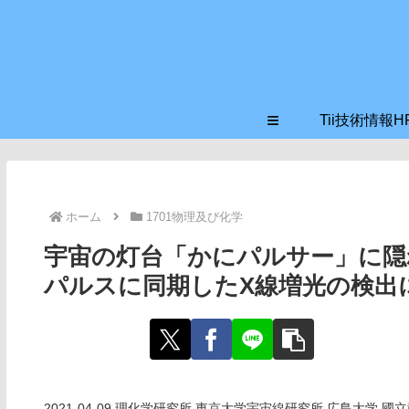
≡
Tii技術情報H
ホーム
1701物理及び化学
宇宙の灯台「かにパルサー」に隠
パルスに同期したX線増光の検出
2021-04-09 理化学研究所,東京大学宇宙線研究所,広島大学