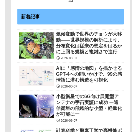
ad
新着記事
気候変動で世界のチョウが大移
動――世界規模の解析により、
分布変化は従来の想定をはるか
に上回る規模と複雑さで進行し
ていることを解明――
2026-08-07
AIに「感情の地図」を描かせる
GPT-4への問いかけで、99の感
情語に潜む構造を可視化
2026-08-07
小型衛星での6G向け展開型ア
ンテナの宇宙実証に成功 ー通
信衛星の飛躍的な小型・軽量化
が可能にー
2026-08-07
計算科学と酵素工学で高機能ポ