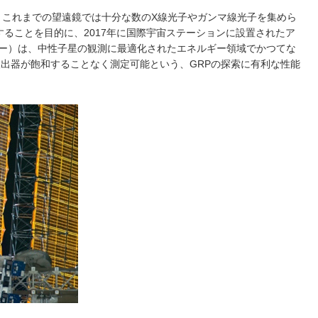
、これまでの望遠鏡では十分な数のX線光子やガンマ線光子を集めら
ることを目的に、2017年に国際宇宙ステーションに設置されたア
イサー）は、中性子星の観測に最適化されたエネルギー領域でかつてな
出器が飽和することなく測定可能という、GRPの探索に有利な性能