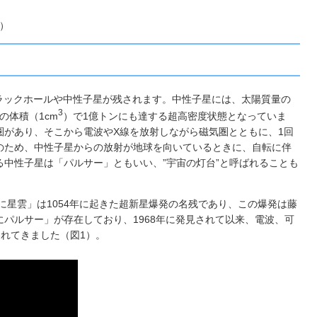
す）
ラックホールや中性子星が残されます。中性子星には、太陽質量の
3
の体積（1cm
）で1億トンにも達する超高密度状態となっていま
圏があり、そこから電波やX線を放射しながら磁気圏とともに、1回
のため、中性子星からの放射が地球を向いているときに、自転に伴
中性子星は「パルサー」ともいい、”宇宙の灯台”と呼ばれることも
に星雲」は1054年に起きた超新星爆発の名残であり、この爆発は藤
パルサー」が存在しており、1968年に発見されて以来、電波、可
れてきました（図1）。