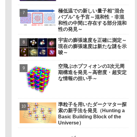
Originate? Magnetic Outflows
Stemming from Star Mergers,
極低温での新しい量子相”混合
Analysis Concludes)
バブル”を予言～混和性・非混
和性の中間に存在する部分混和
性の発見～
宇宙の膨張速度を正確に測定～
現在の膨張速度は新たな謎を示
唆～
空飛ぶホプフィオンの3次元周
期構造を発見～高密度・超安定
な情報の担い手～
準粒子を用いたダークマター探
索の新手法を発見（Hunting a
Basic Building Block of the
Universe）