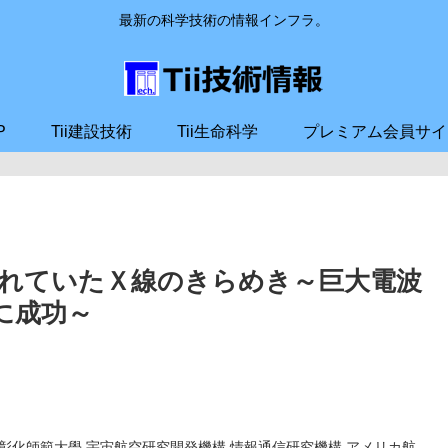
最新の科学技術の情報インフラ。
P
Tii建設技術
Tii生命科学
プレミアム会員サイ
れていたＸ線のきらめき～巨大電波
に成功～
,國立彰化師範大學,宇宙航空研究開発機構,情報通信研究機構,アメリカ航