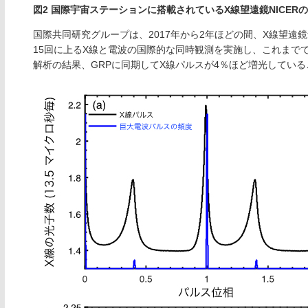
図2 国際宇宙ステーションに搭載されているX線望遠鏡NICERの
国際共同研究グループは、2017年から2年ほどの間、X線望
15回に上るX線と電波の国際的な同時観測を実施し、これまで
解析の結果、GRPに同期してX線パルスが4％ほど増光してい