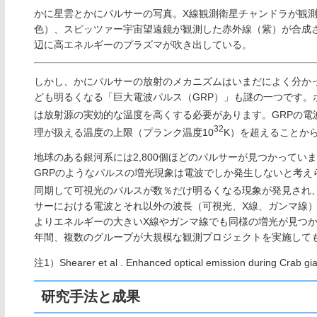
かに星雲とかにパルサーの写真。X線観測衛星チャンドラが観
色）、スピッツァー宇宙望遠鏡が観測した赤外線（紫）が合成
辺に高エネルギーのプラズマが吹き出している。
しかし、かにパルサーの放射のメカニズムはいまだによく分かっ
ども明るくなる「巨大電波パルス（GRP）」も謎の一つです。
は放射源の実効的な温度を高くする必要があります。GRPの電
32
理が扱える温度の上限（プランク温度10
K）を超えることか
地球のある銀河系には2,800個ほどのパルサーが見つかってい
GRPのようなパルスの増光現象は電波でしか発生しないと考えら
同期して可視光のパルスが数％だけ明るくなる現象が発見され
サーにおける電波とそれ以外の波長（可視光、X線、ガンマ線
よりエネルギーの大きいX線やガンマ線でも同様の増光が見つか
年間、複数のグループが大規模な観測プロジェクトを実施して
注1）Shearer et al . Enhanced optical emission during Crab gia
研究手法と成果