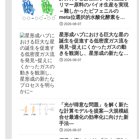
リマー原料のバイオ生産を実現
～難しかったビフェニルの
meta位選択的水酸化酵素を開
発～
2026-08-07
星形成ハブにおける巨大な星の
誕生を促進する低密度ガス流を
発見~捉えにくかったガスの動
きを観測し、星形成の新たなプ
ロセスを明らかに~
2026-08-07
「光が得意な問題」を解く新た
な計算モデルを提案―大規模組
合せ最適化の効率化に向けた新
手法―
2026-08-07