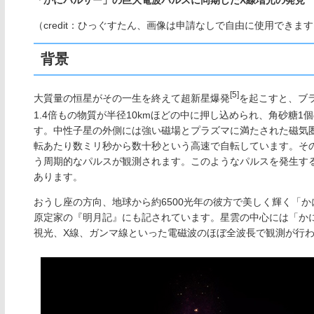
（credit：ひっぐすたん、画像は申請なしで自由に使用できま
背景
[5]
大質量の恒星がその一生を終えて超新星爆発
を起こすと、ブ
1.4倍もの物質が半径10kmほどの中に押し込められ、角砂糖1個
す。中性子星の外側には強い磁場とプラズマに満たされた磁気
転あたり数ミリ秒から数十秒という高速で自転しています。そ
う周期的なパルスが観測されます。このようなパルスを発生する
あります。
おうし座の方向、地球から約6500光年の彼方で美しく輝く「か
原定家の『明月記』にも記されています。星雲の中心には「かに
視光、X線、ガンマ線といった電磁波のほぼ全波長で観測が行わ