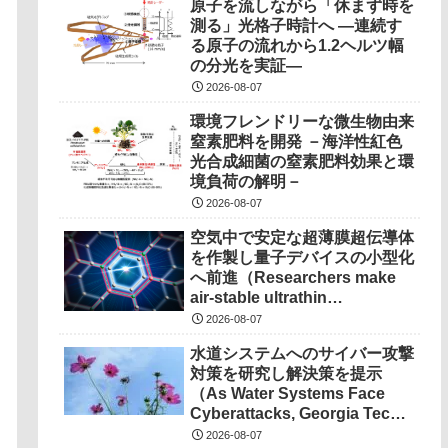
原子を流しながら「休まず時を
測る」光格子時計へ ―連続す
る原子の流れから1.2ヘルツ幅
の分光を実証―
2026-08-07
環境フレンドリーな微生物由来
窒素肥料を開発 －海洋性紅色
光合成細菌の窒素肥料効果と環
境負荷の解明－
2026-08-07
空気中で安定な超薄膜超伝導体
を作製し量子デバイスの小型化
へ前進（Researchers make
air-stable ultrathin
superconductors more
2026-08-07
scalable for quantum
水道システムへのサイバー攻撃
devices）
対策を研究し解決策を提示
（As Water Systems Face
Cyberattacks, Georgia Tech
Research Points to
2026-08-07