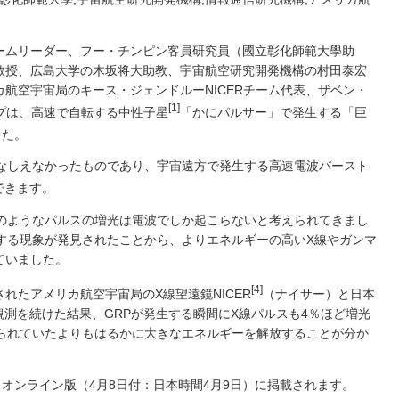
ームリーダー、フー・チンピン客員研究員（國立彰化師範大學助
教授、広島大学の木坂将大助教、宇宙航空研究開発機構の村田泰宏
航空宇宙局のキース・ジェンドルーNICERチーム代表、ザベン・
[1]
ープは、高速で自転する中性子星
「かにパルサー」で発生する「巨
した。
なしえなかったものであり、宇宙遠方で発生する高速電波バースト
できます。
のようなパルスの増光は電波でしか起こらないと考えられてきまし
する現象が発見されたことから、よりエネルギーの高いX線やガンマ
ていました。
[4]
れたアメリカ航空宇宙局のX線望遠鏡NICER
（ナイサー）と日本
観測を続けた結果、GRPが発生する瞬間にX線パルスも4％ほど増光
られていたよりもはるかに大きなエネルギーを解放することが分か
ち、オンライン版（4月8日付：日本時間4月9日）に掲載されます。