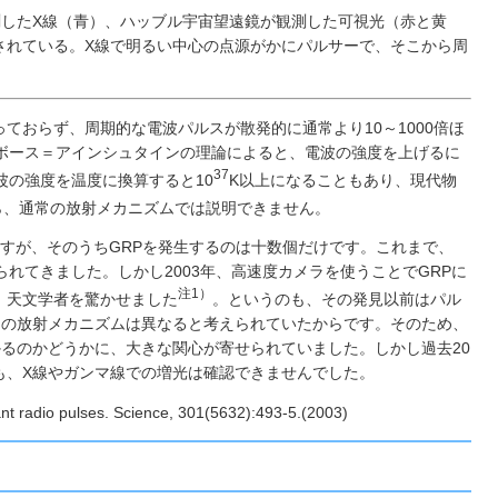
測したX線（青）、ハッブル宇宙望遠鏡が観測した可視光（赤と黄
されている。X線で明るい中心の点源がかにパルサーで、そこから周
ておらず、周期的な電波パルスが散発的に通常より10～1000倍ほ
ボース＝アインシュタインの理論によると、電波の強度を上げるに
37
波の強度を温度に換算すると10
K以上になることもあり、現代物
ら、通常の放射メカニズムでは説明できません。
ますが、そのうちGRPを発生するのは十数個だけです。これまで、
れてきました。しかし2003年、高速度カメラを使うことでGRPに
注1）
、天文学者を驚かせました
。というのも、その発見以前はパル
）の放射メカニズムは異なると考えられていたからです。そのため、
るのかどうかに、大きな関心が寄せられていました。しかし過去20
も、X線やガンマ線での増光は確認できませんでした。
nt radio pulses. Science, 301(5632):493-5.(2003)