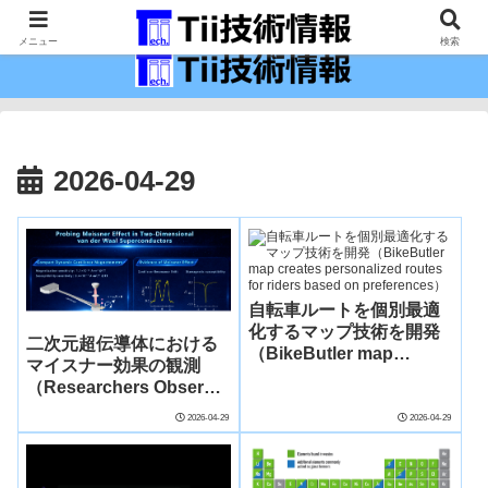
最新の科学技術の情報インフラ。
メニュー
検索
2026-04-29
自転車ルートを個別最適
化するマップ技術を開発
二次元超伝導体における
（BikeButler map
マイスナー効果の観測
creates personalized
（Researchers Observe
routes for riders based
Meissner Effect in Two-
on preferences）
2026-04-29
2026-04-29
Dimensional
Superconductors）