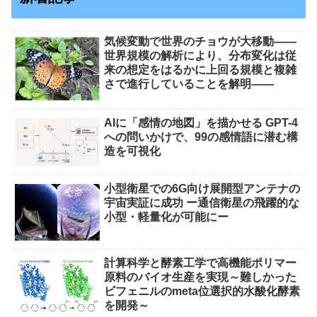
気候変動で世界のチョウが大移動――
世界規模の解析により、分布変化は従
来の想定をはるかに上回る規模と複雑
さで進行していることを解明――
AIに「感情の地図」を描かせる GPT-4
への問いかけで、99の感情語に潜む構
造を可視化
小型衛星での6G向け展開型アンテナの
宇宙実証に成功 ー通信衛星の飛躍的な
小型・軽量化が可能にー
計算科学と酵素工学で高機能ポリマー
原料のバイオ生産を実現～難しかった
ビフェニルのmeta位選択的水酸化酵素
を開発～