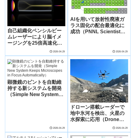
AIを用いて放射性廃液ガ
ラス固化の配合最適化に
自己組織化ペンシルビー
成功（PNNL Scientists
ムレーザーにより脳イメ
Leverage AI to Optimize
ージングを25倍高速化
Glass Formulas for
（Self-organizing pencil-
Liquid Radioactive
2026-04-29
2026-04-29
beam laser could help
Waste）
scientists design brain-
targeted therapies）
顕微鏡のピントを自動維
持する新システムを開発
（Simple New System
Keeps Microscopes in
Focus Automatically）
ドローン搭載レーダーで
地中氷河を検出、火星の
水探索に応用（Drone
radar reveals buried
2026-04-29
2026-04-29
glaciers on Earth,
guiding the search for