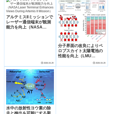
water on Mars）
アルテミスIIミッションで
レーザー通信端末が観測
能力を向上（NASA
Laser Terminal
Enhances Views During
Artemis II Mission）
分子界面の改良によりペ
ロブスカイト太陽電池の
性能を向上（LMU
researchers improve
2026-04-29
2026-04-29
perovskite solar cells
with molecular interface
tweak）
水中の放射性ヨウ素の除
去と検出を可能にする新