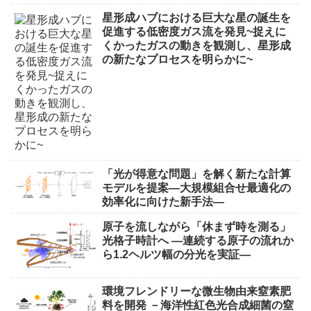
星形成ハブにおける巨大な星の誕生を
促進する低密度ガス流を発見~捉えに
くかったガスの動きを観測し、星形成
の新たなプロセスを明らかに~
「光が得意な問題」を解く新たな計算
モデルを提案―大規模組合せ最適化の
効率化に向けた新手法―
原子を流しながら「休まず時を測る」
光格子時計へ ―連続する原子の流れか
ら1.2ヘルツ幅の分光を実証―
環境フレンドリーな微生物由来窒素肥
料を開発 －海洋性紅色光合成細菌の窒