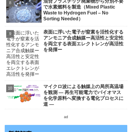
混合プラスチック廃棄物から分別不要
で水素燃料を製造（Mixed Plastic
Waste to Hydrogen Fuel – No
Sorting Needed）
表面に浮いた電子が窒素を活性化する
アンモニア合成触媒ー高活性と安定性
を両立する表面エレクトレンが高活性
を発揮ー
マイクロ波による触媒上の局所高温場
を観測 ― 再生可能電力でバイオマス
を化学原料へ変換する電化プロセスに
道 ―
ad