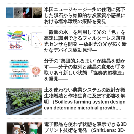
米国ニュージャージー州の住宅に落下
した隕石から始原的な炭素質小惑星に
おける塩水環境の痕跡を発見
「微量の水」を利用して光の「色」を
高速に識別できるフィルターレス薄膜
光センサを開発 ―放射光分光が拓く新
たなデバイス駆動原理―
分子の”集団的ふるまい”が結晶を動か
す――分子の整列と結晶の変形が手を
取りあう新しい状態 「協奏的超構造」
を発見――
土を使わない農業システムの設計が微
生物増殖と作物生育に及ぼす影響を解
明 （Soilless farming system design
can determine microbial growth,
impact on crops）
電子部品を使わず状態を表示できる3D
プリント技術を開発 （ShiftLens: 3D-