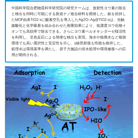
中国科学院合肥物質科学研究院の研究チームは、放射性ヨウ素の除去
と検出を同時に可能にする新規ナノ複合材料を開発した。銀を担持し
たMOF由来TiO2-xに酸素空孔を導入したAg2O–Ag@TiO2-xは、光触
媒酸化と化学吸着を組み合わせた相乗効果により、低濃度ヨウ化物イ
オンでも高効率で除去できる。さらにヨウ素ペルオキシダーゼ様活性
を利用し、呈色反応による簡便な検出も実現。海水や核廃水など複雑
環境でも高い選択性と安定性を示し、γ線照射後も性能を維持した。
処理水は環境基準を満たし、原子力施設の排水処理や環境修復への応
用が期待される。