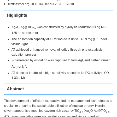
DOI:https://doi.org/10.1016/j.seppur.2026.137630
Highlights
Ag
O-Ag@TiO
was constructed by pyrolysis-reduction using MIL-
2
2-x
125 as a precursor.
−1
The adsorption capacity of AT for iodide is up to 143.9 mg g
under
visible-light.
AT achieved enhanced removal of iodide through photocatalysis-
oxidation process.
I
generated by oxidation was captured to form AgI, and further formed
2
−
AgI
or I
.
3
3
AT detected iodide with high sensitivity based on its IPO activity (LOD:
1.33 μ M).
Abstract
The development of efficient radioactive iodine management technologies is
crucial for ensuring the sustainable utilization of nuclear energy. Herein,
silver nanoparticle-modified oxygen-rich vacancy TiO
(Ag
O-Ag@TiO
,
2-x
2
2-x
AT) nanocomposites were successfully synthesized via a controlled