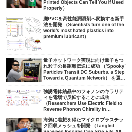
Printed Objects Can Tell You if Used
Properly）
廃PVCを高性能潤滑剤へ変換する新手
法を開発 （Scientists turn one of the
world’s most hated plastics into
premium lubricant）
量子ネットワーク実現に向け量子もつ
れ粒子の長距離伝送に成功 （‘Spooky’
Particles Transit DC Suburbs, a Step
Toward a Quantum Network） を選択
量子ネットワーク実現に向け量子もつ
れ粒子の長距離伝送に成功 （‘Spooky’
強誘電体結晶中のフォノンのキラリテ
Particles Transit DC Suburbs, a Step
ィを電場で反転することに成功
Toward a Quantum Network）
（Researchers Use Electric Field to
Reverse Phonon Chirality in
Ferroelectric Crystal）
海藻に着想を得たマイクロプラスチッ
ク回収メッシュを開発 （Tangled
Seaweed Inspires One-Size-Fits-All