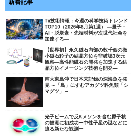
新着記事
Tii技術情報：今週の科学技術トレンド
TOP10（2026年8月第1週） ―量子・
AI・脱炭素・先端材料が次世代社会を
加速する―
【世界初】永久磁石内部の数千個の微
小磁石粒子の結晶方位を非破壊3次元
観察―高性能磁石の開発を加速する結
晶方位イメージング技術を開発―
南大東島沖で日本未記録の深海魚を発
見 ～「島」にすむアカグツ科魚類「シ
マグツ」～
光子ビームで反Kメソンを含む原子核
の観測に初成功ー中性子星の謎などに
迫る新たな観測ー