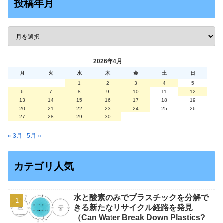
投稿年月
2026年4月
月
火
水
木
金
土
日
1
2
3
4
5
6
7
8
9
10
11
12
13
14
15
16
17
18
19
20
21
22
23
24
25
26
27
28
29
30
« 3月
5月 »
カテゴリ人気
水と酸素のみでプラスチックを分解で
きる新たなリサイクル経路を発見
（Can Water Break Down Plastics?