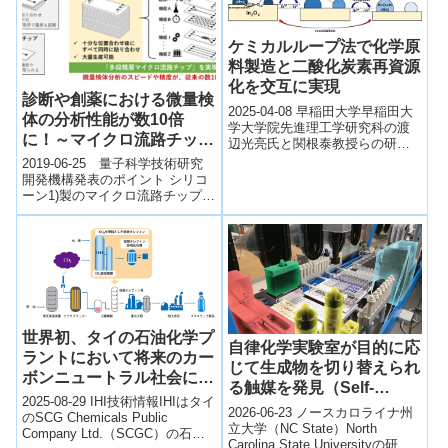
ケミカルループ法で化学原
料製造と二酸化炭素再資源
化を交互に実現
診断や創薬における微量検
2025-04-08 早稲田大学​早稲田大
体の分析性能が数10倍
学大学院先進理工学研究科の渡
に！～マイクロ流路チップ
辺光亮氏と関根泰教授らの研究
の一括積層技術を開発～
チームは、ＪＸ金属株式会社と
2019-06-25 量子科学技術研究
共同で、インジウム酸化物の表
開発機構発表のポイント シリコ
面を他...
ーン1)製のマイクロ流路チップ2)
を同時に何枚も貼り合わせる量
子ビーム加工技術を開発 マイ
ク...
世界初、タイの石油化学プ
自律化学実験室が目的に応
ラントにおいて将来のカー
じて生成物を切り替えられ
ボンニュートラル社会に貢
る触媒を発見（Self-
献する低級オレフィン製造
2025-08-29 IHI技術情報IHIはタイ
Driving Chemistry Lab
2026-06-23 ノースカロライナ州
パイロットプラントの運転
のSCG Chemicals Public
Discovers Catalysts That
立大学（NC State）North
Company Ltd.（SCGC）の石油
を開始 ～石油製品の製造
Carolina State Universityの研究
Can Switch Products on