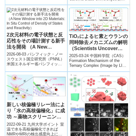
化学プラントに、世界初とな...
工程から発生するCO₂を樹
チームは、AI・ロボット・...
Demand）
脂原料製造へ活用～
2次元材料の電子状態と反
TiO₂によるヒ素とウランの
応性をその場計測する新手
同時除去メカニズムの解明
法を開発 （A New
（Scientists Uncover
Window into 2D
Mechanism involving
2026-08-03 パシフィック・ノー
2025-03-24 中国科学院（CAS）
Materials: In Situ Control
スウェスト国立研究所（PNNL）
TiO2 for Simultaneous
Formation Mechanism of the
米国エネルギー省パシフィッ
of Density of States and
Ternary Complex (Image by LI
Arsenic and Uranium
ク・ノースウェスト国立研究所
Zhe...
Reactivity）
Remediation from
（PNNL）の研究チームは、二次
Groundwater）
元...
新しい核偏極リレー法によ
り「水の高核偏極化」に成
功 ～薬物スクリーニング
や細胞内のたんぱく質解析
2022-09-21 九州大学ポイント 室
への道～
温で水を高核偏極化できれば
NMRやMRIの検出感度向上につ