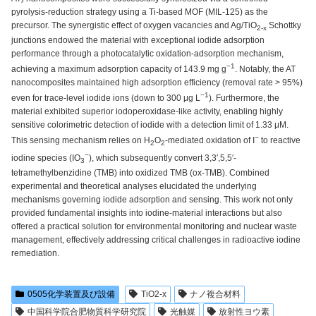
pyrolysis-reduction strategy using a Ti-based MOF (MIL-125) as the
precursor. The synergistic effect of oxygen vacancies and Ag/TiO
Schottky
2-x
junctions endowed the material with exceptional iodide adsorption
performance through a photocatalytic oxidation-adsorption mechanism,
−1
achieving a maximum adsorption capacity of 143.9 mg g
. Notably, the AT
nanocomposites maintained high adsorption efficiency (removal rate > 95%)
−1
even for trace-level iodide ions (down to 300 μg L
). Furthermore, the
material exhibited superior iodoperoxidase-like activity, enabling highly
sensitive colorimetric detection of iodide with a detection limit of 1.33 μM.
−
This sensing mechanism relies on H
O
-mediated oxidation of I
to reactive
2
2
−
iodine species (IO
), which subsequently convert 3,3′,5,5′-
3
tetramethylbenzidine (TMB) into oxidized TMB (ox-TMB). Combined
experimental and theoretical analyses elucidated the underlying
mechanisms governing iodide adsorption and sensing. This work not only
provided fundamental insights into iodine-material interactions but also
offered a practical solution for environmental monitoring and nuclear waste
management, effectively addressing critical challenges in radioactive iodine
remediation.
0505化学装置及び設備
TiO2-x
ナノ複合材料
中国科学院合肥物質科学研究院
光触媒
放射性ヨウ素