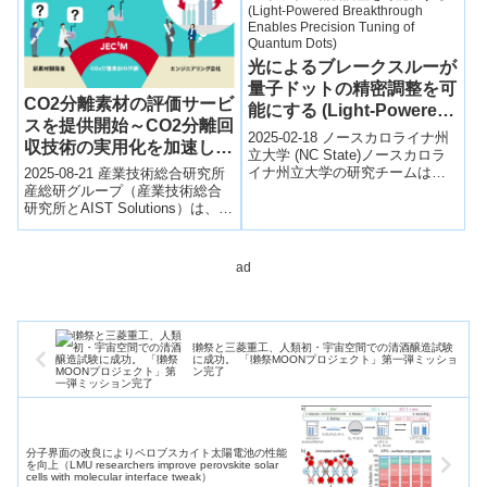
光によるブレークスルーが
量子ドットの精密調整を可
CO2分離素材の評価サービ
能にする (Light-Powered
スを提供開始～CO2分離回
Breakthrough Enables
2025-02-18 ノースカロライナ州
収技術の実用化を加速し、
Precision Tuning of
立大学 (NC State)ノースカロラ
カーボンニュートラル実現
イナ州立大学の研究チームは、
2025-08-21 産業技術総合研究所
Quantum Dots)
光を用いて量子ドットの光学特
へ貢献～
産総研グループ（産業技術総合
性を調整する新技術を開発...
研究所とAIST Solutions）は、
CO2分離素材（吸収液・吸着
剤・分離膜）の性能を客...
ad
獺祭と三菱重工、人類初・宇宙空間での清酒醸造試験
に成功。 「獺祭MOONプロジェクト」第一弾ミッショ
ン完了
分子界面の改良によりペロブスカイト太陽電池の性能
を向上（LMU researchers improve perovskite solar
cells with molecular interface tweak）