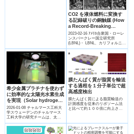
ながるが、これまでは困難だっ
た。 ナノサイズの有機結晶から
水...
CO2 を液体燃料に変換す
る記録破りの銅触媒 (How
a Record-Breaking
Copper Catalyst
2023-02-16 ｱﾒﾘｶ合衆国・ローレ
Converts CO2 Into Liquid
ンスバークレー国立研究所
(LBNL)・ LBNL、カリフォルニア
Fuels)
大学バークレー校(UCB)およびコ
ーネル大学が、CO...
膜たんぱく質が脂質を輸送
する過程を１分子単位で超
希少金属プラチナを使わず
高感度検出
に効率的な太陽光水素生成
膜たんぱく質による脂質輸送の
を実現（Solar hydrogen
計測感度を従来のリポソーム法
can now be produced
2026-01-08 チャルマース工科大
と比べて約１００倍に向上させ
efficiently without the
学スウェーデンのチャルマース
る超高感度計測技術を開発し、
工科大学の研究チームは、太陽
scarce metal platinum）
脂質の輸送過程を１分子単位で
光を利用して水素を効率的に生
定量計測することに成功しまし
成する新しい触媒システムを開
た。
発した。...