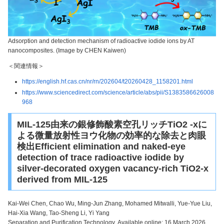
Adsorption and detection mechanism of radioactive iodide ions by AT
nanocomposites. (Image by CHEN Kaiwen)
＜関連情報＞
https://english.hf.cas.cn/nr/rn/202604/t20260428_1158201.html
https://www.sciencedirect.com/science/article/abs/pii/S1383586626008
968
MIL-125由来の銀修飾酸素空孔リッチTiO2 -xに
よる微量放射性ヨウ化物の効率的な除去と肉眼
検出Efficient elimination and naked-eye
detection of trace radioactive iodide by
silver-decorated oxygen vacancy-rich TiO2-x
derived from MIL-125
Kai-Wei Chen, Chao Wu, Ming-Jun Zhang, Mohamed Mitwalli, Yue-Yue Liu,
Hai-Xia Wang, Tao-Sheng Li, Yi Yang
Separation and Purification Technology Available online: 16 March 2026