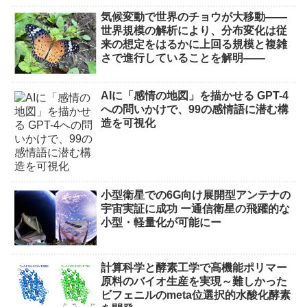
気候変動で世界のチョウが大移動――
世界規模の解析により、分布変化は従
来の想定をはるかに上回る規模と複雑
さで進行していることを解明――
AIに「感情の地図」を描かせる GPT-4
への問いかけで、99の感情語に潜む構
造を可視化
小型衛星での6G向け展開型アンテナの
宇宙実証に成功 ー通信衛星の飛躍的な
小型・軽量化が可能にー
計算科学と酵素工学で高機能ポリマー
原料のバイオ生産を実現～難しかった
ビフェニルのmeta位選択的水酸化酵素