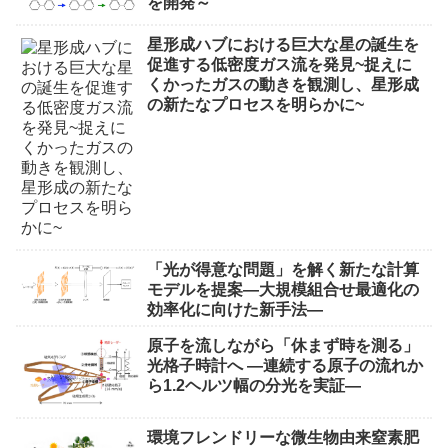
を開発～
星形成ハブにおける巨大な星の誕生を
促進する低密度ガス流を発見~捉えに
くかったガスの動きを観測し、星形成
の新たなプロセスを明らかに~
「光が得意な問題」を解く新たな計算
モデルを提案―大規模組合せ最適化の
効率化に向けた新手法―
原子を流しながら「休まず時を測る」
光格子時計へ ―連続する原子の流れか
ら1.2ヘルツ幅の分光を実証―
環境フレンドリーな微生物由来窒素肥