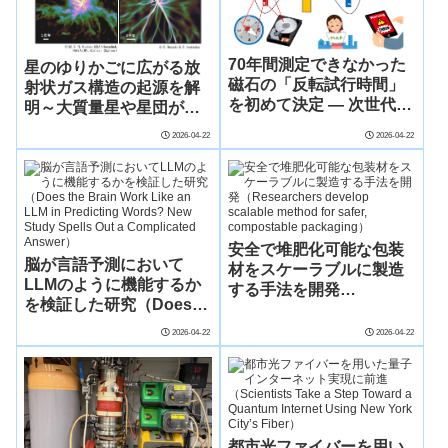
70年間測定できなかった
星のゆりかごに広がる放
磁石の「反転試行時間」
射状ガス構造の起源を解
を初めて決定 ― 次世代磁
明～大質量星や星団が生
気デバイス設計に新指針
まれる環境を読み解く鍵
2026-04-22
2026-04-22
―
に～
安全で堆肥化可能な包装
脳が言語予測において
材をスケーラブルに製造
LLMのように機能するか
する手法を開発
を検証した研究（Does
（Researchers develop
the Brain Work Like an
scalable method for
2026-04-22
2026-04-22
LLM in Predicting
safer, compostable
Words? New Study
packaging）
Spells Out a
Complicated Answer）
都市光ファイバーを用い