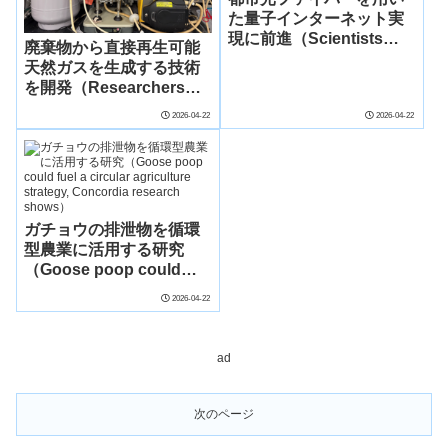
た量子インターネット実
現に前進（Scientists
廃棄物から直接再生可能
Take a Step Toward a
天然ガスを生成する技術
Quantum Internet Using
を開発（Researchers
New York City’s Fiber）
develop method to make
2026-04-22
2026-04-22
renewable natural gas
directly from waste）
ガチョウの排泄物を循環
型農業に活用する研究
（Goose poop could
fuel a circular
2026-04-22
agriculture strategy,
Concordia research
shows）
ad
次のページ