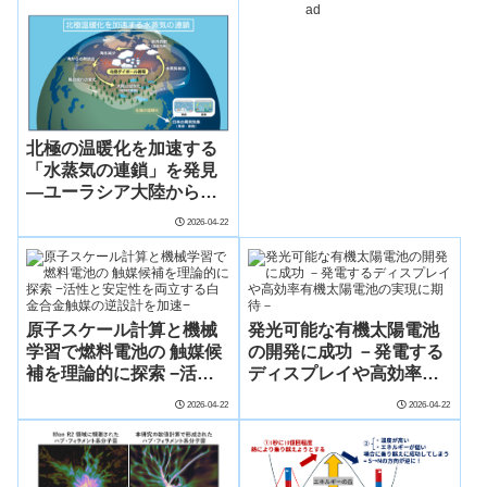
ad
度を高める～
指針を提示～
北極の温暖化を加速する
「水蒸気の連鎖」を発見
―ユーラシア大陸からの
水蒸気が海氷の減少を促
2026-04-22
す可能性―
原⼦スケール計算と機械
発光可能な有機太陽電池
学習で燃料電池の 触媒候
の開発に成功 －発電する
補を理論的に探索 −活性
ディスプレイや高効率有
と安定性を両⽴する⽩⾦
機太陽電池の実現に期待
2026-04-22
2026-04-22
合⾦触媒の逆設計を加速−
－