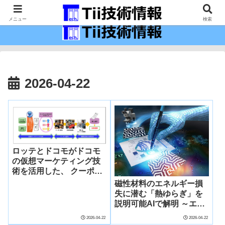
最新の科学技術の情報インフラ。
メニュー
検索
2026-04-22
ロッテとドコモがドコモ
の仮想マーケティング技
術を活用した、 クーポン
配信におけるターゲティ
磁性材料のエネルギー損
ングの実証実験に成功 ～
失に潜む「熱ゆらぎ」を
「ガーナ 板チョコレート
説明可能AIで解明 ～エン
シリーズ」を購入したこ
トロピーの効果を世界初
2026-04-22
2026-04-22
とがないお客さまの解像
で可視化、新材料の設計