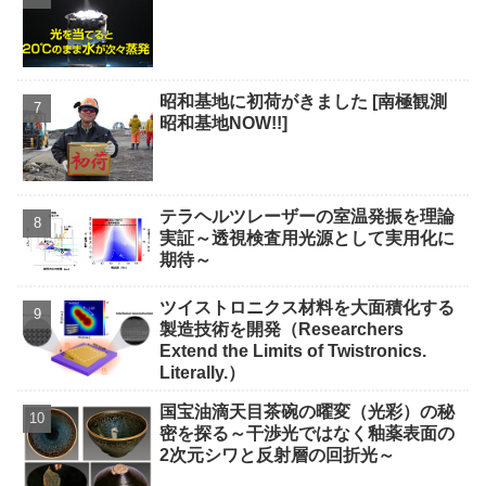
昭和基地に初荷がきました [南極観測
昭和基地NOW!!]
テラヘルツレーザーの室温発振を理論
実証～透視検査用光源として実用化に
期待～
ツイストロニクス材料を大面積化する
製造技術を開発（Researchers
Extend the Limits of Twistronics.
Literally.）
国宝油滴天目茶碗の曜変（光彩）の秘
密を探る～干渉光ではなく釉薬表面の
2次元シワと反射層の回折光～