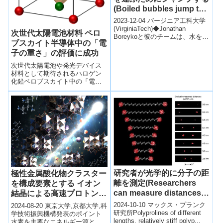
(Boiled bubbles jump to
carry more heat)
2023-12-04 バージニア工科大学
(VirginiaTech)◆Jonathan
次世代太陽電池材料 ペロ
Boreykoと彼のチームは、水を用
ブスカイト半導体中の「電
いた熱伝達をよりエネルギー効
率かつコ...
子の重さ」の評価に成功
次世代太陽電池や発光デバイス
材料として期待されるハロゲン
化鉛ペロブスカイト中の「電子
の重さ」を測定し、電子が周囲
の格子に及ぼす影響を正確に評
価することに成功した。
研究者が光学的に分子の距
極性金属酸化物クラスター
離を測定(Researchers
を構成要素とする イオン
can measure distances
結晶による高速プロトン伝
in molecules optically)
導体を開発 ～環境にやさ
2024-10-10 マックス・プランク
2024-08-20 東京大学,京都大学,科
研究所Polyprolines of different
しく高効率な水素エネルギ
学技術振興機構発表のポイント
lengths, relatively stiff polyp...
水素を主要なエネルギー源とす