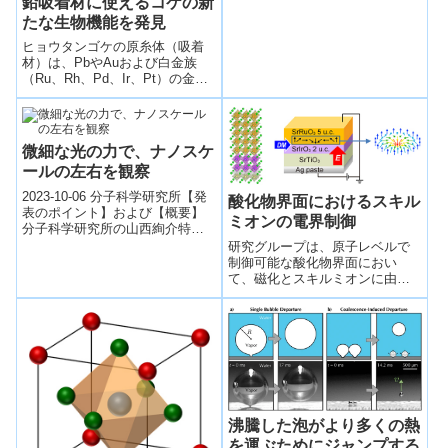
鉛吸着材に使えるコケの新
たな生物機能を発見
ヒョウタンゴケの原糸体（吸着
材）は、PbやAuおよび白金族
（Ru、Rh、Pd、Ir、Pt）の金属
類を主に、よく吸着する性質
（酸性から塩基性の幅広いpHに
おいて回収率が高い）があるこ
とが分かった
微細な光の力で、ナノスケ
ールの左右を観察
2023-10-06 分子科学研究所【発
酸化物界面におけるスキル
表のポイント】および【概要】
ミオンの電界制御
分子科学研究所の山西絢介特任
助教、AHN Hyo-Yong特任助教、
研究グループは、原子レベルで
岡本裕巳教授らの研究グル...
制御可能な酸化物界面におい
て、磁化とスキルミオンに由来
する輸送特性を電界で大きく制
御することに成功し、スピント
ロニクスデバイス設計の新たな
指針を見いだしました。
沸騰した泡がより多くの熱
を運ぶためにジャンプする