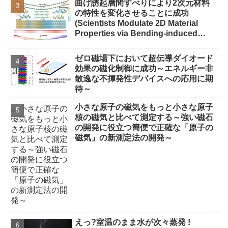
曲げ誘起層間すべりにより2次元材料
の特性を変化させることに成功
(Scientists Modulate 2D Material
Properties via Bending-induced
Interlayer Sliding)
ゼロ磁場下において超伝導ダイオード
効果の磁化制御に成功～エネルギー非
散逸な不揮発性デバイスへの応用に期
待～
小さな原子の磁気をもっと小さな原子
核の磁気と比べて測定する～強い磁石
の開発に役立つ簡便で正確な「原子の
磁気」の新測定法の開発～
えっ?室温のまま水が次々蒸発 !