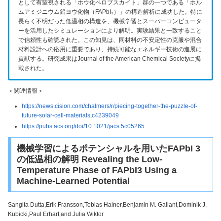
として有望視される「ホウ化ペロブスカイト」群の一つである「ホル
b
ムアミジニウム鉛ヨウ化物（FAPbI₃）」の構造解析に成功した。特に
要
長らく不明だった低温相の構造を、機械学習とスーパーコンピュータ
約
ーを活用したシミュレーションにより解明。実験結果と一致すること
の
で信頼性も確認された。この知見は、同材料の不安定性の克服や混合
発
材料設計への応用に重要であり、持続可能なエネルギー技術の進展に
言
貢献する。研究成果はJournal of the American Chemical Societyに掲
：
載された。
＜関連情報＞
https://news.cision.com/chalmers/r/piecing-together-the-puzzle-of-
future-solar-cell-materials,c4239049
https://pubs.acs.org/doi/10.1021/jacs.5c05265
機械学習によるポテンシャルを用いたFAPbI 3
の低温相の解明 Revealing the Low-
Temperature Phase of FAPbI3 Using a
Machine-Learned Potential
Sangita Dutta,Erik Fransson,Tobias Hainer,Benjamin M. Gallant,Dominik J.
Kubicki,Paul Erhart,and Julia Wiktor