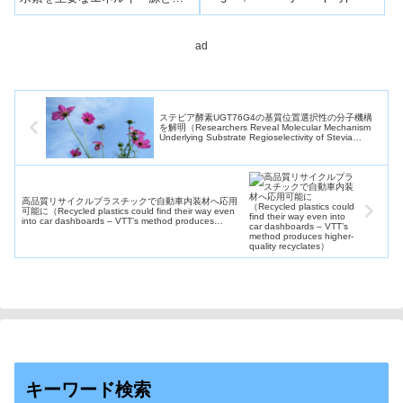
ーシステムへの応用に期待
る社会の実現に向け、水素イオ
～
ン（プロトン）の伝導を担う電
解...
ad
ステビア酵素UGT76G4の基質位置選択性の分子機構
を解明（Researchers Reveal Molecular Mechanism
Underlying Substrate Regioselectivity of Stevia
rebaudiana UGT76G4）
高品質リサイクルプラスチックで自動車内装材へ応用
可能に（Recycled plastics could find their way even
into car dashboards – VTT’s method produces
higher-quality recyclates）
キーワード検索