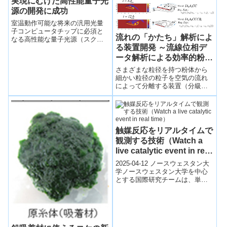
実現にむけた高性能量子光
ると考えられる。
源の開発に成功
室温動作可能な将来の汎用光量
子コンピュータチップに必須と
流れの「かたち」解析によ
なる高性能な量子光源（スクィ
る装置開発 ～流線位相デ
ーズド光源）を実現した。
ータ解析による効率的粉体
分級装置の開発～
さまざまな粒径を持つ粉体から
細かい粒径の粒子を空気の流れ
によって分離する装置（分級装
置）の開発に、応用数学の手法
の１つである流線トポロジーデ
ータ解析を応用し、従来よりも
高い分離性能を持つ分級装置の
製品開発に成功した。
触媒反応をリアルタイムで
観測する技術（Watch a
live catalytic event in real
time）
2025-04-12 ノースウェスタン大
学ノースウェスタン大学を中心
とする国際研究チームは、単一
分子原子分解能時間分解電子顕
微鏡（SMART-EM）技術を用い
て...