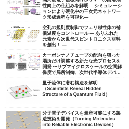
性向上の仕組みを解明 ―シミュレーシ
ョンにより硬化中の三次元ネットワー
ク形成過程を可視化―
空孔の規則度制御でフェリ磁性体の補
償温度をコントロール ― ありふれた
元素から次世代スピントロニクス材料
を創出！ ―
カーボンナノチューブの配向を狙った
場所だけ調整する新たな光プロセスを
開発 〜サブマイクロスケールの空間解
像度で局所制御、次世代半導体デバイ
ス実現に期待〜
量子流体に潜む構造を解明
（Scientists Reveal Hidden
Structure of a Quantum Fluid）
分子電子デバイスを量産可能にする製
造技術を開発（Turning Molecules
into Reliable Electronic Devices）