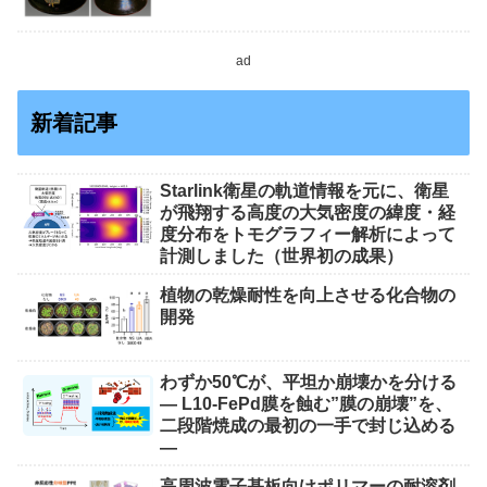
ad
新着記事
Starlink衛星の軌道情報を元に、衛星
が飛翔する高度の大気密度の緯度・経
度分布をトモグラフィー解析によって
計測しました（世界初の成果）
植物の乾燥耐性を向上させる化合物の
開発
わずか50℃が、平坦か崩壊かを分ける
― L10-FePd膜を蝕む”膜の崩壊”を、
二段階焼成の最初の一手で封じ込める
―
高周波電子基板向けポリマーの耐溶剤