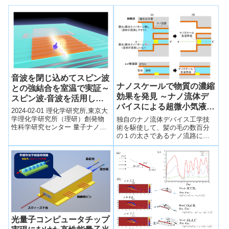
音波を閉じ込めてスピン波
ナノスケールで物質の濃縮
との強結合を室温で実証～
効果を発見 ～ナノ流体デ
スピン波-音波を活用した
バイスによる超微小気液界
新しいデバイスへ道～
2024-02-01 理化学研究所,東京大
面の作製と効果～
学理化学研究所（理研）創発物
独自のナノ流体デバイス工学技
性科学研究センター 量子ナノ磁
術を駆使して、髪の毛の数百分
性研究チームのユンヨン・ファ
の１の太さであるナノ流路に、
ン 大学院生リサーチ・アソシエ
極めて高精度、均一かつ安定に
イ...
ナノスケールで気体と液体が接
する界面（超微小気液界面）を
作製することに成功した。この
超微小気液界面はナノ流路内に
並べることができ、また任意な
位置に移動することもできる。
この超微小気液界面ができる際
に、物質が濃縮される現象を新
たに発見した。この現象はナノ
光量子コンピュータチップ
空間の特別な物理化学に起因す