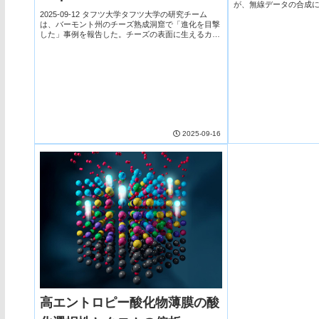
が、無線データの合成に関
Evolution)
2025国際会議の最優秀
2025-09-12 タフツ大学タフツ大学の研究チーム
の訓練には大量かつ高品質
は、バーモント州のチーズ熟成洞窟で「進化を目撃
した」事例を報告した。チーズの表面に生えるカビ
Penicillium solitum が、数年の間に緑色から白色へと
変化していたのである。...
2025-09-16
高エントロピー酸化物薄膜の酸