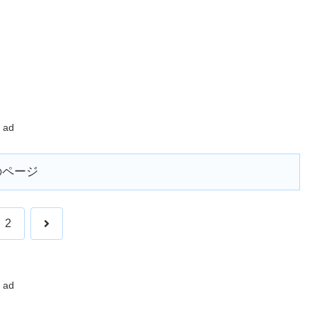
ad
のページ
次
2
へ
ad