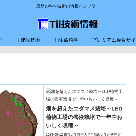
最新の科学技術の情報インフラ。
P
Tii建設技術
Tii生命科学
プレミアム会員サイ
畑を超えたエダマメ栽培～LED
植物工場の養液栽培で一年中お
いしく収穫～
2025-09-12 東京大学東京大学と法政大学の研究グ