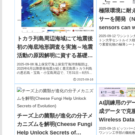
極限環境に耐
サーを開発（New
sensors can w
extreme pres
2025-09-12 ワシ
トカラ列島周辺海域にて地震後
トン大学セントルイス
ウ素窒化物の極薄シー
初の海底地形調査を実施～地震
でも壊れない量子セン
ーは大気圧の3万倍以上
活動の原因解明に資する基礎情
場...
報としての活用が期待～
2025-09-08 海上保安庁海上保安庁海洋情報部は、
2025年6月以降群発地震が続く鹿児島県トカラ列島
の悪石島・宝島・小宝島周辺で、7月31日～8月5日
に測量船「平洋」による海底地形調査を実施した。
2025-09-16
2010年や2008～2015年のデー...
AI訓練用のデ
成データで克服（
チーズ上の菌類が進化の分子メ
Wireless Dat
カニズムを解明(Cheese Fungi
2025-09-15 ピッ
Help Unlock Secrets of
ワンソン工学部の魏暁