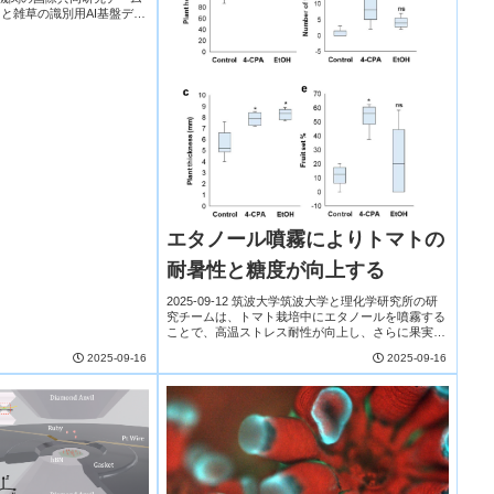
と雑草の識別用AI基盤デー
」を世界で初めて公開した。
・雑草など...
エタノール噴霧によりトマトの
耐暑性と糖度が向上する
2025-09-12 筑波大学筑波大学と理化学研究所の研
究チームは、トマト栽培中にエタノールを噴霧する
ことで、高温ストレス耐性が向上し、さらに果実の
糖度やビタミンC含量も増加することを明らかにし
2025-09-16
2025-09-16
た。従来、猛暑下では花粉不稔や受粉不良により
結...