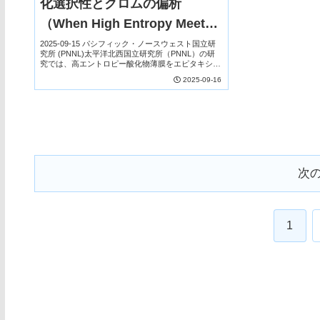
化選択性とクロムの偏析
（When High Entropy Meets
Epitaxy: Selective Oxidation
2025-09-15 パシフィック・ノースウェスト国立研
究所 (PNNL)太平洋北西国立研究所（PNNL）の研
and Chromium Segregation
究では、高エントロピー酸化物薄膜をエピタキシャ
ル成長させる際に、酸化選択性とクロムの偏析がど
2025-09-16
in Multicomponent Oxide
のように生じるかを明らかにした。複数元...
Thin Films）
次
1