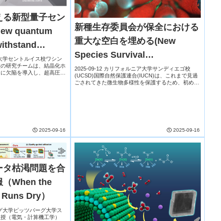
える新型量子セン
新種生存委員会が保全における
 quantum
重大な空白を埋める(New
ithstand
Species Survival
sure）
ントン大学セントルイス校ワシン
校の研究チームは、結晶化ホ
Commission Fills Critical Gap
2025-09-12 カリフォルニア大学サンディエゴ校
トに欠陥を導入し、超高圧下
(UCSD)国際自然保護連合(IUCN)は、これまで見過
サーを開発した。このセンサ
in Conservation)
ごされてきた微生物多様性を保護するため、初めて
の圧力環境で、応力や磁
の「微生物保全専門家委員会」を設立した。委員長
はUCサンディエゴのジャック・ギルバー...
2025-09-16
2025-09-16
ータ枯渇問題を合
When the
a Runs Dry）
ツバーグ大学ピッツバーグ大学ス
教授（電気・計算機工学）