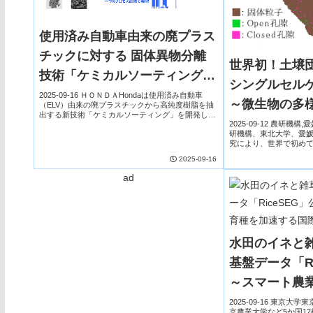
使用済み自動車由来の廃プラス
チックに対する 固体異物分離
世界初！土壌
技術「ケミカルソーティング」
シングルセル
を新たに開発～リソースサーキ
2025-09-16 ＨＯＮＤＡHondaは使用済み自動車
～微生物の多
（ELV）由来の廃プラスチックから高純度樹脂を抽
ュレーションの実現に向けて～
出する新技術「ケミカルソーティング」を開発しま
能の解明への
2025-09-12 農研機構,
した。従来の人手や機械による物理分離（フィジカ
研機構、東北大学、愛媛大学
ルソーティング）では、異物サイズごとのフィ...
究により、世界で初め
物シングルセルゲノム
2025-09-16
ら超音波処理で効率的に微
ad
水田のイネと雑
基盤データ「Ri
～スマート農
る国際共同研
2025-09-16 東京
京農業大学など5か国1