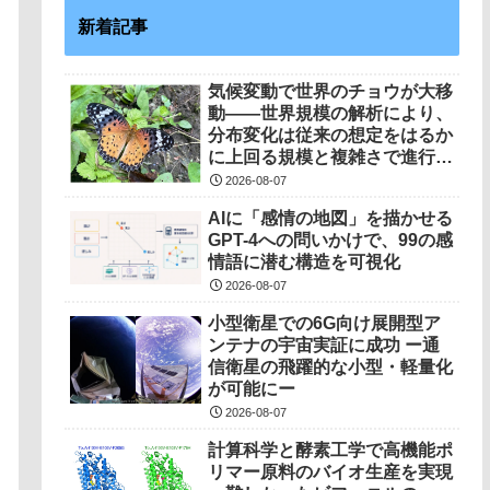
新着記事
気候変動で世界のチョウが大移
動――世界規模の解析により、
分布変化は従来の想定をはるか
に上回る規模と複雑さで進行し
ていることを解明――
2026-08-07
AIに「感情の地図」を描かせる
GPT-4への問いかけで、99の感
情語に潜む構造を可視化
2026-08-07
小型衛星での6G向け展開型ア
ンテナの宇宙実証に成功 ー通
信衛星の飛躍的な小型・軽量化
が可能にー
2026-08-07
計算科学と酵素工学で高機能ポ
リマー原料のバイオ生産を実現