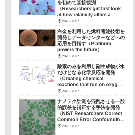
を初めて直接観測
（Researchers get first look
at how relativity alters a
chemical bond）
2026-08-07
白金を利用した燃料電池技術を
開発しデータセンターなどへの
応用を目指す（Platinum
powers the future）
2026-08-07
酸素のみを利用し副生成物が水
だけとなる化学反応を開発
（Creating chemical
reactions that run on oxygen,
produce only water as
2026-08-07
waste）
ナノテク計測を混乱させる一般
的誤差を補正する手法を開発
（NIST Researchers Correct
Common Error Confounding
Nanotech Measurements）
2026-08-07