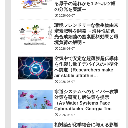
る原子の流れから1.2ヘルツ幅
の分光を実証―
2026-08-07
環境フレンドリーな微生物由来
窒素肥料を開発 －海洋性紅色
光合成細菌の窒素肥料効果と環
境負荷の解明－
2026-08-07
空気中で安定な超薄膜超伝導体
を作製し量子デバイスの小型化
へ前進（Researchers make
air-stable ultrathin
superconductors more
2026-08-07
scalable for quantum
水道システムへのサイバー攻撃
devices）
対策を研究し解決策を提示
（As Water Systems Face
Cyberattacks, Georgia Tech
Research Points to
2026-08-07
Solutions）
相対論が化学結合に与える影響