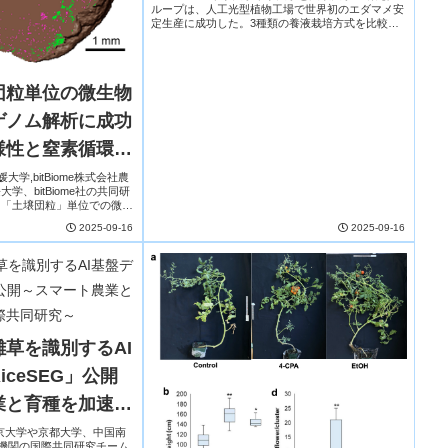
ループは、人工光型植物工場で世界初のエダマメ安
定生産に成功した。3種類の養液栽培方式を比較し
た結果、NFT（養液膜栽培）が最も優れ、露地栽培
を上回る収量を実現。さらに、糖含量が高く甘味...
団粒単位の微生物
ゲノム解析に成功
様性と窒素循環機
足掛かり～
愛媛大学,bitBiome株式会社農
、bitBiome社の共同研
て「土壌団粒」単位での微生
解析が実現した。団粒内部か
2025-09-16
2025-09-16
生...
草を識別するAI
ceSEG」公開
業と育種を加速す
究～
大学東京大学や京都大学、中国南
2機関の国際共同研究チーム