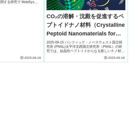
する研究で MobiSys
論文賞を受賞した。AIモデル
なデータが必...
CO₂の溶解・沈殿を促進するペ
プトイドナノ材料（Crystalline
Peptoid Nanomaterials for
Promoting Carbon Dioxide
2025-09-15 パシフィック・ノースウェスト国立研
究所 (PNNL)太平洋北西国立研究所（PNNL）の研
Dissolution and
究では、結晶性ペプトイドからなる新しいナノ材料
が、二酸化炭素の水への溶解と鉱物化（沈殿）を促
2025-09-16
2025-09-16
Precipitation）
進することが示された。ペプトイドは合成...