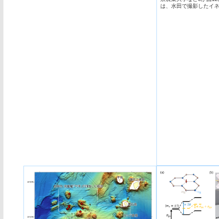
は、水田で撮影したイネ
タセット「RiceSEG
RiceSEGはイネの葉・穂