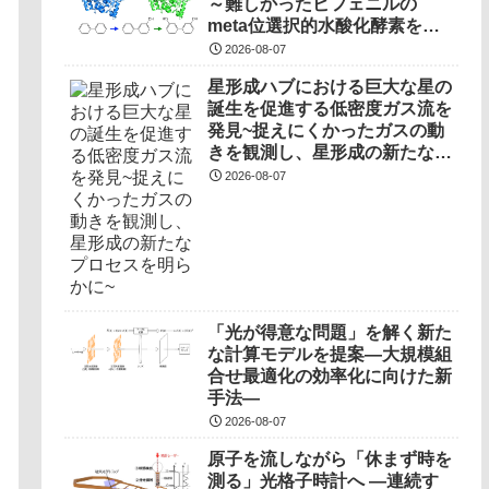
～難しかったビフェニルの
meta位選択的水酸化酵素を開
発～
2026-08-07
星形成ハブにおける巨大な星の
誕生を促進する低密度ガス流を
発見~捉えにくかったガスの動
きを観測し、星形成の新たなプ
ロセスを明らかに~
2026-08-07
「光が得意な問題」を解く新た
な計算モデルを提案―大規模組
合せ最適化の効率化に向けた新
手法―
2026-08-07
原子を流しながら「休まず時を
測る」光格子時計へ ―連続す