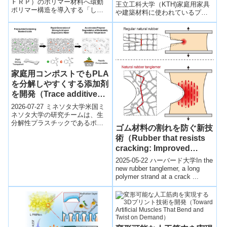
ＦＲＰ）のポリマー材料へ環動
enable circular home
王立工科大学（KTH)家庭用家具
ポリマー構造を導入する「しな
や建築材料に使われているプラ
furnishings and building
やかなタフポリマー」作製技術
スチックは、半構造的な強度を
materials)
を確立した。ＣＦＲＰのマトリ
持つ新しい種類の木質系分解性
ックス樹脂中に環動ポリマーを
プラ...
ナノスケールで均一に分散する
ことに成功し、約３倍の耐疲労
特性を実現。
家庭用コンポストでもPLA
を分解しやすくする添加剤
を開発（Trace additive
could help compostable
2026-07-27 ミネソタ大学米国ミ
PLA plastics break down
ネソタ大学の研究チームは、生
分解性プラスチックであるポリ
in backyard bins）
ゴム材料の割れを防ぐ新技
乳酸（PLA）に微量の添加剤を
術（Rubber that resists
加えることで、家庭用コンポス
ト環境...
cracking: Improved
process makes material
2025-05-22 ハーバード大学In the
10 times stronger）
new rubber tanglemer, a long
polymer strand at a crack ...