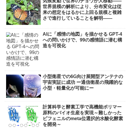
気候変動で世界のチョウが大移動――
世界規模の解析により、分布変化は従
来の想定をはるかに上回る規模と複雑
さで進行していることを解明――
AIに「感情の地図」を描かせる GPT-4
への問いかけで、99の感情語に潜む構
造を可視化
小型衛星での6G向け展開型アンテナの
宇宙実証に成功 ー通信衛星の飛躍的な
小型・軽量化が可能にー
計算科学と酵素工学で高機能ポリマー
原料のバイオ生産を実現～難しかった
ビフェニルのmeta位選択的水酸化酵素
を開発～