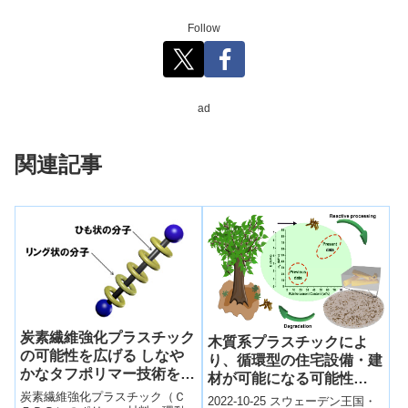
Follow
ad
関連記事
炭素繊維強化プラスチック
木質系プラスチックによ
の可能性を広げる しなや
り、循環型の住宅設備・建
かなタフポリマー技術を開
材が可能になる可能性
発
(Wood-based plastic may
炭素繊維強化プラスチック（Ｃ
2022-10-25 スウェーデン王国・