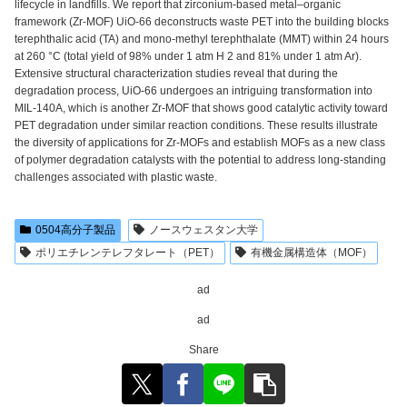
lifecycle in landfills. We report that zirconium-based metal–organic
framework (Zr-MOF) UiO-66 deconstructs waste PET into the building blocks
terephthalic acid (TA) and mono-methyl terephthalate (MMT) within 24 hours
at 260 °C (total yield of 98% under 1 atm H 2 and 81% under 1 atm Ar).
Extensive structural characterization studies reveal that during the
degradation process, UiO-66 undergoes an intriguing transformation into
MIL-140A, which is another Zr-MOF that shows good catalytic activity toward
PET degradation under similar reaction conditions. These results illustrate
the diversity of applications for Zr-MOFs and establish MOFs as a new class
of polymer degradation catalysts with the potential to address long-standing
challenges associated with plastic waste.
0504高分子製品
ノースウェスタン大学
ポリエチレンテレフタレート（PET）
有機金属構造体（MOF）
ad
ad
Share