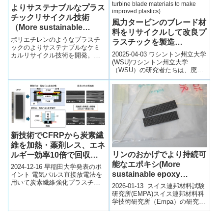
成功した。
よりサステナブルなプラス
チックリサイクル技術
風力タービンのブレード材
（More sustainable
料をリサイクルして改良プ
recycling of plastics）
ポリエチレンのようなプラスチ
ラスチックを製造
ックのよりサステナブルなケミ
(Researchers recycle
20025-04-03 ワシントン州立大学
カルリサイクル技術を開発。必
wind turbine blade
(WSU)ワシントン州立大学
要な温度が僅か約 120℃とエネル
（WSU）の研究者たちは、廃棄
ギー効率性が高く、出発原料の
materials to make
された風力タービンのブレード
約 96%の回収が可能。分子レベ
improved plastics)
材料をリサイクルし、高性能な
ルでの「破壊点」を利用してポ
プラ...
リマーの長鎖をより小さな構成
要素に分解する。
新技術でCFRPから炭素繊
維を加熱・薬剤レス、エネ
リンのおかげでより持続可
ルギー効率10倍で回収～
能なエポキシ(More
資源循環型社会の構築に向
2024-12-16 早稲田大学発表のポ
sustainable epoxy
け、処理困難な材料の前処
イント 電気パルス直接放電法を
用いて炭素繊維強化プラスチッ
thanks to phosphorus)
理法として期待～
2026-01-13 スイス連邦材料試験
ク（CFRP）から炭素繊維を効率
研究所(EMPA)スイス連邦材料科
的に回収する手法を開発 開発
学技術研究所（Empa）の研究チ
技...
ームは、再利用可能で化学的に
リサイクル可能な、難燃性...