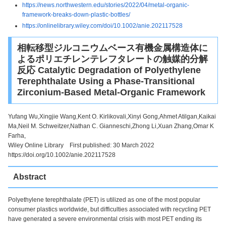
https://news.northwestern.edu/stories/2022/04/metal-organic-
framework-breaks-down-plastic-bottles/
https://onlinelibrary.wiley.com/doi/10.1002/anie.202117528
相転移型ジルコニウムベース有機金属構造体に
よるポリエチレンテレフタレートの触媒的分解
反応 Catalytic Degradation of Polyethylene
Terephthalate Using a Phase-Transitional
Zirconium-Based Metal-Organic Framework
Yufang Wu,Xingjie Wang,Kent O. Kirlikovali,Xinyi Gong,Ahmet Atilgan,Kaikai
Ma,Neil M. Schweitzer,Nathan C. Gianneschi,Zhong Li,Xuan Zhang,Omar K
Farha,
Wiley Online Library First published: 30 March 2022
https://doi.org/10.1002/anie.202117528
Abstract
Polyethylene terephthalate (PET) is utilized as one of the most popular
consumer plastics worldwide, but difficulties associated with recycling PET
have generated a severe environmental crisis with most PET ending its