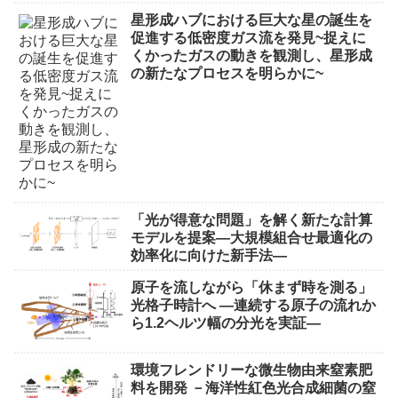
星形成ハブにおける巨大な星の誕生を
促進する低密度ガス流を発見~捉えに
くかったガスの動きを観測し、星形成
の新たなプロセスを明らかに~
「光が得意な問題」を解く新たな計算
モデルを提案―大規模組合せ最適化の
効率化に向けた新手法―
原子を流しながら「休まず時を測る」
光格子時計へ ―連続する原子の流れか
ら1.2ヘルツ幅の分光を実証―
環境フレンドリーな微生物由来窒素肥
料を開発 －海洋性紅色光合成細菌の窒