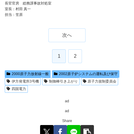
長官官房 総務課事故対処室
室長：村田 真一
担当：笠原
次へ
1
2
2000原子力放射線一般
2002原子炉システムの運転及び保守
伊方発電所3号機
制御棒引き上がり
原子力規制委員会
四国電力
ad
ad
Share