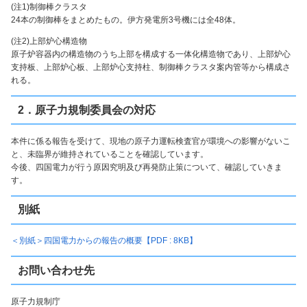
(注1)制御棒クラスタ
24本の制御棒をまとめたもの。伊方発電所3号機には全48体。
(注2)上部炉心構造物
原子炉容器内の構造物のうち上部を構成する一体化構造物であり、上部炉心
支持板、上部炉心板、上部炉心支持柱、制御棒クラスタ案内管等から構成さ
れる。
2．原子力規制委員会の対応
本件に係る報告を受けて、現地の原子力運転検査官が環境への影響がないこ
と、未臨界が維持されていることを確認しています。
今後、四国電力が行う原因究明及び再発防止策について、確認していきま
す。
別紙
＜別紙＞四国電力からの報告の概要【PDF : 8KB】
お問い合わせ先
原子力規制庁