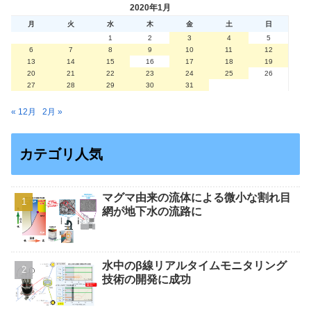
2020年1月
月
火
水
木
金
土
日
1
2
3
4
5
6
7
8
9
10
11
12
13
14
15
16
17
18
19
20
21
22
23
24
25
26
27
28
29
30
31
« 12月
2月 »
カテゴリ人気
マグマ由来の流体による微小な割れ目
網が地下水の流路に
水中のβ線リアルタイムモニタリング
技術の開発に成功