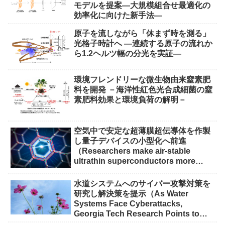
モデルを提案―大規模組合せ最適化の
効率化に向けた新手法―
原子を流しながら「休まず時を測る」
光格子時計へ ―連続する原子の流れか
ら1.2ヘルツ幅の分光を実証―
環境フレンドリーな微生物由来窒素肥
料を開発 －海洋性紅色光合成細菌の窒
素肥料効果と環境負荷の解明－
空気中で安定な超薄膜超伝導体を作製
し量子デバイスの小型化へ前進
（Researchers make air-stable
ultrathin superconductors more
scalable for quantum devices）
水道システムへのサイバー攻撃対策を
研究し解決策を提示（As Water
Systems Face Cyberattacks,
Georgia Tech Research Points to
Solutions）