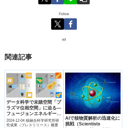
Follow
ad
関連記事
データ科学で未踏空間「プ
ラズマ位相空間」に迫る―
フュージョンエネルギー開
AIで核物質解析の迅速化に
発の課題解決に寄与 ―科
2024-12-04 核融合科学研究所研
挑戦（Scientists
学誌「米国科学アカデミー
究成果（プレスリリース）概要