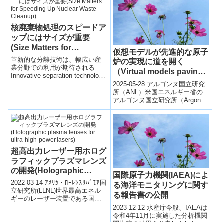
いて」外4題。
核廃棄物処理のスピードア
ップにはサイズが重要
(Size Matters for
仮想モデルが先進的な原子
Speeding Up Nuclear
革新的な分離技術は、幅広い産
炉の実現に道を開く
Waste Cleanup)
業分野での利用が期待される
（Virtual models paving
Innovative separation technology
the way for advanced
may have broad indus...
2025-05-28 アルゴンヌ国立研究
nuclear reactors）
所（ANL）米国エネルギー省の
アルゴンヌ国立研究所（Argonne
National Laboratory）は、先進的
な...
超高出力レーザー用ホログ
ラフィックプラズマレンズ
の開発(Holographic
国際原子力機関(IAEA)によ
plasma lenses for ultra-
2022-03-14 ｱﾒﾘｶ・ﾛｰﾚﾝｽﾘﾊﾞﾓｱ国
る海洋モニタリングに関す
high-power lasers)
立研究所(LLNL)世界最高エネル
る報告書の公開
ギーのレーザー装置である国立
点火施設（NIF）では、増幅器、
2023-12-12 水産庁今般、IAEAは
ミラー、波長...
令和4年11月に実施した分析機関