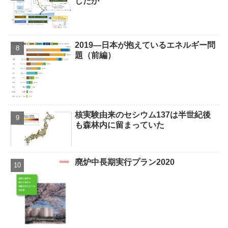
したか
2019—日本が抱えているエネルギー問
題（前編）
核実験由来のセシウム137は半世紀後
も森林内に留まっていた
廃炉中長期実行プラン2020