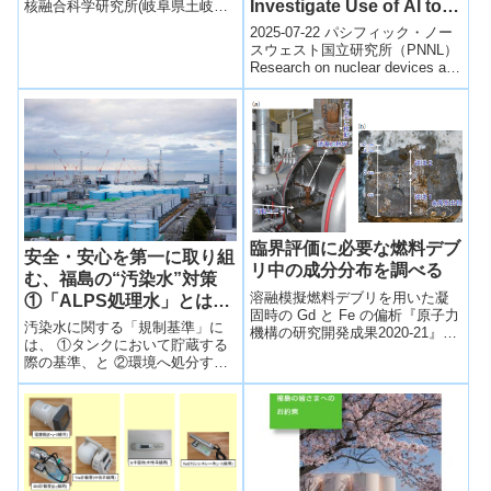
Investigate Use of AI to
核融合科学研究所(岐阜県土岐市)
紀要」に論文掲載
の小林達哉准教授、吉沼幹朗助
Speed Analysis of
2025-07-22 パシフィック・ノー
教、居田克巳教授らの研究グル
Nuclear Materials）
スウェスト国立研究所（PNNL）
ープ...
Research on nuclear devices and
debris is pa...
臨界評価に必要な燃料デブ
安全・安心を第一に取り組
リ中の成分分布を調べる
む、福島の“汚染水”対策
溶融模擬燃料デブリを用いた凝
①「ALPS処理水」とは
固時の Gd と Fe の偏析『原子力
何？「基準を超えている」
汚染水に関する「規制基準」に
機構の研究開発成果2020-21』
のは本当？
は、 ①タンクにおいて貯蔵する
P.15図1-3 （a）コールドクルー
際の基準、と ②環境へ処分する
シブル誘導加熱炉の外観...
際の基準、の2つがある。