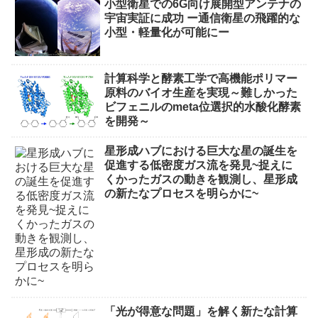
小型衛星での6G向け展開型アンテナの
宇宙実証に成功 ー通信衛星の飛躍的な
小型・軽量化が可能にー
計算科学と酵素工学で高機能ポリマー
原料のバイオ生産を実現～難しかった
ビフェニルのmeta位選択的水酸化酵素
を開発～
星形成ハブにおける巨大な星の誕生を
促進する低密度ガス流を発見~捉えに
くかったガスの動きを観測し、星形成
の新たなプロセスを明らかに~
「光が得意な問題」を解く新たな計算