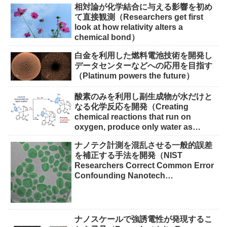
相対論が化学結合に与える影響を初め
て直接観測（Researchers get first
look at how relativity alters a
chemical bond）
白金を利用した燃料電池技術を開発し
データセンターなどへの応用を目指す
（Platinum powers the future）
酸素のみを利用し副生成物が水だけと
なる化学反応を開発（Creating
chemical reactions that run on
oxygen, produce only water as
waste）
ナノテク計測を混乱させる一般的誤差
を補正する手法を開発（NIST
Researchers Correct Common Error
Confounding Nanotech
Measurements）
ナノスケールで強誘電性が発現するこ