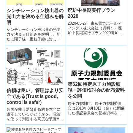
廃炉中長期実行プラン
シンチレーション検出器の
2020
光出力を決める仕組みを解
明
2020-03-27 東京電力ホールデ
ィングス株式会社（資料１）廃
シンチレーション検出器の光出
炉中長期実行プラン2020廃炉中
力が決まる仕組みを解明し、新
長期実行プラン2020について
たに陽子線・重粒子線に対して
「廃炉中長期実行プラン
も発光量を正確に予測すること
2020」...
を可能にした。シンチレーショ
ン検出器による正確な放射線計
測や新しい測定器の開発への貢
献が期待できる。
第62回特定原子力施設監
視・評価検討会の配布資料
信頼は良い、管理はより安
を公開
全である(Trust is good,
control is safer)
原子力規制庁、原子力規制委員
会は2018年8月10日（金）に開催
各国が核兵器禁止条約を本当に
した標記委員会の配布資料を公
遵守しているかどうかを、電波
開した。議題は「東京電力福島
を使って判定する高度な装置A
第一原子力発電所中期的リスク
sophisticated device uses radio
の低減目標マップを踏まえた主
waves...
な検討指示事項の対応状況につ