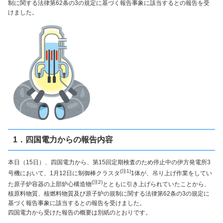
制に関する法律第62条の3の規定に基づく報告事象に該当するとの報告を受
けました。
1．四国電力からの報告内容
本日（15日）、四国電力から、第15回定期検査のため停止中の伊方発電所3
(注1)
号機において、1月12日に制御棒クラスタ
1体が、吊り上げ作業をしてい
(注2)
た原子炉容器の上部炉心構造物
とともに引き上げられていたことから、
核原料物質、核燃料物質及び原子炉の規制に関する法律第62条の3の規定に
基づく報告事象に該当するとの報告を受けました。
四国電力から受けた報告の概要は別紙のとおりです。