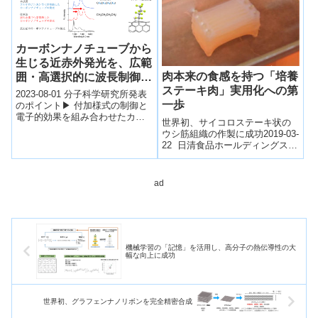
成...
カーボンナノチューブから
生じる近赤外発光を、広範
肉本来の食感を持つ「培養
囲・高選択的に波長制御す
ステーキ肉」実用化への第
る有機化学的方法を開発
2023-08-01 分子科学研究所発表
一歩
のポイント▶︎ 付加様式の制御と
電子的効果を組み合わせたカー
世界初、サイコロステーキ状の
ボンナノチューブの化学修飾に
ウシ筋組織の作製に成功2019-03-
よって、近赤外発光波長を選択
22 日清食品ホールディングス株
的に...
式会社,東京大学 生産技術研究
所,科学技術振興機構日清食品
ホ...
ad
機械学習の「記憶」を活用し、高分子の熱伝導性の大
幅な向上に成功
世界初、グラフェンナノリボンを完全精密合成