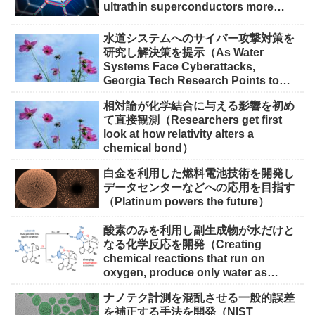
ultrathin superconductors more
scalable for quantum devices）
水道システムへのサイバー攻撃対策を
研究し解決策を提示（As Water
Systems Face Cyberattacks,
Georgia Tech Research Points to
Solutions）
相対論が化学結合に与える影響を初め
て直接観測（Researchers get first
look at how relativity alters a
chemical bond）
白金を利用した燃料電池技術を開発し
データセンターなどへの応用を目指す
（Platinum powers the future）
酸素のみを利用し副生成物が水だけと
なる化学反応を開発（Creating
chemical reactions that run on
oxygen, produce only water as
waste）
ナノテク計測を混乱させる一般的誤差
を補正する手法を開発（NIST