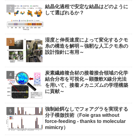
結晶化過程で安定な結晶はどのように
して選ばれるか？
湿度と伸長速度によって変化するクモ
糸の構造を解明～強靭な人工クモ糸の
設計指針に有用～
炭素繊維複合材の接着接合領域の化学
結合分布を可視化～顕微軟X線分光法
を用いて、接着メカニズムの学理構築
に貢献～
強制給餌なしでフォアグラを実現する
分子模倣技術（Foie gras without
force-feeding - thanks to molecular
mimicry）