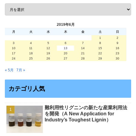
2019年6月
月
火
水
木
金
土
日
1
2
3
4
5
6
7
8
9
10
11
12
13
14
15
16
17
18
19
20
21
22
23
24
25
26
27
28
29
30
« 5月
7月 »
カテゴリ人気
難利用性リグニンの新たな産業利用法
を開発（A New Application for
Industry’s Toughest Lignin）