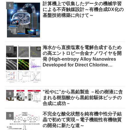
計算機上で収集したデータの機械学習
による不斉触媒設計～有機合成DX化の
基盤技術構築に向けて～
海水から直接塩素を電解合成するため
の高エントロピー合金ナノワイヤを開
発 (High-entropy Alloy Nanowires
Developed for Direct Chlorine
Electrosynthesis from Seawater)
“松やに”から黒鉛製造 －松の樹液に含
まれる樹脂酸から黒鉛前駆体ピッチの
合成に成功－
不完全な酸化状態を純有機中性分子結
晶で初めて実現～電子機能性有機物質
の開発に新たな道～