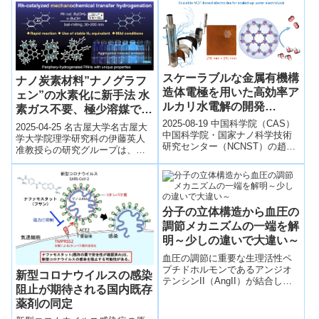
スケーラブルな金属有機構
ナノ炭素材料”ナノグラフ
造体電極を用いた高効率ア
ェン”の水素化に新手法 水
ルカリ水電解の開発
素ガス不要、極少溶媒で安
（Researchers Develop
全・低コスト・高速な合成
2025-08-19 中国科学院（CAS）
2025-04-25 名古屋大学​名古屋大
Scalable Metal-Organic
中国科学院・国家ナノ科学技術
が可能に
学大学院理学研究科の伊藤英人
研究センター（NCNST）の趙申
Framework Electrodes
准教授らの研究グループは、理
龍教授らの研究チームは、アル
化学研究所と共同で、ナノ炭素
for Efficient Alkaline
カリ水電解向けに工業スケール
材料「ナノグラフェン」の水素
Water Electrolysis）
で...
化にお...
分子の立体構造から血圧の
調節メカニズムの一端を解
明～少しの違いで大違い～
血圧の調節に重要な生理活性ペ
プチドホルモンであるアンジオ
新型コロナウイルスの感染
テンシンII（AngII）が結合した2
阻止が期待される国内既存
型アンジオテンシンII受容体の立
薬剤の同定
体構造を明らかにした。