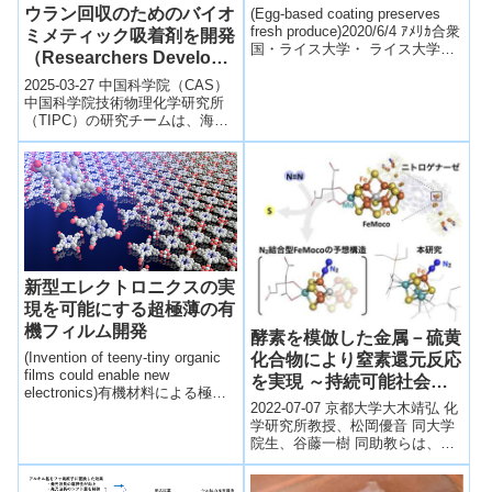
ウラン回収のためのバイオ
(Egg-based coating preserves
fresh produce)2020/6/4 ｱﾒﾘｶ合衆
ミメティック吸着剤を開発
国・ライス大学・ ライス大学
（Researchers Develop
が、廃棄処分され...
Biomimetic Adsorbent to
2025-03-27 中国科学院（CAS）
Efficiently Extract
中国科学院技術物理化学研究所
（TIPC）の研究チームは、海水
Uranium from
中からウランを効率よく抽出す
Seawater）
る生体模倣型吸着材を開発し
た。...
新型エレクトロニクスの実
現を可能にする超極薄の有
機フィルム開発
酵素を模倣した金属－硫黄
(Invention of teeny-tiny organic
化合物により窒素還元反応
films could enable new
を実現 ～持続可能社会に
electronics)有機材料による極薄
寄与するエネルギー変換に
2022-07-07 京都大学大木靖弘 化
膜を効率的に生成する技術を開
向けた第一歩～
学研究所教授、松岡優音 同大学
発。新機能を備えた次世代エレ
院生、谷藤一樹 同助教らは、自
クトロニクス実現への足掛かり
然界の触媒（酵素）を模倣する
となる可能性が期待できる。
金属-硫黄クラスター錯体を合