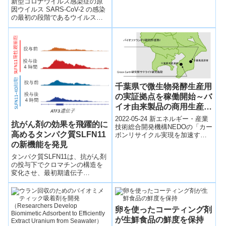
新型コロナウイルス感染症の原
因ウイルス SARS-CoV-2 の感染
の最初の段階であるウイルス外
膜と、感染する細胞の細胞膜と
の融合を阻止することで、ウイ
ルスの侵入過程を効率的に阻止
する可能性がある薬剤としてナ
ファモスタットを同定した。
千葉県で微生物発酵生産用
の実証拠点を稼働開始～バ
イオ由来製品の商用生産を
想定したスケールアップ検
2022-05-24 新エネルギー・産業
抗がん剤の効果を飛躍的に
証などを実施～
技術総合開発機構NEDOの「カー
高めるタンパク質SLFN11
ボンリサイクル実現を加速する
バイオ由来製品生産技術の開
の新機能を発見
発」の一環として、Green Ea...
タンパク質SLFN11は、抗がん剤
の投与下でクロマチンの構造を
変化させ、最初期遺伝子
（immediate early genes）と呼
ばれる、ストレス応答や免疫反
応に関わる遺伝子群の発現を高
めることを発見した。
卵を使ったコーティング剤
が生鮮食品の鮮度を保持