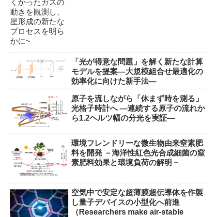
「光が得意な問題」を解く新たな計算
モデルを提案―大規模組合せ最適化の
効率化に向けた新手法―
原子を流しながら「休まず時を測る」
光格子時計へ ―連続する原子の流れか
ら1.2ヘルツ幅の分光を実証―
環境フレンドリーな微生物由来窒素肥
料を開発 －海洋性紅色光合成細菌の窒
素肥料効果と環境負荷の解明－
空気中で安定な超薄膜超伝導体を作製
し量子デバイスの小型化へ前進
（Researchers make air-stable