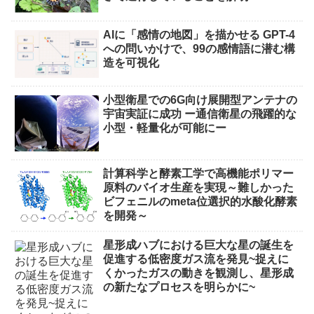
AIに「感情の地図」を描かせる GPT-4
への問いかけで、99の感情語に潜む構
造を可視化
小型衛星での6G向け展開型アンテナの
宇宙実証に成功 ー通信衛星の飛躍的な
小型・軽量化が可能にー
計算科学と酵素工学で高機能ポリマー
原料のバイオ生産を実現～難しかった
ビフェニルのmeta位選択的水酸化酵素
を開発～
星形成ハブにおける巨大な星の誕生を
促進する低密度ガス流を発見~捉えに
くかったガスの動きを観測し、星形成
の新たなプロセスを明らかに~