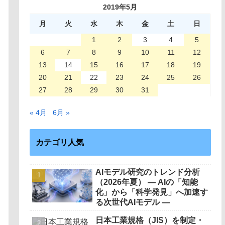
2019年5月
月
火
水
木
金
土
日
1
2
3
4
5
6
7
8
9
10
11
12
13
14
15
16
17
18
19
20
21
22
23
24
25
26
27
28
29
30
31
« 4月
6月 »
カテゴリ人気
AIモデル研究のトレンド分析
（2026年夏） ― AIの「知能
化」から「科学発見」へ加速す
る次世代AIモデル ―
日本工業規格（JIS）を制定・