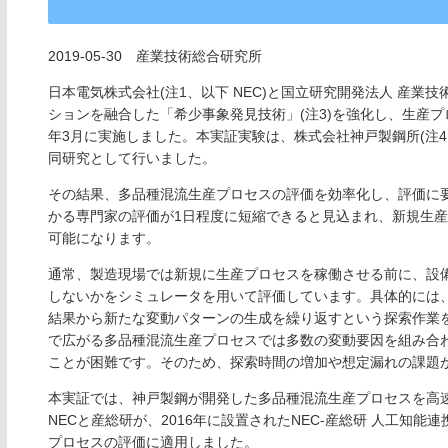
2019-05-30 産業技術総合研究所
日本電気株式会社(注1、以下 NEC)と国立研究開発法人 産業技
ションを融合した「希少事象発見技術」(注3)を強化し、生産プロ
年3月に実施しました。本実証実験は、株式会社神戸製鋼所(注
同研究として行いました。
その結果、多品種混流生産プロセスの評価を効率化し、評価に
かる専門家の評価が1日程度に短縮できると見込まれ、新規生
可能になります。
通常、製造現場では新規に生産プロセスを稼働させる前に、設
しないかをシミュレータを用いて評価しています。具体的には
結果から新たな変動パターンの生成を繰り返すという探索作業
で広がる多品種混流生産プロセスでは多数の変動要因を組み合
ことが困難です。そのため、探索時間の増加や想定漏れの課題
本実証では、神戸製鋼が開発した多品種混流生産プロセスを高速
NECと産総研が、2016年に設置されたNEC-産総研 人工知
プロセスの評価に適用しました。