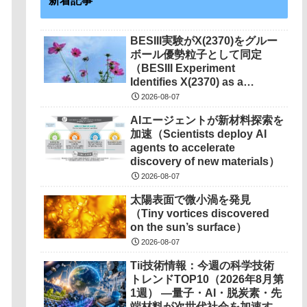
BESIII実験がX(2370)をグルー
ボール優勢粒子として同定
（BESIII Experiment
Identifies X(2370) as a
Glueball Dominated
2026-08-07
Particle）
AIエージェントが新材料探索を
加速（Scientists deploy AI
agents to accelerate
discovery of new materials）
2026-08-07
太陽表面で微小渦を発見
（Tiny vortices discovered
on the sun’s surface）
2026-08-07
Tii技術情報：今週の科学技術
トレンドTOP10（2026年8月第
1週） ―量子・AI・脱炭素・先
端材料が次世代社会を加速する