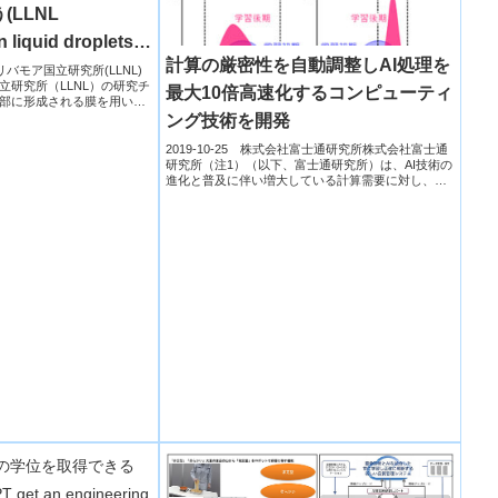
LLNL
n liquid droplets
計算の厳密性を自動調整しAI処理を
e)
スリバモア国立研究所(LLNL)
立研究所（LLNL）の研究チ
最大10倍高速化するコンピューティ
部に形成される膜を用い
ング技術を開発
2019-10-25 株式会社富士通研究所株式会社富士通
研究所（注1）（以下、富士通研究所）は、AI技術の
進化と普及に伴い増大している計算需要に対し、演
算精度を...