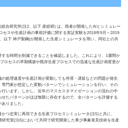
術総合研究所(注2、以下 産総研) は、両者が開発したAIとシミュレー
セスや生産計画の事前評価に関する実証実験を2018年9月～2019
4、以下 神戸製鋼)が開発した生産シミュレータを用い、同社との共
要する時間を削減できることを確認しました。これにより、1週間か
産プロセスの早期構築や既存生産プロセスでの迅速な生産計画変更が
備の処理速度や生産計画が変動しても停滞・遅延などの問題が発生
、専門家が想定した変動パターンでシミュレーションを行い、その
を行います。しかし、近年のマスカスタマイゼーションの流れの中
わせたパターンがほぼ無限に存在するので、全パターンを評価する
がありました。
かつ忠実に再現できる生産プロセスシミュレータ(注5)と共に、
能連携研究室(注6)において共同で研究開発した希少事象発見技術を生産