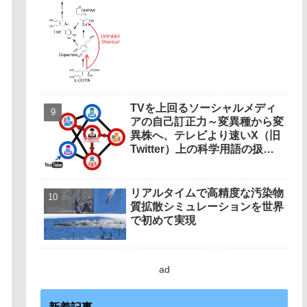
TVを上回るソーシャルメディ
アの自己訂正力～変異種から変
異株へ、テレビより速いX（旧
Twitter）上の科学用語の扱い
の変化～
リアルタイムで高精度な汚染物
質拡散シミュレーションを世界
で初めて実現
ad
新着記事