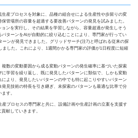
流生産プロセスを対象に、品種の組合せによる生産性や歩留りの変
時保管場所の容量を超過する要改善パターンの発見を試みました。
ションを実行し、その結果を学習しながら、容量超過が発生しそう
パターンをAIが自動的に絞り込むことにより、専門家が行ってい
ターンが発見できました。グリッドサーチ(注7)と呼ばれる従来の探
しました。これにより、1週間かかる専門家の評価が1日程度に短縮
、複数の変動要因から成る変動パターンの発生確率に基づいた探索
びに学習を繰り返し、既に発見したパターンに類似で、しかも変動
れにより、発見したいパターンの中でも特に起こりやすいパターン
象発見技術の特長を引き継ぎ、未探索のパターンも最適な比率で分
います。
生産プロセスの専門家と共に、設備計画や生産計画の立案を支援す
に貢献していきます。