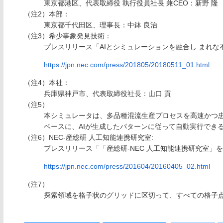
東京都港区、代表取締役 執行役員社長 兼CEO：新野 隆
（注2）本部：
東京都千代田区、理事長：中鉢 良治
（注3）希少事象発見技術：
プレスリリース「AIとシミュレーションを融合し まれな不
https://jpn.nec.com/press/201805/20180511_01.html
（注4）本社：
兵庫県神戸市、代表取締役社長：山口 貢
（注5）
本シミュレータは、多品種混流生産プロセスを高速かつ
ベースに、AIが生成したパターンに従って自動実行でき
（注6）NEC-産総研 人工知能連携研究室:
プレスリリース「「産総研-NEC 人工知能連携研究室」を設立
https://jpn.nec.com/press/201604/20160405_02.html
（注7）
探索領域を格子状のグリッドに区切って、すべての格子点