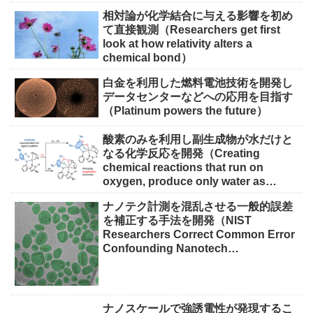
Solutions）
相対論が化学結合に与える影響を初め
て直接観測（Researchers get first
look at how relativity alters a
chemical bond）
白金を利用した燃料電池技術を開発し
データセンターなどへの応用を目指す
（Platinum powers the future）
酸素のみを利用し副生成物が水だけと
なる化学反応を開発（Creating
chemical reactions that run on
oxygen, produce only water as
waste）
ナノテク計測を混乱させる一般的誤差
を補正する手法を開発（NIST
Researchers Correct Common Error
Confounding Nanotech
Measurements）
ナノスケールで強誘電性が発現するこ