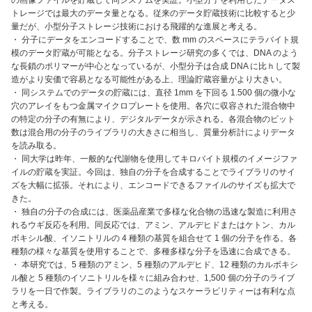
トレージでは最大のデータ量となる。従来のデータ貯蔵技術に比較すると少
量だが、小型分子ストレージ技術における飛躍的な進展と考える。
・ 分子にデータをエンコードすることで、数 mm のスペースにテラバイト規
模のデータ貯蔵が可能となる。分子ストレージ研究の多くでは、DNA のよう
な長鎖のポリマーが中心となっているが、小型分子は合成 DNA に比ｈして製
造がより安価で容易となる可能性がある上、理論貯蔵容量がより大きい。
・ 同システムでのデータの貯蔵には、直径 1mm を下回る 1.500 個の微小な
穴のアレイをもつ金属マイクロプレートを使用。各穴に収容された混合物中
の特定の分子の有無により、デジタルデータが示される。各混合物のビット
数は混合用の分子のライブラリの大きさに相当し、質量分析計によりデータ
を読み取る。
・ 同大学は昨年、一般的な代謝物を使用してキロバイト規模のイメージファ
イルの貯蔵を実証。今回は、独自の分子を合成することでライブラリのサイ
ズを大幅に拡張。それにより、エンコードできるファイルのサイズも拡大で
きた。
・ 独自の分子の合成には、医薬品産業で多様な化合物の迅速な製造に利用さ
れるウギ反応を利用。同反応では、アミン、アルデヒドまたはケトン、カル
ボキシル酸、イソニトリルの 4 種類の基質を組合せて 1 個の分子を作る。各
種類の様々な基質を使用することで、多種多様な分子を迅速に合成できる。
・ 本研究では、5 種類のアミン、5 種類のアルデヒド、12 種類のカルボキシ
ル酸と 5 種類のイソニトリルを様々に組み合わせ、1,500 個の分子のライブ
ラリを一日で作製。ライブラリのこのようなスケーラビリティーは有利な点
と考える。