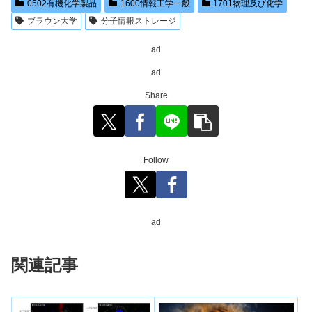
0502有機化学製品
1600情報工学一般
1701物理及び化学
ブラウン大学
分子情報ストレージ
ad
ad
Share
Follow
ad
関連記事