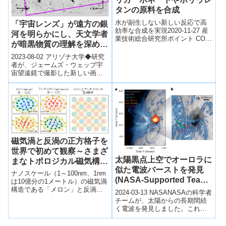
タンの原料を合成
水が副生しない新しい反応で高
「宇宙レンズ」が遠方の銀
効率な合成を実現2020-11-27 産
河を明らかにし、天文学者
業技術総合研究所ポイント CO2
が暗黒物質の理解を深める
とケイ素化合物からポリカーボ
のを助ける(‘Cosmic lens’
ネートやポリウレタンの原料を
2023-08-02 アリゾナ大学◆研究
合成...
reveals distant galaxies
者が、ジェームズ・ウェッブ宇
宙望遠鏡で撮影した新しい画像
and helps astronomers
により、重力レンズとなる巨大
better understand dark
な銀河クラスター「エル・ゴル
matter)
ド」が、...
磁気渦と反渦の正方格子を
世界で初めて観察～さまざ
太陽黒点上空でオーロラに
まなトポロジカル磁気構造
似た電波バーストを発見
に関する研究を加速～
ナノスケール（1～100nm、1nm
(NASA-Supported Team
は10億分の1メートル）の磁気渦
Discovers Aurora-Like
構造である「メロン」と反渦構
2024-03-13 NASANASAの科学者
造「アンチメロン」の正方格子
Radio Bursts Above
チームが、太陽からの長期間続
の直接観察に世界で初めて成功
く電波を発見しました。これら
Sunspot)
した。
の信号は、地球のオーロラに関
連するものと似ています。これ