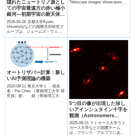
隠れたニュートリノ源とし
Telescope images showcases
the galaxy ...
ての宇宙最遠方の赤い極小
銀河―初期宇宙の新天体に
着目―
2026-05-26 京都大学Kyoto
Universityなどの国際共同研究グ
ループは、ジェームズ・ウェッ
ブ宇宙望遠鏡（JWST）で近年発
見された高赤方偏移...
オートリザバー計算：新し
いAI予測理論の構築
2020-09-11 東京大学１． 発表
者：Pei Chen （華南理工大学 研
究員）劉 鋭（華南理工大学
教授）合原 一幸（東京大学 特別
5つ目の像が出現した珍し
教授・名誉教授／...
いアインシュタイン十字を
観測（Astronomers
Discover Rare Einstein
2025-09-15 ラトガース大学ラト
Cross With Fifth Image,
ガース大学などの国際チーム
は、フランス・アルプスにある
Revealing Hidden Dark