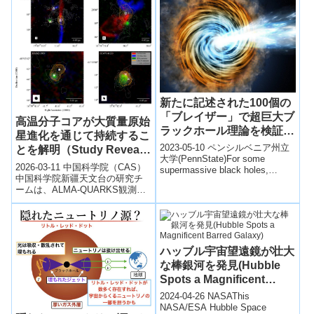
新たに記述された100個の
「ブレイザー」で超巨大ブ
高温分子コアが大質量原始
ラックホール理論を検証す
星進化を通じて持続するこ
る(Testing a theory of
2023-05-10 ペンシルベニア州立
とを解明（Study Reveals
supermassive black
大学(PennState)For some
Hot Molecular Cores
2026-03-11 中国科学院（CAS）
supermassive black holes,
holes with 100 newly
Persist Throughout
中国科学院新疆天文台の研究チ
matter outsi...
described ‘blazars’)
ームは、ALMA-QUARKS観測デ
Massive Protostar
ータを用いて大質量原始星周辺
Evolution）
のホットコアを系統的に解析...
ハッブル宇宙望遠鏡が壮大
な棒銀河を発見(Hubble
Spots a Magnificent
Barred Galaxy)
2024-04-26 NASAThis
NASA/ESA Hubble Space