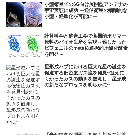
小型衛星での6G向け展開型アンテナの
宇宙実証に成功 ー通信衛星の飛躍的な
小型・軽量化が可能にー
計算科学と酵素工学で高機能ポリマー
原料のバイオ生産を実現～難しかった
ビフェニルのmeta位選択的水酸化酵素
を開発～
星形成ハブにおける巨大な星の誕生を
促進する低密度ガス流を発見~捉えに
くかったガスの動きを観測し、星形成
の新たなプロセスを明らかに~
「光が得意な問題」を解く新たな計算