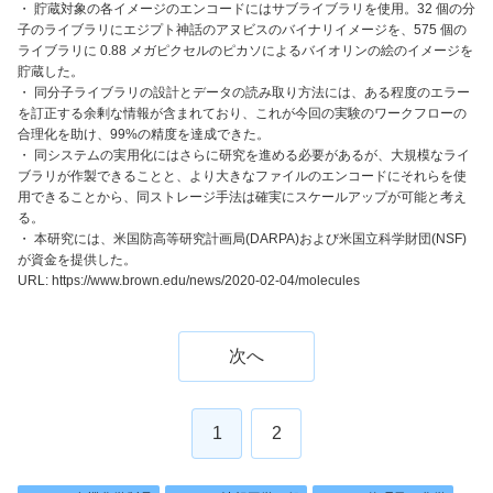
・ 貯蔵対象の各イメージのエンコードにはサブライブラリを使用。32 個の分
子のライブラリにエジプト神話のアヌビスのバイナリイメージを、575 個の
ライブラリに 0.88 メガピクセルのピカソによるバイオリンの絵のイメージを
貯蔵した。
・ 同分子ライブラリの設計とデータの読み取り方法には、ある程度のエラー
を訂正する余剰な情報が含まれており、これが今回の実験のワークフローの
合理化を助け、99%の精度を達成できた。
・ 同システムの実用化にはさらに研究を進める必要があるが、大規模なライ
ブラリが作製できることと、より大きなファイルのエンコードにそれらを使
用できることから、同ストレージ手法は確実にスケールアップが可能と考え
る。
・ 本研究には、米国防高等研究計画局(DARPA)および米国立科学財団(NSF)
が資金を提供した。
URL: https://www.brown.edu/news/2020-02-04/molecules
次へ
1
2