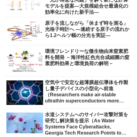
モデルを提案―大規模組合せ最適化の
効率化に向けた新手法―
原子を流しながら「休まず時を測る」
光格子時計へ ―連続する原子の流れか
ら1.2ヘルツ幅の分光を実証―
環境フレンドリーな微生物由来窒素肥
料を開発 －海洋性紅色光合成細菌の窒
素肥料効果と環境負荷の解明－
空気中で安定な超薄膜超伝導体を作製
し量子デバイスの小型化へ前進
（Researchers make air-stable
ultrathin superconductors more
scalable for quantum devices）
水道システムへのサイバー攻撃対策を
研究し解決策を提示（As Water
Systems Face Cyberattacks,
Georgia Tech Research Points to