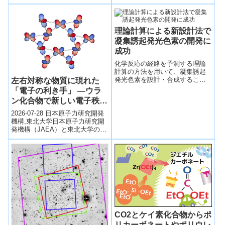
NOEMA電波望遠鏡を中心に観測
Matter）
を行い、きわめて珍しい「アイ
ンシュ...
理論計算による新設計法で
凝集誘起発光色素の開発に
成功
化学反応の経路を予測する理論
計算の方法を用いて、凝集誘起
発光色素を設計・合成すること
左右対称な物質に現れた
で、溶液中では消光し、固体状
「電子の利き手」 ―ウラ
態で100%に近い発光量子収率を
ン化合物で新しい電子秩序
示す色素の開発に成功した。
を発見―
2026-07-28 日本原子力研究開発
機構,東北大学日本原子力研究開
発機構（JAEA）と東北大学の共
同研究グループは、結晶構造が
左右対称であるにもかかわら
ず、...
CO2とケイ素化合物からポ
リカーボネートやポリウレ