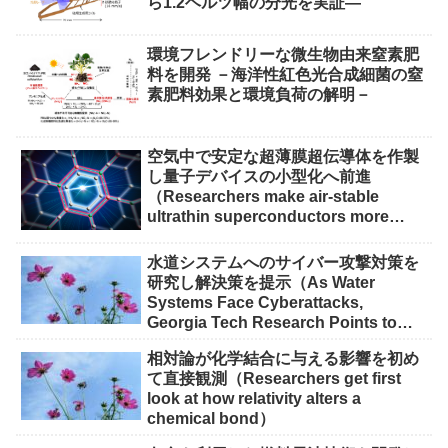
ら1.2ヘルツ幅の分光を実証―
環境フレンドリーな微生物由来窒素肥
料を開発 －海洋性紅色光合成細菌の窒
素肥料効果と環境負荷の解明－
空気中で安定な超薄膜超伝導体を作製
し量子デバイスの小型化へ前進
（Researchers make air-stable
ultrathin superconductors more
scalable for quantum devices）
水道システムへのサイバー攻撃対策を
研究し解決策を提示（As Water
Systems Face Cyberattacks,
Georgia Tech Research Points to
Solutions）
相対論が化学結合に与える影響を初め
て直接観測（Researchers get first
look at how relativity alters a
chemical bond）