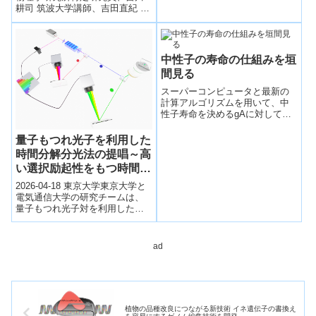
発見し、国立天文台の新天体通
耕司 筑波大学講師、吉田直紀 東
報窓口に報告した。京都大学が
京大学主任研究者・教授、斎藤
岡山県に設置する「せいめい望
俊 ミズーリ州立ミズーリ工科...
遠鏡」による分光観測が19日未
明に行われ、この天体が白色矮
中性子の寿命の仕組みを垣
星の表面で核爆発を起こした
間見る
「古典新星」という種類のもの
であることが判明した。
スーパーコンピュータと最新の
計算アルゴリズムを用いて、中
性子寿命を決めるgAに対して、
「量子色力学」に基づく精密な
理論計算に成功し、これまでの
量子もつれ光子を利用した
実験値とほとんど矛盾しないこ
時間分解分光法の提唱～高
とを示した。
い選択励起性をもつ時間分
解分光計測実現への重要な
2026-04-18 東京大学東京大学と
一歩～
電気通信大学の研究チームは、
量子もつれ光子対を利用した新
しい時間分解分光法を提唱し、
Science Advancesに発...
ad
植物の品種改良につながる新技術 イネ遺伝子の書換え