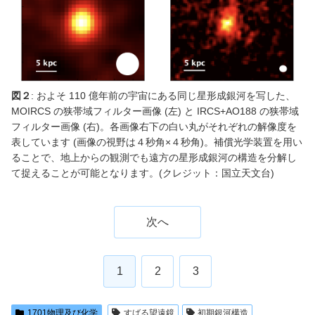
図２
: およそ 110 億年前の宇宙にある同じ星形成銀河を写した、
MOIRCS の狭帯域フィルター画像 (左) と IRCS+AO188 の狭帯域
フィルター画像 (右)。各画像右下の白い丸がそれぞれの解像度を
表しています (画像の視野は４秒角×４秒角)。補償光学装置を用い
ることで、地上からの観測でも遠方の星形成銀河の構造を分解し
て捉えることが可能となります。(クレジット：国立天文台)
次へ
1
2
3
1701物理及び化学
すばる望遠鏡
初期銀河構造