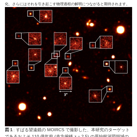
化、さらにはそれを引き起こす物理過程の解明につながると期待されます。
図１
: すばる望遠鏡の MOIRCS で撮影した、本研究のターゲット
であるおよそ 110 億年前 (赤方偏移 z = 2.5) の原始銀河団領域の