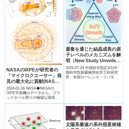
凝集を通じた結晶成長の原
子レベルのメカニズムを解
明（New Study Unveils
Atomic-Level
2025-07-24 中国科学院(CAS)中
NASAのIXPEが研究者の
Mechanisms of Crystal
国科学院新疆物理化学工科研究
「マイクロクエーサー」発
所、米国ローレンス・リバモア
Growth Through
見の最大化に貢献(NASA’s
国立研究所、ポルトガル国際イ
Coalescence）
ベリアナノテクノロジー研究所
IXPE Helps Researchers
2024-01-16 NASA◆NASAの
の共...
Maximize ‘Microquasar’
IXPE宇宙機のデータから、ブラ
ックホール周りの極端な環境で
Findings)
の粒子加速に関する新たな手が
かりが得られた。マイクロクエ
ー...
太陽系最速の系外惑星候補