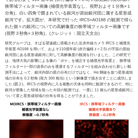
狭帯域フィルター画像 (補償光学装置なし、視野およそ１分角×１
分角)。白い四角で囲まれている銀河が原始銀河団に属する星形成
銀河です。拡大図が、本研究で行った IRCS+AO188 の観測で得ら
れた個々の銀河についての高解像度の狭帯域フィルター画像です
(視野３秒角×３秒角)。(クレジット：国立天文台)
研究グループは、すばる望遠鏡に搭載された近赤外線カメラ IRCS と補償光
学装置 AO188 を用いて、およそ110億年前 (赤方偏移 z = 2.5) の宇宙の原始
銀河団にある星形成銀河に対して高解像度の観測を行いました。この研究で
は、地球大気の影響による像の「ボケ」を補正する補償光学装置と、狭帯域
フィルター (一部の波長のみを透過するフィルター) を組み合わせた新しい観
測手法によって、銀河内部の星の分布だけではなく、Hα 輝線を放つ星形成領
域の分布を 0.2 秒角 (視力 300 相当) という解像度で描き出すことに成功しま
した (図２)。IRCS の視野内に入る複数の天体を同時に観測できるので、特に
銀河が密集した領域を狙った今回の観測では、一度に 11 個もの星形成銀河に
ついて星と星形成領域の分布を得ることができました。