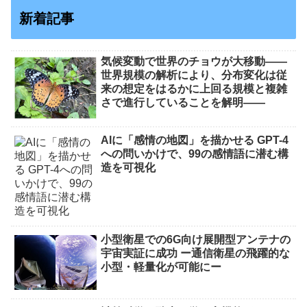
新着記事
気候変動で世界のチョウが大移動――
世界規模の解析により、分布変化は従
来の想定をはるかに上回る規模と複雑
さで進行していることを解明――
AIに「感情の地図」を描かせる GPT-4
への問いかけで、99の感情語に潜む構
造を可視化
小型衛星での6G向け展開型アンテナの
宇宙実証に成功 ー通信衛星の飛躍的な
小型・軽量化が可能にー