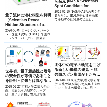
を発見 (NASA Scientists
Spot Candidate for
Speediest Exoplanet
2025-02-10 NASANASAの天文学
量子流体に潜む構造を解明
System)
者たちは、銀河系中心部を高速
で移動する低質量の恒星と、そ
（Scientists Reveal
の周囲を公転するスーパー・ネ
Hidden Structure of a
プチューン級の惑星からなる系
Quantum Fluid）
2026-08-04 ローレンス・バーク
外...
レー国立研究所（LBNL）米国ロ
ーレンス・バークレー国立研究
所（Berkeley Lab）などの国際共
同研究チームは、量...
固体中の電子の軌道を曲げ
る新しい機構の発見 ～非
世界初、量子超越性と暗号
共面スピン集団がもたらす
の安全性が等価であること
巨大電子散乱～
2021-01-13 東京大学,理化学研究
を証明～従来とは異なるア
所,東北大学,科学技術振興機構ポ
プローチによる量子計算機
2025-06-27 京都大学京都大学の
イント 従来の機構では説明でき
の優位性を特徴付ける新た
白川雄貴氏らの研究グループ
ない巨大な異常ホール効果を観
は、量子計算機が古典計算機よ
な理論的基盤～
測しました。 その起源が、非...
り優れていること（量子超越
性）と暗号の安全性が等価であ
ることを世界...