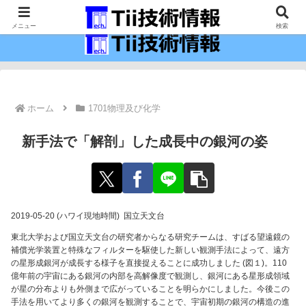
最新の科学技術の情報インフラ。
メニュー
検索
ホーム
1701物理及び化学
新手法で「解剖」した成長中の銀河の姿
2019-05-20 (ハワイ現地時間) 国立天文台
東北大学および国立天文台の研究者からなる研究チームは、すばる望遠鏡の
補償光学装置と特殊なフィルターを駆使した新しい観測手法によって、遠方
の星形成銀河が成長する様子を直接捉えることに成功しました (図１)。110
億年前の宇宙にある銀河の内部を高解像度で観測し、銀河にある星形成領域
が星の分布よりも外側まで広がっていることを明らかにしました。今後この
手法を用いてより多くの銀河を観測することで、宇宙初期の銀河の構造の進