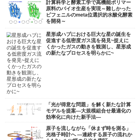
計算科学と酵素工学で高機能ポリマー
原料のバイオ生産を実現～難しかった
ビフェニルのmeta位選択的水酸化酵素
を開発～
星形成ハブにおける巨大な星の誕生を
促進する低密度ガス流を発見~捉えに
くかったガスの動きを観測し、星形成
の新たなプロセスを明らかに~
「光が得意な問題」を解く新たな計算
モデルを提案―大規模組合せ最適化の
効率化に向けた新手法―
原子を流しながら「休まず時を測る」
光格子時計へ ―連続する原子の流れか