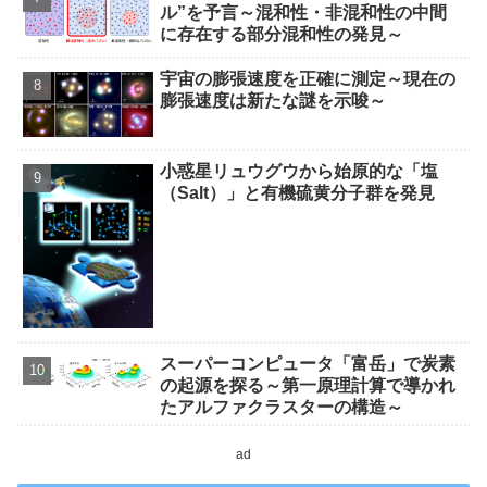
ル”を予言～混和性・非混和性の中間
に存在する部分混和性の発見～
宇宙の膨張速度を正確に測定～現在の
膨張速度は新たな謎を示唆～
小惑星リュウグウから始原的な「塩
（Salt）」と有機硫黄分子群を発見
スーパーコンピュータ「富岳」で炭素
の起源を探る～第一原理計算で導かれ
たアルファクラスターの構造～
ad