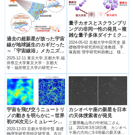
量子カオスとスクランブリ
ングの非同一性の発見～複
雑な量子多体ダイナミクス
過去の超新星が放った宇宙
の量子情報的理解～
2024-05-02 京都大学中田芳史 基
線が地球誕生のカギだった
礎物理学研究所特定准教授、手
～「宇宙線浴」メカニズム
塚真樹 理学研究科助教は、様々
で太陽系の放射性元素の起
な量子多体系のダイナミクスに
2025-12-11 東京大学,京都大学,福
よって量子情報がどのように符
源に迫る～
井県立大学東京大学・京都大
号化...
学・福井県立大学の研究チーム
は、地球型惑星の誕生に不可欠
な短寿命放射性核種（¹⁰Be, ²...
宇宙を飛び交うニュートリ
カシオペヤ座の新星を日本
ノの動きを明らかに～世界
の天体捜索者が発見
初の6次元シミュレーショ
三重県亀山市の中村祐二さん
ンに成功～
は、2021年3月18日夜、カシオペ
2020-12-03 京都大学田中賢 基礎
ヤ座の方向に9.6等級の新天体を
物理学研究所特定研究員、吉川