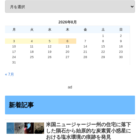
2026年8月
月
火
水
木
金
土
日
1
2
3
4
5
6
7
8
9
10
11
12
13
14
15
16
17
18
19
20
21
22
23
24
25
26
27
28
29
30
31
« 7月
ad
新着記事
米国ニュージャージー州の住宅に落下
した隕石から始原的な炭素質小惑星に
おける塩水環境の痕跡を発見