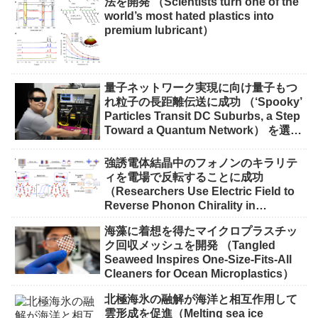
法を開発 （Scientists turn one of the
world’s most hated plastics into
premium lubricant）
量子ネットワーク実現に向け量子もつ
れ粒子の長距離伝送に成功 （‘Spooky’
Particles Transit DC Suburbs, a Step
Toward a Quantum Network） を選択
量子ネットワーク実現に向け量子もつ
れ粒子の長距離伝送に成功 （‘Spooky’
強誘電体結晶中のフォノンのキラリテ
Particles Transit DC Suburbs, a Step
ィを電場で反転することに成功
Toward a Quantum Network）
（Researchers Use Electric Field to
Reverse Phonon Chirality in
Ferroelectric Crystal）
海藻に着想を得たマイクロプラスチッ
ク回収メッシュを開発 （Tangled
Seaweed Inspires One-Size-Fits-All
Cleaners for Ocean Microplastics）
北極海氷の融解が海洋と相互作用して
雲形成を促進（Melting sea ice