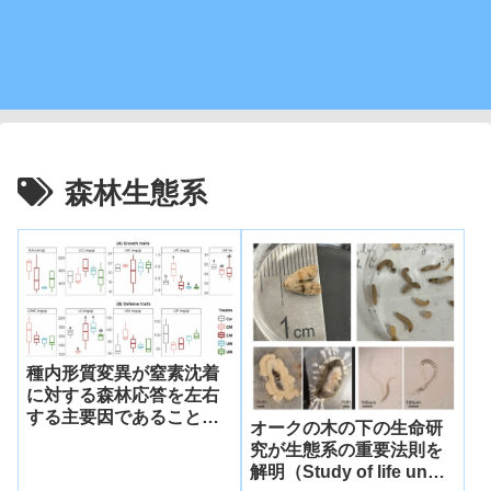
森林生態系
種内形質変異が窒素沈着
に対する森林応答を左右
する主要因であることを
オークの木の下の生命研
解明（Sciences reveals
究が生態系の重要法則を
the important role of
解明（Study of life under
intraspecific trait