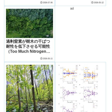
an oak tree reveals key
variation in forest
2026-07-06
2026-05-12
lessons for
response to nitrogen
ad
ecosystems）
deposition）
過剰窒素が樹木の干ばつ
耐性を低下させる可能性
（Too Much Nitrogen
May Leave Trees More
2026-05-11
Vulnerable to Drought）