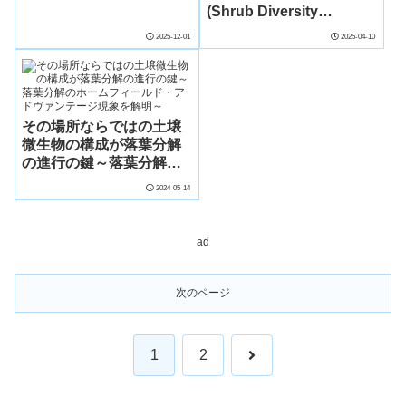
(Shrub Diversity
Enhances Forest
2025-12-01
2025-04-10
Functioning)
その場所ならではの土壌
微生物の構成が落葉分解
の進行の鍵～落葉分解の
ホームフィールド・アド
2024-05-14
ヴァンテージ現象を解明
～
ad
次のページ
次
1
2
へ