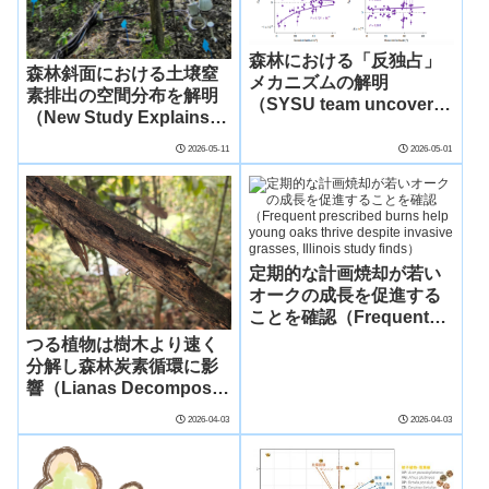
森林における「反独占」
森林斜面における土壌窒
メカニズムの解明
素排出の空間分布を解明
（SYSU team uncovers
（New Study Explains
a forest “anti-monopoly”
Spatial Patterns of Soil
mechanism）
2026-05-11
2026-05-01
Nitrogen Emissions
Across Forest
Hillslopes）
定期的な計画焼却が若い
オークの成長を促進する
ことを確認（Frequent
prescribed burns help
つる植物は樹木より速く
young oaks thrive
分解し森林炭素循環に影
despite invasive
響（Lianas Decompose
grasses, Illinois study
Faster Than Trees, with
2026-04-03
2026-04-03
finds）
Potential to Influence
Forest Carbon and
Nutrient Cycles）