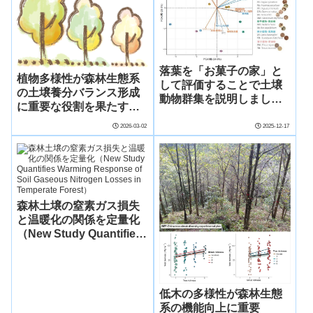
落葉を「お菓子の家」と
植物多様性が森林生態系
して評価することで土壌
の土壌養分バランス形成
動物群集を説明しました
に重要な役割を果たすこ
～植生から地下の生物群
とを解明（Plant
集を推測する一歩に～
2026-03-02
2025-12-17
Diversity Plays Critical
Role in Shaping Soil
Nutrient Balance in
Forest Ecosystems）
森林土壌の窒素ガス損失
と温暖化の関係を定量化
（New Study Quantifies
Warming Response of
Soil Gaseous Nitrogen
Losses in Temperate
Forest）
低木の多様性が森林生態
系の機能向上に重要