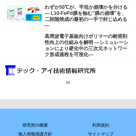
わずか50℃が、平坦か崩壊かを分ける
― L10-FePd膜を蝕む”膜の崩壊”を、
二段階焼成の最初の一手で封じ込める
―
高周波電子基板向けポリマーの耐溶剤
性向上の仕組みを解明 ―シミュレーシ
ョンにより硬化中の三次元ネットワー
ク形成過程を可視化―
ad
研究所の概要
利用規約
個人情報保護方針
サイトマップ