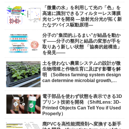
「微量の水」を利用して光の「色」を
高速に識別できるフィルターレス薄膜
光センサを開発 ―放射光分光が拓く新
たなデバイス駆動原理―
分子の”集団的ふるまい”が結晶を動か
す――分子の整列と結晶の変形が手を
取りあう新しい状態 「協奏的超構造」
を発見――
土を使わない農業システムの設計が微
生物増殖と作物生育に及ぼす影響を解
明 （Soilless farming system design
can determine microbial growth,
impact on crops）
電子部品を使わず状態を表示できる3D
プリント技術を開発 （ShiftLens: 3D-
Printed Objects Can Tell You if Used
Properly）
廃PVCを高性能潤滑剤へ変換する新手