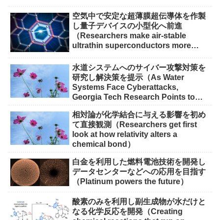
空気中で安定な超薄膜超伝導体を作製
し量子デバイスの小型化へ前進
（Researchers make air-stable
ultrathin superconductors more
scalable for quantum devices）
水道システムへのサイバー攻撃対策を
研究し解決策を提示（As Water
Systems Face Cyberattacks,
Georgia Tech Research Points to
Solutions）
相対論が化学結合に与える影響を初め
て直接観測（Researchers get first
look at how relativity alters a
chemical bond）
白金を利用した燃料電池技術を開発し
データセンターなどへの応用を目指す
（Platinum powers the future）
酸素のみを利用し副生成物が水だけと
なる化学反応を開発（Creating