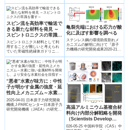
ルク銅系合金において金属学の
常識を覆す4.3%の弾性...
スピン流を高効率で輸送で
亀裂先端における応力が酸
きる新たな材料を発見 ～
化に及ぼす影響を調べる
スピントロニクスの常識を
ステンレス鋼の環境助長割れメ
覆す～
スピントロニクス材料として利
カニズムの解明に向けて『原子
用することが難しいと考えられ
力機構の研究開発成果2020-21』
ていた常磁性絶縁体ガドリニウ
P.35図2-9 試験時の亀裂先端の
ムガリウムガーネットが、スピ
応力、ひずみ状態の有限要素解
ン流を伝播する有用な材料にな
析結...
り得ることを実証した。
“悪者”水素が味方に：中性
子が明かす金属の強度・延
性向上メカニズム～水素に
強い金属材料を開発し、よ
2025-04-01 日本原子力研究開発
り安全な水素社会を目指す
機構,J-PARCセンター​日本原子力
高温アルミニウム基複合材
研究開発機構（JAEA）の研究チ
～
料向け内部分解戦略を開発
ームは、J-PARCの中性子回折装
置TAKUMIを...
（Scientists Develop
Defect-Promoted Internal
026-05-25 中国科学院（CAS）中