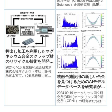
Decomposition Strategy
国科学院（Chinese Academy of
Sciences）金属研究所（IMR）
for High-Temperature
の研究チームは、高温環境下で
Aluminum Matrix
も高...
Composites）
押出し加工を利用したマグ
ネシウム合金スクラップ材
のリサイクル技術を開発～
マグネシウム合金スクラッ
2024-07-16 産業技術総合研究所
プ材の水平リサイクルの実
株式会社マクルウ（本社：静岡
県富士宮市、代表取締役：安倍
現に向けて～
核融合施設用の新しい合金
雅史）は、国立研究開発法人産
を見つけるためのAIモデル
業技術総合研究所（本部：東京
データベースを研究者が構
都千代田...
築(Researchers build AI
2024-09-19 オークリッジ国立研
model database to find
究所(ORNL)オークリッジ国立研
究所（ORNL）の研究者たちは、
new alloys for nuclear
核融合炉のシールド材となる新
fusion facilities)
しい合金を見つけるためにA...