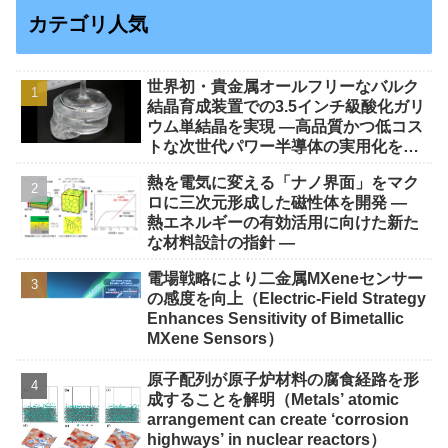
カテゴリ人気
世界初・貴金属オールフリーなバルク
結晶育成装置での3.5インチ級酸化ガリ
ウム単結晶を実現 ―高品質かつ低コス
トな次世代パワー半導体の実用化を加
速し、2029年の量産へ―
熱を電気に変える「ナノ界面」をマク
ロに三次元形成した磁性体を開発 —
熱エネルギーの有効活用に向けた新た
な材料設計の指針 —
電場戦略により二金属MXeneセンサー
の感度を向上（Electric-Field Strategy
Enhances Sensitivity of Bimetallic
MXene Sensors）
原子配列が原子炉材料の腐食経路を形
成することを解明（Metals’ atomic
arrangement can create ‘corrosion
highways’ in nuclear reactors）