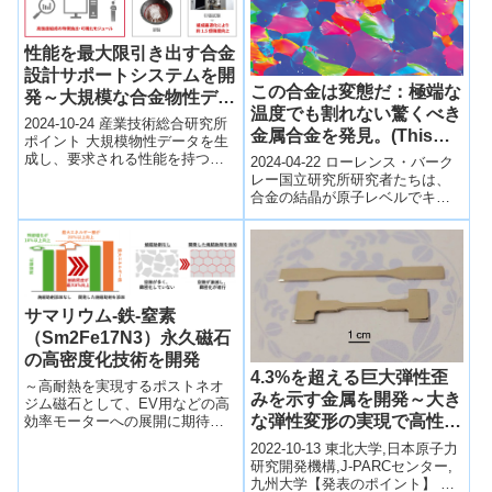
性能を最大限引き出す合金
設計サポートシステムを開
この合金は変態だ：極端な
発～大規模な合金物性デー
温度でも割れない驚くべき
タから添加元素の組み合わ
2024-10-24 産業技術総合研究所
金属合金を発見。(This
せの特徴を可視化～
ポイント 大規模物性データを生
Alloy is Kinky：
成し、要求される性能を持つ合
2024-04-22 ローレンス・バーク
金組成を提案するサポートシス
Researchers have
レー国立研究所研究者たちは、
テムを開発 多元系合金におい
合金の結晶が原子レベルでキン
uncovered a remarkable
て、元...
ク（曲がる）することによっ
metal alloy that won’t
て、極端な温度でも割れない驚
crack at extreme
くべき金属...
temperatures due)
サマリウム-鉄-窒素
（Sm2Fe17N3）永久磁石
の高密度化技術を開発
4.3%を超える巨大弾性歪
～高耐熱を実現するポストネオ
みを示す金属を開発～大き
ジム磁石として、EV用などの高
な弾性変形の実現で高性能
効率モーターへの展開に期待～
2024-09-10 産業技術総合研究所
ばね材等への応用に期待～
2022-10-13 東北大学,日本原子力
Niterraグループ 日本特殊陶...
研究開発機構,J-PARCセンター,
九州大学【発表のポイント】 バ