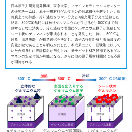
日本原子力研究開発機構、東京大学、ファインセラミックスセンター
の研究チームは、原子一層材料ゲルマネンの形成機構を解明した。銀
薄膜上での加熱・冷却過程をラマン分光とX線光電子分光で追跡した
結果、300℃加熱時には粒状ゲルマニウムが生じるが、500℃まで加
熱すると粒は消失し、冷却過程で表面にゲルマニウム原子が集積して
シート状のゲルマネンが形成されることを発見した。特に、500℃を
経る「温度履歴」が構造選択を決定し、原子の移動距離と表面濃度の
変化が鍵であることを明らかにした。本成果により、経験則に頼って
いた合成条件に設計指針が与えられ、量子ビット材料候補であるゲル
マネンの安定作製が可能となる。さらに他の原子層材料開発にも応用
が期待される。