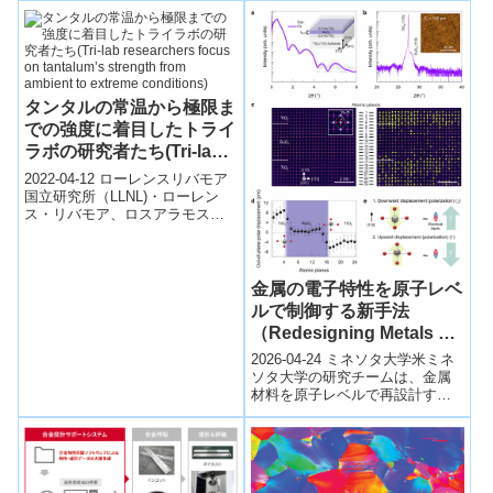
タンタルの常温から極限ま
での強度に着目したトライ
ラボの研究者たち(Tri-lab
researchers focus on
2022-04-12 ローレンスリバモア
tantalum’s strength from
国立研究所（LLNL)・ローレン
ス・リバモア、ロスアラモス、
ambient to extreme
サンディアの3国立研究所の研究
conditions)
者は、重要なプラットフォーム
開...
金属の電子特性を原子レベ
ルで制御する新手法
（Redesigning Metals at
the Atomic Level）
2026-04-24 ミネソタ大学米ミネ
ソタ大学の研究チームは、金属
材料を原子レベルで再設計する
新手法を開発し、次世代技術へ
の応用可能性を示した。従来は
平均的な...