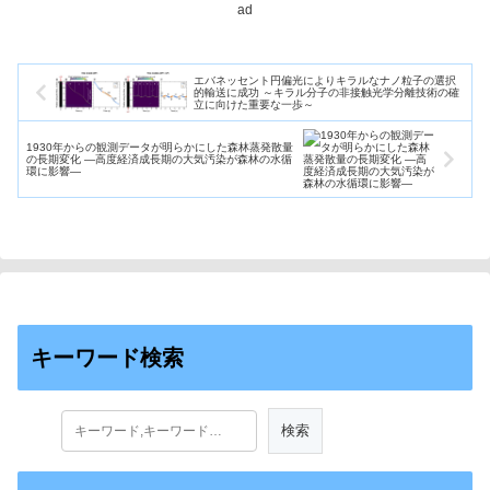
ad
エバネッセント円偏光によりキラルなナノ粒子の選択
的輸送に成功 ～キラル分子の非接触光学分離技術の確
立に向けた重要な一歩～
1930年からの観測データが明らかにした森林蒸発散量
の長期変化 ―高度経済成長期の大気汚染が森林の水循
環に影響―
キーワード検索