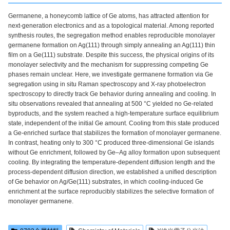
Germanene, a honeycomb lattice of Ge atoms, has attracted attention for
next-generation electronics and as a topological material. Among reported
synthesis routes, the segregation method enables reproducible monolayer
germanene formation on Ag(111) through simply annealing an Ag(111) thin
film on a Ge(111) substrate. Despite this success, the physical origins of its
monolayer selectivity and the mechanism for suppressing competing Ge
phases remain unclear. Here, we investigate germanene formation via Ge
segregation using in situ Raman spectroscopy and X-ray photoelectron
spectroscopy to directly track Ge behavior during annealing and cooling. In
situ observations revealed that annealing at 500 °C yielded no Ge-related
byproducts, and the system reached a high-temperature surface equilibrium
state, independent of the initial Ge amount. Cooling from this state produced
a Ge-enriched surface that stabilizes the formation of monolayer germanene.
In contrast, heating only to 300 °C produced three-dimensional Ge islands
without Ge enrichment, followed by Ge–Ag alloy formation upon subsequent
cooling. By integrating the temperature-dependent diffusion length and the
process-dependent diffusion direction, we established a unified description
of Ge behavior on Ag/Ge(111) substrates, in which cooling-induced Ge
enrichment at the surface reproducibly stabilizes the selective formation of
monolayer germanene.