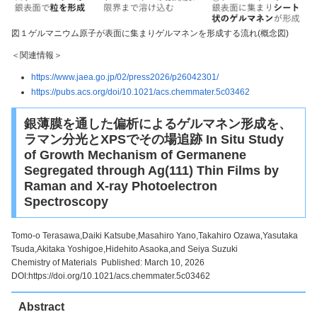
図１ゲルマニウム原子が表面に集まりゲルマネンを形成する流れ(概念図)
＜関連情報＞
https://www.jaea.go.jp/02/press2026/p26042301/
https://pubs.acs.org/doi/10.1021/acs.chemmater.5c03462
銀薄膜を通した偏析によるゲルマネン形成を、
ラマン分光とXPSでその場追跡 In Situ Study
of Growth Mechanism of Germanene
Segregated through Ag(111) Thin Films by
Raman and X-ray Photoelectron
Spectroscopy
Tomo-o Terasawa,Daiki Katsube,Masahiro Yano,Takahiro Ozawa,Yasutaka
Tsuda,Akitaka Yoshigoe,Hidehito Asaoka,and Seiya Suzuki
Chemistry of Materials Published: March 10, 2026
DOI:https://doi.org/10.1021/acs.chemmater.5c03462
Abstract