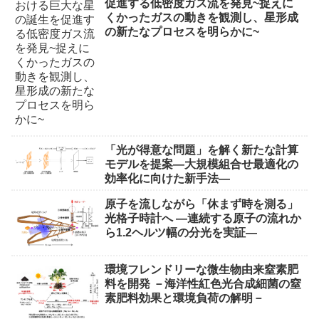
促進する低密度ガス流を発見~捉えに
くかったガスの動きを観測し、星形成
の新たなプロセスを明らかに~
「光が得意な問題」を解く新たな計算
モデルを提案―大規模組合せ最適化の
効率化に向けた新手法―
原子を流しながら「休まず時を測る」
光格子時計へ ―連続する原子の流れか
ら1.2ヘルツ幅の分光を実証―
環境フレンドリーな微生物由来窒素肥
料を開発 －海洋性紅色光合成細菌の窒
素肥料効果と環境負荷の解明－