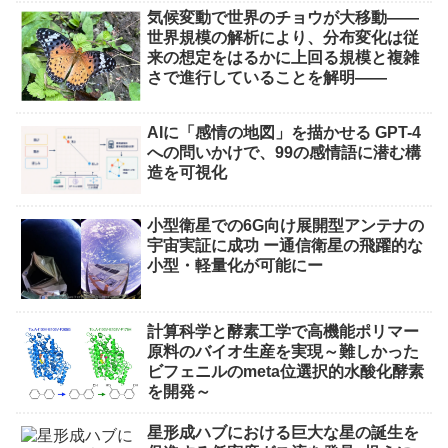
気候変動で世界のチョウが大移動――
世界規模の解析により、分布変化は従
来の想定をはるかに上回る規模と複雑
さで進行していることを解明――
AIに「感情の地図」を描かせる GPT-4
への問いかけで、99の感情語に潜む構
造を可視化
小型衛星での6G向け展開型アンテナの
宇宙実証に成功 ー通信衛星の飛躍的な
小型・軽量化が可能にー
計算科学と酵素工学で高機能ポリマー
原料のバイオ生産を実現～難しかった
ビフェニルのmeta位選択的水酸化酵素
を開発～
星形成ハブにおける巨大な星の誕生を