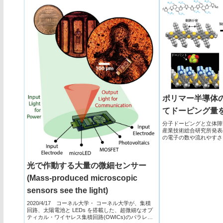
ポリマー半導体
てドーピング量
分子ドーピングと立体障害の
産業技術総合研究所発表
の電子の数や流れやすさ
は、フレ...
光で作動する大量の微細センサー
(Mass-produced microscopic
sensors see the light)
2020/4/17 コーネル大学・ コーネル大学が、集積
回路、太陽電池と LEDs を搭載した、超微細なオプ
ティカル・ワイヤレス集積回路(OWICs)のパラレ