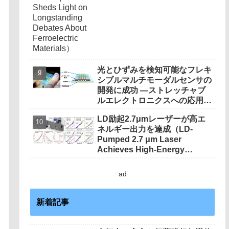
Materials）
光とひずみを検知可能なフレキ
シブルマルチモーダルセンサの
開発に成功 ―ストレッチャブ
ルエレクトロニクスへの応用に
期待―
LD励起2.7μmレーザーが高エ
ネルギー出力を達成（LD-
Pumped 2.7 μm Laser
Achieves High-Energy
Output）
ad
新着記事