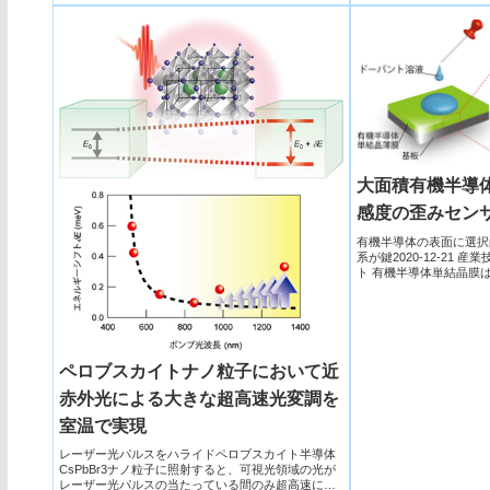
ル...
大面積有機半導
感度の歪みセン
有機半導体の表面に選択
系が鍵2020-12-21
ト 有機半導体単結晶膜
製造が可...
ペロブスカイトナノ粒子において近
赤外光による大きな超高速光変調を
室温で実現
レーザー光パルスをハライドペロブスカイト半導体
CsPbBr3ナノ粒子に照射すると、可視光領域の光が
レーザー光パルスの当たっている間のみ超高速に変