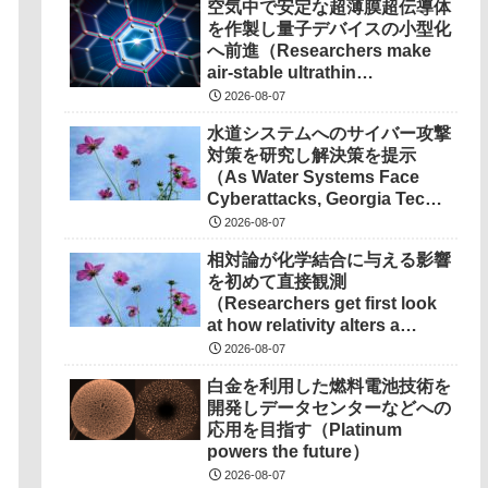
空気中で安定な超薄膜超伝導体
を作製し量子デバイスの小型化
へ前進（Researchers make
air-stable ultrathin
superconductors more
2026-08-07
scalable for quantum
水道システムへのサイバー攻撃
devices）
対策を研究し解決策を提示
（As Water Systems Face
Cyberattacks, Georgia Tech
Research Points to
2026-08-07
Solutions）
相対論が化学結合に与える影響
を初めて直接観測
（Researchers get first look
at how relativity alters a
chemical bond）
2026-08-07
白金を利用した燃料電池技術を
開発しデータセンターなどへの
応用を目指す（Platinum
powers the future）
2026-08-07