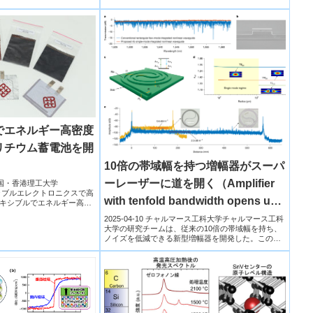
でエネルギー高密度
リチウム蓄電池を開
10倍の帯域幅を持つ増幅器がスーパ
ーレーザーに道を開く（Amplifier
共和国・香港理工大学
ウェアラブルエレクトロニクスで高
with tenfold bandwidth opens up
キシブルでエネルギー高密
for super lasers）
2025-04-10 チャルマース工科大学チャルマース工科
大学の研究チームは、従来の10倍の帯域幅を持ち、
ノイズを低減できる新型増幅器を開発した。この技
術により...