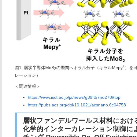
+
図1. 層状半導体MoS
の層間へキラル分子（キラルMepy
）を
2
レーション）
＜関連情報＞
https://www.isct.ac.jp/ja/news/g39ft57no278#top
https://pubs.acs.org/doi/10.1021/acsnano.6c04758
層状ファンデルワールス材料におけ
化学的インターカレーション制御に