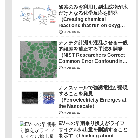
酸素のみを利用し副生成物が水
だけとなる化学反応を開発
（Creating chemical
reactions that run on oxygen,
produce only water as
2026-08-07
waste）
ナノテク計測を混乱させる一般
的誤差を補正する手法を開発
（NIST Researchers Correct
Common Error Confounding
Nanotech Measurements）
2026-08-07
ナノスケールで強誘電性が発現
することを発見
（Ferroelectricity Emerges at
the Nanoscale）
2026-08-07
EVへの早期乗り換えがライフ
サイクル排出量を削減すること
を示す（Thinking about