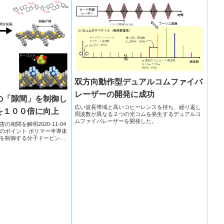
双方向動作型デュアルコムファイバ
レーザーの開発に成功
の「隙間」を制御し
広い波長帯域と高いコヒーレンスを持ち、繰り返し
を１００倍に向上
周波数が異なる２つの光コムを発生するデュアルコ
ムファイバレーザーを開発した。
相関を解明2020-11-04
のポイント ポリマー半導体
を制御する分子ドーピング