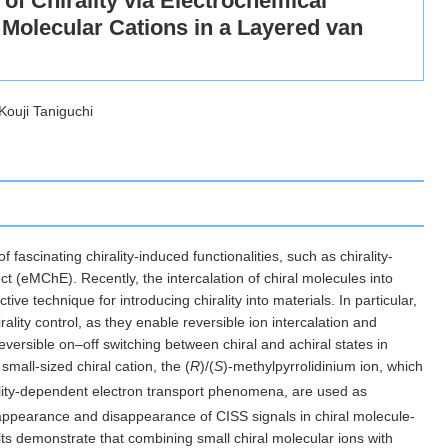
 Chirality via Electrochemical
 Molecular Cations in a Layered van
ouji Taniguchi
of fascinating chirality-induced functionalities, such as chirality-
ct (eMChE). Recently, the intercalation of chiral molecules into
e technique for introducing chirality into materials. In particular,
rality control, as they enable reversible ion intercalation and
eversible on–off switching between chiral and achiral states in
small-sized chiral cation, the (
R
)/(
S
)-methylpyrrolidinium ion, which
ity-dependent electron transport phenomena, are used as
he appearance and disappearance of CISS signals in chiral molecule-
lts demonstrate that combining small chiral molecular ions with