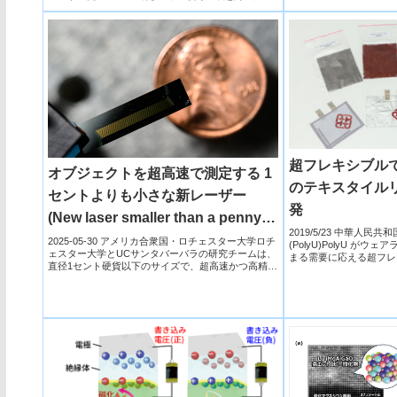
調され、その大きさが近赤外領域のレーザー光で特
異に増大する現象を室温で発見した。
超フレキシブル
オブジェクトを超高速で測定する 1
のテキスタイル
セントよりも小さな新レーザー
発
(New laser smaller than a penny
2019/5/23 中華人民
can measure objects at ultrafast
2025-05-30 アメリカ合衆国・ロチェスター大学ロチ
(PolyU)PolyU が
ェスター大学とUCサンタバーバラの研究チームは、
まる需要に応える超フレ
rates)
直径1セント硬貨以下のサイズで、超高速かつ高精度
度の...
な計測...