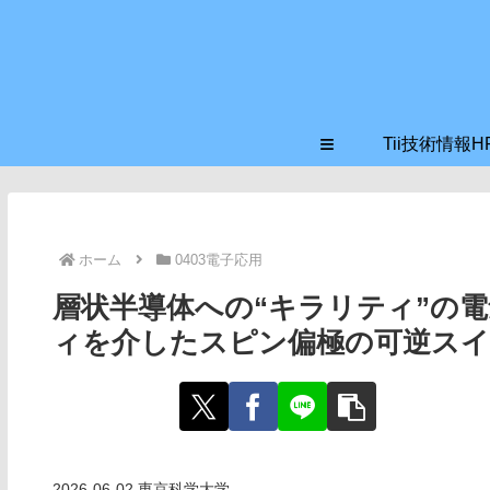
≡
Tii技術情報H
ホーム
0403電子応用
層状半導体への“キラリティ”の電
ィを介したスピン偏極の可逆スイ
2026-06-02 東京科学大学