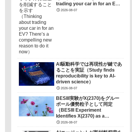
trading your car in for an EV?
There’s a compelling new
2026-08-07
reason to do it now）
AI駆動科学では再現性が鍵であ
ることを実証（Study finds
reproducibility is key to AI-
driven science）
2026-08-07
BESIII実験がX(2370)をグルー
ボール優勢粒子として同定
（BESIII Experiment
Identifies X(2370) as a
Glueball Dominated
2026-08-07
Particle）