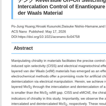
チング Reversible On–Off Switching of
Intercalation Control of Enantiopure
der Waals Material
Po-Jung Huang,Hiroaki Kusunoki,Daisuke Nishio-Hamane,and K
ACS Nano Published: May 17, 2026
DOI:https://doi.org/10.1021/acsnano.6c04758
Abstract
Manipulating chirality in materials facilitates the precise control 
induced spin selectivity (CISS) and electrical magnetochiral effe
layered van der Waals (vdW) materials has emerged as an effectiv
electrochemical methods offer a promising route for artificial chi
deintercalation via electrical manipulation. Herein, we achieve r
layered MoS
through the intercalation and deintercalation of a 
2
is smaller than the MoS
vdW gap. CISS and eMChE, the chiral
2
indicators of chirality in this study. Importantly, we observe t
intercalated and deintercalated MoS
, respectively. These resu
2