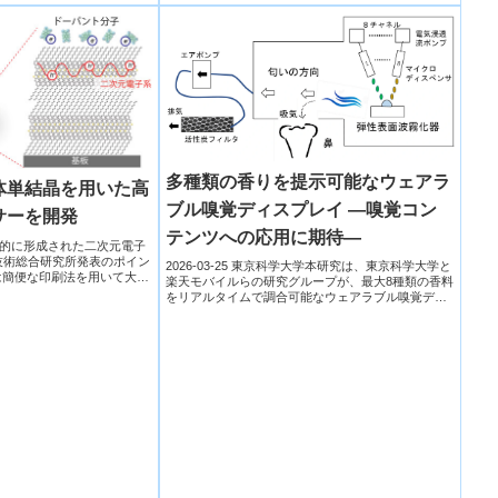
多種類の⾹りを提⽰可能なウェアラ
体単結晶を用いた高
ブル嗅覚ディスプレイ ―嗅覚コン
サーを開発
テンツへの応⽤に期待―
的に形成された二次元電子
 産業技術総合研究所発表のポイン
2026-03-25 東京科学大学本研究は、東京科学大学と
は簡便な印刷法を用いて大量
楽天モバイルらの研究グループが、最大8種類の香料
をリアルタイムで調合可能なウェアラブル嗅覚ディ
スプレイ...