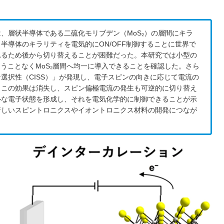
、層状半導体である二硫化モリブデン（MoS₂）の層間にキラ
半導体のキラリティを電気的にON/OFF制御することに世界で
れるため後から切り替えることが困難だった。本研究では小型の
損なうことなくMoS₂層間へ均一に導入できることを確認した。さら
選択性（CISS）」が発現し、電子スピンの向きに応じて電流の
とこの効果は消失し、スピン偏極電流の発生も可逆的に切り替え
ルな電子状態を形成し、それを電気化学的に制御できることが示
新しいスピントロニクスやイオントロニクス材料の開発につなが