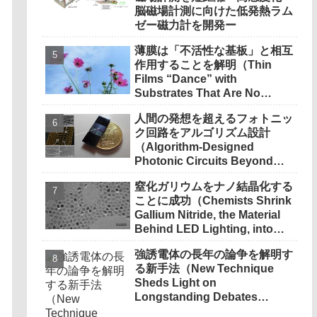
脳磁場計測に向けた低発熱ラム
ゼー磁力計を開発ー
薄膜は「不活性な基板」と相互
作用することを解明（Thin
Films “Dance” with
Substrates That Are No
Longer Inert）
人間の発想を超えるフォトニッ
ク回路をアルゴリズム設計
（Algorithm-Designed
Photonic Circuits Beyond
Human Intuition）
窒化ガリウムをナノ結晶化する
ことに成功（Chemists Shrink
Gallium Nitride, the Material
Behind LED Lighting, into
Nanocrystals）
強誘電体の長年の論争を解明す
る新手法（New Technique
Sheds Light on
Longstanding Debates
About Ferroelectric