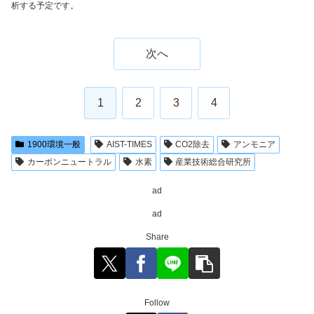
析する予定です。
次へ
1
2
3
4
1900環境一般
AIST-TIMES
CO2除去
アンモニア
カーボンニュートラル
水素
産業技術総合研究所
ad
ad
Share
Follow