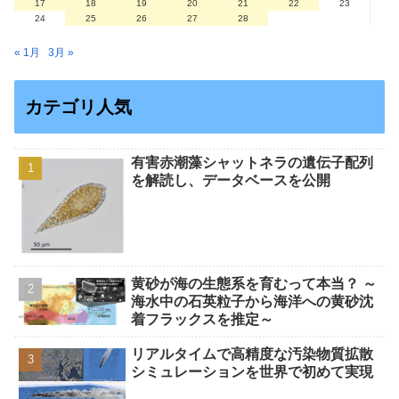
17
18
19
20
21
22
23
24
25
26
27
28
« 1月
3月 »
カテゴリ人気
有害赤潮藻シャットネラの遺伝子配列
を解読し、データベースを公開
黄砂が海の生態系を育むって本当？ ～
海水中の石英粒子から海洋への黄砂沈
着フラックスを推定～
リアルタイムで高精度な汚染物質拡散
シミュレーションを世界で初めて実現