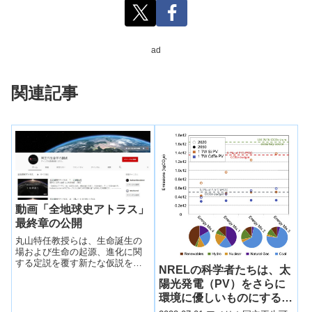
ad
関連記事
動画「全地球史アトラス」
最終章の公開
丸山特任教授らは、生命誕生の
場および生命の起源、進化に関
する定説を覆す新たな仮説を提
NRELの科学者たちは、太
案してきた。新仮説をわかりや
陽光発電（PV）をさらに
すく紹介することを目的とし
て、動画「全地球史アトラス」
環境に優しいものにする方
を制作し順次公開してきた。動
法を探っています。