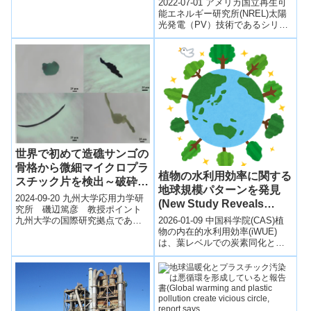
2022-07-01 アメリカ国立再生可
画「全地球史アトラス」は１２
(NREL Scientists Explore
能エネルギー研究所(NREL)太陽
章で完結。
光発電（PV）技術であるシリコ
How To Make PV Even
ン（Si）およびテルル化カドミ
Greener)
ウム（CdTe）PV、これ...
世界で初めて造礁サンゴの
骨格から微細マイクロプラ
植物の水利用効率に関する
スチック片を検出～破砕し
地球規模パターンを発見
たプラスチックごみが千年
2024-09-20 九州大学応用力学研
(New Study Reveals
規模で蓄積する可能性～
究所 磯辺篤彦 教授ポイント
Global Patterns of Plant
2026-01-09 中国科学院(CAS)植
九州大学の国際研究拠点であ
Intrinsic Water-Use
物の内在的水利用効率(iWUE)
る、応用力学研究所 海洋プラス
は、葉レベルでの炭素同化と水
チック研究センター(タイ王国・
Efficiency)
損失の関係を示す重要な指標で
バン...
あるが、これまで主に局地的
観...