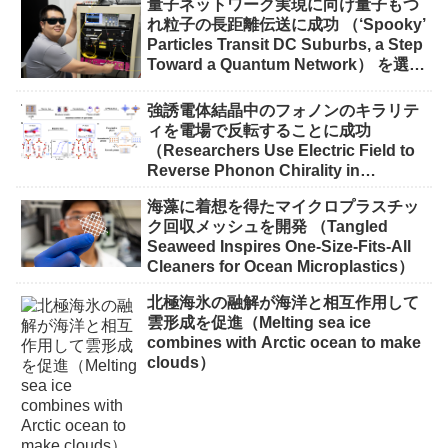
量子ネットワーク実現に向け量子もつ
れ粒子の長距離伝送に成功 （‘Spooky’
Particles Transit DC Suburbs, a Step
Toward a Quantum Network） を選択
量子ネットワーク実現に向け量子もつ
れ粒子の長距離伝送に成功 （‘Spooky’
強誘電体結晶中のフォノンのキラリテ
Particles Transit DC Suburbs, a Step
ィを電場で反転することに成功
Toward a Quantum Network）
（Researchers Use Electric Field to
Reverse Phonon Chirality in
Ferroelectric Crystal）
海藻に着想を得たマイクロプラスチッ
ク回収メッシュを開発 （Tangled
Seaweed Inspires One-Size-Fits-All
Cleaners for Ocean Microplastics）
北極海氷の融解が海洋と相互作用して
雲形成を促進（Melting sea ice
combines with Arctic ocean to make
clouds）