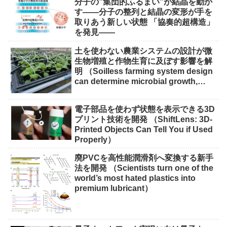
分子の”集団的ふるまい”が結晶を動か
す――分子の整列と結晶の変形が手を
取りあう新しい状態 「協奏的超構造」
を発見――
土を使わない農業システムの設計が微
生物増殖と作物生育に及ぼす影響を解
明 （Soilless farming system design
can determine microbial growth,
impact on crops）
電子部品を使わず状態を表示できる3D
プリント技術を開発 （ShiftLens: 3D-
Printed Objects Can Tell You if Used
Properly）
廃PVCを高性能潤滑剤へ変換する新手
法を開発 （Scientists turn one of the
world’s most hated plastics into
premium lubricant）