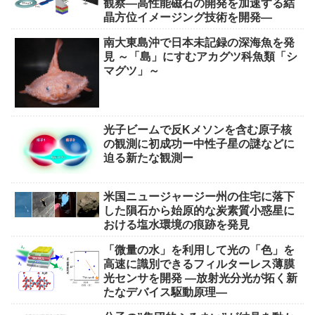
観察―高性能磁石の開発を加速する結
晶方位イメージング技術を開発―
南大東島沖で日本未記録の深海魚を発
見 ～「島」にすむアカグツ科魚類「シ
マグツ」～
光子ビームで反Kメソンを含む原子核
の観測に初成功ー中性子星の謎などに
迫る新たな観測ー
米国ニュージャージー州の住宅に落下
した隕石から始原的な炭素質小惑星に
おける塩水環境の痕跡を発見
「微量の水」を利用して光の「色」を
高速に識別できるフィルターレス薄膜
光センサを開発 ―放射光分光が拓く新
たなデバイス駆動原理―