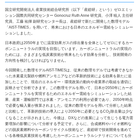
国立研究開発法人 産業技術総合研究所（以下「産総研」という）ゼロエミッ
ション国際共同研究センター Gonocruz Ruth Anne 研究員、小澤 暁人 主任研
究員、工藤 祐揮 副研究センター長は、産総研で新たに開発した数理モデル
「AIST-TIMES」を用いて、将来における日本のエネルギー需給をシミュレー
ションしました。
日本政府は2050年までに温室効果ガスの排出量を全体としてゼロにするカー
ボンニュートラルの実現を目指しています。カーボンニュートラルの実現の
ためには、さまざまな低炭素技術が将来もたらす効果を分析し、技術開発の
方向性を検討しなければなりません。
今回開発した数理モデルAIST-TIMESは、従来の数理モデルでは考慮できなか
った水素還元製鉄や燃料アンモニアなどの革新的技術による効果を新たに追
加したことで、現在のエネルギー・環境政策の動向や産業界の取組を適切に
反映させて分析できます。この数理モデルを用いて、日本が2050年にカーボ
ンニュートラルを実現するためのエネルギー需給をシミュレーションした結
果、産業・運輸部門では水素・アンモニアの利用が必要であり、2050年時点
で必要な輸入量が推算されました。従来の数理モデルを用いて分析した結果
と比較して、革新的技術の導入により2050年に必要となるCO
除去量は少な
2
くなることが示されました。今後は、DXなどの進展によって生じうる電力需
要増加の影響について分析する予定です。さらに、合成燃料やバイオ燃料な
どの脱炭素燃料やカーボンリサイクル技術など、産総研で技術開発を進めて
いる各種低炭素技術も考慮したカーボンニュートラルシナリオについても分