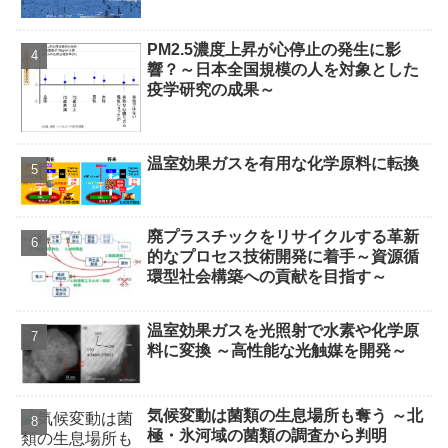
PM2.5濃度上昇が心停止の発生に影
響？～日本全国規模の人を対象とした
疫学研究の成果～
温室効果ガスを有用な化学原料に転換
廃プラスチックをリサイクルする革新
的なプロセス技術開発に着手～資源循
環型社会構築への貢献を目指す～
温室効果ガスを光照射で水素や化学原
料に変換 ～高性能な光触媒を開発～
気候変動は菌類の生息場所も奪う ～北
極・氷河域の菌類の調査から判明