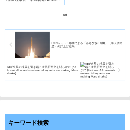
いる。
は、北海道苫小牧市における二
酸化炭素（CO2）の分離・回
収、貯...
ad
H3ロケット5号機による「みちびき6号機」（準天頂衛
星）の打上げ結果
AIが火星の地震を引き起こす隕石衝突を明らかに (Ka-
boom! AI reveals meteoroid impacts are making Mars
shake)
キーワード検索