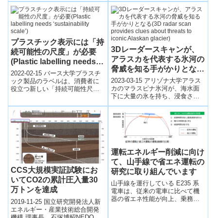
積...
熱波とオゾン汚染が深刻な問題
と...
プラスチック表示には「持
3Dレーダースキャンが、
続可能性の尺度」が必要
アラスカを代表する氷河の
(Plastic labelling needs
脅威を知る手がかりとなる
‘sustainability scale’)
2022-02-15 バース大学プラスチ
(3D radar scan provides
2023-03-15 アリゾナ大学アラス
ック製品のラベルは、消費者に
clues about threats to
カのマラスピナ氷河が、海水面
役立つ新しい「持続可能性尺
下に大量の氷を持ち、浸食され
度」を含む抜本的な見直しが必
iconic Alaskan glacier)
やすい地形であることが、新た
要である、と研究者は述べてい
な調査で明らかになった。この
る。Lab...
地形の脆...
運転エネルギー削減に向け
て、山手線で省エネ運転の
CCS大規模実証試験にお
研究に取り組んでいます
いてCO2の累計圧入量30
山手線を運行している E235 系
万トンを達成
電車は、従来の電車に比べて機
器の省エネ性能が向上、乗務員
2019-11-25 国立研究開発法人新
の運転操作により、さらなる運
エネルギー・産業技術総合開発
転エネルギーの削減を目指して
機構 理事長 石塚博昭NEDO