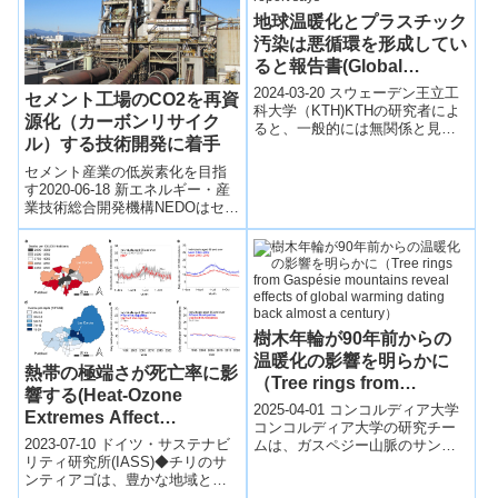
地球温暖化とプラスチック
汚染は悪循環を形成してい
ると報告書(Global
warming and plastic
2024-03-20 スウェーデン王立工
セメント工場のCO2を再資
pollution create vicious
科大学（KTH)KTHの研究者によ
源化（カーボンリサイク
ると、一般的には無関係と見ら
circle, report says
ル）する技術開発に着手
れていた地球温暖化とプラスチ
ック汚染は、実際には互いに関
セメント産業の低炭素化を目指
連...
す2020-06-18 新エネルギー・産
業技術総合開発機構NEDOはセメ
ント製造プロセスで排出される
CO2を再資源化し、セメント原
料...
樹木年輪が90年前からの
温暖化の影響を明らかに
熱帯の極端さが死亡率に影
（Tree rings from
響する(Heat-Ozone
Gaspésie mountains
2025-04-01 コンコルディア大学​
Extremes Affect
reveal effects of global
コンコルディア大学の研究チー
Mortality)
2023-07-10 ドイツ・サステナビ
ムは、ガスペジー山脈のサント
warming dating back
リティ研究所(IASS)◆チリのサ
アンヌ川周辺で採取した樹木の
almost a century）
ンティアゴは、豊かな地域と貧
年輪を分析し、過去約200年間の
困地域があり、気候変動による