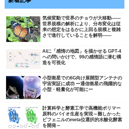
気候変動で世界のチョウが大移動――
世界規模の解析により、分布変化は従
来の想定をはるかに上回る規模と複雑
さで進行していることを解明――
AIに「感情の地図」を描かせる GPT-4
への問いかけで、99の感情語に潜む構
造を可視化
小型衛星での6G向け展開型アンテナの
宇宙実証に成功 ー通信衛星の飛躍的な
小型・軽量化が可能にー
計算科学と酵素工学で高機能ポリマー
原料のバイオ生産を実現～難しかった
ビフェニルのmeta位選択的水酸化酵素
を開発～