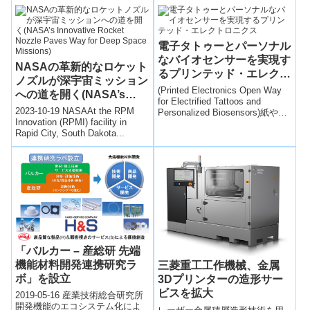
Reactors, Energy Uses)
成...
電子タトゥーとパーソナル
なバイオセンサーを実現す
NASAの革新的なロケット
るプリンテッド・エレクト
ノズルが深宇宙ミッション
ロニクス
(Printed Electronics Open Way
への道を開く(NASA’s
for Electrified Tattoos and
Innovative Rocket Nozzle
2023-10-19 NASAAt the RPM
Personalized Biosensors)紙や皮
Paves Way for Deep
Innovation (RPMI) facility in
膚などの繊細な表面上でも機能
Rapid City, South Dakota...
するプリンテッド・エレクトロ
Space Missions)
ニクスを作製する一体造形3D プ
リンティング技術を開発。
「バルカー – 産総研 先端
機能材料開発連携研究ラ
三菱重工工作機械、金属
ボ」を設立
3Dプリンターの造形サー
ビスを拡大
2019-05-16 産業技術総合研究所
開発機能のエコシステム化によ