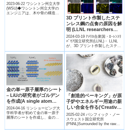
method builds structures
2023-06-22 ワシントン州立大学
with two metals)
(WSU)◆ワシントン州立大学の
エンジニアは、木や骨の構造を
3D プリント作製したステ
模倣して、2種類の鋼を同じ層に
3Dプリントする方法を開発し
ンレス鋼の点食の原因を解
ま...
明 (LLNL researchers
uncover culprits behind
2024-03-19 ｱﾒﾘｶ合衆国・ﾛｰﾚﾝｽﾘ
pitting corrosion in 3D-
ﾊﾞﾓｱ国立研究所(LLNL)・ LLNL
が、3D プリント作製したステン
printed stainless steel)
レス鋼 316L(SUS316L)...
金の単一原子層厚のシート
– LiUの研究者がゴルデン
「創造的ベーキング」が原
を作成(A single atom
子炉やエネルギー用途の新
layer of gold – LiU
しい合金を作る(‘Creative
2024-04-16 リンショーピング大
researchers create
学科学者が初めて金の単一原子
Baking’ by Tri-City
2025-02-24 パシフィック・ノー
層厚のシートを作成し、金の新
goldene)
Researchers Makes New
スウェスト国立研究所
しい特性「goldene」を開発。こ
(PNNL)Surrounded by the raw
Alloy for Nuclear
れは二酸化炭素変換や水素生
materials from which i...