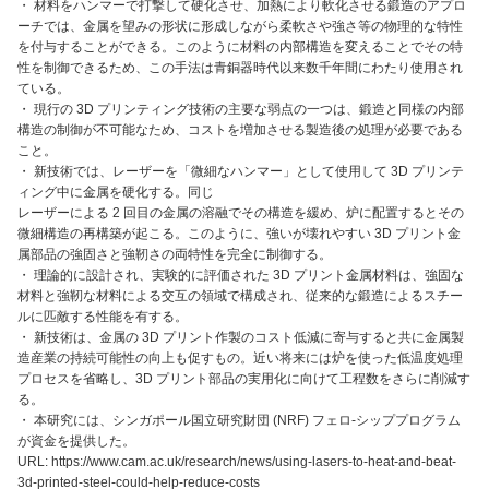
・ 材料をハンマーで打撃して硬化させ、加熱により軟化させる鍛造のアプロ
ーチでは、金属を望みの形状に形成しながら柔軟さや強さ等の物理的な特性
を付与することができる。このように材料の内部構造を変えることでその特
性を制御できるため、この手法は青銅器時代以来数千年間にわたり使用され
ている。
・ 現行の 3D プリンティング技術の主要な弱点の一つは、鍛造と同様の内部
構造の制御が不可能なため、コストを増加させる製造後の処理が必要である
こと。
・ 新技術では、レーザーを「微細なハンマー」として使用して 3D プリンテ
ィング中に金属を硬化する。同じ
レーザーによる 2 回目の金属の溶融でその構造を緩め、炉に配置するとその
微細構造の再構築が起こる。このように、強いが壊れやすい 3D プリント金
属部品の強固さと強靭さの両特性を完全に制御する。
・ 理論的に設計され、実験的に評価された 3D プリント金属材料は、強固な
材料と強靭な材料による交互の領域で構成され、従来的な鍛造によるスチー
ルに匹敵する性能を有する。
・ 新技術は、金属の 3D プリント作製のコスト低減に寄与すると共に金属製
造産業の持続可能性の向上も促すもの。近い将来には炉を使った低温度処理
プロセスを省略し、3D プリント部品の実用化に向けて工程数をさらに削減す
る。
・ 本研究には、シンガポール国立研究財団 (NRF) フェロ-シッププログラム
が資金を提供した。
URL: https://www.cam.ac.uk/research/news/using-lasers-to-heat-and-beat-
3d-printed-steel-could-help-reduce-costs