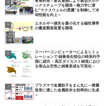
東海村発！産官連携により新型ボルテ
ックスチューブを開発～熱力学に潜
む"マクスウェルの悪魔"を制御して冷
却性能を向上～
エネルギー損失を最小化する磁性薄帯
の量産製造装置を開発
スーパーコンピューターによるシミュ
レーションで 鋳巣発生部位の時系列予
測に成功 －高圧ダイカスト鋳造におけ
る巻込み空気と鋳巣形成を可視化－
プラズマで金属粒子をまん丸に～積層
造形に適した金属粉末を効率的に生成
～