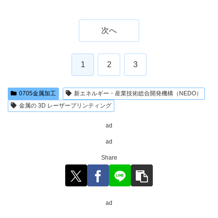
次へ
1
2
3
0705金属加工
新エネルギー・産業技術総合開発機構（NEDO）
金属の 3D レーザープリンティング
ad
ad
Share
ad