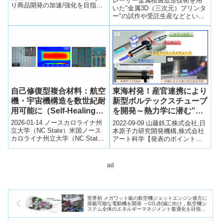
レーザー金属積層造形技術を用
り商品開発の加速/強化を目指す
いた"金属3D（三次元）プリンタ
ポイント 産総研の化学分析・評
ー"の試作や受託生産などといっ
価・診断技術とバルカーの素
た造形サービスを拡大する。従
材・加...
来の大型造形物向けデポジショ
ン（DED）方式の金属3Dプリン
ターに加え、新たに小型造形物
向けバインダージェット（BJT）
方式の金属3Dプリンターをサー
ビスラインアップに追加する。
自己修復型複合材料：航空
東海村発！産官連携により
機・宇宙機構造を数世紀耐
新型ボルテックスチューブ
用可能に（Self-Healing
を開発～熱力学に潜む”マ
Composite Can Make
クスウェルの悪魔”を制御
2026-01-14 ノースカロライナ州
2022-09-09 山藤鉄工株式会社,日
Airplane, Automobile and
して冷却性能を向上～
立大学（NC State）米国ノース
本原子力研究開発機構,株式会社
カロライナ州立大学（NC State
アート科学【発表のポイント】
Spacecraft Components
University）の研究チームは、自
ボルテックスチューブ*1は、製
Last for Centuries）
己修復...
造現場の空気コンプレッサー
と...
ad
世界初 メガワット級の航空機ジェットエンジン後方に
搭載可能な電動機を開発 ～CO₂削減に向け，航空機シ
ステム全体のエネルギーマネジメント最適化を目指す
～