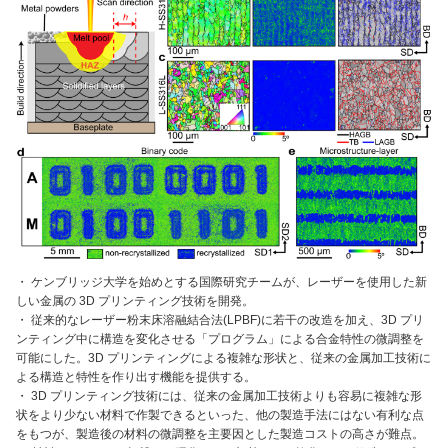
・ ケンブリッジ大学を始めとする国際研究チームが、レーザーを使用した新
しい金属の 3D プリンティング技術を開発。
・ 従来的なレーザー粉末床溶融結合法(LPBF)に若干の改造を加え、3D プリ
ンティング中に構造を変化させる「プログラム」による合金特性の微調整を
可能にした。3D プリンティングによる複雑な形状と、従来の金属加工技術に
よる構造と特性を作り出す機能を提供する。
・ 3D プリンティング技術には、従来の金属加工技術よりも容易に複雑な形
状をより少ない材料で作製できるといった、他の製造手法にはない有利な点
をもつが、製造後の材料の微調整を主要因とした製造コストの高さが難点。