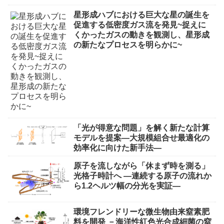
星形成ハブにおける巨大な星の誕生を
促進する低密度ガス流を発見~捉えに
くかったガスの動きを観測し、星形成
の新たなプロセスを明らかに~
「光が得意な問題」を解く新たな計算
モデルを提案―大規模組合せ最適化の
効率化に向けた新手法―
原子を流しながら「休まず時を測る」
光格子時計へ ―連続する原子の流れか
ら1.2ヘルツ幅の分光を実証―
環境フレンドリーな微生物由来窒素肥
料を開発 －海洋性紅色光合成細菌の窒