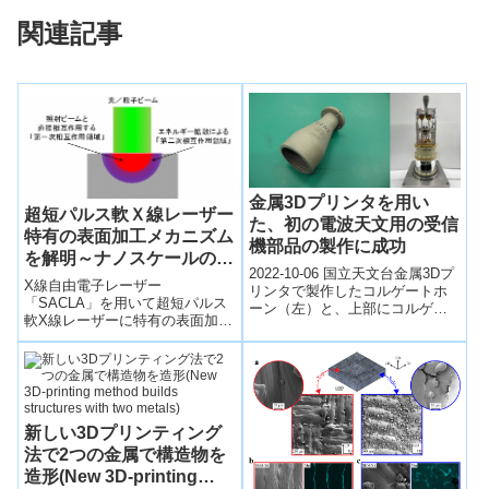
関連記事
金属3Dプリンタを用い
超短パルス軟Ｘ線レーザー
た、初の電波天文用の受信
特有の表面加工メカニズム
機部品の製作に成功
を解明～ナノスケールの超
2022-10-06 国立天文台金属3Dプ
精密・直接加工が可能に
X線自由電子レーザー
リンタで製作したコルゲートホ
「SACLA」を用いて超短パルス
ーン（左）と、上部にコルゲー
軟X線レーザーに特有の表面加工
トホーンを搭載したバンド1受信
メカニズムを解明した。
機（右）。（Credit: NA...
新しい3Dプリンティング
法で2つの金属で構造物を
造形(New 3D‑printing