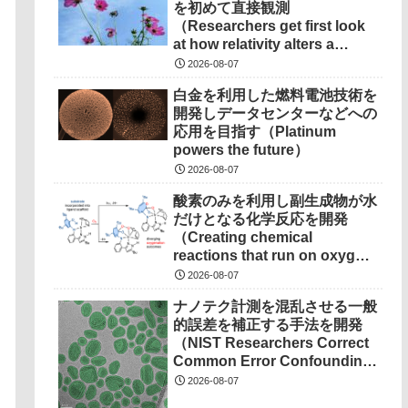
を初めて直接観測
（Researchers get first look
at how relativity alters a
chemical bond）
2026-08-07
白金を利用した燃料電池技術を
開発しデータセンターなどへの
応用を目指す（Platinum
powers the future）
2026-08-07
酸素のみを利用し副生成物が水
だけとなる化学反応を開発
（Creating chemical
reactions that run on oxygen,
produce only water as
2026-08-07
waste）
ナノテク計測を混乱させる一般
的誤差を補正する手法を開発
（NIST Researchers Correct
Common Error Confounding
Nanotech Measurements）
2026-08-07