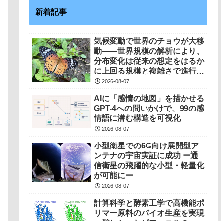
新着記事
気候変動で世界のチョウが大移
動――世界規模の解析により、
分布変化は従来の想定をはるか
に上回る規模と複雑さで進行し
ていることを解明――
2026-08-07
AIに「感情の地図」を描かせる
GPT-4への問いかけで、99の感
情語に潜む構造を可視化
2026-08-07
小型衛星での6G向け展開型ア
ンテナの宇宙実証に成功 ー通
信衛星の飛躍的な小型・軽量化
が可能にー
2026-08-07
計算科学と酵素工学で高機能ポ
リマー原料のバイオ生産を実現