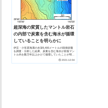
超深海の変質したマントル岩石
の内部で炭素を含む海水が循環
していることを明らかに
伊豆・小笠原海溝の水深6,400メートルの陸側岩盤
を調査・分析した結果、炭素を含む海水が前弧マン
トル内を数万年以上かけて循環していたことが明ら
かとなった。沈み込み帯浅部の前弧マントルは、数
2021-12-04
万年以上炭素を保持できる炭素貯蔵庫である可能性
が示され、深海生命活動との関係解明が期待され
る。