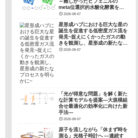
～難しかったビフェニルの
meta位選択的水酸化酵素を開
発～
2026-08-07
星形成ハブにおける巨大な星の
誕生を促進する低密度ガス流を
発見~捉えにくかったガスの動
きを観測し、星形成の新たなプ
ロセスを明らかに~
2026-08-07
「光が得意な問題」を解く新た
な計算モデルを提案―大規模組
合せ最適化の効率化に向けた新
手法―
2026-08-07
原子を流しながら「休まず時を
測る」光格子時計へ ―連続す