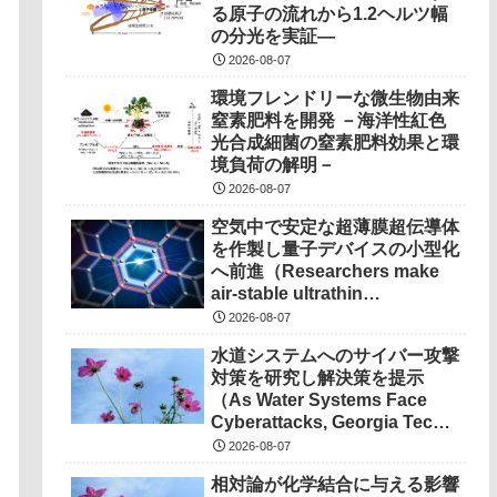
る原子の流れから1.2ヘルツ幅
の分光を実証―
2026-08-07
環境フレンドリーな微生物由来
窒素肥料を開発 －海洋性紅色
光合成細菌の窒素肥料効果と環
境負荷の解明－
2026-08-07
空気中で安定な超薄膜超伝導体
を作製し量子デバイスの小型化
へ前進（Researchers make
air-stable ultrathin
superconductors more
2026-08-07
scalable for quantum
水道システムへのサイバー攻撃
devices）
対策を研究し解決策を提示
（As Water Systems Face
Cyberattacks, Georgia Tech
Research Points to
2026-08-07
Solutions）
相対論が化学結合に与える影響